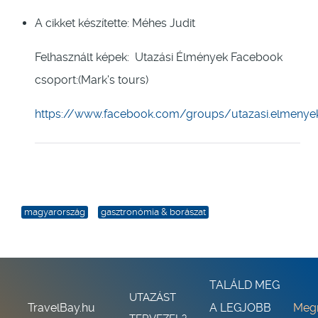
A cikket készítette: Méhes Judit
Felhasznált képek: Utazási Élmények Facebook
csoport:(Mark's tours)
https://www.facebook.com/groups/utazasi.elmenye
magyarország
gasztronómia & borászat
TALÁLD MEG
UTAZÁST
TravelBay.hu
A LEGJOBB
Meg