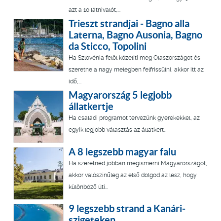
azt a 10 látnivalót,...
Trieszt strandjai - Bagno alla
Laterna, Bagno Ausonia, Bagno
da Sticco, Topolini
Ha Szlovénia felöl közelíti meg Olaszországot és
szeretne a nagy melegben felfrissülni, akkor itt az
idő,...
Magyarország 5 legjobb
állatkertje
Ha családi programot tervezünk gyerekekkel, az
egyik legjobb választás az állatkert…
A 8 legszebb magyar falu
Ha szeretnéd jobban megismerni Magyarországot,
akkor valószínűleg az első dolgod az lesz, hogy
különböző úti...
9 legszebb strand a Kanári-
szigeteken