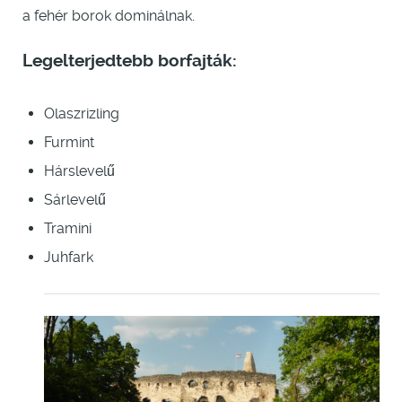
a fehér borok dominálnak.
Legelterjedtebb borfajták:
Olaszrizling
Furmint
Hárslevelű
Sárlevelű
Tramini
Juhfark