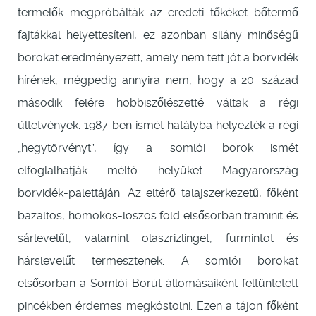
termelők megpróbálták az eredeti tőkéket bőtermő
fajtákkal helyettesíteni, ez azonban silány minőségű
borokat eredményezett, amely nem tett jót a borvidék
hírének, mégpedig annyira nem, hogy a 20. század
második felére hobbiszőlészetté váltak a régi
ültetvények. 1987-ben ismét hatályba helyezték a régi
„hegytörvényt”, így a somlói borok ismét
elfoglalhatják méltó helyüket Magyarország
borvidék-palettáján. Az eltérő talajszerkezetű, főként
bazaltos, homokos-löszös föld elsősorban traminit és
sárlevelűt, valamint olaszrizlinget, furmintot és
hárslevelűt termesztenek. A somlói borokat
elsősorban a Somlói Borút állomásaiként feltüntetett
pincékben érdemes megkóstolni. Ezen a tájon főként