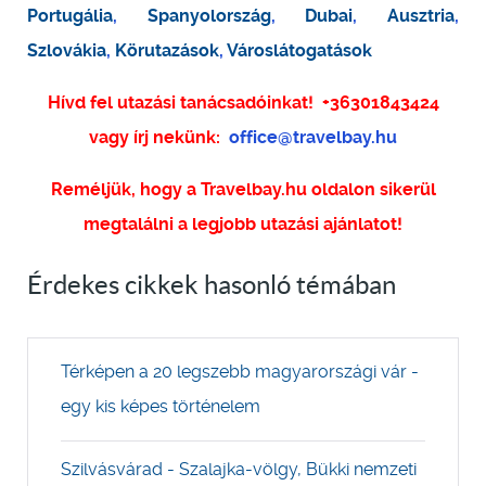
Portugália
,
Spanyolország
,
Dubai
,
Ausztria
,
Szlovákia
,
Körutazások
,
Városlátogatások
Hívd fel utazási tanácsadóinkat!
+36301843424
vagy írj nekünk:
office@travelbay.hu
Reméljük, hogy a Travelbay.hu oldalon sikerül
megtalálni a legjobb utazási ajánlatot!
Érdekes cikkek hasonló témában
Térképen a 20 legszebb magyarországi vár -
egy kis képes történelem
Szilvásvárad - Szalajka-völgy, Bükki nemzeti