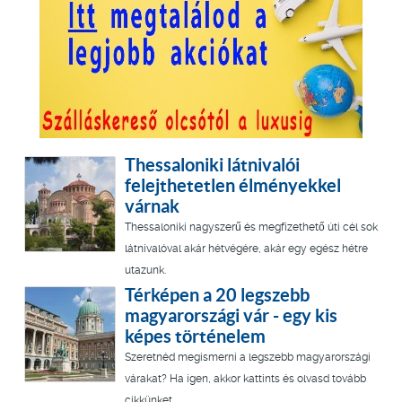
Thessaloniki látnivalói
felejthetetlen élményekkel
várnak
Thessaloniki nagyszerű és megfizethető úti cél sok
látnivalóval akár hétvégére, akár egy egész hétre
utazunk.
Térképen a 20 legszebb
magyarországi vár - egy kis
képes történelem
Szeretnéd megismerni a legszebb magyarországi
várakat? Ha igen, akkor kattints és olvasd tovább
cikkünket.