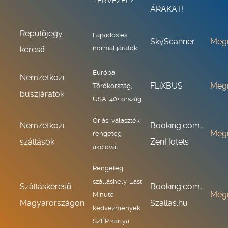
TERVEZEL?
ÁRAKAT!
Repülőjegy
Fapados és
SkyScanner
Meg
normál járatok
kereső
Európa,
Nemzetközi
FLiXBUS
Meg
Törökország,
buszjáratok
USA, 40+ ország
Óriási választék
Nemzetközi
Booking.com,
Meg
rengeteg
szállások
ZenHotels
akcióval
Rengeteg
szálláshely, Last
Szálláskereső
Booking.com,
Meg
Minute
Magyarországon
Szallas.hu
kedvezmények,
SZÉP kártya