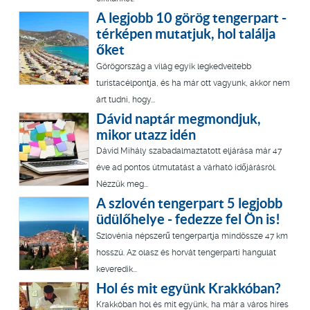
A legjobb 10 görög tengerpart -
térképen mutatjuk, hol találja
őket
Görögország a világ egyik legkedveltebb
turistacélpontja, és ha már ott vagyunk, akkor nem
árt tudni, hogy...
Dávid naptár megmondjuk,
mikor utazz idén
Dávid Mihály szabadalmaztatott eljárása már 47
éve ad pontos útmutatást a várható időjárásról.
Nézzük meg...
A szlovén tengerpart 5 legjobb
üdülőhelye - fedezze fel Ön is!
Szlovénia népszerű tengerpartja mindössze 47 km
hosszú. Az olasz és horvát tengerparti hangulat
keveredik...
Hol és mit együnk Krakkóban?
Krakkóban hol és mit együnk, ha már a város híres