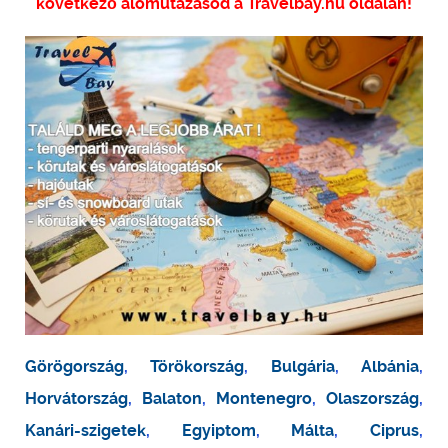
következő álomutazásod a Travelbay.hu oldalán!
Görögország
,
Törökország
,
Bulgária
,
Albánia
,
Horvátország
,
Balaton
,
Montenegro
,
Olaszország
,
Kanári-szigetek
,
Egyiptom
,
Málta
,
Ciprus
,