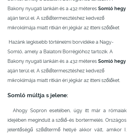
Bakony nyugati lankáin és a 432 méteres
Somló hegy
alján terül el. A szőlőtermesztéshez kedvező
mikroklímája miatt ritkán éri jégkár az itteni szőlőket
Hazánk legkisebb történelmi borvidéke a Nagy-
Somló, amely a Balatoni Borrégióhoz tartozik. A
Bakony nyugati lankáin és a 432 méteres
Somló hegy
alján terül el. A szőlőtermesztéshez kedvező
mikroklímája miatt ritkán éri jégkár az itteni szőlőket.
Somló múltja s jelene:
Ahogy Sopron esetében, úgy itt már a rómaiak
idejében megindult a szőlő-és bortermelés. Országos
jelentőségű szőlőtermő hellyé akkor vált, amikor I.