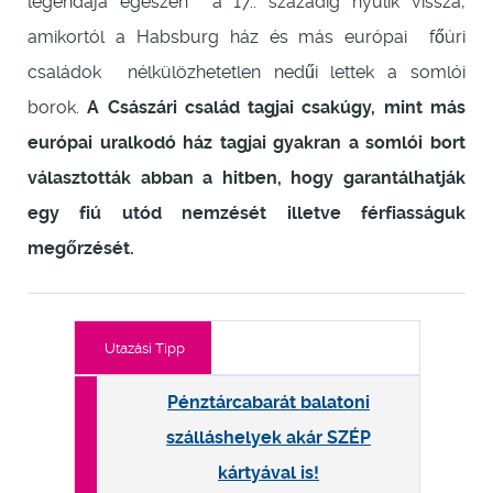
legendája egészen a 17.. századig nyúlik vissza,
amikortól a Habsburg ház és más európai főúri
családok nélkülözhetetlen nedűi lettek a somlói
borok.
A Császári család tagjai csakúgy, mint más
európai uralkodó ház tagjai gyakran a somlói bort
választották abban a hitben, hogy garantálhatják
egy fiú utód nemzését illetve férfiasságuk
megőrzését.
Utazási Tipp
Pénztárcabarát balatoni
szálláshelyek akár SZÉP
kártyával is!