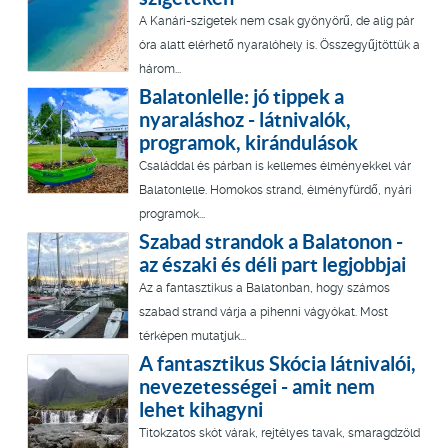
A Kanári-szigetek nem csak gyönyörű, de alig pár
óra alatt elérhető nyaralóhely is. Összegyűjtöttük a
három...
Balatonlelle: jó tippek a
nyaraláshoz - látnivalók,
programok, kirándulások
Családdal és párban is kellemes élményekkel vár
Balatonlelle. Homokos strand, élményfürdő, nyári
programok...
Szabad strandok a Balatonon -
az északi és déli part legjobbjai
Az a fantasztikus a Balatonban, hogy számos
szabad strand várja a pihenni vágyókat. Most
térképen mutatjuk...
A fantasztikus Skócia látnivalói,
nevezetességei - amit nem
lehet kihagyni
Titokzatos skót várak, rejtélyes tavak, smaragdzöld