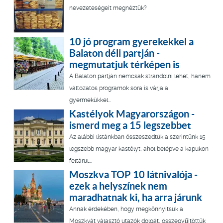
nevezeteségeit megnéztük?
10 jó program gyerekekkel a
Balaton déli partján -
megmutatjuk térképen is
A Balaton partján nemcsak strandolni lehet, hanem
változatos programok sora is várja a
gyermekükkel...
Kastélyok Magyarországon -
ismerd meg a 15 legszebbet
Az alábbi listánkban összeszedtük a szerintünk 15
legszebb magyar kastélyt, ahol belépve a kapukon
feltárul...
Moszkva TOP 10 látnivalója -
ezek a helyszínek nem
maradhatnak ki, ha arra járunk
Annak érdekében, hogy megkönnyítsük a
Moszkvát választó utazók dolgát, összegyűjtöttük