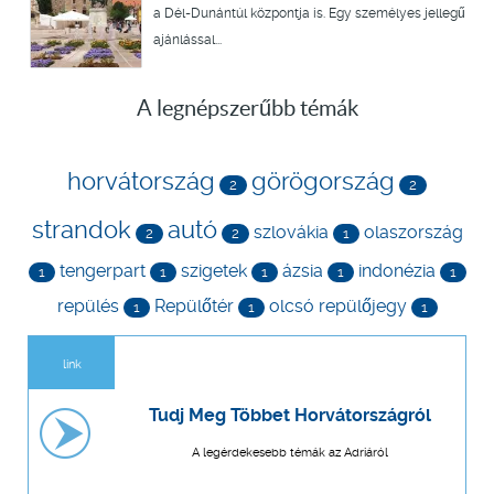
a Dél-Dunántúl központja is. Egy személyes jellegű
ajánlással...
A legnépszerűbb témák
horvátország
görögország
2
2
strandok
autó
szlovákia
olaszország
2
2
1
tengerpart
szigetek
ázsia
indonézia
1
1
1
1
1
repülés
Repülőtér
olcsó repülőjegy
1
1
1
link
Tudj Meg Többet Horvátországról
A legérdekesebb témák az Adriáról