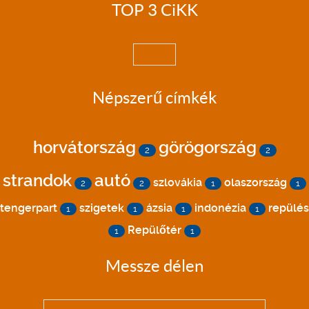
TOP 3 CiKK
Népszerű címkék
horvátország
görögország
2
2
strandok
autó
szlovákia
olaszország
2
2
1
1
tengerpart
szigetek
ázsia
indonézia
repülés
1
1
1
1
Repülőtér
1
1
Messze délen