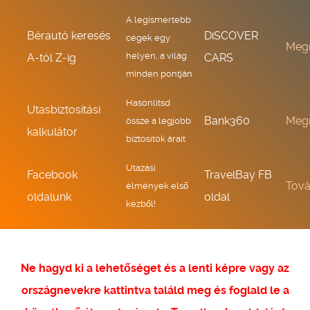
A legismertebb
Bérautó keresés
DiSCOVER
cégek egy
Meg
helyen, a világ
A-tól Z-ig
CARS
minden pontján
Hasonlítsd
Utasbiztosítási
Bank360
Meg
össze a legjobb
kalkulátor
biztosítók árait
Utazási
Facebook
TravelBay FB
Tov
élmények első
oldalunk
oldal
kézből!
Ne hagyd ki a lehetőséget és a lenti képre vagy az
országnevekre kattintva találd meg és foglald le a