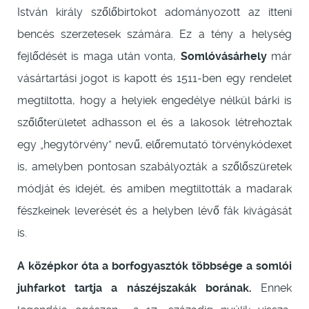
István király szőlőbirtokot adományozott az itteni
bencés szerzetesek számára. Ez a tény a helység
fejlődését is maga után vonta,
Somlóvásárhely
már
vásártartási jogot is kapott és 1511-ben egy rendelet
megtiltotta, hogy a helyiek engedélye nélkül bárki is
szőlőterületet adhasson el és a lakosok létrehoztak
egy „hegytörvény” nevű, előremutató törvénykódexet
is, amelyben pontosan szabályozták a szőlőszüretek
módját és idejét, és amiben megtiltották a madarak
fészkeinek leverését és a helyben lévő fák kivágását
is.
A középkor óta a borfogyasztók többsége a somlói
juhfarkot tartja a nászéjszakák borának.
Ennek