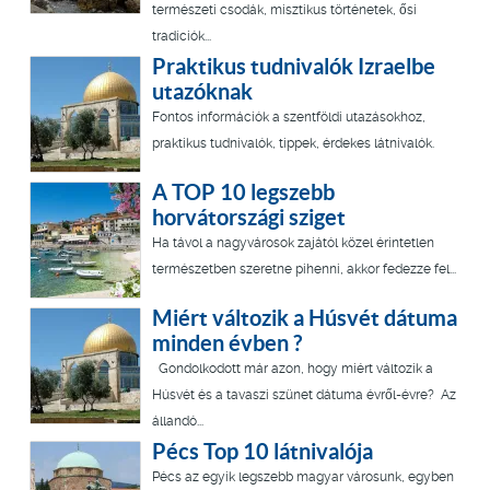
természeti csodák, misztikus történetek, ősi
tradíciók...
Praktikus tudnivalók Izraelbe
utazóknak
Fontos információk a szentföldi utazásokhoz,
praktikus tudnivalók, tippek, érdekes látnivalók.
A TOP 10 legszebb
horvátországi sziget
Ha távol a nagyvárosok zajától közel érintetlen
természetben szeretne pihenni, akkor fedezze fel...
Miért változik a Húsvét dátuma
minden évben ?
Gondolkodott már azon, hogy miért változik a
Húsvét és a tavaszi szünet dátuma évről-évre? Az
állandó...
Pécs Top 10 látnivalója
Pécs az egyik legszebb magyar városunk, egyben