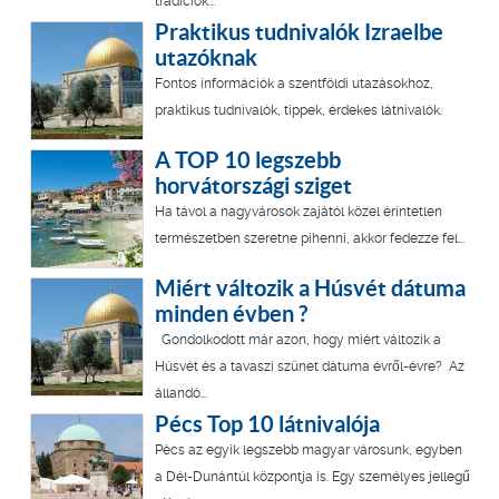
tradíciók...
Praktikus tudnivalók Izraelbe
utazóknak
Fontos információk a szentföldi utazásokhoz,
praktikus tudnivalók, tippek, érdekes látnivalók.
A TOP 10 legszebb
horvátországi sziget
Ha távol a nagyvárosok zajától közel érintetlen
természetben szeretne pihenni, akkor fedezze fel...
Miért változik a Húsvét dátuma
minden évben ?
Gondolkodott már azon, hogy miért változik a
Húsvét és a tavaszi szünet dátuma évről-évre? Az
állandó...
Pécs Top 10 látnivalója
Pécs az egyik legszebb magyar városunk, egyben
a Dél-Dunántúl központja is. Egy személyes jellegű