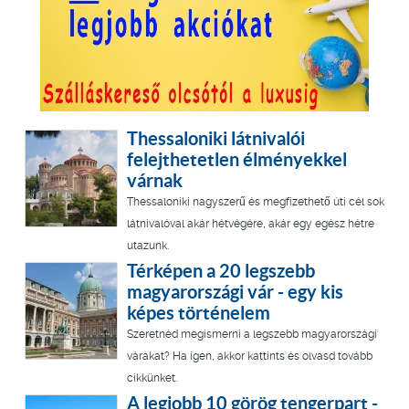
Thessaloniki látnivalói
felejthetetlen élményekkel
várnak
Thessaloniki nagyszerű és megfizethető úti cél sok
látnivalóval akár hétvégére, akár egy egész hétre
utazunk.
Térképen a 20 legszebb
magyarországi vár - egy kis
képes történelem
Szeretnéd megismerni a legszebb magyarországi
várakat? Ha igen, akkor kattints és olvasd tovább
cikkünket.
A legjobb 10 görög tengerpart -