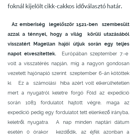
foknál kijelölt cikk-cakkos időválasztó határ.
Az emberiség legelőször 1521-ben szembesült
azzal a ténnyel, hogy a világ körüli utazásából
visszatért Magellan hajói útjuk során egy teljes
napot elveszítettek.
Európában szeptember 7.-e
volt a visszatérés napján, míg a nagyon gondosan
vezetett hajónapló szerint szeptember 6-án kötöttek
ki. Ez a számolási hiba azért volt elkerülhetetlen
mert a nyugatról keletre forgó Föld az expedíció
során 1083 fordulatot hajtott végre, maga az
expedíció pedig egy fordulatot tett ellenkező irányba,
keletről nyugatra. A nap minden naptári dátum
esetén 0 órakor kezdődik, az éjfél azonban a