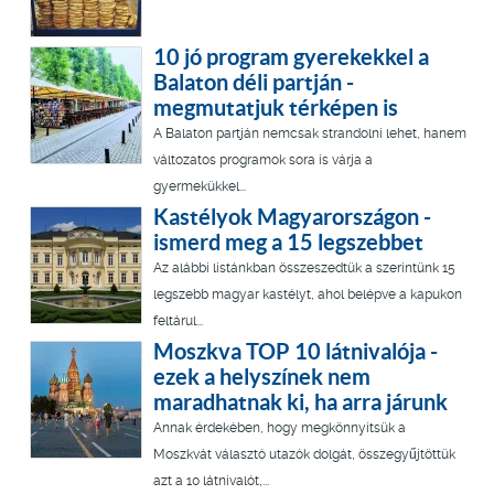
10 jó program gyerekekkel a
Balaton déli partján -
megmutatjuk térképen is
A Balaton partján nemcsak strandolni lehet, hanem
változatos programok sora is várja a
gyermekükkel...
Kastélyok Magyarországon -
ismerd meg a 15 legszebbet
Az alábbi listánkban összeszedtük a szerintünk 15
legszebb magyar kastélyt, ahol belépve a kapukon
feltárul...
Moszkva TOP 10 látnivalója -
ezek a helyszínek nem
maradhatnak ki, ha arra járunk
Annak érdekében, hogy megkönnyítsük a
Moszkvát választó utazók dolgát, összegyűjtöttük
azt a 10 látnivalót,...