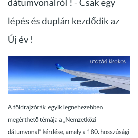
dátumvonalról ! - Csak egy
lépés és duplán kezdődik az
Új év !
A földrajzórák egyik legnehezebben
megérthető témája a „Nemzetközi
dátumvonal” kérdése, amely a 180. hosszúsági