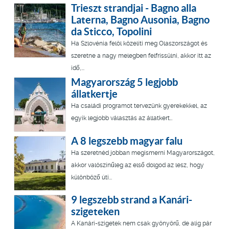
Trieszt strandjai - Bagno alla
Laterna, Bagno Ausonia, Bagno
da Sticco, Topolini
Ha Szlovénia felöl közelíti meg Olaszországot és
szeretne a nagy melegben felfrissülni, akkor itt az
idő,...
Magyarország 5 legjobb
állatkertje
Ha családi programot tervezünk gyerekekkel, az
egyik legjobb választás az állatkert…
A 8 legszebb magyar falu
Ha szeretnéd jobban megismerni Magyarországot,
akkor valószínűleg az első dolgod az lesz, hogy
különböző úti...
9 legszebb strand a Kanári-
szigeteken
A Kanári-szigetek nem csak gyönyörű, de alig pár