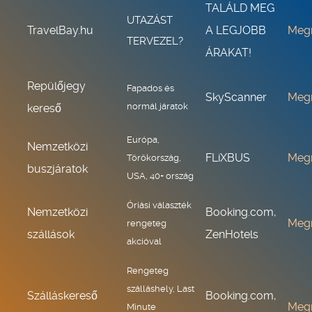
TALÁLD MEG
UTAZÁST
TravelBay.hu
A LEGJOBB
Meg
TERVEZEL?
ÁRAKAT!
Repülőjegy
Fapados és
SkyScanner
Meg
normál járatok
kereső
Európa,
Nemzetközi
FLiXBUS
Meg
Törökország,
buszjáratok
USA, 40+ ország
Óriási választék
Nemzetközi
Booking.com,
Meg
rengeteg
szállások
ZenHotels
akcióval
Rengeteg
szálláshely, Last
Szálláskereső
Booking.com,
Meg
Minute