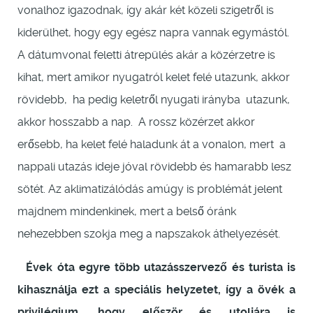
vonalhoz igazodnak, így akár két közeli szigetről is
kiderülhet, hogy egy egész napra vannak egymástól.
A dátumvonal feletti átrepülés akár a közérzetre is
kihat, mert amikor nyugatról kelet felé utazunk, akkor
rövidebb, ha pedig keletről nyugati irányba utazunk,
akkor hosszabb a nap. A rossz közérzet akkor
erősebb, ha kelet felé haladunk át a vonalon, mert a
nappali utazás ideje jóval rövidebb és hamarabb lesz
sötét. Az aklimatizálódás amúgy is problémát jelent
majdnem mindenkinek, mert a belső óránk
nehezebben szokja meg a napszakok áthelyezését.
Évek óta egyre több utazásszervező és turista is
kihasználja ezt a speciális helyzetet, így a övék a
privilégium, hogy először és utoljára is