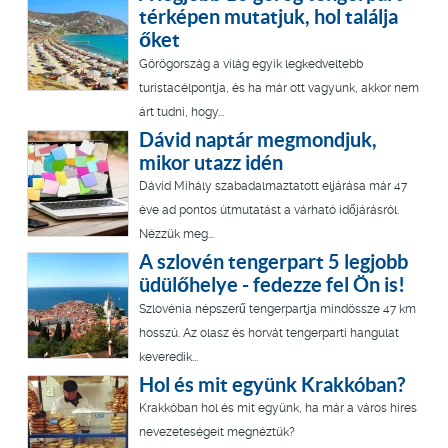
térképen mutatjuk, hol találja
őket
Görögország a világ egyik legkedveltebb
turistacélpontja, és ha már ott vagyunk, akkor nem
árt tudni, hogy...
Dávid naptár megmondjuk,
mikor utazz idén
Dávid Mihály szabadalmaztatott eljárása már 47
éve ad pontos útmutatást a várható időjárásról.
Nézzük meg...
A szlovén tengerpart 5 legjobb
üdülőhelye - fedezze fel Ön is!
Szlovénia népszerű tengerpartja mindössze 47 km
hosszú. Az olasz és horvát tengerparti hangulat
keveredik...
Hol és mit együnk Krakkóban?
Krakkóban hol és mit együnk, ha már a város híres
nevezeteségeit megnéztük?