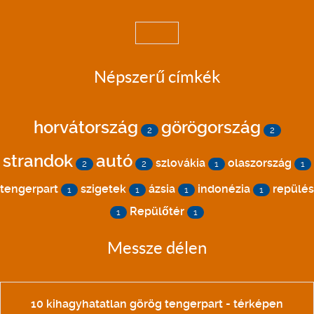
Népszerű címkék
horvátország
görögország
2
2
strandok
autó
szlovákia
olaszország
2
2
1
1
tengerpart
szigetek
ázsia
indonézia
repülés
1
1
1
1
Repülőtér
1
1
Messze délen
10 kihagyhatatlan görög tengerpart - térképen