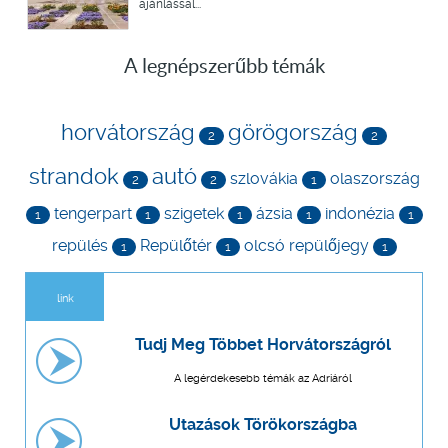
ajánlással...
A legnépszerűbb témák
horvátország
görögország
2
2
strandok
autó
szlovákia
olaszország
2
2
1
tengerpart
szigetek
ázsia
indonézia
1
1
1
1
1
repülés
Repülőtér
olcsó repülőjegy
1
1
1
link
Tudj Meg Többet Horvátországról
A legérdekesebb témák az Adriáról
Utazások Törökországba