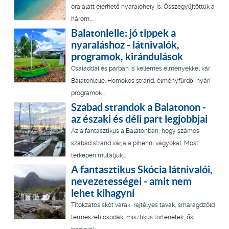
óra alatt elérhető nyaralóhely is. Összegyűjtöttük a
három...
Balatonlelle: jó tippek a
nyaraláshoz - látnivalók,
programok, kirándulások
Családdal és párban is kellemes élményekkel vár
Balatonlelle. Homokos strand, élményfürdő, nyári
programok...
Szabad strandok a Balatonon -
az északi és déli part legjobbjai
Az a fantasztikus a Balatonban, hogy számos
szabad strand várja a pihenni vágyókat. Most
térképen mutatjuk...
A fantasztikus Skócia látnivalói,
nevezetességei - amit nem
lehet kihagyni
Titokzatos skót várak, rejtélyes tavak, smaragdzöld
természeti csodák, misztikus történetek, ősi