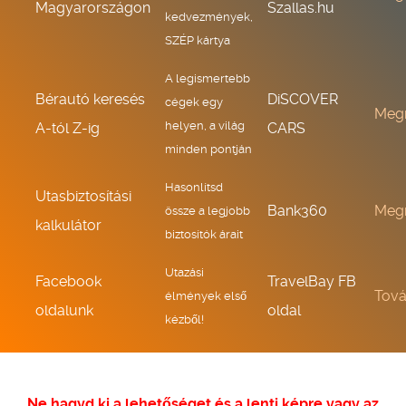
Magyarországon
Szallas.hu
kedvezmények,
SZÉP kártya
A legismertebb
Bérautó keresés
DiSCOVER
cégek egy
Meg
helyen, a világ
A-tól Z-ig
CARS
minden pontján
Hasonlítsd
Utasbiztosítási
Bank360
Meg
össze a legjobb
kalkulátor
biztosítók árait
Utazási
Facebook
TravelBay FB
Tov
élmények első
oldalunk
oldal
kézből!
Ne hagyd ki a lehetőséget és a lenti képre vagy az