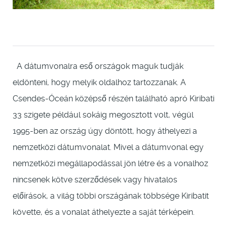
A dátumvonalra eső országok maguk tudják
eldönteni, hogy melyik oldalhoz tartozzanak. A
Csendes-Óceán középső részén található apró Kiribati
33 szigete például sokáig megosztott volt, végül
1995-ben az ország úgy döntött, hogy áthelyezi a
nemzetközi dátumvonalat. Mivel a dátumvonal egy
nemzetközi megállapodással jön létre és a vonalhoz
nincsenek kötve szerződések vagy hivatalos
előírások, a világ többi országának többsége Kiribatit
követte, és a vonalat áthelyezte a saját térképein.