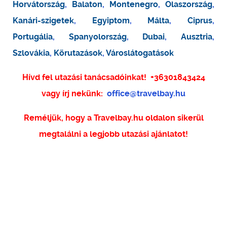
Horvátország
,
Balaton
,
Montenegro
,
Olaszország
,
Kanári-szigetek
,
Egyiptom
,
Málta
,
Ciprus
,
Portugália
,
Spanyolország
,
Dubai
,
Ausztria
,
Szlovákia
,
Körutazások
,
Városlátogatások
Hívd fel utazási tanácsadóinkat!
+36301843424
vagy írj nekünk:
office@travelbay.hu
Reméljük, hogy a Travelbay.hu oldalon sikerül
megtalálni a legjobb utazási ajánlatot!