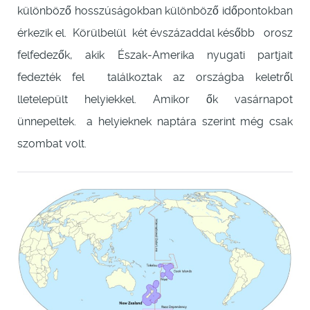
különböző hosszúságokban különböző időpontokban
érkezik el. Körülbelül két évszázaddal később orosz
felfedezők, akik Észak-Amerika nyugati partjait
fedezték fel találkoztak az országba keletről
lletelepült helyiekkel. Amikor ők vasárnapot
ünnepeltek. a helyieknek naptára szerint még csak
szombat volt.