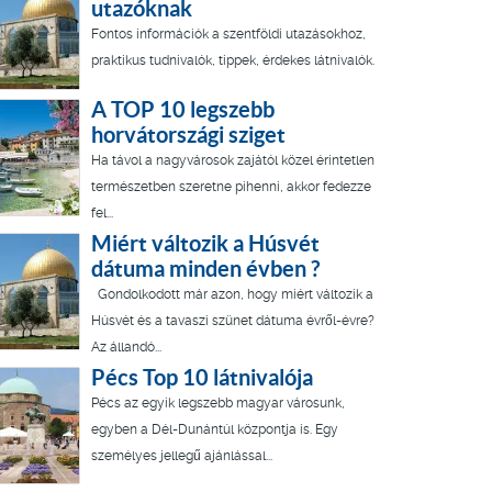
utazóknak
Fontos információk a szentföldi utazásokhoz,
praktikus tudnivalók, tippek, érdekes látnivalók.
A TOP 10 legszebb
horvátországi sziget
Ha távol a nagyvárosok zajától közel érintetlen
természetben szeretne pihenni, akkor fedezze
fel...
Miért változik a Húsvét
dátuma minden évben ?
Gondolkodott már azon, hogy miért változik a
Húsvét és a tavaszi szünet dátuma évről-évre?
Az állandó...
Pécs Top 10 látnivalója
Pécs az egyik legszebb magyar városunk,
egyben a Dél-Dunántúl központja is. Egy
személyes jellegű ajánlással...