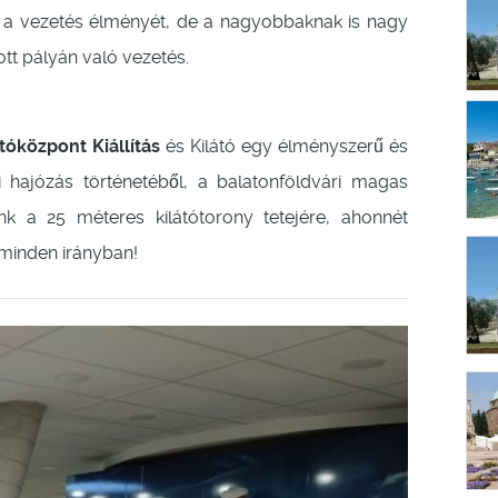
ni a vezetés élményét, de a nagyobbaknak is nagy
ott pályán való vezetés.
tóközpont Kiállítás
és Kilátó egy élményszerű és
i hajózás történetéből, a balatonföldvári magas
unk a 25 méteres kilátótorony tetejére, ahonnét
 minden irányban!