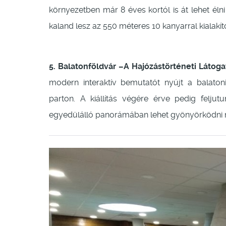
környezetben már 8 éves kortól is át lehet él
kaland lesz az 550 méteres 10 kanyarral kialakít
5. Balatonföldvár –A Hajózástörténeti Látoga
modern interaktív bemutatót nyújt a balaton
parton. A kiállítás végére érve pedig feljut
egyedülálló panorámában lehet gyönyörködni