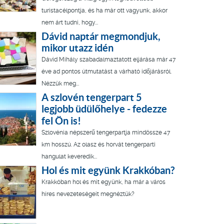
turistacélpontja, és ha már ott vagyunk, akkor
nem árt tudni, hogy...
Dávid naptár megmondjuk,
mikor utazz idén
Dávid Mihály szabadalmaztatott eljárása már 47
éve ad pontos útmutatást a várható időjárásról.
Nézzük meg...
A szlovén tengerpart 5
legjobb üdülőhelye - fedezze
fel Ön is!
Szlovénia népszerű tengerpartja mindössze 47
km hosszú. Az olasz és horvát tengerparti
hangulat keveredik...
Hol és mit együnk Krakkóban?
Krakkóban hol és mit együnk, ha már a város
híres nevezeteségeit megnéztük?