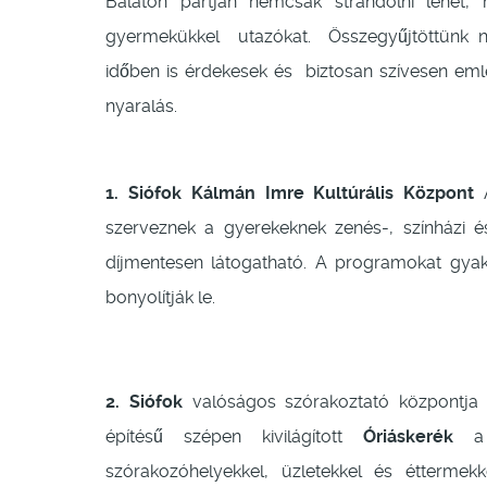
Balaton partján nemcsak strandolni lehet,
gyermekükkel utazókat. Összegyűjtöttünk n
időben is érdekesek és biztosan szívesen eml
nyaralás.
1. Siófok Kálmán Imre Kultúrális Központ
szerveznek a gyerekeknek zenés-, színházi 
díjmentesen látogatható. A programokat gyak
bonyolítják le.
2. Siófok
valóságos szórakoztató központja
építésű szépen kivilágított
Óriáskerék
a 
szórakozóhelyekkel, üzletekkel és éttermekk