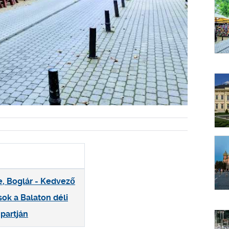
le, Boglár - Kedvező
sok a Balaton déli
partján