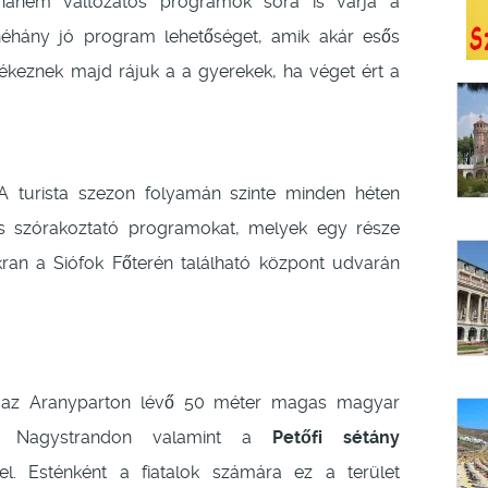
 hanem változatos programok sora is várja a
éhány jó program lehetőséget, amik akár esős
ékeznek majd rájuk a a gyerekek, ha véget ért a
A turista szezon folyamán szinte minden héten
és szórakoztató programokat, melyek egy része
ran a Siófok Főterén található központ udvarán
 az Aranyparton lévő 50 méter magas magyar
Nagystrandon valamint a
Petőfi sétány
el. Esténként a fiatalok számára ez a terület