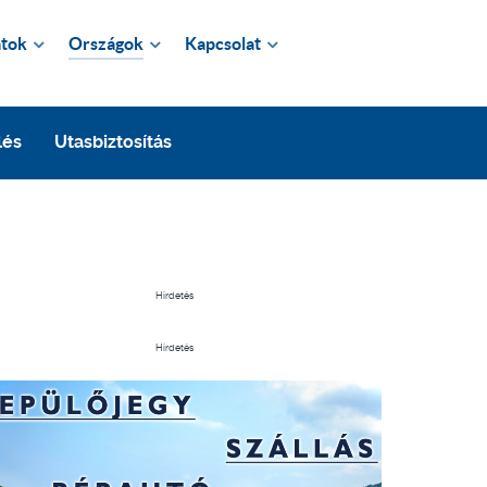
tok
Országok
Kapcsolat
lés
Utasbiztosítás
Hirdetés
Hirdetés