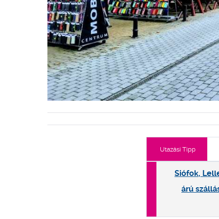
Utazási Tipp
Siófok, Lel
árú szállá