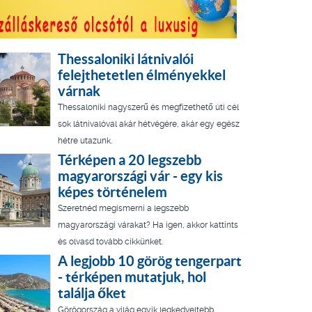
Thessaloniki látnivalói
felejthetetlen élményekkel
várnak
Thessaloniki nagyszerű és megfizethető úti cél
sok látnivalóval akár hétvégére, akár egy egész
hétre utazunk.
Térképen a 20 legszebb
magyarországi vár - egy kis
képes történelem
Szeretnéd megismerni a legszebb
magyarországi várakat? Ha igen, akkor kattints
és olvasd tovább cikkünket.
A legjobb 10 görög tengerpart
- térképen mutatjuk, hol
találja őket
Görögország a világ egyik legkedveltebb