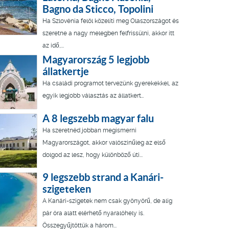
Bagno da Sticco, Topolini
Ha Szlovénia felöl közelíti meg Olaszországot és
szeretne a nagy melegben felfrissülni, akkor itt
az idő,...
Magyarország 5 legjobb
állatkertje
Ha családi programot tervezünk gyerekekkel, az
egyik legjobb választás az állatkert…
A 8 legszebb magyar falu
Ha szeretnéd jobban megismerni
Magyarországot, akkor valószínűleg az első
dolgod az lesz, hogy különböző úti...
9 legszebb strand a Kanári-
szigeteken
A Kanári-szigetek nem csak gyönyörű, de alig
pár óra alatt elérhető nyaralóhely is.
Összegyűjtöttük a három...