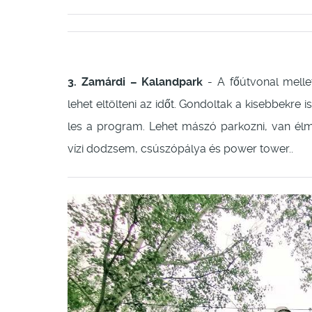
3. Zamárdi – Kalandpark
- A főútvonal mellet
lehet eltölteni az időt. Gondoltak a kisebbekre i
les a program. Lehet mászó parkozni, van él
vízi dodzsem, csúszópálya és power tower..