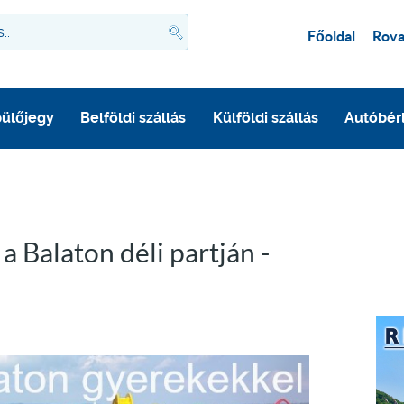
Főoldal
Rova
ülőjegy
Belföldi szállás
Külföldi szállás
Autóbér
 Balaton déli partján -