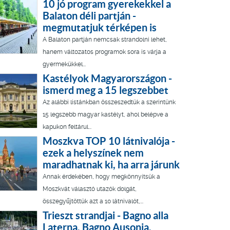
10 jó program gyerekekkel a
Balaton déli partján -
megmutatjuk térképen is
A Balaton partján nemcsak strandolni lehet,
hanem változatos programok sora is várja a
gyermekükkel...
Kastélyok Magyarországon -
ismerd meg a 15 legszebbet
Az alábbi listánkban összeszedtük a szerintünk
15 legszebb magyar kastélyt, ahol belépve a
kapukon feltárul...
Moszkva TOP 10 látnivalója -
ezek a helyszínek nem
maradhatnak ki, ha arra járunk
Annak érdekében, hogy megkönnyítsük a
Moszkvát választó utazók dolgát,
összegyűjtöttük azt a 10 látnivalót,...
Trieszt strandjai - Bagno alla
Laterna, Bagno Ausonia,