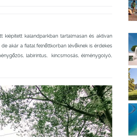
t kiépített kalandparkban tartalmasan és aktívan
s de akár a fiatal felnőttkorban lévőknek is érdekes
ménygőzös, labirintus, kincsmosás, élménygolyó,