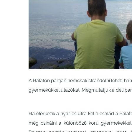
A Balaton partján nemcsak strandolni lehet, ha
gyermekükkel utazókat. Megmutatjuk a déli part
Ha elérkezik a nyár és útra kel a család a Bala
még csinálni a különböző korú gyermekekke