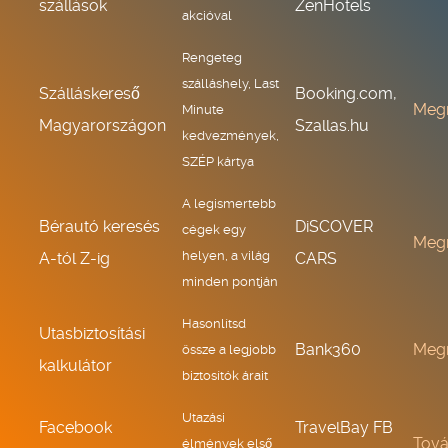
szállások
ZenHotels
akcióval
Rengeteg
szálláshely, Last
Szálláskereső
Booking.com,
Meg
Minute
Magyarországon
Szallas.hu
kedvezmények,
SZÉP kártya
A legismertebb
Bérautó keresés
DiSCOVER
cégek egy
Meg
helyen, a világ
A-tól Z-ig
CARS
minden pontján
Hasonlítsd
Utasbiztosítási
Bank360
Meg
össze a legjobb
kalkulátor
biztosítók árait
Utazási
Facebook
TravelBay FB
Tov
élmények első