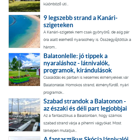
különböző úti...
9 legszebb strand a Kanári-
szigeteken
A Kanári-szigetek nem csak gyönyörű, de alig pár
óra alatt elérhető nyaralóhely is. Összegyűjtöttük a
három...
Balatonlelle: jó tippek a
nyaraláshoz - látnivalók,
programok, kirándulások
Családdal és párban is kellemes élményekkel vár
Balatonlelle. Homokos strand, élményfürdő, nyári
programok...
Szabad strandok a Balatonon -
az északi és déli part legjobbjai
Az a fantasztikus a Balatonban, hogy számos
szabad strand várja a pihenni vágyókat. Most
térképen mutatjuk...
A fantasztikus Skócia látnivalói,