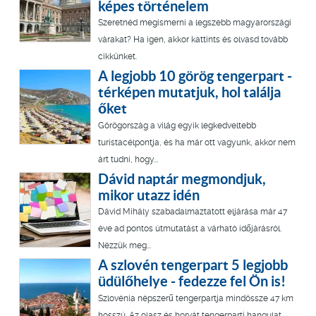
képes történelem
Szeretnéd megismerni a legszebb magyarországi
várakat? Ha igen, akkor kattints és olvasd tovább
cikkünket.
A legjobb 10 görög tengerpart -
térképen mutatjuk, hol találja
őket
Görögország a világ egyik legkedveltebb
turistacélpontja, és ha már ott vagyunk, akkor nem
árt tudni, hogy...
Dávid naptár megmondjuk,
mikor utazz idén
Dávid Mihály szabadalmaztatott eljárása már 47
éve ad pontos útmutatást a várható időjárásról.
Nézzük meg...
A szlovén tengerpart 5 legjobb
üdülőhelye - fedezze fel Ön is!
Szlovénia népszerű tengerpartja mindössze 47 km
hosszú. Az olasz és horvát tengerparti hangulat