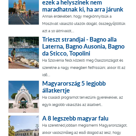
ezek a helyszínek nem
maradhatnak ki, ha arra járunk
Annak érdekében, hogy megkönnyítsük a
Moszkvát választó utazók dolgát, összegyűjtöttük
azt a 10 látnivalót,...
Trieszt strandjai - Bagno alla
Laterna, Bagno Ausonia, Bagno
da Sticco, Topolini
Ha Szlovénia felöl közelíti meg Olaszországot és
szeretne a nagy melegben felfrissülni, akkor itt az
idő,...
Magyarország 5 legjobb
állatkertje
Ha családi programot tervezünk gyerekekkel, az
egyik legjobb választás az állatkert…
A 8 legszebb magyar falu
Ha szeretnéd jobban megismerni Magyarországot,
akkor valószínűleg az első dolgod az lesz, hogy