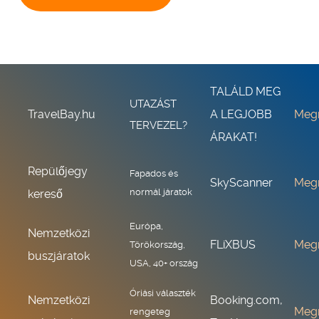
TALÁLD MEG
UTAZÁST
TravelBay.hu
A LEGJOBB
Meg
TERVEZEL?
ÁRAKAT!
Repülőjegy
Fapados és
SkyScanner
Meg
normál járatok
kereső
Európa,
Nemzetközi
FLiXBUS
Meg
Törökország,
buszjáratok
USA, 40+ ország
Óriási választék
Nemzetközi
Booking.com,
Meg
rengeteg