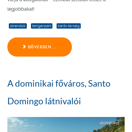
legjobbakat!
strandok
tengerpart
karib-térség
BŐVEBBEN ...
A dominikai főváros, Santo
Domingo látnivalói