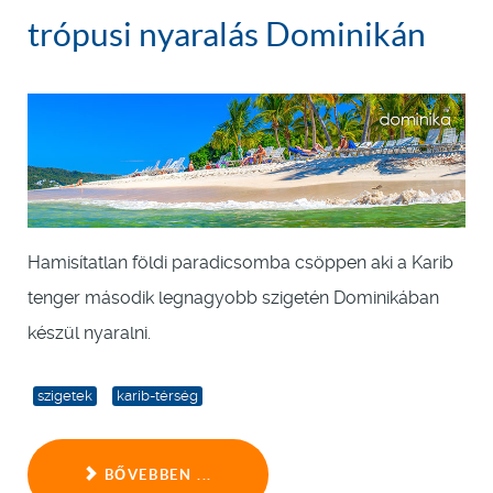
trópusi nyaralás Dominikán
Hamisítatlan földi paradicsomba csöppen aki a Karib
tenger második legnagyobb szigetén Dominikában
készül nyaralni.
szigetek
karib-térség
BŐVEBBEN ...