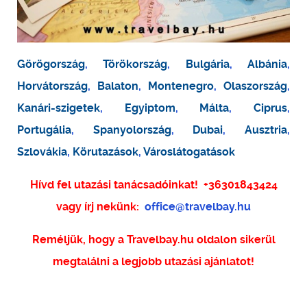
Görögország
,
Törökország
,
Bulgária
,
Albánia
,
Horvátország
,
Balaton
,
Montenegro
,
Olaszország
,
Kanári-szigetek
,
Egyiptom
,
Málta
,
Ciprus
,
Portugália
,
Spanyolország
,
Dubai
,
Ausztria
,
Szlovákia
,
Körutazások
,
Városlátogatások
Hívd fel utazási tanácsadóinkat!
+36301843424
vagy írj nekünk:
office@travelbay.hu
Reméljük, hogy a Travelbay.hu oldalon sikerül
megtalálni a legjobb utazási ajánlatot!