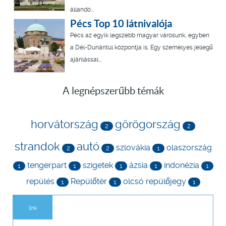
állandó...
Pécs Top 10 látnivalója
Pécs az egyik legszebb magyar városunk, egyben
a Dél-Dunántúl központja is. Egy személyes jellegű
ajánlással...
A legnépszerűbb témák
horvátország
görögország
2
2
strandok
autó
szlovákia
olaszország
2
2
1
tengerpart
szigetek
ázsia
indonézia
1
1
1
1
1
repülés
Repülőtér
olcsó repülőjegy
1
1
1
link