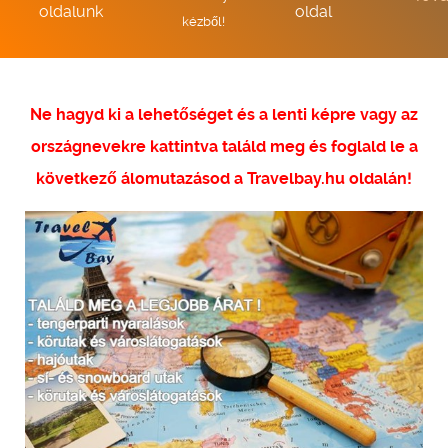
oldalunk
oldal
kézből!
Ne hagyd ki a lehetőséget és a lenti képre vagy az
országnevekre kattintva találd meg és foglald le a
következő álomutazásod a Travelbay.hu oldalán!