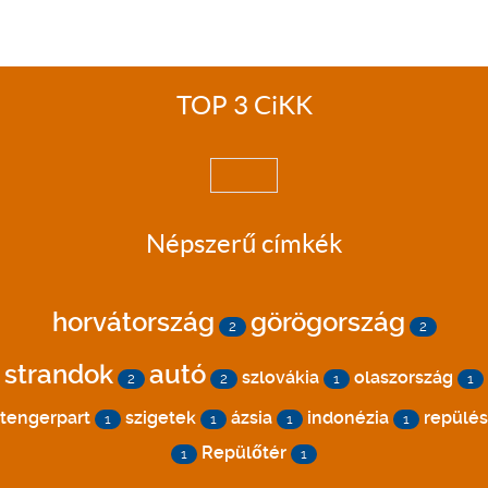
TOP 3 CiKK
Népszerű címkék
horvátország
görögország
2
2
strandok
autó
szlovákia
olaszország
2
2
1
1
tengerpart
szigetek
ázsia
indonézia
repülés
1
1
1
1
Repülőtér
1
1