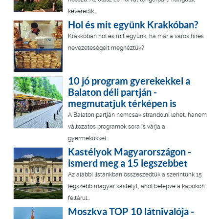
keveredik...
Hol és mit együnk Krakkóban?
Krakkóban hol és mit együnk, ha már a város híres
nevezeteségeit megnéztük?
10 jó program gyerekekkel a
Balaton déli partján -
megmutatjuk térképen is
A Balaton partján nemcsak strandolni lehet, hanem
változatos programok sora is várja a
gyermekükkel...
Kastélyok Magyarországon -
ismerd meg a 15 legszebbet
Az alábbi listánkban összeszedtük a szerintünk 15
legszebb magyar kastélyt, ahol belépve a kapukon
feltárul...
Moszkva TOP 10 látnivalója -