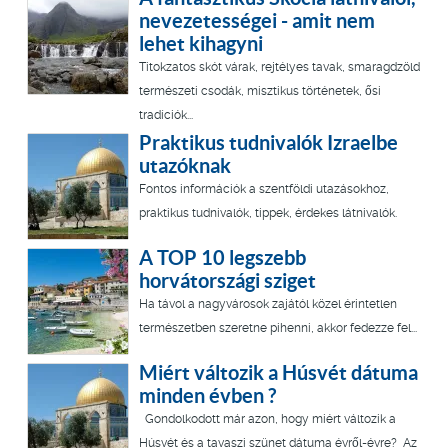
nevezetességei - amit nem
lehet kihagyni
Titokzatos skót várak, rejtélyes tavak, smaragdzöld
természeti csodák, misztikus történetek, ősi
tradíciók...
Praktikus tudnivalók Izraelbe
utazóknak
Fontos információk a szentföldi utazásokhoz,
praktikus tudnivalók, tippek, érdekes látnivalók.
A TOP 10 legszebb
horvátországi sziget
Ha távol a nagyvárosok zajától közel érintetlen
természetben szeretne pihenni, akkor fedezze fel...
Miért változik a Húsvét dátuma
minden évben ?
Gondolkodott már azon, hogy miért változik a
Húsvét és a tavaszi szünet dátuma évről-évre? Az