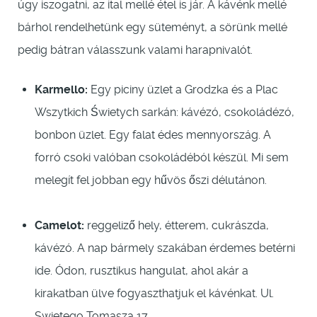
úgy iszogatni, az ital mellé étel is jár. A kávénk mellé
bárhol rendelhetünk egy süteményt, a sörünk mellé
pedig bátran válasszunk valami harapnivalót.
Karmello:
Egy piciny üzlet a Grodzka és a Plac
Wszytkich Świetych sarkán: kávézó, csokoládézó,
bonbon üzlet. Egy falat édes mennyország. A
forró csoki valóban csokoládéból készül. Mi sem
melegít fel jobban egy hűvös őszi délutánon.
Camelot:
reggeliző hely, étterem, cukrászda,
kávézó. A nap bármely szakában érdemes betérni
ide. Ódon, rusztikus hangulat, ahol akár a
kirakatban ülve fogyaszthatjuk el kávénkat. Ul.
Swietego Tomasza 17.