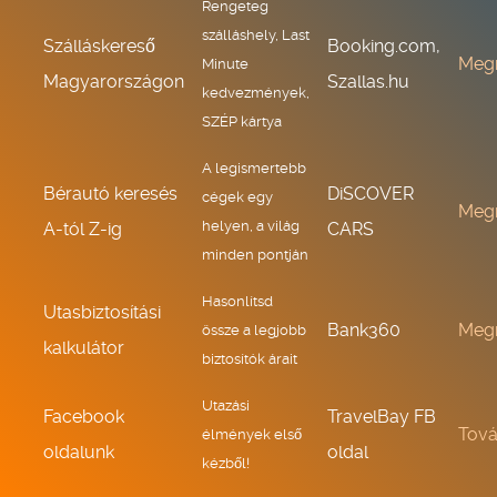
Rengeteg
szálláshely, Last
Szálláskereső
Booking.com,
Meg
Minute
Magyarországon
Szallas.hu
kedvezmények,
SZÉP kártya
A legismertebb
Bérautó keresés
DiSCOVER
cégek egy
Meg
helyen, a világ
A-tól Z-ig
CARS
minden pontján
Hasonlítsd
Utasbiztosítási
Bank360
Meg
össze a legjobb
kalkulátor
biztosítók árait
Utazási
Facebook
TravelBay FB
Tov
élmények első
oldalunk
oldal
kézből!