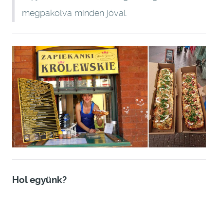
megpakolva minden jóval.
Hol együnk?