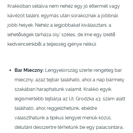
Krakkóban sétálva nem nehéz egy jó éttermét vagy
kávézót találni, egymás után sorakoznak a jobbnál
jobb helyek. Nehéz a legjobbakat kiválasztani, a
lehetőségek tárháza oly’ széles, de íme egy ízelítő
kedvenceinkből a teljesség igénye nélkül
Bar Mleczny:
Lengyelország szerte rengeteg bar
mleczny, azaz tejbár található, ahol a nap bármely
szakában haraphatunk valamit. Krakkó egyik
legismertebb tejbárja az Ul. Grodzka 43. szám alatt
található, ahol reggelizhetünk, ebédre
választhatunk a tipikus lengyel menük közül,
délutáni desszertre térhetünk be egy palacsintára,