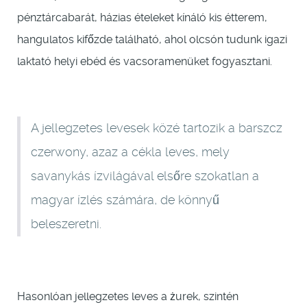
pénztárcabarát, házias ételeket kínáló kis étterem,
hangulatos kifőzde található, ahol olcsón tudunk igazi
laktató helyi ebéd és vacsoramenüket fogyasztani.
A jellegzetes levesek közé tartozik a barszcz
czerwony, azaz a cékla leves, mely
savanykás ízvilágával elsőre szokatlan a
magyar ízlés számára, de könnyű
beleszeretni.
Hasonlóan jellegzetes leves a żurek, szintén