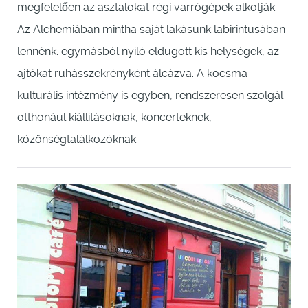
megfelelően az asztalokat régi varrógépek alkotják.
Az Alchemiában mintha saját lakásunk labirintusában
lennénk: egymásból nyíló eldugott kis helységek, az
ajtókat ruhásszekrényként álcázva. A kocsma
kulturális intézmény is egyben, rendszeresen szolgál
otthonául kiállításoknak, koncerteknek,
közönségtalálkozóknak.