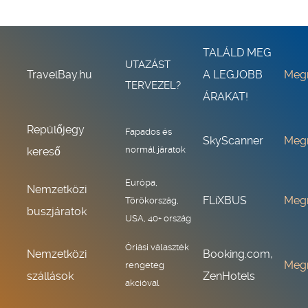
TALÁLD MEG
UTAZÁST
TravelBay.hu
A LEGJOBB
Meg
TERVEZEL?
ÁRAKAT!
Repülőjegy
Fapados és
SkyScanner
Meg
normál járatok
kereső
Európa,
Nemzetközi
FLiXBUS
Meg
Törökország,
buszjáratok
USA, 40+ ország
Óriási választék
Nemzetközi
Booking.com,
Meg
rengeteg
szállások
ZenHotels
akcióval