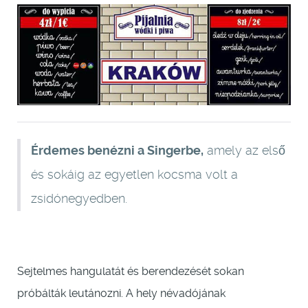
Érdemes benézni a Singerbe,
amely az első
és sokáig az egyetlen kocsma volt a
zsidónegyedben.
Sejtelmes hangulatát és berendezését sokan
próbálták leutánozni. A hely névadójának