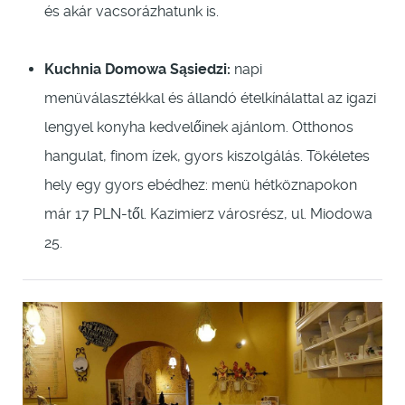
és akár vacsorázhatunk is.
Kuchnia Domowa Sąsiedzi:
napi
menüválasztékkal és állandó ételkínálattal az igazi
lengyel konyha kedvelőinek ajánlom. Otthonos
hangulat, finom ízek, gyors kiszolgálás. Tökéletes
hely egy gyors ebédhez: menü hétköznapokon
már 17 PLN-től. Kazimierz városrész, ul. Miodowa
25.