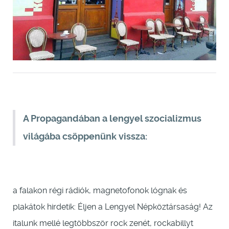
A Propagandában a lengyel szocializmus
világába csöppenünk vissza:
a falakon régi rádiók, magnetofonok lógnak és
plakátok hirdetik: Éljen a Lengyel Népköztársaság! Az
italunk mellé legtöbbször rock zenét, rockabillyt