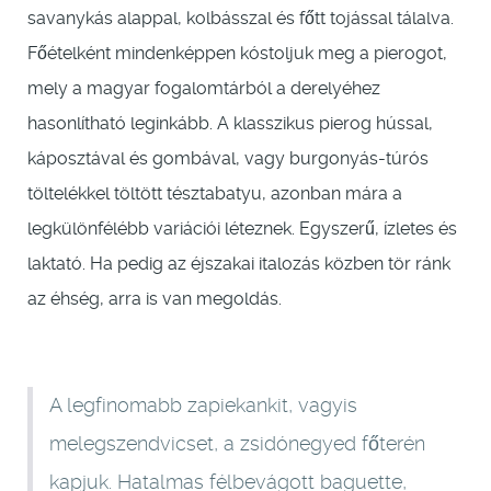
savanykás alappal, kolbásszal és főtt tojással tálalva.
Főételként mindenképpen kóstoljuk meg a pierogot,
mely a magyar fogalomtárból a derelyéhez
hasonlítható leginkább. A klasszikus pierog hússal,
káposztával és gombával, vagy burgonyás-túrós
töltelékkel töltött tésztabatyu, azonban mára a
legkülönfélébb variációi léteznek. Egyszerű, ízletes és
laktató. Ha pedig az éjszakai italozás közben tör ránk
az éhség, arra is van megoldás.
A legfinomabb zapiekankit, vagyis
melegszendvicset, a zsidónegyed főterén
kapjuk. Hatalmas félbevágott baguette,