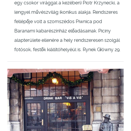
egy csokor virággal a kezében) Piotr Krzynecki, a
lengyel művészvilág ikonikus alakja. Rendszeres
fellépője volt a szomszédos Piwnica pod
Baranami kabarészínház előadásainak. Piciny
alapterülete ellenére a hely rendszeresen szolgál
fotósok, festők kiállítóhelyéül is. Rynek Główny 29.