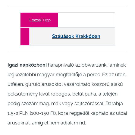
Utazási Tipp
Szállások Krakkóban
Igazi napközbeni
harapnivaló az obwarzanki, aminek
legközelebbi magyar megfelelője a perec. Ez az úton-
útfélen, guruló árusoktól vásárolható koszorú alakú
péksütemény kívül ropogós, belül puha, a tetején
pedig szezámmag, mák vagy sajtszórással. Darabja
1,5-2 PLN (100-150 Ft), kora reggeltől kapható az utcai
árusoknál, amíg el nem adják mind.