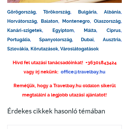
Görögország
,
Törökország
,
Bulgária
,
Albánia
,
Horvátország
,
Balaton
,
Montenegro
,
Olaszország
,
Kanári-szigetek
,
Egyiptom
,
Málta
,
Ciprus
,
Portugália
,
Spanyolország
,
Dubai
,
Ausztria
,
Szlovákia
,
Körutazások
,
Városlátogatások
Hívd fel utazási tanácsadóinkat!
+36301843424
vagy írj nekünk:
office@travelbay.hu
Reméljük, hogy a Travelbay.hu oldalon sikerül
megtalálni a legjobb utazási ajánlatot!
Érdekes cikkek hasonló témában