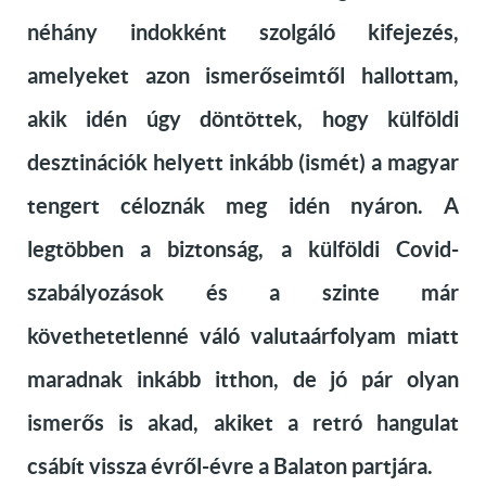
néhány indokként szolgáló kifejezés,
amelyeket azon ismerőseimtől hallottam,
akik idén úgy döntöttek, hogy külföldi
desztinációk helyett inkább (ismét) a magyar
tengert céloznák meg idén nyáron. A
legtöbben a biztonság, a külföldi Covid-
szabályozások és a szinte már
követhetetlenné váló valutaárfolyam miatt
maradnak inkább itthon, de jó pár olyan
ismerős is akad, akiket a retró hangulat
csábít vissza évről-évre a Balaton partjára.