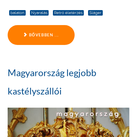
balaton
Nyaralás
Retró életérzés
Sláger
BŐVEBBEN ...
Magyarország legjobb
kastélyszállói