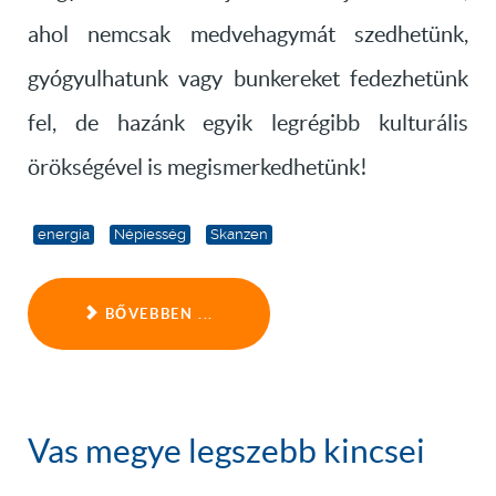
ahol nemcsak medvehagymát szedhetünk,
gyógyulhatunk vagy bunkereket fedezhetünk
fel, de hazánk egyik legrégibb kulturális
örökségével is megismerkedhetünk!
energia
Népiesség
Skanzen
BŐVEBBEN ...
Vas megye legszebb kincsei