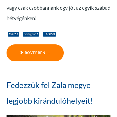
vagy csak csobbannánk egy jót az egyik szabad
hétvégénken!
forrás
Gyógyvíz
Termál
BŐVEBBEN ...
Fedezzük fel Zala megye
legjobb kirándulóhelyeit!