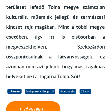
területet lefedő Tolna megye számtalan
kulturális, műemlék jellegű és természeti
kincset rejt magában. Mint a többi megye
esetében, úgy itt is elsősorban a
megyeszékhelyen, Szekszárdon
összpontosulnak a látványosságok, ez
azonban nem azt jelenti, hogy más, izgalmas
helyeket ne tartogatna Tolna. Sőt!
pihenés
Völgység-Hegyhát
Horgásztó
Síkság
BŐVEBBEN ...