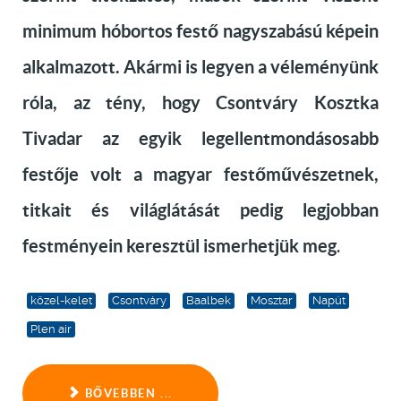
minimum hóbortos festő nagyszabású képein
alkalmazott. Akármi is legyen a véleményünk
róla, az tény, hogy Csontváry Kosztka
Tivadar az egyik legellentmondásosabb
festője volt a magyar festőművészetnek,
titkait és világlátását pedig legjobban
festményein keresztül ismerhetjük meg
.
közel-kelet
Csontváry
Baalbek
Mosztar
Napút
Plen air
BŐVEBBEN ...