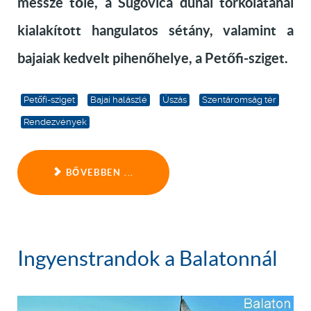
messze tőle, a Sugovica dunai torkolatánál
kialakított hangulatos sétány, valamint a
bajaiak kedvelt pihenőhelye, a Petőfi-sziget.
Petőfi-sziget
Bajai halászlé
Úszás
Szentáromság tér
Rendezvények
BŐVEBBEN ...
Ingyenstrandok a Balatonnál