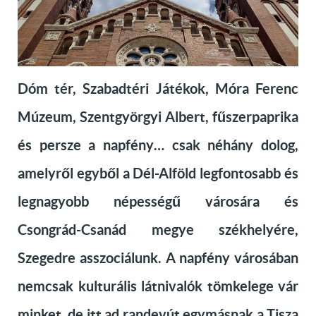
Dóm tér, Szabadtéri Játékok, Móra Ferenc
Múzeum, Szentgyörgyi Albert, fűszerpaprika
és persze a napfény… csak néhány dolog,
amelyről egyből a Dél-Alföld legfontosabb és
legnagyobb népességű városára és
Csongrád-Csanád megye székhelyére,
Szegedre asszociálunk. A napfény városában
nemcsak kulturális látnivalók tömkelege vár
minket, de itt ad randevút egymásnak a Tisza