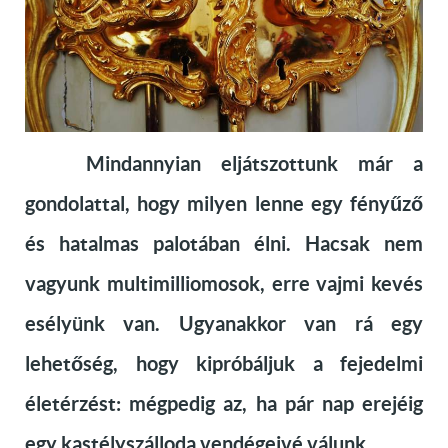
Mindannyian eljátszottunk már a
gondolattal, hogy milyen lenne egy fényűző
és hatalmas palotában élni. Hacsak nem
vagyunk multimilliomosok, erre vajmi kevés
esélyünk van. Ugyanakkor van rá egy
lehetőség, hogy kipróbáljuk a fejedelmi
életérzést: mégpedig az, ha pár nap erejéig
egy kastélyszálloda vendégeivé válunk.