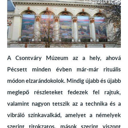
A Csontváry Múzeum az a hely, ahová
Pécsett minden évben már-már rituális
módon elzarándokolok. Mindig újabb és újabb
meglepő részleteket fedezek fel rajtuk,
valamint nagyon tetszik az a technika és a
vibráló színkavalkád, amelyet a némelyek
szerint titokzatos, mások szerint viszont