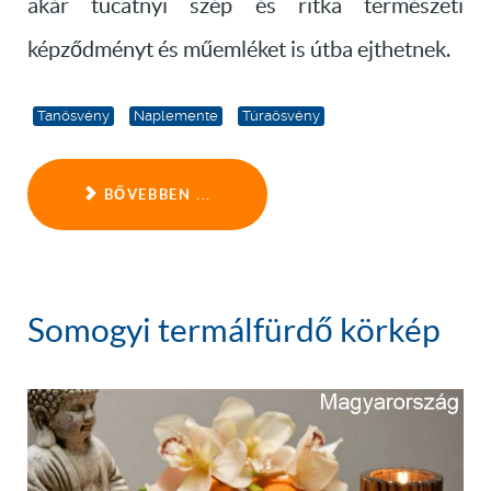
akár tucatnyi szép és ritka természeti
képződményt és műemléket is útba ejthetnek.
Tanösvény
Naplemente
Túraösvény
BŐVEBBEN ...
Somogyi termálfürdő körkép