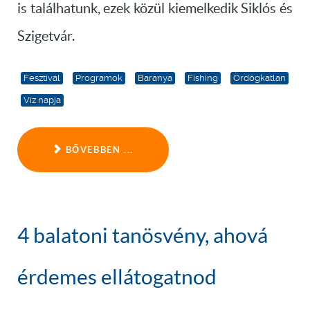
is találhatunk, ezek közül kiemelkedik Siklós és
Szigetvár.
Fesztivál
Programok
Baranya
Fishing
Ördögkatlan
Víz napja
BŐVEBBEN ...
4 balatoni tanösvény, ahová
érdemes ellátogatnod