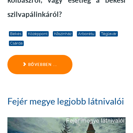
kolbászról, vagy esetleg a békési
szilvapálinkáról?
Békés
Középpont
Kőszínház
Arborétu
Téglavár
Csárda
BŐVEBBEN ...
Fejér megye legjobb látnivalói