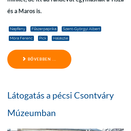
és a Maros is.
Napfény
Fűszerpaprika
Szent-Györgyi Albert
Móra Ferenc
Pick
Halászlé
BŐVEBBEN ...
Látogatás a pécsi Csontváry
Múzeumban