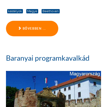
kastélyok
Megye
Beethoven
BŐVEBBEN ...
Baranyai programkavalkád