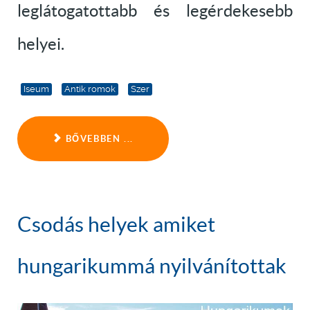
leglátogatottabb és legérdekesebb
helyei.
Iseum
Antik romok
Szer
BŐVEBBEN ...
Csodás helyek amiket
hungarikummá nyilvánítottak