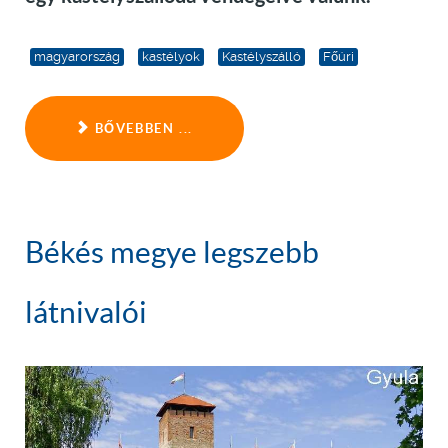
magyarország
kastélyok
Kastélyszálló
Főúri
BŐVEBBEN ...
Békés megye legszebb
látnivalói