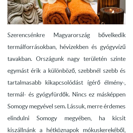
Szerencsénkre Magyarország bővelkedik
termálforrásokban, hévizekben és gyógyvízű
tavakban. Országunk nagy területén szinte
egymást érik a különböző, szebbnél szebb és
tartalmasabb kikapcsolódást ígérő élmény-,
termál- és gyógyfürdők. Nincs ez másképpen
Somogy megyével sem. Lássuk, merre érdemes
elindulni Somogy megyében, ha kicsit
kiszállnánk a hétköznapok mókuskerekéből,