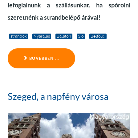
lefoglalnunk a szállásunkat, ha spórolni
szeretnénk a strandbelépő árával!
strandok
Nyaralás
Balaton
Sió
Belföldi
BŐVEBBEN ...
Szeged, a napfény városa