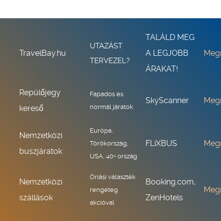
TALÁLD MEG
UTAZÁST
TravelBay.hu
A LEGJOBB
Meg
TERVEZEL?
ÁRAKAT!
Repülőjegy
Fapados és
SkyScanner
Meg
normál járatok
kereső
Európa,
Nemzetközi
FLiXBUS
Meg
Törökország,
buszjáratok
USA, 40+ ország
Óriási választék
Nemzetközi
Booking.com,
Meg
rengeteg
szállások
ZenHotels
akcióval