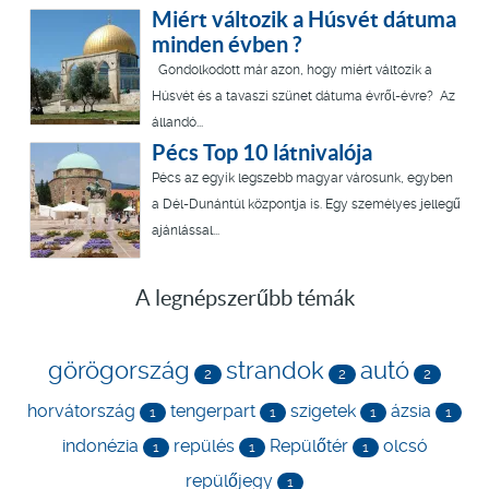
Miért változik a Húsvét dátuma
minden évben ?
Gondolkodott már azon, hogy miért változik a
Húsvét és a tavaszi szünet dátuma évről-évre? Az
állandó...
Pécs Top 10 látnivalója
Pécs az egyik legszebb magyar városunk, egyben
a Dél-Dunántúl központja is. Egy személyes jellegű
ajánlással...
A legnépszerűbb témák
görögország
strandok
autó
2
2
2
horvátország
tengerpart
szigetek
ázsia
1
1
1
1
indonézia
repülés
Repülőtér
olcsó
1
1
1
repülőjegy
1