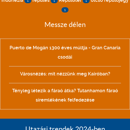
indonézia
repülés
Repülőtér
olcsó repülőjegy
1
1
1
1
Messze délen
Puerto de Mogán 1300 éves múltja - Gran Canaria
csodái
Városnézés: mit nézzünk meg Kairóban?
Tényleg létezik a fáraó átka? Tutanhamon fáraó
síremlékének felfedezése
Utazási trendek 2024-ben