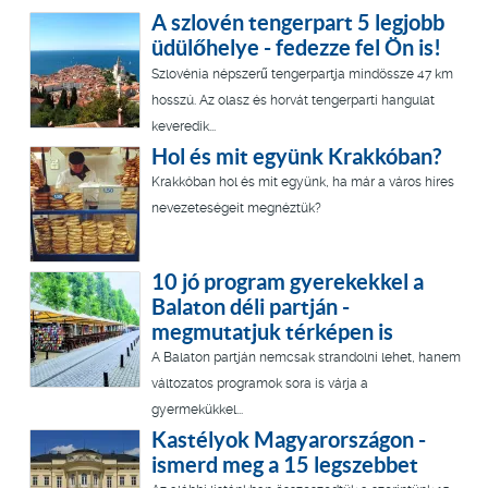
A szlovén tengerpart 5 legjobb
üdülőhelye - fedezze fel Ön is!
Szlovénia népszerű tengerpartja mindössze 47 km
hosszú. Az olasz és horvát tengerparti hangulat
keveredik...
Hol és mit együnk Krakkóban?
Krakkóban hol és mit együnk, ha már a város híres
nevezeteségeit megnéztük?
10 jó program gyerekekkel a
Balaton déli partján -
megmutatjuk térképen is
A Balaton partján nemcsak strandolni lehet, hanem
változatos programok sora is várja a
gyermekükkel...
Kastélyok Magyarországon -
ismerd meg a 15 legszebbet