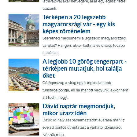
látnivalóval akár hétvégére, akár egy egész hétre
utazunk.
Térképen a 20 legszebb
magyarországi vár - egy kis
képes történelem
Szeretnéd megismerni a legszebb magyarországi
várakat? Ha igen, akkor kattints és olvasd tovább
cikkünket.
A legjobb 10 görög tengerpart -
térképen mutatjuk, hol találja
őket
Görögország a világ egyik legkedveltebb
turistacélpontja, és ha már ott vagyunk, akkor nem
árt tudni, hogy...
Dávid naptár megmondjuk,
mikor utazz idén
Dávid Mihály szabadalmaztatott eljárása már 47
éve ad pontos útmutatást a várható időjárásról.
Nézzük meg...