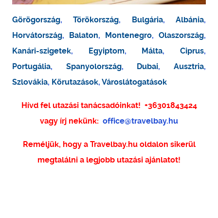
Görögország
,
Törökország
,
Bulgária
,
Albánia
,
Horvátország
,
Balaton
,
Montenegro
,
Olaszország
,
Kanári-szigetek
,
Egyiptom
,
Málta
,
Ciprus
,
Portugália
,
Spanyolország
,
Dubai
,
Ausztria
,
Szlovákia
,
Körutazások
,
Városlátogatások
Hívd fel utazási tanácsadóinkat!
+36301843424
vagy írj nekünk:
office@travelbay.hu
Reméljük, hogy a Travelbay.hu oldalon sikerül
megtalálni a legjobb utazási ajánlatot!