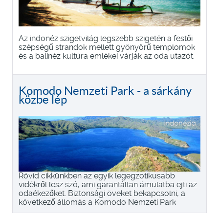
Az indonéz szigetvilág legszebb szigetén a festői
szépségű strandok mellett gyönyörű templomok
és a balinéz kultúra emlékei várják az oda utazót.
Komodo Nemzeti Park - a sárkány
közbe lép
Rövid cikkünkben az egyik legegzotikusabb
vidékről lesz szó, ami garantáltan ámulatba ejti az
odaékezőket. Biztonsági öveket bekapcsolni, a
következő állomás a Komodo Nemzeti Park