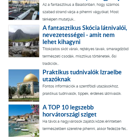
Az a fantasztikus a Balatonban, hogy számos
szabad strand várja a pihenni vágyókat. Most
térképen mutatjuk...
A fantasztikus Skócia látnivalói,
nevezetességei - amit nem
lehet kihagyni
Titokzatos skót várak, rejtélyes tavak, smaragdzöld
természeti csodák, misztikus történetek, ősi
tradíciók...
Praktikus tudnivalók Izraelbe
utazóknak
Fontos információk a szentföldi utazásokhoz,
praktikus tudnivalók, tippek, érdekes látnivalók.
A TOP 10 legszebb
horvátországi sziget
Ha távol a nagyvárosok zajától közel érintetlen
természetben szeretne pihenni, akkor fedezze fel...