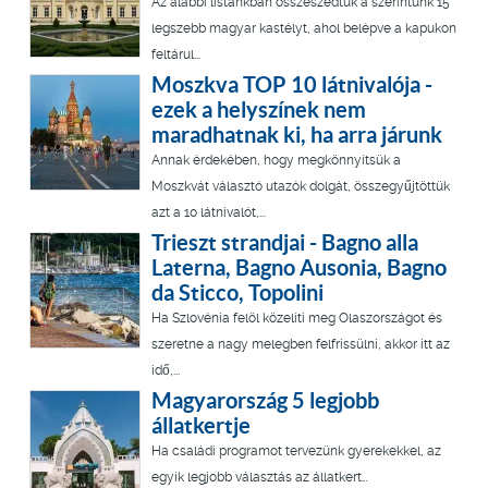
Az alábbi listánkban összeszedtük a szerintünk 15
legszebb magyar kastélyt, ahol belépve a kapukon
feltárul...
Moszkva TOP 10 látnivalója -
ezek a helyszínek nem
maradhatnak ki, ha arra járunk
Annak érdekében, hogy megkönnyítsük a
Moszkvát választó utazók dolgát, összegyűjtöttük
azt a 10 látnivalót,...
Trieszt strandjai - Bagno alla
Laterna, Bagno Ausonia, Bagno
da Sticco, Topolini
Ha Szlovénia felöl közelíti meg Olaszországot és
szeretne a nagy melegben felfrissülni, akkor itt az
idő,...
Magyarország 5 legjobb
állatkertje
Ha családi programot tervezünk gyerekekkel, az
egyik legjobb választás az állatkert…