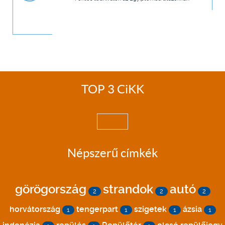
TOP 3 CiKK
Népszerű címkék
görögország
strandok
autó
2
2
2
horvátország
tengerpart
szigetek
ázsia
1
1
1
1