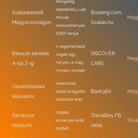
Rengeteg
szálláshely, Last
Szálláskereső
Booking.com,
Meg
Minute
Magyarországon
Szallas.hu
kedvezmények,
SZÉP kártya
A legismertebb
Bérautó keresés
DiSCOVER
cégek egy
Meg
helyen, a világ
A-tól Z-ig
CARS
minden pontján
Hasonlítsd
Utasbiztosítási
Bank360
Meg
össze a legjobb
kalkulátor
biztosítók árait
Utazási
Facebook
TravelBay FB
Tov
élmények első
oldalunk
oldal
kézből!