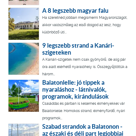
A 8 legszebb magyar falu
Ha szeretnéd jobban megismerni Magyarországot,
akkor valószínűleg az első dolgod az lesz, hogy
különböző úti...
9 legszebb strand a Kanári-
szigeteken
A Kanári-szigetek nem csak gyönyörű, de alig pár
óra alatt elérhető nyaralóhely is. Összegyűjtöttük a
három...
Balatonlelle: jó tippek a
nyaraláshoz - látnivalók,
programok, kirándulások
Családdal és párban is kellemes élményekkel vár
Balatonlelle. Homokos strand, élményfürdő, nyári
programok...
Szabad strandok a Balatonon -
az északi és déli part legjobbjai