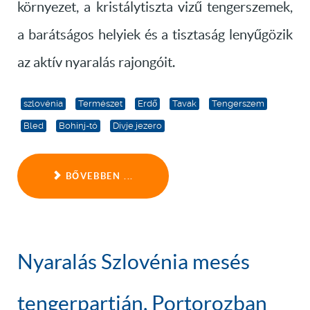
környezet, a kristálytiszta vizű tengerszemek,
a barátságos helyiek és a tisztaság lenyűgözik
az aktív nyaralás rajongóit.
szlovénia
Természet
Erdő
Tavak
Tengerszem
Bled
Bohinj-tó
Divje jezero
BŐVEBBEN ...
Nyaralás Szlovénia mesés
tengerpartján, Portorozban