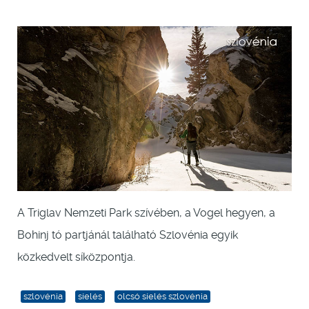
A Triglav Nemzeti Park szívében, a Vogel hegyen, a
Bohinj tó partjánál található Szlovénia egyik
közkedvelt síközpontja.
szlovénia
síelés
olcsó síelés szlovénia