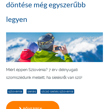
döntése még egyszerűbb
legyen
Miért éppen Szlovénia? 7 érv délnyugati
szomszédunk mellett, ha síelésről van szó!
szlovénia
síelés
olcsó síelés szlovénia
BŐVEBBEN ...