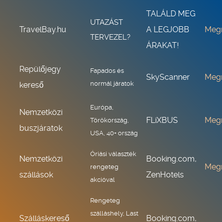
TALÁLD MEG
UTAZÁST
TravelBay.hu
A LEGJOBB
Meg
TERVEZEL?
ÁRAKAT!
Repülőjegy
Fapados és
SkyScanner
Meg
normál járatok
kereső
Európa,
Nemzetközi
FLiXBUS
Meg
Törökország,
buszjáratok
USA, 40+ ország
Óriási választék
Nemzetközi
Booking.com,
Meg
rengeteg
szállások
ZenHotels
akcióval
Rengeteg
szálláshely, Last
Szálláskereső
Booking.com,