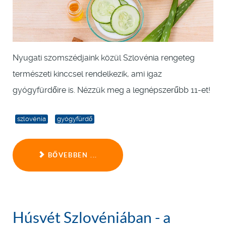
Nyugati szomszédjaink közül Szlovénia rengeteg
természeti kinccsel rendelkezik, ami igaz
gyógyfürdőire is. Nézzük meg a legnépszerűbb 11-et!
szlovénia
gyógyfürdő
BŐVEBBEN ...
Húsvét Szlovéniában - a