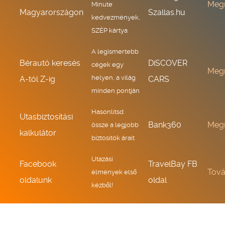
Meg
Minute
Magyarországon
Szallas.hu
kedvezmények,
SZÉP kártya
A legismertebb
Bérautó keresés
DiSCOVER
cégek egy
Meg
helyen, a világ
A-tól Z-ig
CARS
minden pontján
Hasonlítsd
Utasbiztosítási
Bank360
Meg
össze a legjobb
kalkulátor
biztosítók árait
Utazási
Facebook
TravelBay FB
Tov
élmények első
oldalunk
oldal
kézből!