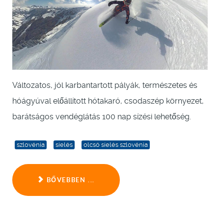
Változatos, jól karbantartott pályák, természetes és
hóágyúval előállított hótakaró, csodaszép környezet,
barátságos vendéglátás 100 nap sízési lehetőség.
szlovénia
síelés
olcsó síelés szlovénia
BŐVEBBEN ...