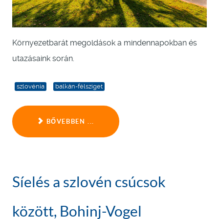
Környezetbarát megoldások a mindennapokban és
utazásaink során.
szlovénia
balkán-félsziget
BŐVEBBEN ...
Síelés a szlovén csúcsok
között, Bohinj-Vogel