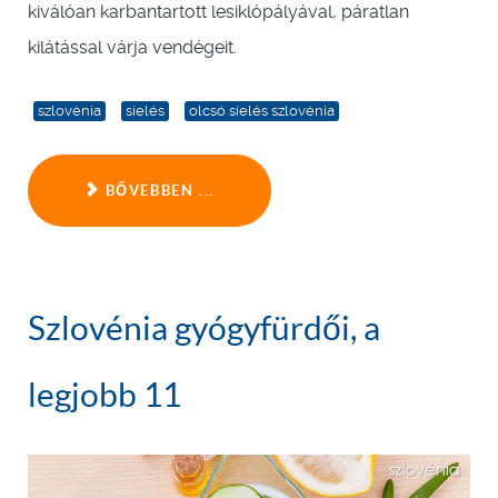
kiválóan karbantartott lesiklópályával, páratlan
kilátással várja vendégeit.
szlovénia
síelés
olcsó síelés szlovénia
BŐVEBBEN ...
Szlovénia gyógyfürdői, a
legjobb 11