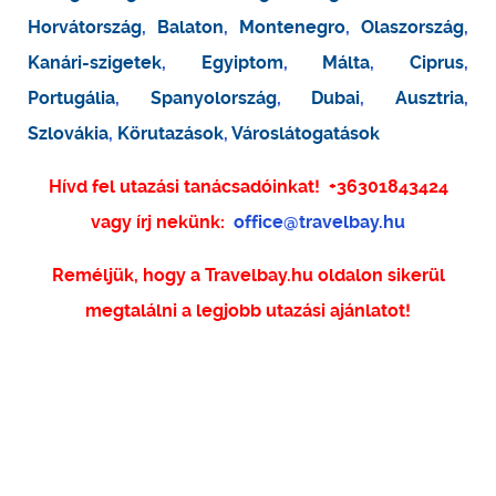
Horvátország
,
Balaton
,
Montenegro
,
Olaszország
,
Kanári-szigetek
,
Egyiptom
,
Málta
,
Ciprus
,
Portugália
,
Spanyolország
,
Dubai
,
Ausztria
,
Szlovákia
,
Körutazások
,
Városlátogatások
Hívd fel utazási tanácsadóinkat!
+36301843424
vagy írj nekünk:
office@travelbay.hu
Reméljük, hogy a Travelbay.hu oldalon sikerül
megtalálni a legjobb utazási ajánlatot!