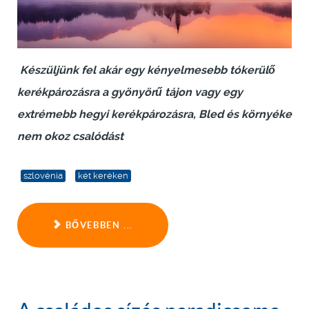
Készüljünk fel akár egy kényelmesebb tókerülő
kerékpározásra a gyönyörű tájon vagy egy
extrémebb hegyi kerékpározásra, Bled és környéke
nem okoz csalódást
szlovénia
két keréken
BŐVEBBEN ...