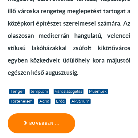
illő városka rengeteg meglepetést tartogat a
középkori építészet szerelmesei számára. Az
olaszosan mediterrán hangulatú, velencei
stílusú lakóházakkal zsúfolt kikötőváros
egyben közkedvelt üdülőhely kora májustól
egészen késő augusztusig.
Tenger
templom
Városlátogatás
Műemlék
Történelem
Adria
Erőd
Akvárium
BŐVEBBEN ...