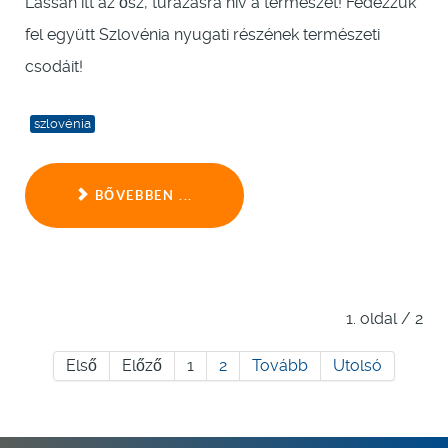
Lassan itt az ősz, túrázásra hív a természet! Fedezzük
fel együtt Szlovénia nyugati részének természeti
csodáit!
szlovénia
BŐVEBBEN ...
1. oldal / 2
Első
Előző
1
2
Tovább
Utolsó