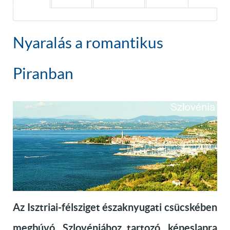
Nyaralás a romantikus
Piranban
Az Isztriai-félsziget északnyugati csücskében
megbúvó, Szlovéniához tartozó, képeslapra