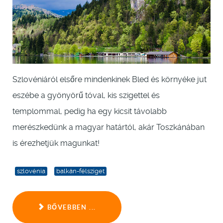
Szlovéniáról elsőre mindenkinek Bled és környéke jut
eszébe a gyönyörű tóval, kis szigettel és
templommal, pedig ha egy kicsit távolabb
merészkedünk a magyar határtól, akár Toszkánában
is érezhetjük magunkat!
szlovénia
balkán-félsziget
BŐVEBBEN ...