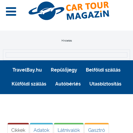
Hirdetés
TravelBay.hu
Repülőjegy
Belföldi szállás
Külföldi szállás
Autóbérlés
Utasbiztosítás
Cikkek
Adatok
Látnivalók
Gasztró