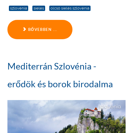
szlovénia
síelés
olcsó síelés szlovénia
BŐVEBBEN ...
Mediterrán Szlovénia -
erődök és borok birodalma