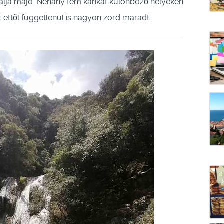
álja majd. Néhány fém karikát különböző helyeken
t ettől függetlenül is nagyon zord maradt.