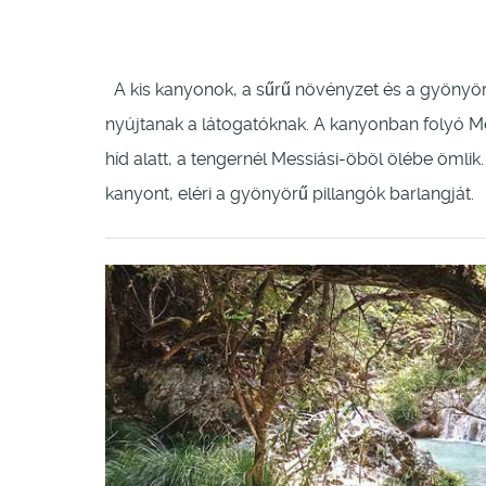
A kis kanyonok, a sűrű növényzet és a gyönyörű
nyújtanak a látogatóknak. A kanyonban folyó M
híd alatt, a tengernél Messiási-öböl ölébe ömlik.
kanyont, eléri a gyönyörű pillangók barlangját.