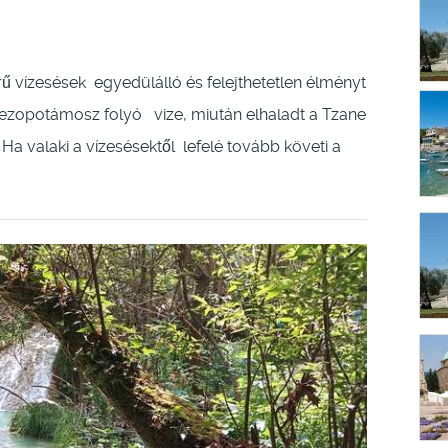
 vízesések egyedülálló és felejthetetlen élményt
ezopotámosz folyó vize, miután elhaladt a Tzane
 Ha valaki a vízesésektől lefelé tovább követi a