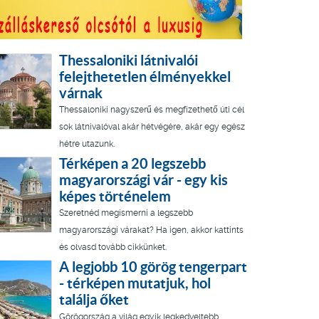
Thessaloniki látnivalói
felejthetetlen élményekkel
várnak
Thessaloniki nagyszerű és megfizethető úti cél
sok látnivalóval akár hétvégére, akár egy egész
hétre utazunk.
Térképen a 20 legszebb
magyarországi vár - egy kis
képes történelem
Szeretnéd megismerni a legszebb
magyarországi várakat? Ha igen, akkor kattints
és olvasd tovább cikkünket.
A legjobb 10 görög tengerpart
- térképen mutatjuk, hol
találja őket
Görögország a világ egyik legkedveltebb