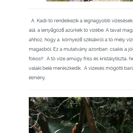
A Kadi-tó rendelkezik a legnagyobb vízesések
alá. a lenyűgöző azúrkék tó vizébe. A tavat mag
ahhoz, hogy a környező sziklákról a tó mély vi
magasból. Ez a mutatvány azonban csakis a jól
fokos!! . A tó vize amúgy friss és kristálytiszta, 
valaki belé merészkedik. A vizesés mögötti barl
élmény.