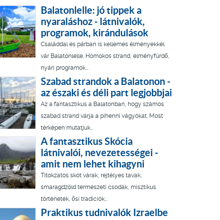
Balatonlelle: jó tippek a
nyaraláshoz - látnivalók,
programok, kirándulások
Családdal és párban is kellemes élményekkel
vár Balatonlelle. Homokos strand, élményfürdő,
nyári programok...
Szabad strandok a Balatonon -
az északi és déli part legjobbjai
Az a fantasztikus a Balatonban, hogy számos
szabad strand várja a pihenni vágyókat. Most
térképen mutatjuk...
A fantasztikus Skócia
látnivalói, nevezetességei -
amit nem lehet kihagyni
Titokzatos skót várak, rejtélyes tavak,
smaragdzöld természeti csodák, misztikus
történetek, ősi tradíciók...
Praktikus tudnivalók Izraelbe