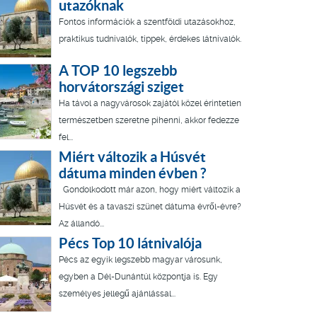
utazóknak
Fontos információk a szentföldi utazásokhoz,
praktikus tudnivalók, tippek, érdekes látnivalók.
A TOP 10 legszebb
horvátországi sziget
Ha távol a nagyvárosok zajától közel érintetlen
természetben szeretne pihenni, akkor fedezze
fel...
Miért változik a Húsvét
dátuma minden évben ?
Gondolkodott már azon, hogy miért változik a
Húsvét és a tavaszi szünet dátuma évről-évre?
Az állandó...
Pécs Top 10 látnivalója
Pécs az egyik legszebb magyar városunk,
egyben a Dél-Dunántúl központja is. Egy
személyes jellegű ajánlással...