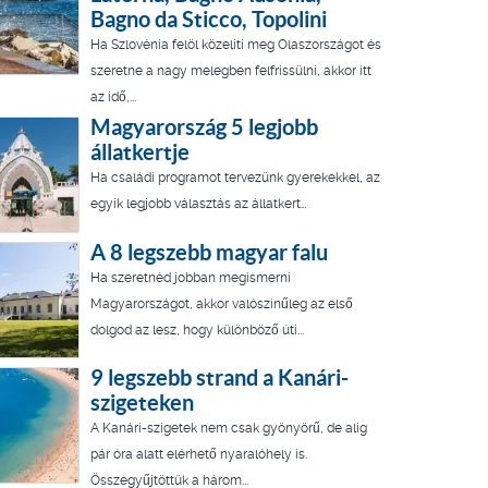
Bagno da Sticco, Topolini
Ha Szlovénia felöl közelíti meg Olaszországot és
szeretne a nagy melegben felfrissülni, akkor itt
az idő,...
Magyarország 5 legjobb
állatkertje
Ha családi programot tervezünk gyerekekkel, az
egyik legjobb választás az állatkert…
A 8 legszebb magyar falu
Ha szeretnéd jobban megismerni
Magyarországot, akkor valószínűleg az első
dolgod az lesz, hogy különböző úti...
9 legszebb strand a Kanári-
szigeteken
A Kanári-szigetek nem csak gyönyörű, de alig
pár óra alatt elérhető nyaralóhely is.
Összegyűjtöttük a három...