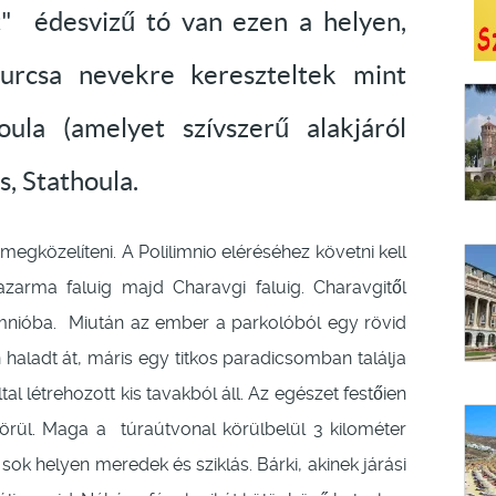
tt" édesvizű tó van ezen a helyen,
urcsa nevekre kereszteltek mint
ula (amelyet szívszerű alakjáról
s, Stathoula.
egközelíteni. A Polilimnio eléréséhez követni kell
zarma faluig majd Charavgi faluig. Charavgitől
imnióba. Miután az ember a parkolóból egy rövid
haladt át, máris egy titkos paradicsomban találja
al létrehozott kis tavakból áll. Az egészet festőien
 körül. Maga a túraútvonal körülbelül 3 kilométer
ok helyen meredek és sziklás. Bárki, akinek járási