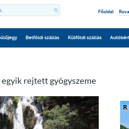
Főoldal
Rova
ülőjegy
Belföldi szállás
Külföldi szállás
Autóbér
 egyik rejtett gyögyszeme