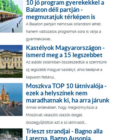
10 jó program gyerekekkel a
Balaton déli partján -
megmutatjuk térképen is
A Balaton partján nemcsak strandolni lehet,
hanem változatos programok sora is várja a
gyermekükkel...
Kastélyok Magyarországon -
ismerd meg a 15 legszebbet
Az alábbi listánkban összeszedtük a szerintünk
15 legszebb magyar kastélyt, ahol belépve a
kapukon feltárul...
Moszkva TOP 10 látnivalója -
ezek a helyszínek nem
maradhatnak ki, ha arra járunk
Annak érdekében, hogy megkönnyítsük a
Moszkvát választó utazók dolgát,
összegyűjtöttük azt a 10 látnivalót,...
Trieszt strandjai - Bagno alla
Laterna, Bagno Ausonia,