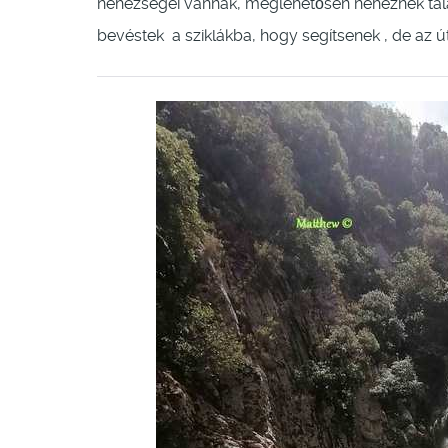
nehézségei vannak, meglehetősen nehéznek tal
bevéstek a sziklákba, hogy segítsenek , de az ú