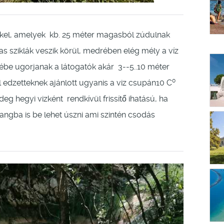
kel, amelyek kb. 25 méter magasból zúdulnak
as sziklák veszik körül, medrében elég mély a víz
zébe ugorjanak a látogatók akár 3--5..10 méter
0
 edzetteknek ajánlott ugyanis a viz csupán10 C
hideg hegyi vizként rendkívül frissítő ihatású, ha
angba is be lehet úszni ami szintén csodás