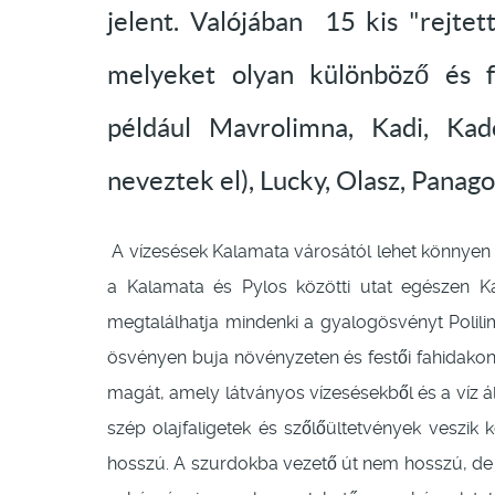
jelent. Valójában 15 kis "rejte
melyeket olyan különböző és f
például Mavrolimna, Kadi, Kado
neveztek el), Lucky, Olasz, Panago
A vízesések Kalamata városától lehet könnyen m
a Kalamata és Pylos közötti utat egészen Ka
megtalálhatja mindenki a gyalogösvényt Polil
ösvényen buja növényzeten és festői fahidakon 
magát, amely látványos vízesésekből és a víz ált
szép olajfaligetek és szőlőültetvények veszik
hosszú. A szurdokba vezető út nem hosszú, de s