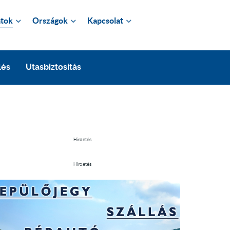
tok
Országok
Kapcsolat
lés
Utasbiztosítás
Hirdetés
Hirdetés