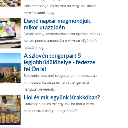
turistacélpontja, és ha már ott vagyunk, akkor
nem árt tudni, hogy...
Dávid naptár megmondjuk,
mikor utazz idén
Dávid Mihály szabadalmaztatott eljárása már 47
éve ad pontos útmutatást a várható időjárásról.
Nézzük meg...
A szlovén tengerpart 5
legjobb üdülőhelye - fedezze
fel Ön is!
Szlovénia népszerű tengerpartja mindössze 47
km hosszú. Az olasz és horvát tengerparti
hangulat keveredik...
Hol és mit együnk Krakkóban?
Krakkóban hol és mit együnk, ha már a város
híres nevezeteségeit megnéztük?