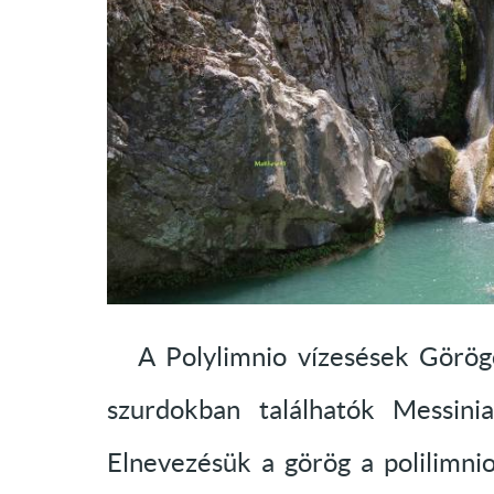
A Polylimnio vízesések Görögo
szurdokban találhatók Messini
Elnevezésük a görög a polilimnio