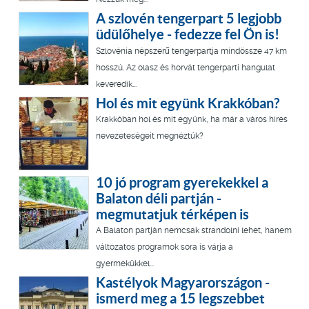
A szlovén tengerpart 5 legjobb
üdülőhelye - fedezze fel Ön is!
Szlovénia népszerű tengerpartja mindössze 47 km
hosszú. Az olasz és horvát tengerparti hangulat
keveredik...
Hol és mit együnk Krakkóban?
Krakkóban hol és mit együnk, ha már a város híres
nevezeteségeit megnéztük?
10 jó program gyerekekkel a
Balaton déli partján -
megmutatjuk térképen is
A Balaton partján nemcsak strandolni lehet, hanem
változatos programok sora is várja a
gyermekükkel...
Kastélyok Magyarországon -
ismerd meg a 15 legszebbet