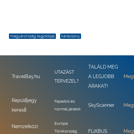
magyarország legjobbjai
karácsony
TALÁLD MEG
UTAZÁST
TravelBay.hu
A LEGJOBB
Meg
TERVEZEL?
ÁRAKAT!
Repülőjegy
Fapados és
SkyScanner
Meg
normál járatok
kereső
Európa,
Nemzetközi
FLiXBUS
Meg
Törökország,