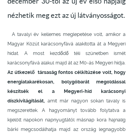
december 30-tól az új év első napjáig
nézhetik meg ezt az új látványosságot.
A tavalyi év kellemes meglepetése volt, amikor a
Magyar Közút karácsonyfává alakította át a Megyeri
hidat. A most kezdődő
téli szünetben ismét
karácsonyfává alakul majd át az M0-ás Megyeri hídja.
Az útkezelő társaság fontos célkitúzése volt, hogy
energiatakarékosan, bolygóbarát megoldással
készítsék el a Megyeri-híd karácsonyi
díszkivilágítását,
amit már nagyon sokan tavaly is
megszerettek. A hagyományt tovább folytatva a
kijelölt napokon napnyugtától másnap kora hajnalig
bárki megcsodálhatja majd az ország legnagyobb