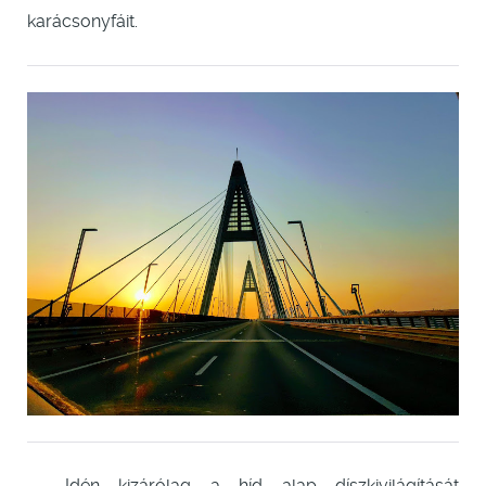
karácsonyfáit.
Idén kizárólag a híd alap díszkivilágítását