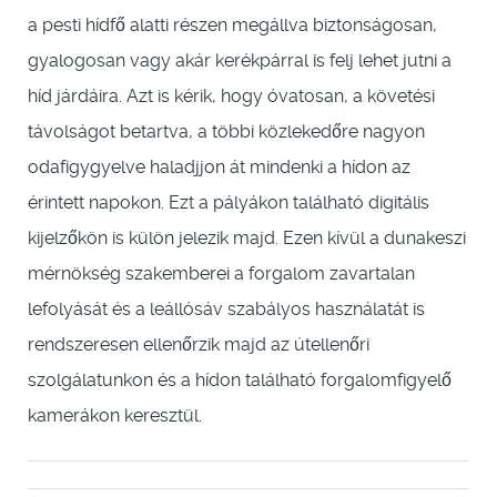
a pesti hídfő alatti részen megállva biztonságosan,
gyalogosan vagy akár kerékpárral is felj lehet jutni a
híd járdáira. Azt is kérik, hogy óvatosan, a követési
távolságot betartva, a többi közlekedőre nagyon
odafigygyelve haladjjon át mindenki a hídon az
érintett napokon. Ezt a pályákon található digitális
kijelzőkön is külön jelezik majd. Ezen kívül a dunakeszi
mérnökség szakemberei a forgalom zavartalan
lefolyását és a leállósáv szabályos használatát is
rendszeresen ellenőrzik majd az útellenőri
szolgálatunkon és a hídon található forgalomfigyelő
kamerákon keresztül.