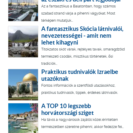
Az a fantasztikus a Balatonban, hogy számos
szabad strand várja a pihenni vágyókat. Most
térképen mutatjuk...
A fantasztikus Skócia látnivalói,
nevezetességei - amit nem
lehet kihagyni
Titokzatos skót várak, rejtélyes tavak, smaragdzöld
természeti csodák, misztikus történetek, ősi
tradíciók...
Praktikus tudnivalók Izraelbe
utazóknak
Fontos információk a szentföldi utazásokhoz,
praktikus tudnivalók, tippek, érdekes látnivalók.
A TOP 10 legszebb
horvátországi sziget
Ha távol a nagyvárosok zajától közel érintetlen
természetben szeretne pihenni, akkor fedezze fel...