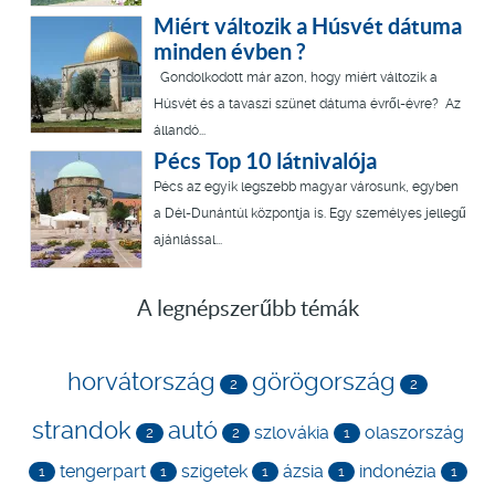
Miért változik a Húsvét dátuma
minden évben ?
Gondolkodott már azon, hogy miért változik a
Húsvét és a tavaszi szünet dátuma évről-évre? Az
állandó...
Pécs Top 10 látnivalója
Pécs az egyik legszebb magyar városunk, egyben
a Dél-Dunántúl központja is. Egy személyes jellegű
ajánlással...
A legnépszerűbb témák
horvátország
görögország
2
2
strandok
autó
szlovákia
olaszország
2
2
1
tengerpart
szigetek
ázsia
indonézia
1
1
1
1
1