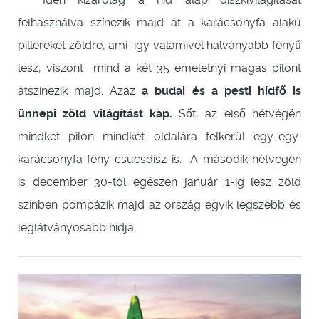
felhasználva színezik majd át a karácsonyfa alakú
pilléreket zöldre, ami így valamivel halványabb fényű
lesz, viszont mind a két 35 emeletnyi magas pilont
átszínezik majd. Azaz
a budai és a pesti hídfő is
ünnepi zöld világítást kap.
Sőt, az első hétvégén
mindkét pilon mindkét oldalára felkerül egy-egy
karácsonyfa fény-csúcsdísz is. A második hétvégén
is december 30-tól egészen január 1-ig lesz zöld
színben pompázik majd az ország egyik legszebb és
leglátványosabb hídja.