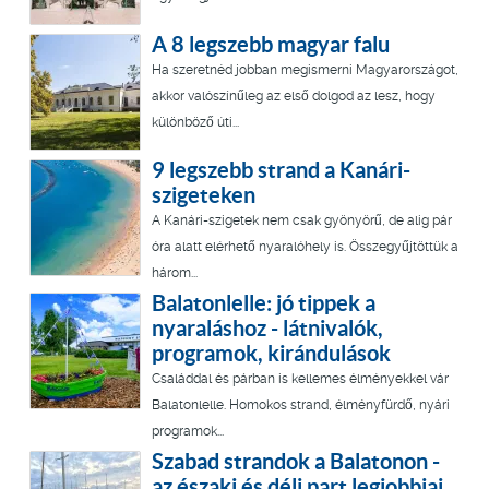
A 8 legszebb magyar falu
Ha szeretnéd jobban megismerni Magyarországot,
akkor valószínűleg az első dolgod az lesz, hogy
különböző úti...
9 legszebb strand a Kanári-
szigeteken
A Kanári-szigetek nem csak gyönyörű, de alig pár
óra alatt elérhető nyaralóhely is. Összegyűjtöttük a
három...
Balatonlelle: jó tippek a
nyaraláshoz - látnivalók,
programok, kirándulások
Családdal és párban is kellemes élményekkel vár
Balatonlelle. Homokos strand, élményfürdő, nyári
programok...
Szabad strandok a Balatonon -
az északi és déli part legjobbjai