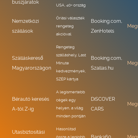
buszjáratok
USA, 40+ ország
Óriási választék
Nemzetközi
Booking.com,
Meg
rengeteg
szállások
ZenHotels
akcióval
Rengeteg
szálláshely, Last
Szálláskereső
Booking.com,
Meg
Minute
Magyarországon
Szallas.hu
kedvezmények,
SZÉP kártya
A legismertebb
Bérautó keresés
DiSCOVER
cégek egy
Meg
helyen, a világ
A-tól Z-ig
CARS
minden pontján
Hasonlítsd
Utasbiztosítási
Bank360
Meg
össze a legjobb