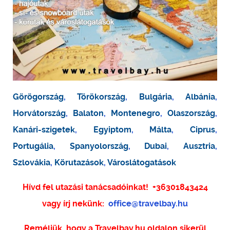
Görögország
,
Törökország
,
Bulgária
,
Albánia
,
Horvátország
,
Balaton
,
Montenegro
,
Olaszország
,
Kanári-szigetek
,
Egyiptom
,
Málta
,
Ciprus
,
Portugália
,
Spanyolország
,
Dubai
,
Ausztria
,
Szlovákia
,
Körutazások
,
Városlátogatások
Hívd fel utazási tanácsadóinkat!
+36301843424
vagy írj nekünk:
office@travelbay.hu
Reméljük, hogy a Travelbay.hu oldalon sikerül