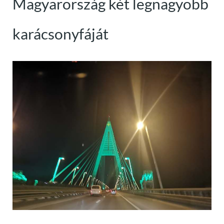
Magyarország két legnagyobb
karácsonyfáját