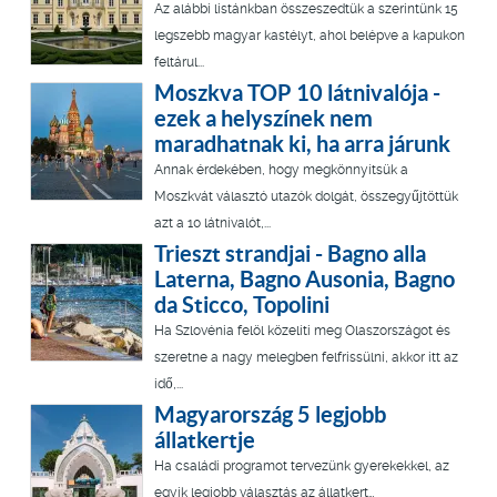
Az alábbi listánkban összeszedtük a szerintünk 15
legszebb magyar kastélyt, ahol belépve a kapukon
feltárul...
Moszkva TOP 10 látnivalója -
ezek a helyszínek nem
maradhatnak ki, ha arra járunk
Annak érdekében, hogy megkönnyítsük a
Moszkvát választó utazók dolgát, összegyűjtöttük
azt a 10 látnivalót,...
Trieszt strandjai - Bagno alla
Laterna, Bagno Ausonia, Bagno
da Sticco, Topolini
Ha Szlovénia felöl közelíti meg Olaszországot és
szeretne a nagy melegben felfrissülni, akkor itt az
idő,...
Magyarország 5 legjobb
állatkertje
Ha családi programot tervezünk gyerekekkel, az
egyik legjobb választás az állatkert…