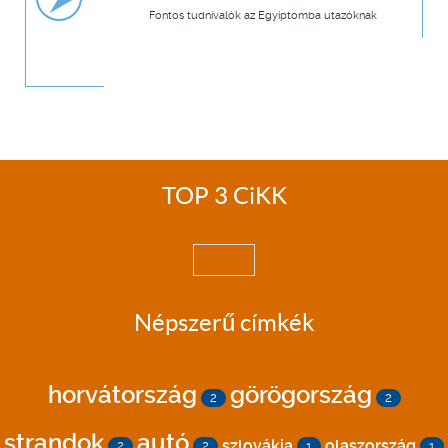
Fontos tudnivalók az Egyiptomba utazóknak
TOP 3 CiKK
Népszerű címkék
horvátország
görögország
2
2
strandok
autó
szlovákia
olaszország
2
2
1
1