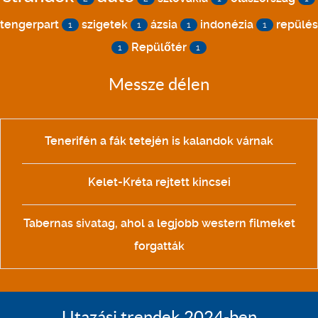
tengerpart
szigetek
ázsia
indonézia
repülés
1
1
1
1
Repülőtér
1
1
Messze délen
Tenerifén a fák tetején is kalandok várnak
Kelet-Kréta rejtett kincsei
Tabernas sivatag, ahol a legjobb western filmeket
forgatták
Utazási trendek 2024-ben