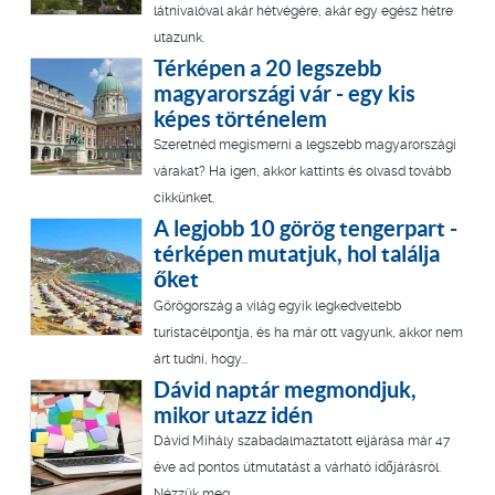
látnivalóval akár hétvégére, akár egy egész hétre
utazunk.
Térképen a 20 legszebb
magyarországi vár - egy kis
képes történelem
Szeretnéd megismerni a legszebb magyarországi
várakat? Ha igen, akkor kattints és olvasd tovább
cikkünket.
A legjobb 10 görög tengerpart -
térképen mutatjuk, hol találja
őket
Görögország a világ egyik legkedveltebb
turistacélpontja, és ha már ott vagyunk, akkor nem
árt tudni, hogy...
Dávid naptár megmondjuk,
mikor utazz idén
Dávid Mihály szabadalmaztatott eljárása már 47
éve ad pontos útmutatást a várható időjárásról.
Nézzük meg...