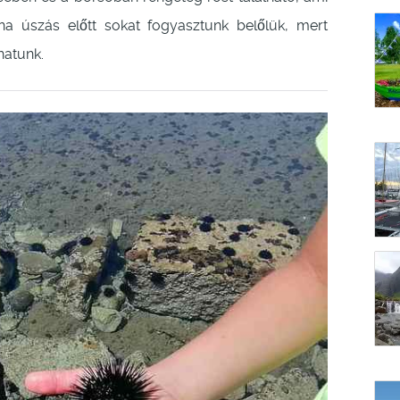
a úszás előtt sokat fogyasztunk belőlük, mert
hatunk.