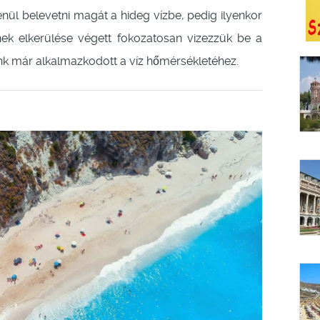
nül belevetni magát a hideg vízbe, pedig ilyenkor
nek elkerülése végett fokozatosan vizezzük be a
ünk már alkalmazkodott a víz hőmérsékletéhez.