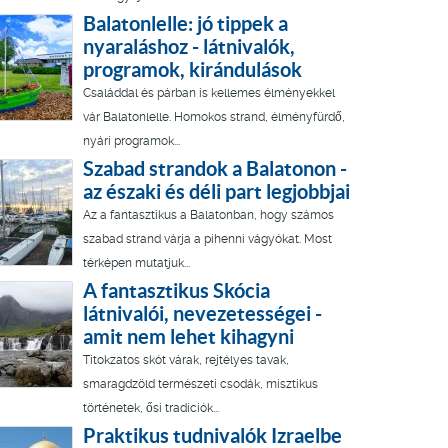
Balatonlelle: jó tippek a
nyaraláshoz - látnivalók,
programok, kirándulások
Családdal és párban is kellemes élményekkel
vár Balatonlelle. Homokos strand, élményfürdő,
nyári programok...
Szabad strandok a Balatonon -
az északi és déli part legjobbjai
Az a fantasztikus a Balatonban, hogy számos
szabad strand várja a pihenni vágyókat. Most
térképen mutatjuk...
A fantasztikus Skócia
látnivalói, nevezetességei -
amit nem lehet kihagyni
Titokzatos skót várak, rejtélyes tavak,
smaragdzöld természeti csodák, misztikus
történetek, ősi tradíciók...
Praktikus tudnivalók Izraelbe