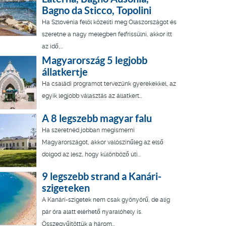
Bagno da Sticco, Topolini
Ha Szlovénia felöl közelíti meg Olaszországot és
szeretne a nagy melegben felfrissülni, akkor itt
az idő,...
Magyarország 5 legjobb
állatkertje
Ha családi programot tervezünk gyerekekkel, az
egyik legjobb választás az állatkert…
A 8 legszebb magyar falu
Ha szeretnéd jobban megismerni
Magyarországot, akkor valószínűleg az első
dolgod az lesz, hogy különböző úti...
9 legszebb strand a Kanári-
szigeteken
A Kanári-szigetek nem csak gyönyörű, de alig
pár óra alatt elérhető nyaralóhely is.
Összegyűjtöttük a három...