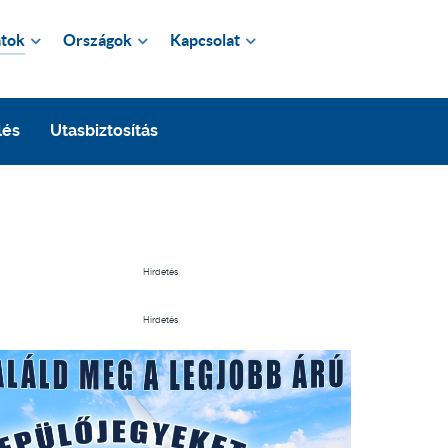
tok
Országok
Kapcsolat
lés
Utasbiztosítás
Hirdetés
Hirdetés