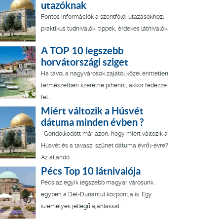
utazóknak
Fontos információk a szentföldi utazásokhoz,
praktikus tudnivalók, tippek, érdekes látnivalók.
A TOP 10 legszebb
horvátországi sziget
Ha távol a nagyvárosok zajától közel érintetlen
természetben szeretne pihenni, akkor fedezze
fel...
Miért változik a Húsvét
dátuma minden évben ?
Gondolkodott már azon, hogy miért változik a
Húsvét és a tavaszi szünet dátuma évről-évre?
Az állandó...
Pécs Top 10 látnivalója
Pécs az egyik legszebb magyar városunk,
egyben a Dél-Dunántúl központja is. Egy
személyes jellegű ajánlással...