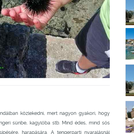
álban közlekedni, mert nagyon gyakori, hogy
engeri sünbe, kagylóba stb. Mind édes, mind sós
pésére, harapására. A tengerparti nyaralásnál