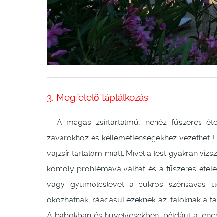
3. Megfelelő táplálkozás
A magas zsírtartalmú, nehéz fúszeres étele
zavarokhoz és kellemetlenségekhez vezethet 
vajzsír tartalom miatt. Mivel a test gyakran víz
komoly problémává válhat és a fűszeres étele
vagy gyümölcslevet a cukros szénsavas üdí
okozhatnak, ráadásul ezeknek az italoknak a t
A babokban és hüvelyesekben, például a lencs