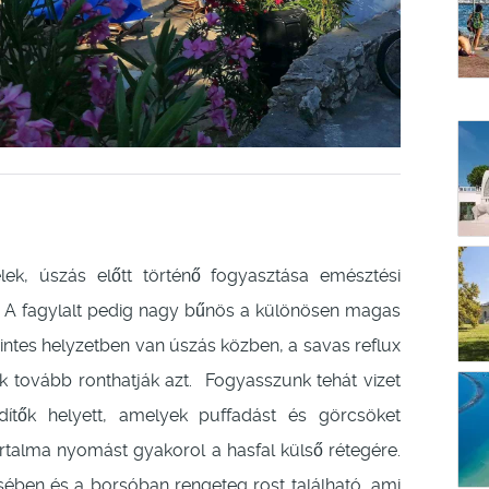
k, úszás előtt történő fogyasztása emésztési
! A fagylalt pedig nagy bűnös a különösen magas
szintes helyzetben van úszás közben, a savas reflux
k tovább ronthatják azt. Fogyasszunk tehát vizet
tők helyett, amelyek puffadást és görcsöket
artalma nyomást gyakorol a hasfal külső rétegére.
ében és a borsóban rengeteg rost található, ami