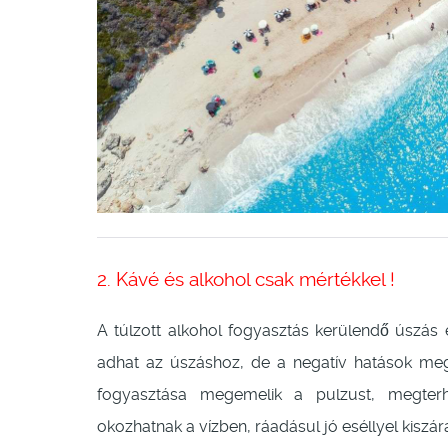
2. Kávé és alkohol csak mértékkel !
A túlzott alkohol fogyasztás kerülendő úszás 
adhat az úszáshoz, de a negatív hatások meg
fogyasztása megemelik a pulzust, megterh
okozhatnak a vízben, ráadásul jó eséllyel kiszá