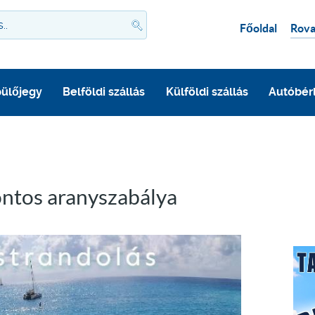
Főoldal
Rova
ülőjegy
Belföldi szállás
Külföldi szállás
Autóbér
ontos aranyszabálya