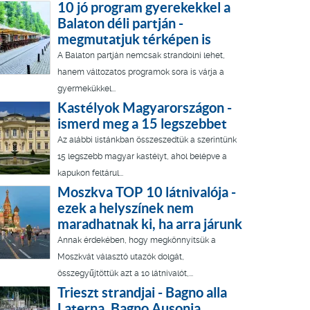
10 jó program gyerekekkel a
Balaton déli partján -
megmutatjuk térképen is
A Balaton partján nemcsak strandolni lehet,
hanem változatos programok sora is várja a
gyermekükkel...
Kastélyok Magyarországon -
ismerd meg a 15 legszebbet
Az alábbi listánkban összeszedtük a szerintünk
15 legszebb magyar kastélyt, ahol belépve a
kapukon feltárul...
Moszkva TOP 10 látnivalója -
ezek a helyszínek nem
maradhatnak ki, ha arra járunk
Annak érdekében, hogy megkönnyítsük a
Moszkvát választó utazók dolgát,
összegyűjtöttük azt a 10 látnivalót,...
Trieszt strandjai - Bagno alla
Laterna, Bagno Ausonia,