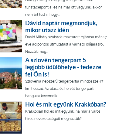
Görögország a világ egyik legkedveltebb
turistacélpontja, és ha már ott vagyunk, akkor
nem árt tudni, hogy...
Dávid naptár megmondjuk,
mikor utazz idén
Dávid Mihály szabadalmaztatott eljárása már 47
éve ad pontos útmutatást a várható időjárásról.
Nézzük meg...
A szlovén tengerpart 5
legjobb üdülőhelye - fedezze
fel Ön is!
Szlovénia népszerű tengerpartja mindössze 47
km hosszú. Az olasz és horvát tengerparti
hangulat keveredik...
Hol és mit együnk Krakkóban?
Krakkóban hol és mit együnk, ha már a város
híres nevezeteségeit megnéztük?