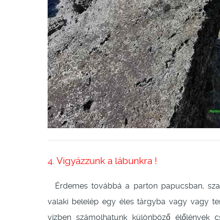
4. Vigyázzunk a lábunkra !
Érdemes továbbá a parton papucsban, szand
valaki belelép egy éles tárgyba vagy vagy t
vízben számolhatunk különböző élőlények csí