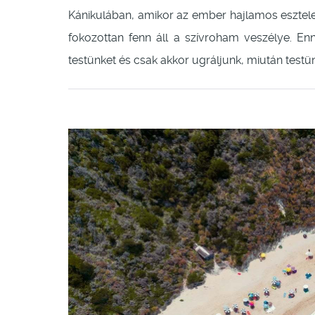
Kánikulában, amikor az ember hajlamos esztele
fokozottan fenn áll a szívroham veszélye. En
testünket és csak akkor ugráljunk, miután test