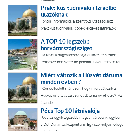
Praktikus tudnivalók Izraelbe
utazóknak
Fontos információk a szentföldi utazásokhoz,
praktikus tudnivalók, tippek, érdekes látnivalók.
A TOP 10 legszebb
horvátországi sziget
Ha távol a nagyvárosok zajától közel érintetlen
természetben szeretne pihenni, akkor fedezze fel...
Miért változik a Húsvét dátuma
minden évben ?
Gondolkodott már azon, hogy miért változik a
Húsvét és a tavaszi szünet dátuma évről-évre? Az
állandó...
Pécs Top 10 látnivalója
Pécs az egyik legszebb magyar városunk, egyben
a Dél-Dunántúl központja is. Egy személyes jellegű