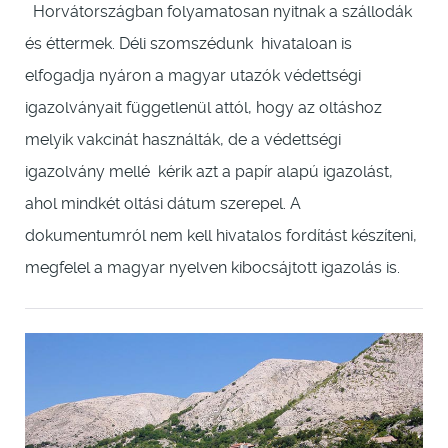
Horvátországban folyamatosan nyitnak a szállodák
és éttermek. Déli szomszédunk hivataloan is
elfogadja nyáron a magyar utazók védettségi
igazolványait függetlenül attól, hogy az oltáshoz
melyik vakcinát használták, de a védettségi
igazolvány mellé kérik azt a papír alapú igazolást,
ahol mindkét oltási dátum szerepel. A
dokumentumról nem kell hivatalos fordítást készíteni,
megfelel a magyar nyelven kibocsájtott igazolás is.