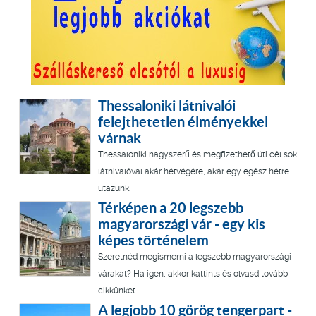
Thessaloniki látnivalói
felejthetetlen élményekkel
várnak
Thessaloniki nagyszerű és megfizethető úti cél sok
látnivalóval akár hétvégére, akár egy egész hétre
utazunk.
Térképen a 20 legszebb
magyarországi vár - egy kis
képes történelem
Szeretnéd megismerni a legszebb magyarországi
várakat? Ha igen, akkor kattints és olvasd tovább
cikkünket.
A legjobb 10 görög tengerpart -