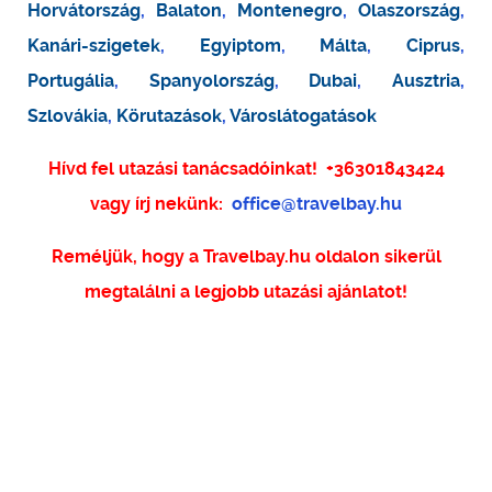
Horvátország
,
Balaton
,
Montenegro
,
Olaszország
,
Kanári-szigetek
,
Egyiptom
,
Málta
,
Ciprus
,
Portugália
,
Spanyolország
,
Dubai
,
Ausztria
,
Szlovákia
,
Körutazások
,
Városlátogatások
Hívd fel utazási tanácsadóinkat!
+36301843424
vagy írj nekünk:
office@travelbay.hu
Reméljük, hogy a Travelbay.hu oldalon sikerül
megtalálni a legjobb utazási ajánlatot!