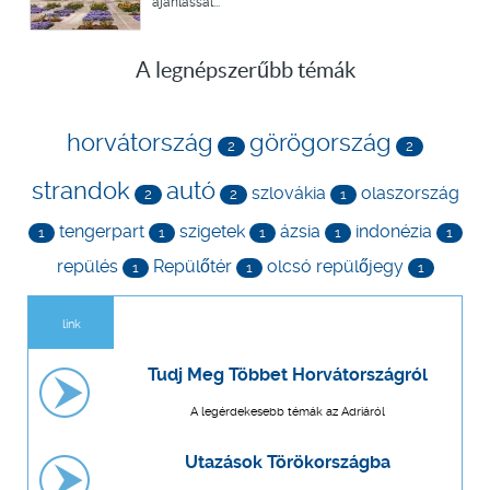
ajánlással...
A legnépszerűbb témák
horvátország
görögország
2
2
strandok
autó
szlovákia
olaszország
2
2
1
tengerpart
szigetek
ázsia
indonézia
1
1
1
1
1
repülés
Repülőtér
olcsó repülőjegy
1
1
1
link
Tudj Meg Többet Horvátországról
A legérdekesebb témák az Adriáról
Utazások Törökországba