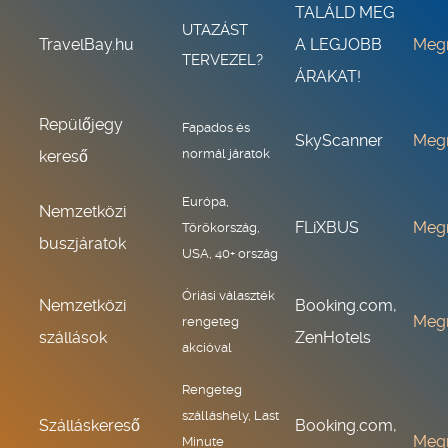
TALÁLD MEG
UTAZÁST
TravelBay.hu
A LEGJOBB
Meg
TERVEZEL?
ÁRAKAT!
Repülőjegy
Fapados és
SkyScanner
Meg
normál járatok
kereső
Európa,
Nemzetközi
FLiXBUS
Meg
Törökország,
buszjáratok
USA, 40+ ország
Óriási választék
Nemzetközi
Booking.com,
Meg
rengeteg
szállások
ZenHotels
akcióval
Rengeteg
szálláshely, Last
Szálláskereső
Booking.com,
Meg
Minute