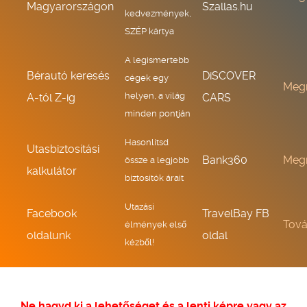
Magyarországon
Szallas.hu
kedvezmények,
SZÉP kártya
A legismertebb
Bérautó keresés
DiSCOVER
cégek egy
Meg
helyen, a világ
A-tól Z-ig
CARS
minden pontján
Hasonlítsd
Utasbiztosítási
Bank360
Meg
össze a legjobb
kalkulátor
biztosítók árait
Utazási
Facebook
TravelBay FB
Tov
élmények első
oldalunk
oldal
kézből!
Ne hagyd ki a lehetőséget és a lenti képre vagy az