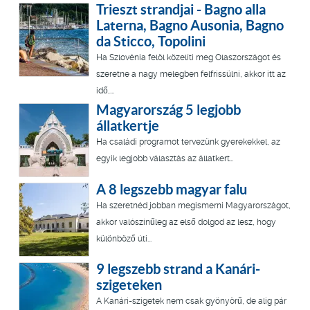
Trieszt strandjai - Bagno alla
Laterna, Bagno Ausonia, Bagno
da Sticco, Topolini
Ha Szlovénia felöl közelíti meg Olaszországot és
szeretne a nagy melegben felfrissülni, akkor itt az
idő,...
Magyarország 5 legjobb
állatkertje
Ha családi programot tervezünk gyerekekkel, az
egyik legjobb választás az állatkert…
A 8 legszebb magyar falu
Ha szeretnéd jobban megismerni Magyarországot,
akkor valószínűleg az első dolgod az lesz, hogy
különböző úti...
9 legszebb strand a Kanári-
szigeteken
A Kanári-szigetek nem csak gyönyörű, de alig pár