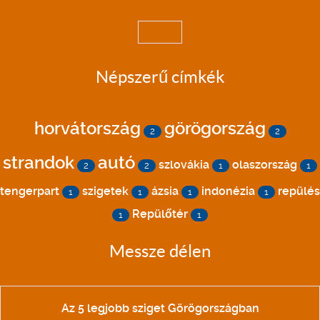
Népszerű címkék
horvátország
görögország
2
2
strandok
autó
szlovákia
olaszország
2
2
1
1
tengerpart
szigetek
ázsia
indonézia
repülés
1
1
1
1
Repülőtér
1
1
Messze délen
Az 5 legjobb sziget Görögországban