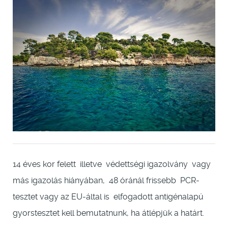
14 éves kor felett illetve védettségi igazolvány vagy
más igazolás hiányában, 48 óránál frissebb PCR-
tesztet vagy az EU-által is elfogadott antigénalapú
gyorstesztet kell bemutatnunk, ha átlépjük a határt.