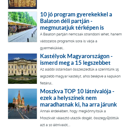
10 jó program gyerekekkel a
Balaton déli partján -
megmutatjuk térképen is
A Balaton partján nemcsak strandolni lehet, hanem
változatos programok sora is várja a
gyermekükkel...
Kastélyok Magyarországon -
ismerd meg a 15 legszebbet
Az alábbi listánkban összeszedtük a szerintünk 15
legszebb magyar kastélyt, ahol belépve a kapukon
feltárul...
Moszkva TOP 10 látnivalója -
ezek a helyszínek nem
maradhatnak ki, ha arra járunk
Annak érdekében, hogy megkönnyítsük a
Moszkvát választó utazók dolgát, összegyűjtöttük
azt a 10 látnivalót,...