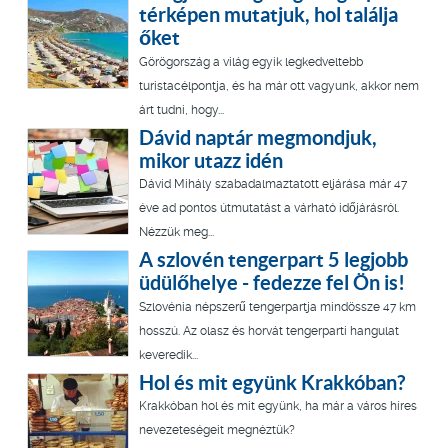
térképen mutatjuk, hol találja
őket
Görögország a világ egyik legkedveltebb
turistacélpontja, és ha már ott vagyunk, akkor nem
árt tudni, hogy...
Dávid naptár megmondjuk,
mikor utazz idén
Dávid Mihály szabadalmaztatott eljárása már 47
éve ad pontos útmutatást a várható időjárásról.
Nézzük meg...
A szlovén tengerpart 5 legjobb
üdülőhelye - fedezze fel Ön is!
Szlovénia népszerű tengerpartja mindössze 47 km
hosszú. Az olasz és horvát tengerparti hangulat
keveredik...
Hol és mit együnk Krakkóban?
Krakkóban hol és mit együnk, ha már a város híres
nevezeteségeit megnéztük?