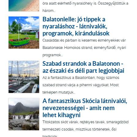
óra alatt elérhető nyaralóhely is. Összegyűjtöttük a
három...
Balatonlelle: jó tippek a
nyaraláshoz - látnivalók,
programok, kirándulások
Családdal és párban is kellemes élményekkel vár
Balatonlelle. Homokos strand, élményfürdő, nyári
programok...
Szabad strandok a Balatonon -
az északi és déli part legjobbjai
Az a fantasztikus a Balatonban, hogy számos
szabad strand várja a pihenni vágyókat. Most
térképen mutatjuk...
A fantasztikus Skócia látnivalói,
nevezetességei - amit nem
lehet kihagyni
Titokzatos skót várak, rejtélyes tavak, smaragdzöld
természeti csodák, misztikus történetek, ősi
tradíciók...