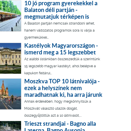
10 jó program gyerekekkel a
Balaton déli partján -
megmutatjuk térképen is
A Balaton partján nemcsak strandolni lehet,
hanem változatos programok sora is várja a
gyermekükkel...
Kastélyok Magyarországon -
ismerd meg a 15 legszebbet
Az alábbi listánkban összeszedtük a szerintünk
15 legszebb magyar kastélyt, ahol belépve a
kapukon feltárul...
Moszkva TOP 10 látnivalója -
ezek a helyszínek nem
maradhatnak ki, ha arra járunk
Annak érdekében, hogy megkönnyítsük a
Moszkvát választó utazók dolgát,
összegyűjtöttük azt a 10 látnivalót,...
Trieszt strandjai - Bagno alla
Laterna, Bagno Ausonia,