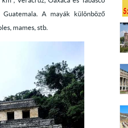
r km², Veracruz, Oaxaca és Tabasco
ig Guatemala. A mayák különböző
oles, mames, stb.