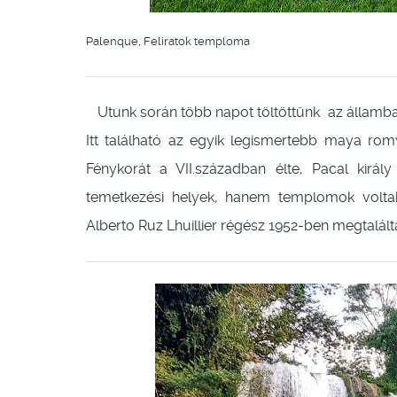
Palenque, Feliratok temploma
Utunk során több napot töltöttünk az államban
Itt található az egyik legismertebb maya rom
Fénykorát a VII.században élte, Pacal királ
temetkezési helyek, hanem templomok voltak.
Alberto Ruz Lhuillier régész 1952-ben megtalálta