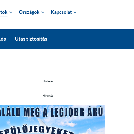
tok
Országok
Kapcsolat
lés
Utasbiztosítás
Hirdetés
Hirdetés