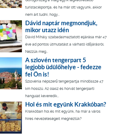
Görögország a világ egyik legkedveltebb
turistacélpontja, és ha már ott vagyunk, akkor
nem árt tudni, hogy...
Dávid naptár megmondjuk,
mikor utazz idén
Dávid Mihály szabadalmaztatott eljárása már 47
éve ad pontos útmutatást a várható időjárásról.
Nézzük meg...
A szlovén tengerpart 5
legjobb üdülőhelye - fedezze
fel Ön is!
Szlovénia népszerű tengerpartja mindössze 47
km hosszú. Az olasz és horvát tengerparti
hangulat keveredik...
Hol és mit együnk Krakkóban?
Krakkóban hol és mit együnk, ha már a város
híres nevezeteségeit megnéztük?