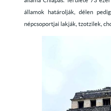
állama Chiapas. Területe 73 eze
államok határolják, délen ped
népcsoportjai lakják, tzotzilek, ch