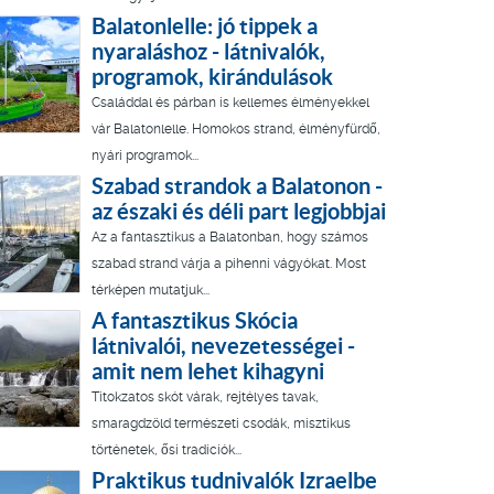
Balatonlelle: jó tippek a
nyaraláshoz - látnivalók,
programok, kirándulások
Családdal és párban is kellemes élményekkel
vár Balatonlelle. Homokos strand, élményfürdő,
nyári programok...
Szabad strandok a Balatonon -
az északi és déli part legjobbjai
Az a fantasztikus a Balatonban, hogy számos
szabad strand várja a pihenni vágyókat. Most
térképen mutatjuk...
A fantasztikus Skócia
látnivalói, nevezetességei -
amit nem lehet kihagyni
Titokzatos skót várak, rejtélyes tavak,
smaragdzöld természeti csodák, misztikus
történetek, ősi tradíciók...
Praktikus tudnivalók Izraelbe