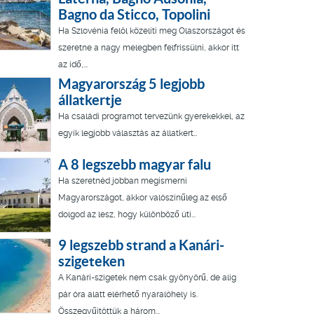
Bagno da Sticco, Topolini
Ha Szlovénia felöl közelíti meg Olaszországot és
szeretne a nagy melegben felfrissülni, akkor itt
az idő,...
Magyarország 5 legjobb
állatkertje
Ha családi programot tervezünk gyerekekkel, az
egyik legjobb választás az állatkert…
A 8 legszebb magyar falu
Ha szeretnéd jobban megismerni
Magyarországot, akkor valószínűleg az első
dolgod az lesz, hogy különböző úti...
9 legszebb strand a Kanári-
szigeteken
A Kanári-szigetek nem csak gyönyörű, de alig
pár óra alatt elérhető nyaralóhely is.
Összegyűjtöttük a három...