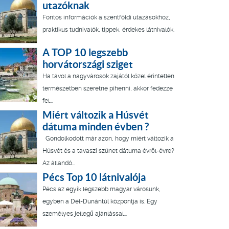
utazóknak
Fontos információk a szentföldi utazásokhoz,
praktikus tudnivalók, tippek, érdekes látnivalók.
A TOP 10 legszebb
horvátországi sziget
Ha távol a nagyvárosok zajától közel érintetlen
természetben szeretne pihenni, akkor fedezze
fel...
Miért változik a Húsvét
dátuma minden évben ?
Gondolkodott már azon, hogy miért változik a
Húsvét és a tavaszi szünet dátuma évről-évre?
Az állandó...
Pécs Top 10 látnivalója
Pécs az egyik legszebb magyar városunk,
egyben a Dél-Dunántúl központja is. Egy
személyes jellegű ajánlással...