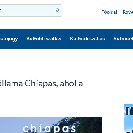
Főoldal
Rova
ülőjegy
Belföldi szállás
Külföldi szállás
Autóbér
llama Chiapas, ahol a