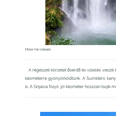
Misol Ha vízesés
A régészeti körzetet őserdő és vízesés veszik 
kilométerre gyönyörködtünk. A Sumidero kany
is. A Grijalva folyó 30 kilométer hosszan bújik