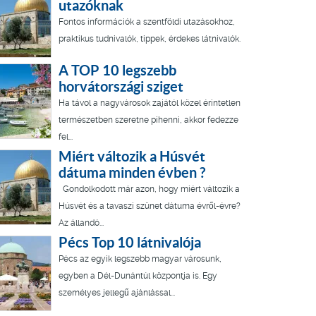
utazóknak
Fontos információk a szentföldi utazásokhoz,
praktikus tudnivalók, tippek, érdekes látnivalók.
A TOP 10 legszebb
horvátországi sziget
Ha távol a nagyvárosok zajától közel érintetlen
természetben szeretne pihenni, akkor fedezze
fel...
Miért változik a Húsvét
dátuma minden évben ?
Gondolkodott már azon, hogy miért változik a
Húsvét és a tavaszi szünet dátuma évről-évre?
Az állandó...
Pécs Top 10 látnivalója
Pécs az egyik legszebb magyar városunk,
egyben a Dél-Dunántúl központja is. Egy
személyes jellegű ajánlással...