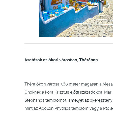
Ásatások az ókori városban, Thérában
Théra ókori városa 360 méter magasan a Mesa 
Önöknek a kora Krisztus előtti századokba. Már r
Stephanos templomot, amelyet az ókeresztény B
mint az Apollon Phythios templom vagy a Ptole