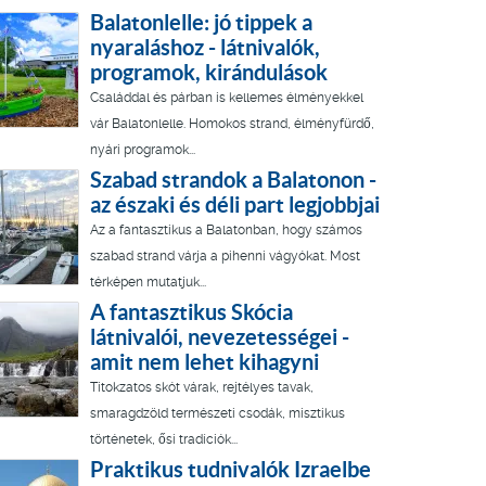
Balatonlelle: jó tippek a
nyaraláshoz - látnivalók,
programok, kirándulások
Családdal és párban is kellemes élményekkel
vár Balatonlelle. Homokos strand, élményfürdő,
nyári programok...
Szabad strandok a Balatonon -
az északi és déli part legjobbjai
Az a fantasztikus a Balatonban, hogy számos
szabad strand várja a pihenni vágyókat. Most
térképen mutatjuk...
A fantasztikus Skócia
látnivalói, nevezetességei -
amit nem lehet kihagyni
Titokzatos skót várak, rejtélyes tavak,
smaragdzöld természeti csodák, misztikus
történetek, ősi tradíciók...
Praktikus tudnivalók Izraelbe