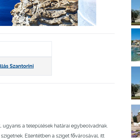
llás Szantorini
lit, ugyanis a települések határai egybeolvadnak.
igetnek. Ellentétben a sziget fővárosával, itt