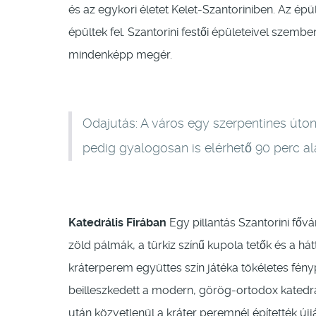
és az egykori életet Kelet-Szantoriniben. Az 
épültek fel. Szantorini festői épületeivel szembe
mindenképp megér.
Odajutás: A város egy szerpentines úton 
pedig gyalogosan is elérhető 90 perc ala
Katedrális Firában
Egy pillantás Szantorini fővá
zöld pálmák, a türkiz színű kupola tetők és a 
kráterperem együttes szín játéka tökéletes fény
beilleszkedett a modern, görög-ortodox katedr
után közvetlenül a kráter peremnél építették újj