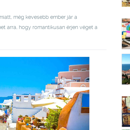
 miatt, még kevesebb ember jár a
ehet arra, hogy romantikusan érjen véget a