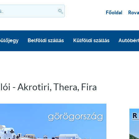
Főoldal
Rova
ülőjegy
Belföldi szállás
Külföldi szállás
Autóbér
ói - Akrotiri, Thera, Fira