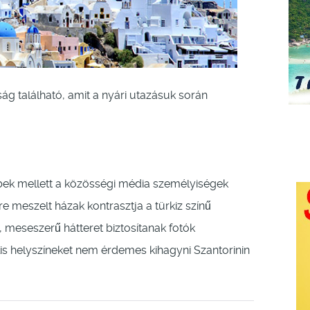
ság található, amit a nyári utazásuk során
ek mellett a közösségi média személyiségek
re meszelt házak kontrasztja a türkiz színű
, meseszerű hátteret biztosítanak fotók
lis helyszíneket nem érdemes kihagyni Szantorinin