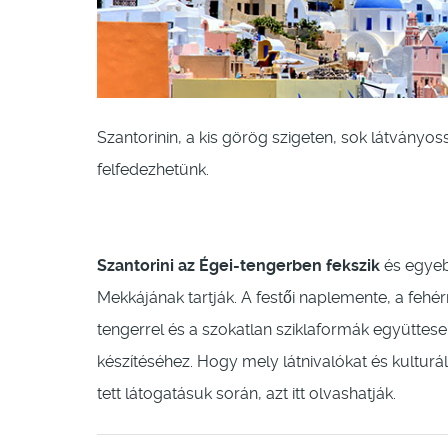
Szantorinin, a kis görög szigeten, sok látványos
felfedezhetünk.
Szantorini az Égei-tengerben fekszik
és egyeb
Mekkájának tartják. A festői naplemente, a fehér
tengerrel és a szokatlan sziklaformák együttese
készítéséhez. Hogy mely látnivalókat és kulturá
tett látogatásuk során, azt itt olvashatják.