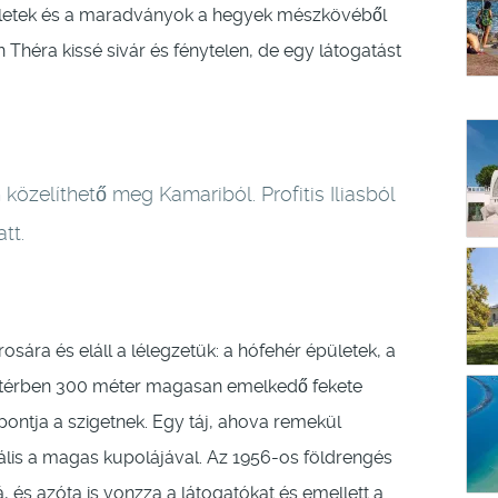
épületek és a maradványok a hegyek mészkövéből
n Théra kissé sivár és fénytelen, de egy látogatást
közelíthető meg Kamariból. Profitis Iliasból
tt.
rosára és eláll a lélegzetük: a hófehér épületek, a
háttérben 300 méter magasan emelkedő fekete
pontja a szigetnek. Egy táj, ahova remekül
ális a magas kupolájával. Az 1956-os földrengés
á, és azóta is vonzza a látogatókat és emellett a