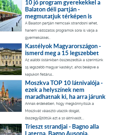
10 jó program gyerekekkel a
Balaton déli partján -
megmutatjuk térképen is
A Balaton partján nemcsak strandolni lehet,
hanem változatos programok sora is várja a
gyermekükkel...
Kastélyok Magyarországon -
ismerd meg a 15 legszebbet
Az alábbi listánkban összeszedtük a szerintünk
15 legszebb magyar kastélyt, ahol belépve a
kapukon feltárul...
Moszkva TOP 10 látnivalója -
ezek a helyszínek nem
maradhatnak ki, ha arra járunk
Annak érdekében, hogy megkönnyítsük a
Moszkvát választó utazók dolgát,
összegyűjtöttük azt a 10 látnivalót,...
Trieszt strandjai - Bagno alla
Laterna, Bagno Ausonia,