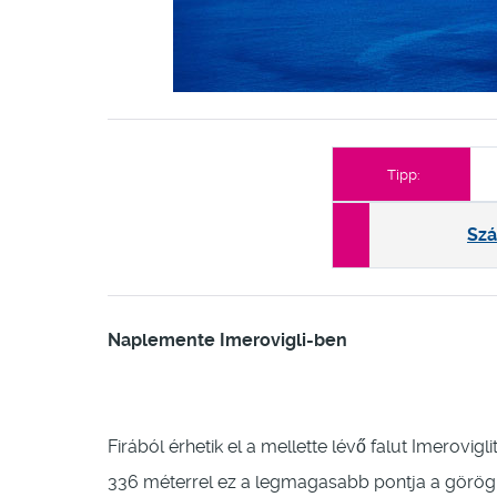
Tipp:
Szá
Naplemente Imerovigli-ben
Firából érhetik el a mellette lévő falut Imerovig
336 méterrel ez a legmagasabb pontja a görög sz