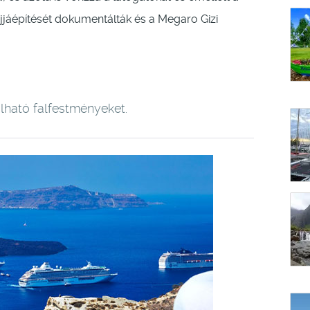
 újjáépítését dokumentálták és a Megaro Gizi
ható falfestményeket.