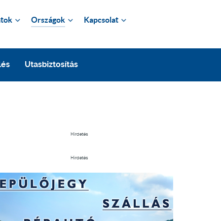
tok
Országok
Kapcsolat
lés
Utasbiztosítás
Hirdetés
Hirdetés