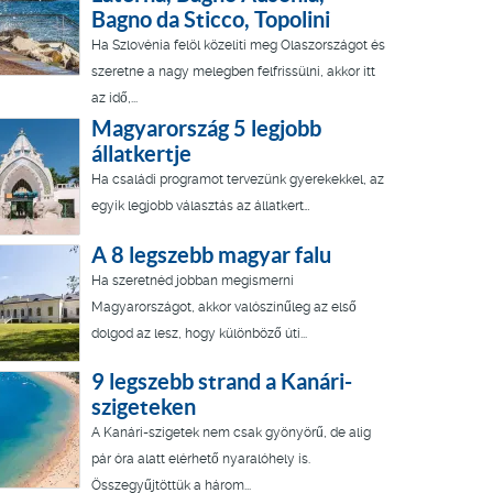
Bagno da Sticco, Topolini
Ha Szlovénia felöl közelíti meg Olaszországot és
szeretne a nagy melegben felfrissülni, akkor itt
az idő,...
Magyarország 5 legjobb
állatkertje
Ha családi programot tervezünk gyerekekkel, az
egyik legjobb választás az állatkert…
A 8 legszebb magyar falu
Ha szeretnéd jobban megismerni
Magyarországot, akkor valószínűleg az első
dolgod az lesz, hogy különböző úti...
9 legszebb strand a Kanári-
szigeteken
A Kanári-szigetek nem csak gyönyörű, de alig
pár óra alatt elérhető nyaralóhely is.
Összegyűjtöttük a három...