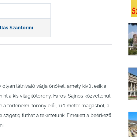
llás Szantorini
y olyan látnivaló várja önöket, amely kívül esik a
nt a kis világítótorony, Faros. Sajnos közvetlenül
a történelmi torony elől, 110 méter magasból, a
 szigetig futhat a tekintetünk. Emellett a beérkező
i.