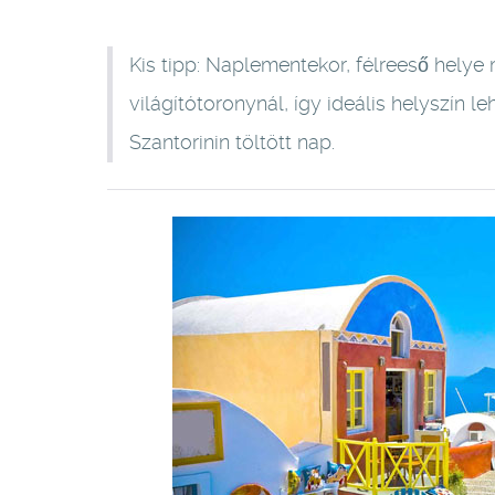
Kis tipp: Naplementekor, félreeső helye
világítótoronynál, így ideális helyszín l
Szantorinin töltött nap.