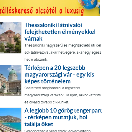
Thessaloniki látnivalói
felejthetetlen élményekkel
várnak
Thessaloniki nagyszerű és megfizethető úti cél
sok látnivalóval akár hétvégére, akár egy egész
hétre utazunk.
Térképen a 20 legszebb
magyarországi vár - egy kis
képes történelem
Szeretnéd megismerni a legszebb
magyarországi várakat? Ha igen, akkor kattints
és olvasd tovább cikkünket.
A legjobb 10 görög tengerpart
- térképen mutatjuk, hol
találja őket
Görögország a világ egyik legkedveltebb