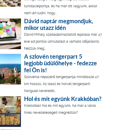
turistacélpontja, és ha már ott vagyunk, akkor
nem árt tudni, hogy...
Dávid naptár megmondjuk,
mikor utazz idén
Dávid Mihály szabadalmaztatott eljárása már 47
éve ad pontos útmutatást a várható időjárásról.
Nézzük meg...
A szlovén tengerpart 5
legjobb üdülőhelye - fedezze
fel Ön is!
Szlovénia népszerű tengerpartja mindössze 47
km hosszú. Az olasz és horvát tengerparti
hangulat keveredik...
Hol és mit együnk Krakkóban?
Krakkóban hol és mit együnk, ha már a város
híres nevezeteségeit megnéztük?