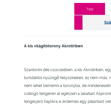
Tipp:
Szá
A kis világítótorony Akrotiriben
Szantorini déli csücskében, a kis Akrotiriben, eg
turistáktól nyüzsgő helyszíneken, ez nem más, mi
nem lehet bemenni a toronyba, de mindenesetre 
csillogó tengeren át egészen a lakatlan Aspronisi
tengerjáró hajókra is érdemes egy pillantást vetn