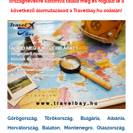
országnevekre kattintva találd meg és foglald le a
következő álomutazásod a Travelbay.hu oldalán!
Görögország
,
Törökország
,
Bulgária
,
Albánia
,
Horvátország
,
Balaton
,
Montenegro
,
Olaszország
,