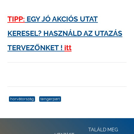
TIPP:
EGY JÓ AKCIÓS UTAT
KERESEL? HASZNÁLD AZ UTAZÁS
TERVEZŐNKET !
itt
horvátország
tengerpart
TALÁLD MEG