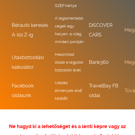
SZÉP kártya
A legismertebb
Bérautó keresés
DiSCOVER
cégek egy
Meg
helyen, a világ
A-tól Z-ig
CARS
minden pontján
Hasonlítsd
Utasbiztosítási
Bank360
Meg
össze a legjobb
kalkulátor
biztosítók árait
Utazási
Facebook
TravelBay FB
Tov
élmények első
oldalunk
oldal
kézből!
Ne hagyd ki a lehetőséget és a lenti képre vagy az