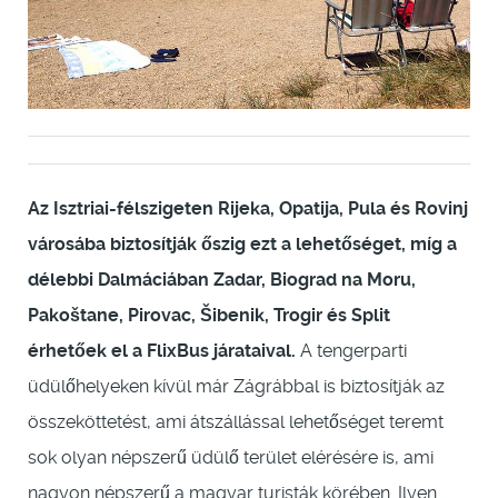
Az Isztriai-félszigeten Rijeka, Opatija, Pula és Rovinj
városába biztosítják őszig ezt a lehetőséget, míg a
délebbi Dalmáciában Zadar, Biograd na Moru,
Pakoštane, Pirovac, Šibenik, Trogir és Split
érhetőek el a FlixBus járataival.
A tengerparti
üdülőhelyeken kívül már Zágrábbal is biztosítják az
összeköttetést, ami átszállással lehetőséget teremt
sok olyan népszerű üdülő terület elérésére is, ami
nagyon népszerű a magyar turisták körében. Ilyen