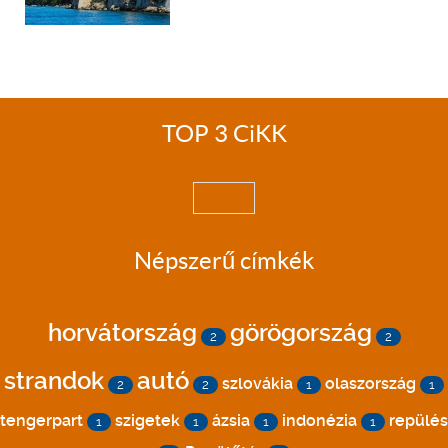
TOP 3 CiKK
Népszerű címkék
horvátország
görögország
2
2
strandok
autó
szlovákia
olaszország
2
2
1
1
tengerpart
szigetek
ázsia
indonézia
repülés
1
1
1
1