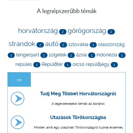
A legnépszerűbb témák
horvátország
görögország
2
2
strandok
autó
szlovákia
olaszország
2
2
1
tengerpart
szigetek
ázsia
indonézia
1
1
1
1
1
repülés
Repülőtér
olcsó repülőjegy
1
1
1
link
Tudj Meg Többet Horvátországról
A legérdekesebb témák az Adriáról
Utazások Törökországba
Minden, amit egy utazónak Törökországról tudnia érdemes