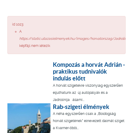
id 1023:
A
https://static.utazasielmenyek.hu/images/horvatorszag/Jadrolina_h
képfájl nem létezik
Kompozás a horvát Adrián -
praktikus tudnivalók
indulás előtt
A horvát szigetekre viszonylag egyszerűen
eljuthatunk az új autópályák és a
Jadrolinija állami...
Rab-szigeti élmények
A néha egyszerűen csak a „Boldogság
horvát szigetének” elnevezett dalmát sziget
a Kvarner-öböl...