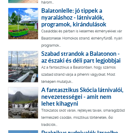
három...
Balatonlelle: jó tippek a
nyaraláshoz - látnivalók,
programok, kirándulások
Családdal és párban is kellemes élményekkel vár
Balatonlelle. Homokos strand, élményfürdő, nyári
programok...
Szabad strandok a Balatonon -
az északi és déli part legjobbjai
Az a fantasztikus a Balatonban, hogy számos
szabad strand várja a pihenni vágyókat. Most
térképen mutatjuk...
A fantasztikus Skócia látnivalói,
nevezetességei - amit nem
lehet kihagyni
Titokzatos skót várak, rejtélyes tavak, smaragdzöld
természeti csodák, misztikus történetek, ősi
tradíciók...
Praktikus tudnivalók Izraelbe