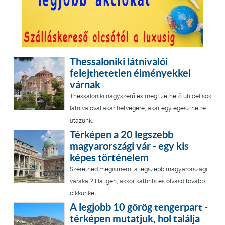
Thessaloniki látnivalói
felejthetetlen élményekkel
várnak
Thessaloniki nagyszerű és megfizethető úti cél sok
látnivalóval akár hétvégére, akár egy egész hétre
utazunk.
Térképen a 20 legszebb
magyarországi vár - egy kis
képes történelem
Szeretnéd megismerni a legszebb magyarországi
várakat? Ha igen, akkor kattints és olvasd tovább
cikkünket.
A legjobb 10 görög tengerpart -
térképen mutatjuk, hol találja