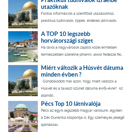
utazóknak
Fontos információk a szentföldi utazásokhoz,
praktikus tudnivalók, tippek, érdekes látnivalók.
A TOP 10 legszebb
horvátországi sziget
Ha távol a nagyvárosok zajától közel érintetlen
természetben szeretne pihenni, akkor fedezze fel...
Miért változik a Húsvét dátuma
minden évben ?
Gondolkodott már azon, hogy miért változik a
Húsvét és a tavaszi szünet dátuma évről-évre? Az
állandó...
Pécs Top 10 látnivalója
Pécs az egyik legszebb magyar városunk, egyben
a Dél-Dunántúl központja is. Egy személyes jellegű
ajánlással...