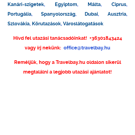
Kanári-szigetek
,
Egyiptom
,
Málta
,
Ciprus
,
Portugália
,
Spanyolország
,
Dubai
,
Ausztria
,
Szlovákia
,
Körutazások
,
Városlátogatások
Hívd fel utazási tanácsadóinkat!
+36301843424
vagy írj nekünk:
office@travelbay.hu
Reméljük, hogy a Travelbay.hu oldalon sikerül
megtalálni a legjobb utazási ajánlatot!