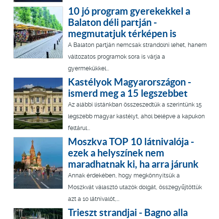
10 jó program gyerekekkel a
Balaton déli partján -
megmutatjuk térképen is
A Balaton partján nemcsak strandolni lehet, hanem
változatos programok sora is várja a
gyermekükkel...
Kastélyok Magyarországon -
ismerd meg a 15 legszebbet
Az alábbi listánkban összeszedtük a szerintünk 15
legszebb magyar kastélyt, ahol belépve a kapukon
feltárul...
Moszkva TOP 10 látnivalója -
ezek a helyszínek nem
maradhatnak ki, ha arra járunk
Annak érdekében, hogy megkönnyítsük a
Moszkvát választó utazók dolgát, összegyűjtöttük
azt a 10 látnivalót,...
Trieszt strandjai - Bagno alla