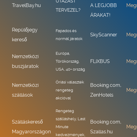
UTAZÁST
TravelBay.hu
A LEGJOBB
Meg
TERVEZEL?
ÁRAKAT!
Repülőjegy
Fapados és
SkyScanner
Meg
normál járatok
kereső
Európa,
Nemzetközi
FLiXBUS
Meg
Törökország,
buszjáratok
USA, 40+ ország
Óriási választék
Nemzetközi
Booking.com,
Meg
rengeteg
szállások
ZenHotels
akcióval
Rengeteg
szálláshely, Last
Szálláskereső
Booking.com,
Meg
Minute
Magyarországon
Szallas.hu
kedvezmények,