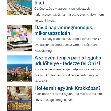
őket
Görögország a világ egyik legkedveltebb
turistacélpontja, és ha már ott vagyunk, akkor nem
árt tudni, hogy...
Dávid naptár megmondjuk,
mikor utazz idén
Dávid Mihály szabadalmaztatott eljárása már 47
éve ad pontos útmutatást a várható időjárásról.
Nézzük meg...
A szlovén tengerpart 5 legjobb
üdülőhelye - fedezze fel Ön is!
Szlovénia népszerű tengerpartja mindössze 47 km
hosszú. Az olasz és horvát tengerparti hangulat
keveredik...
Hol és mit együnk Krakkóban?
Krakkóban hol és mit együnk, ha már a város híres
nevezeteségeit megnéztük?