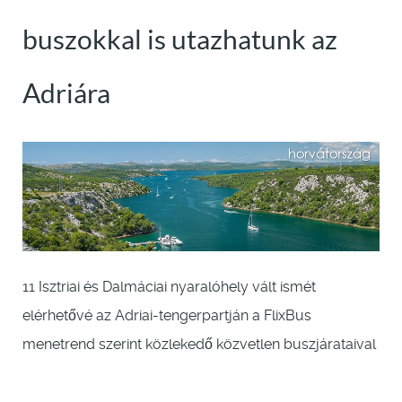
buszokkal is utazhatunk az
Adriára
11 Isztriai és Dalmáciai nyaralóhely vált ismét
elérhetővé az Adriai-tengerpartján a FlixBus
menetrend szerint közlekedő közvetlen buszjárataival