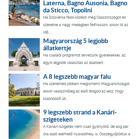
Laterna, Bagno Ausonia, Bagno
da Sticco, Topolini
Ha Szlovénia felöl közelíti meg Olaszországot és
szeretne a nagy melegben felfrissülni, akkor itt az
idő,...
Magyarország 5 legjobb
állatkertje
Ha családi programot tervezünk gyerekekkel, az
egyik legjobb választás az állatkert…
A 8 legszebb magyar falu
Ha szeretnéd jobban megismerni Magyarországot,
akkor valószínűleg az első dolgod az lesz, hogy
különböző úti...
9 legszebb strand a Kanári-
szigeteken
A Kanári-szigetek nem csak gyönyörű, de alig pár
óra alatt elérhető nyaralóhely is. Összegyűjtöttük a