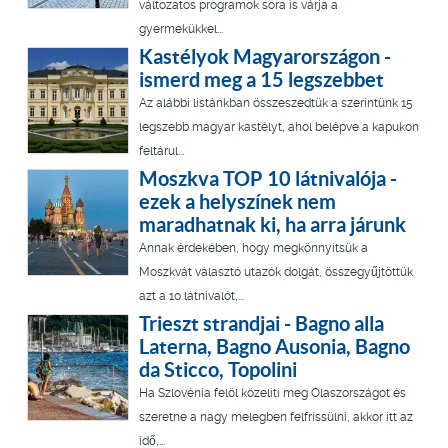
változatos programok sora is várja a
gyermekükkel...
Kastélyok Magyarországon -
ismerd meg a 15 legszebbet
Az alábbi listánkban összeszedtük a szerintünk 15
legszebb magyar kastélyt, ahol belépve a kapukon
feltárul...
Moszkva TOP 10 látnivalója -
ezek a helyszínek nem
maradhatnak ki, ha arra járunk
Annak érdekében, hogy megkönnyítsük a
Moszkvát választó utazók dolgát, összegyűjtöttük
azt a 10 látnivalót,...
Trieszt strandjai - Bagno alla
Laterna, Bagno Ausonia, Bagno
da Sticco, Topolini
Ha Szlovénia felöl közelíti meg Olaszországot és
szeretne a nagy melegben felfrissülni, akkor itt az
idő,...