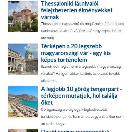
Thessaloniki látnivalói
felejthetetlen élményekkel
várnak
Thessaloniki nagyszerű és megfizethető úti cél sok
látnivalóval akár hétvégére, akár egy egész hétre
utazunk.
Térképen a 20 legszebb
magyarországi vár - egy kis
képes történelem
Szeretnéd megismerni a legszebb magyarországi
várakat? Ha igen, akkor kattints és olvasd tovább
cikkünket.
A legjobb 10 görög tengerpart -
térképen mutatjuk, hol találja
őket
Görögország a világ egyik legkedveltebb
turistacélpontja, és ha már ott vagyunk, akkor nem
árt tudni, hogy...
Dávid naptár megmondjuk,