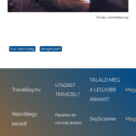
forrás: wikimedia.org
horvátország
tengerpart
TALÁLD MEG
UTAZÁST
TravelBay.hu
A LEGJOBB
Meg
TERVEZEL?
ÁRAKAT!
Repülőjegy
Fapados és
SkyScanner
Meg
normál járatok
kereső