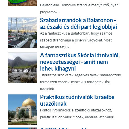
Balatonlelle. Homokos strand, élményfürdő, nyári
programok...
Szabad strandok a Balatonon -
az északi és déli part legjobbjai
Az a fantasztikus a Balatonban, hogy számos
szabad strand várja a pihenni vágyókat. Most
térképen mutatjuk...
A fantasztikus Skócia látnivalói,
nevezetességei - amit nem
lehet kihagyni
Titokzatos skót várak, rejtélyes tavak, smaragdzöld
természeti csodák, misztikus történetek, ősi
tradíciók...
Praktikus tudnivalók Izraelbe
utazóknak
Fontos információk a szentföldi utazásokhoz,
praktikus tudnivalók, tippek, érdekes látnivalók.