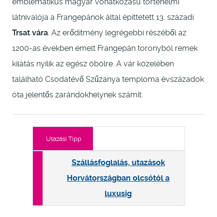
emblematikus magyar vonatkozású történelmi
látnivalója a Frangepánok által építtetett 13. századi
Trsat vára
. Az erődítmény legrégebbi részéből az
1200-as években emelt Frangepán toronyból remek
kilátás nyílik az egész öbölre. A vár közelében
található Csodatévő Szűzanya temploma évszázadok
óta jelentős zarándokhelynek számít.
Utazási Tipp
Szállásfoglalás, utazások
Horvátországban olcsótól a
luxusig