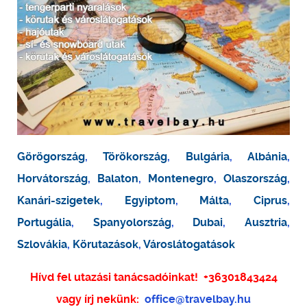
Görögország
,
Törökország
,
Bulgária
,
Albánia
,
Horvátország
,
Balaton
,
Montenegro
,
Olaszország
,
Kanári-szigetek
,
Egyiptom
,
Málta
,
Ciprus
,
Portugália
,
Spanyolország
,
Dubai
,
Ausztria
,
Szlovákia
,
Körutazások
,
Városlátogatások
Hívd fel utazási tanácsadóinkat!
+36301843424
vagy írj nekünk:
office@travelbay.hu