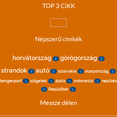
TOP 3 CiKK
Népszerű címkék
horvátország
görögország
2
2
strandok
autó
szlovákia
olaszország
2
2
1
1
tengerpart
szigetek
ázsia
indonézia
repülés
1
1
1
1
Repülőtér
1
1
Messze délen