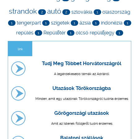
strandok
autó
szlovákia
olaszország
2
2
1
tengerpart
szigetek
ázsia
indonézia
1
1
1
1
1
repülés
Repülőtér
olcsó repülőjegy
1
1
1
link
Tudj Meg Többet Horvátországról
A legérdekesebb témák az Adriáról
Utazások Törökországba
Minden, amit egy utazónak Törökországról tudnia érdemes
Görögországi utazások
Amit az Istenek földjéről tudni érdemes
Balatoni szállások