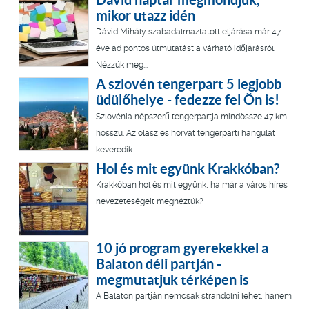
mikor utazz idén
Dávid Mihály szabadalmaztatott eljárása már 47
éve ad pontos útmutatást a várható időjárásról.
Nézzük meg...
A szlovén tengerpart 5 legjobb
üdülőhelye - fedezze fel Ön is!
Szlovénia népszerű tengerpartja mindössze 47 km
hosszú. Az olasz és horvát tengerparti hangulat
keveredik...
Hol és mit együnk Krakkóban?
Krakkóban hol és mit együnk, ha már a város híres
nevezeteségeit megnéztük?
10 jó program gyerekekkel a
Balaton déli partján -
megmutatjuk térképen is
A Balaton partján nemcsak strandolni lehet, hanem