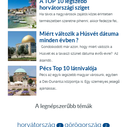
A TOP 10 legszebb
horvátországi sziget
Ha távol a nagyvárosok zajától közel érintetlen
természetben szeretne pihenni, akkor fedezze fel...
Miért változik a Húsvét dátuma
minden évben ?
Gondolkodott már azon, hogy miért változik a
Húsvét és a tavaszi szünet dátuma évről-évre? Az
állandó...
Pécs Top 10 látnivalója
Pécs az egyik legszebb magyar városunk, egyben
a Dél-Dunántúl központja is. Egy személyes jellegű
ajánlással...
A legnépszerűbb témák
horvátország
görögország
2
2