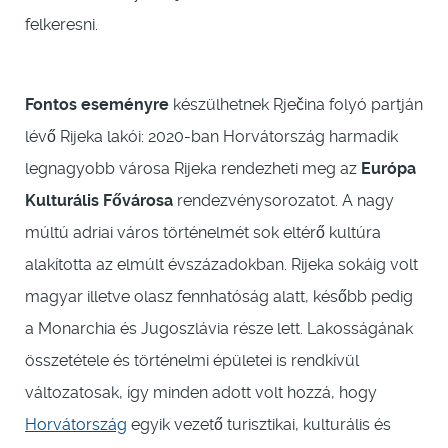
felkeresni.
Fontos eseményre
készülhetnek Rječina folyó partján
lévő Rijeka lakói: 2020-ban Horvátország harmadik
legnagyobb városa Rijeka rendezheti meg az
Európa
Kulturális Fővárosa
rendezvénysorozatot. A nagy
múltú adriai város történelmét sok eltérő kultúra
alakította az elmúlt évszázadokban. Rijeka sokáig volt
magyar illetve olasz fennhatóság alatt, később pedig
a Monarchia és Jugoszlávia része lett. Lakosságának
összetétele és történelmi épületei is rendkívül
változatosak, így minden adott volt hozzá, hogy
Horvátország
egyik vezető turisztikai, kulturális és