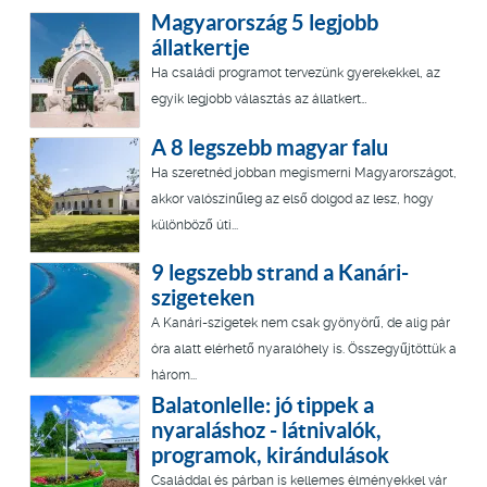
Magyarország 5 legjobb
állatkertje
Ha családi programot tervezünk gyerekekkel, az
egyik legjobb választás az állatkert…
A 8 legszebb magyar falu
Ha szeretnéd jobban megismerni Magyarországot,
akkor valószínűleg az első dolgod az lesz, hogy
különböző úti...
9 legszebb strand a Kanári-
szigeteken
A Kanári-szigetek nem csak gyönyörű, de alig pár
óra alatt elérhető nyaralóhely is. Összegyűjtöttük a
három...
Balatonlelle: jó tippek a
nyaraláshoz - látnivalók,
programok, kirándulások
Családdal és párban is kellemes élményekkel vár