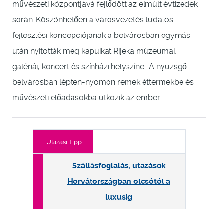
művészeti központjává fejlődött az elmúlt évtizedek
során. Köszönhetően a városvezetés tudatos
fejlesztési koncepciójának a belvárosban egymás
után nyitották meg kapuikat Rijeka múzeumai,
galériái, koncert és színházi helyszínei. A nyüzsgő
belvárosban lépten-nyomon remek éttermekbe és
művészeti előadásokba ütközik az ember.
Utazási Tipp
Szállásfoglalás, utazások
Horvátországban olcsótól a
luxusig