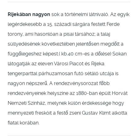
Rijekában nagyon
sok a történelmi látnivaló. Az egyik
legérdekesebb a 15. századi sárgára festett Ferde
torony, ami hasonlóan a pisai társához; a talaj
süllyedésének következtében jelentősen megdőlt a
függőlegeshez képest.( kb.40 cm-es a dőlése) Sokan
látogatják az eleven Városi Piacot és Rijeka
tengerparttal párhuzamosan futó sétáló utcája is
nagyon népszerű. A rendezvénysorozat főbb
rendezvényeinek helyszíne az 1880-ban épült Horvát
Nemzeti Színház, melynek külön érdekessége hogy
mennyezeti freskóit a festő zseni Gustav Klimt alkotta
fiatal korában.