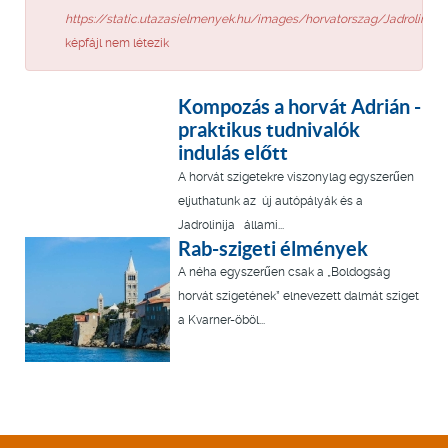
https://static.utazasielmenyek.hu/images/horvatorszag/Jadrolina_h
képfájl nem létezik
Kompozás a horvát Adrián -
praktikus tudnivalók
indulás előtt
A horvát szigetekre viszonylag egyszerűen
eljuthatunk az új autópályák és a
Jadrolinija állami...
Rab-szigeti élmények
A néha egyszerűen csak a „Boldogság
horvát szigetének” elnevezett dalmát sziget
a Kvarner-öböl...