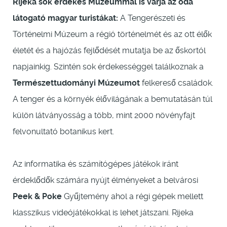
Rijeka sok érdekes Múzeummal is várja az oda
látogató magyar turistákat:
A Tengerészeti és
Történelmi Múzeum a régió történelmét és az ott élők
életét és a hajózás fejlődését mutatja be az őskortól
napjainkig. Szintén sok érdekességgel találkoznak a
Természettudományi Múzeumot
felkereső családok.
A tenger és a környék élővilágának a bemutatásán túl
külön látványosság a több, mint 2000 növényfajt
felvonultató botanikus kert.
Az informatika és számítógépes játékok iránt
érdeklődők számára nyújt élményeket a belvárosi
Peek & Poke
Gyűjtemény ahol a régi gépek mellett
klasszikus videójátékokkal is lehet játszani. Rijeka