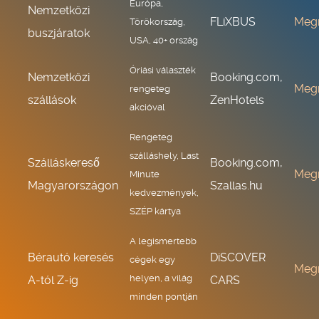
Európa,
Nemzetközi
FLiXBUS
Meg
Törökország,
buszjáratok
USA, 40+ ország
Óriási választék
Nemzetközi
Booking.com,
Meg
rengeteg
szállások
ZenHotels
akcióval
Rengeteg
szálláshely, Last
Szálláskereső
Booking.com,
Meg
Minute
Magyarországon
Szallas.hu
kedvezmények,
SZÉP kártya
A legismertebb
Bérautó keresés
DiSCOVER
cégek egy
Meg
helyen, a világ
A-tól Z-ig
CARS
minden pontján