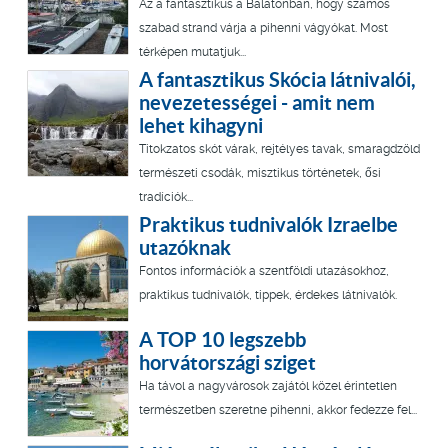
Az a fantasztikus a Balatonban, hogy számos
szabad strand várja a pihenni vágyókat. Most
térképen mutatjuk...
A fantasztikus Skócia látnivalói,
nevezetességei - amit nem
lehet kihagyni
Titokzatos skót várak, rejtélyes tavak, smaragdzöld
természeti csodák, misztikus történetek, ősi
tradíciók...
Praktikus tudnivalók Izraelbe
utazóknak
Fontos információk a szentföldi utazásokhoz,
praktikus tudnivalók, tippek, érdekes látnivalók.
A TOP 10 legszebb
horvátországi sziget
Ha távol a nagyvárosok zajától közel érintetlen
természetben szeretne pihenni, akkor fedezze fel...