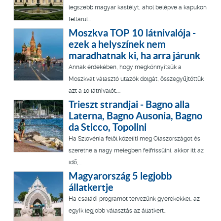
legszebb magyar kastélyt, ahol belépve a kapukon
feltárul...
Moszkva TOP 10 látnivalója -
ezek a helyszínek nem
maradhatnak ki, ha arra járunk
Annak érdekében, hogy megkönnyítsük a
Moszkvát választó utazók dolgát, összegyűjtöttük
azt a 10 látnivalót,...
Trieszt strandjai - Bagno alla
Laterna, Bagno Ausonia, Bagno
da Sticco, Topolini
Ha Szlovénia felöl közelíti meg Olaszországot és
szeretne a nagy melegben felfrissülni, akkor itt az
idő,...
Magyarország 5 legjobb
állatkertje
Ha családi programot tervezünk gyerekekkel, az
egyik legjobb választás az állatkert…