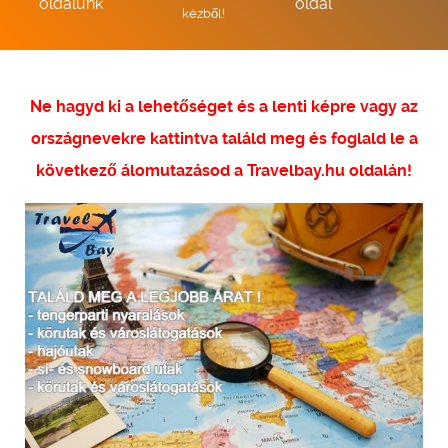
oldalunk
oldal
kézből!
Ne hagyd ki a lehetőséget és a lenti képre vagy az
országnevekre kattintva találd meg és foglald le a
következő álomutazásod a Travelbay.hu oldalán!