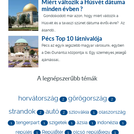
Miért változik a Húsvét dátuma
minden évben ?
Gondolkodott már azon, hogy miért változik a
Húsvét és a tavaszi szünet dátuma évről-évre? Az
állandó...
Pécs Top 10 látnivalója
Pécs az egyik legszebb magyar városunk, egyben
a Dél-Dunántúl központja is. Egy személyes jellegű
ajánlással...
A legnépszerűbb témák
horvátország
görögország
2
2
strandok
autó
szlovákia
olaszország
2
2
1
tengerpart
szigetek
ázsia
indonézia
1
1
1
1
1
repülés
Repülőtér
olcsó repülőjegy
1
1
1