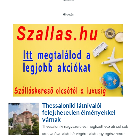
Hirdetés
Thessaloniki látnivalói
felejthetetlen élményekkel
várnak
Thessaloniki nagyszerű és megfizethető úti cél sok
látnivalóval akár hétvégére, akár egy egész hétre