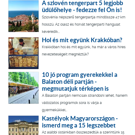
A szlovén tengerpart 5 legjobb
üdülőhelye - fedezze fel Ön is!
Szlovénia népszerű tengerpartja mindössze 47 km
hosszú. Az olasz és horvát tengerparti hangulat
keveredik...
Hol és mit együnk Krakkóban?
Krakkóban hol és mit együnk, ha már a város híres
nevezeteségeit megnéztük?
10 jó program gyerekekkel a
Balaton déli partján -
megmutatjuk térképen is
A Balaton partján nemcsak strandolni lehet, hanem
változatos programok sora is várja a
gyermekükkel...
Kastélyok Magyarországon -
ismerd meg a 15 legszebbet
Az alábbi listánkban összeszedtük a szerintünk 15