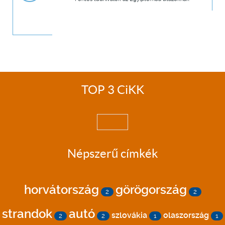
TOP 3 CiKK
Népszerű címkék
horvátország
görögország
2
2
strandok
autó
szlovákia
olaszország
2
2
1
1