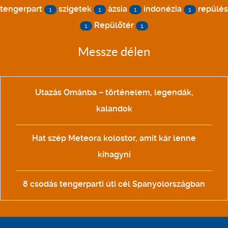
tengerpart
szigetek
ázsia
indonézia
repülés
1
1
1
1
Repülőtér
1
1
Messze délen
Utazás Ománba – történelem, legendák,
kalandok
Hat szép Meteora kolostor, amit kár lenne
kihagyni
8 csodás tengerparti úti cél Spanyolországban