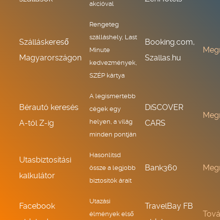
akcióval
Rengeteg
szálláshely, Last
Szálláskereső
Booking.com,
Meg
Minute
Magyarországon
Szallas.hu
kedvezmények,
SZÉP kártya
A legismertebb
Bérautó keresés
DiSCOVER
cégek egy
Meg
helyen, a világ
A-tól Z-ig
CARS
minden pontján
Hasonlítsd
Utasbiztosítási
Bank360
Meg
össze a legjobb
kalkulátor
biztosítók árait
Utazási
Facebook
TravelBay FB
Tov
élmények első