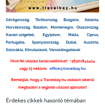
Görögország
,
Törökország
,
Bulgária
,
Albánia
,
Horvátország
,
Balaton
,
Montenegro
,
Olaszország
,
Kanári-szigetek
,
Egyiptom
,
Málta
,
Ciprus
,
Portugália
,
Spanyolország
,
Dubai
,
Ausztria
,
Szlovákia
,
Körutazások
,
Városlátogatások
Hívd fel utazási tanácsadóinkat!
+36301843424
vagy írj nekünk:
office@travelbay.hu
Reméljük, hogy a Travelbay.hu oldalon sikerül
megtalálni a legjobb utazási ajánlatot!
Érdekes cikkek hasonló témában