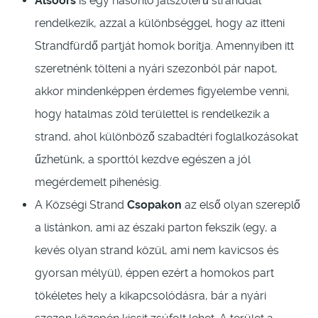
Alsóörs
is egy hasonló játszóterű stranddal
rendelkezik, azzal a különbséggel, hogy az itteni
Strandfürdő partját homok borítja. Amennyiben itt
szeretnénk tölteni a nyári szezonból pár napot,
akkor mindenképpen érdemes figyelembe venni,
hogy hatalmas zöld területtel is rendelkezik a
strand, ahol különböző szabadtéri foglalkozásokat
űzhetünk, a sporttól kezdve egészen a jól
megérdemelt pihenésig.
A Községi Strand
Csopakon
az első olyan szereplő
a listánkon, ami az északi parton fekszik (egy, a
kevés olyan strand közül, ami nem kavicsos és
gyorsan mélyül), éppen ezért a homokos part
tökéletes hely a kikapcsolódásra, bár a nyári