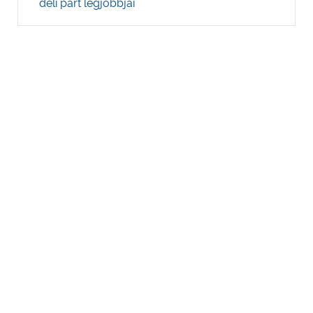
déli part legjobbjai