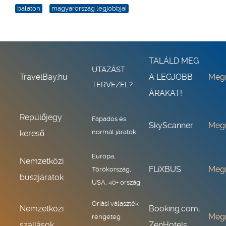
balaton
magyarország legjobbjai
TALÁLD MEG
UTAZÁST
TravelBay.hu
A LEGJOBB
Meg
TERVEZEL?
ÁRAKAT!
Repülőjegy
Fapados és
SkyScanner
Meg
normál járatok
kereső
Európa,
Nemzetközi
FLiXBUS
Meg
Törökország,
buszjáratok
USA, 40+ ország
Óriási választék
Nemzetközi
Booking.com,
Meg
rengeteg
szállások
ZenHotels