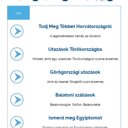
link
Tudj Meg Többet Horvátországról
A legérdekesebb témák az Adriáról
Utazások Törökországba
Minden, amit egy utazónak Törökországról tudnia érdemes
Görögországi utazások
Amit az Istenek földjéről tudni érdemes
Balatoni szállások
Balatonboglár, Siófok, Balatonlelle
Ismerd meg Egyiptomot
Fontos tudnivalók az Egyiptomba utazóknak