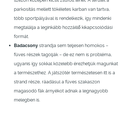
szezon közepén kicsit zsúfolt lehet. A terület a
parkosítás mellett tökéletes karban van tartva,
több sportpályával is rendelkezik, így mindenki
megtalálja a leginkább hozzáillő kikapcsolódási
formát.
Badacsony
strandja sem teljesen homokos –
füves részek tagolják – de ez nem is probléma,
ugyanis így sokkal közelebb érezhetjük magunkat
a természethez. A játszótér természetesen itt is a
strand része, ráadásul a füves szakaszon
magasodó fák árnyékot adnak a legnagyobb
melegben is.