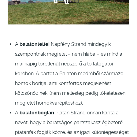
A
balatonlellei
Napfény Strand mindegyik
szempontnak megfelel – nem hiába – és mind a
mai napig töretlenül népszerű a tó látogatói
körében. A partot a Balaton medréből származó
homok borítja, ami komfortos megjelenést
kölcsönöz neki (nem mellesleg pedig tökéletesen
megfelel homokvárépítéshez).
A
balatonboglári
Platán Strand onnan kapta a
nevét, hogy a barátságos partszakasz égbetörő
platánfák fogják közre, és az igazi különlegességét