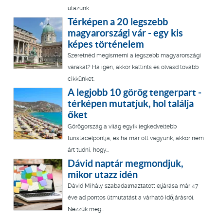
utazunk.
Térképen a 20 legszebb
magyarországi vár - egy kis
képes történelem
Szeretnéd megismerni a legszebb magyarországi
várakat? Ha igen, akkor kattints és olvasd tovább
cikkünket.
A legjobb 10 görög tengerpart -
térképen mutatjuk, hol találja
őket
Görögország a világ egyik legkedveltebb
turistacélpontja, és ha már ott vagyunk, akkor nem
árt tudni, hogy...
Dávid naptár megmondjuk,
mikor utazz idén
Dávid Mihály szabadalmaztatott eljárása már 47
éve ad pontos útmutatást a várható időjárásról.
Nézzük meg...