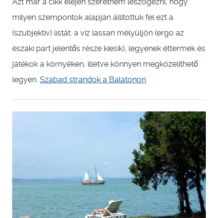
Azt már a cikk elején szeretném leszögezni, hogy
milyen szempontok alapján állítottuk fel ezt a
(szubjektív) listát: a víz lassan mélyüljön (ergo az
északi part jelentős része kiesik), legyenek éttermek és
játékok a környéken, illetve könnyen megközelíthető
legyen.
Szabad strandok a Balatonon