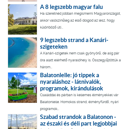
A 8 legszebb magyar falu
Ha szeretnéd jobban megismerni Magyarországot,
akkor valószínűleg az első dolgod az lesz, hogy
különböző úti...
9 legszebb strand a Kanári-
szigeteken
A Kanári-szigetek nem csak gyönyörű, de alig pár
óra alatt elérhető nyaralóhely is. Összegyűjtöttük a
három...
Balatonlelle: jó tippek a
nyaraláshoz - látnivalók,
programok, kirándulások
Családdal és párban is kellemes élményekkel vár
Balatonlelle. Homokos strand, élményfürdő, nyári
programok...
Szabad strandok a Balatonon -
az északi és déli part legjobbjai