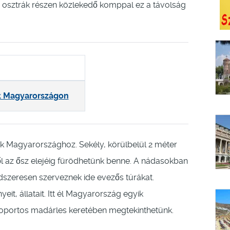
az osztrák részen közlekedő komppal ez a távolság
k Magyarországon
ik Magyarországhoz. Sekély, körülbelül 2 méter
től az ősz elejéig fürödhetünk benne. A nádasokban
endszeresen szerveznek ide evezős túrákat.
it, állatait. Itt él Magyarország egyik
oportos madárles keretében megtekinthetünk.