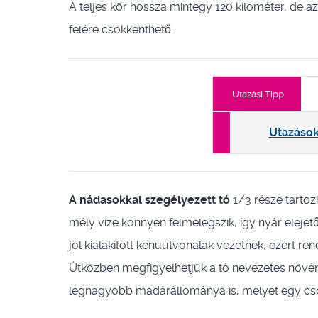
A teljes kör hossza mintegy 120 kilométer, de 
felére csökkenthető.
Utazási Tipp
Utazáso
A nádasokkal szegélyezett tó
1/3 része tartoz
mély vize könnyen felmelegszik, így nyár elejé
jól kialakított kenuútvonalak vezetnek, ezért r
Útközben megfigyelhetjük a tó nevezetes növénye
legnagyobb madárállománya is, melyet egy cs