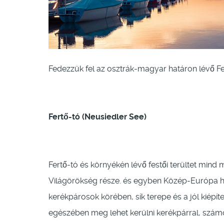
Fedezzük fel az osztrák-magyar határon lévő Fert
Fertő-tó (Neusiedler See)
Fertő-tó és környékén lévő festői terültet min
Világörökség része. és egyben Közép-Európa h
kerékpárosok körében, sík terepe és a jól kiépít
egészében meg lehet kerülni kerékpárral, szám