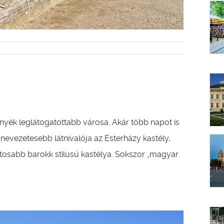
rnyék leglátogatottabb városa. Akár több napot is
Legnevezetesebb látnivalója az Esterházy kastély,
sabb barokk stílusú kastélya. Sokszor „magyar