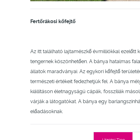
Fertőrákosi kőfejtő
Az itt található lajtamészkő évmilliókkal ezelőtt
tengernek köszönhetően. A bánya hatalmas falain 
állatok maradványai. Az egykori kőfejtő terület
természeti értékeit fedezhetjük fel. A bánya mé
kiállításon életnagyságú cápák, fosszíliák máso
várják a látogatókat. A bánya egy barlangszínhá
előadásoknak.
Utazási Tipp