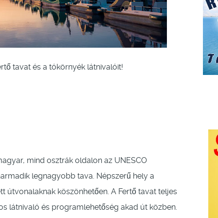
ő tavat és a tókörnyék látnivalóit!
d magyar, mind osztrák oldalon az UNESCO
armadik legnagyobb tava. Népszerű hely a
ett útvonalaknak köszönhetően. A Fertő tavat teljes
os látnivaló és programlehetőség akad út közben.