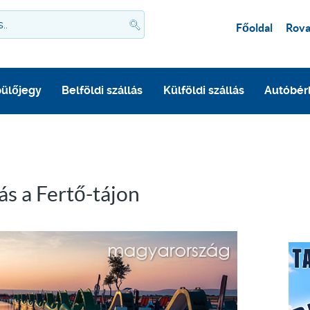
Főoldal
Rova
ülőjegy
Belföldi szállás
Külföldi szállás
Autóbér
tás a Fertő-tájon