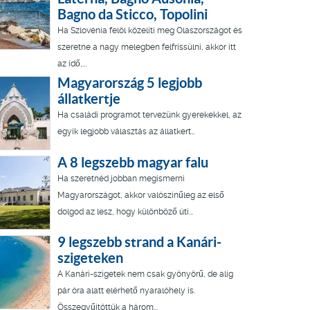
Bagno da Sticco, Topolini
Ha Szlovénia felöl közelíti meg Olaszországot és
szeretne a nagy melegben felfrissülni, akkor itt
az idő,...
Magyarország 5 legjobb
állatkertje
Ha családi programot tervezünk gyerekekkel, az
egyik legjobb választás az állatkert…
A 8 legszebb magyar falu
Ha szeretnéd jobban megismerni
Magyarországot, akkor valószínűleg az első
dolgod az lesz, hogy különböző úti...
9 legszebb strand a Kanári-
szigeteken
A Kanári-szigetek nem csak gyönyörű, de alig
pár óra alatt elérhető nyaralóhely is.
Összegyűjtöttük a három...