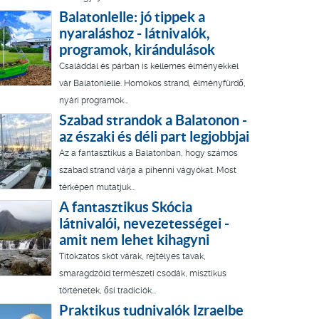
Balatonlelle: jó tippek a
nyaraláshoz - látnivalók,
programok, kirándulások
Családdal és párban is kellemes élményekkel
vár Balatonlelle. Homokos strand, élményfürdő,
nyári programok...
Szabad strandok a Balatonon -
az északi és déli part legjobbjai
Az a fantasztikus a Balatonban, hogy számos
szabad strand várja a pihenni vágyókat. Most
térképen mutatjuk...
A fantasztikus Skócia
látnivalói, nevezetességei -
amit nem lehet kihagyni
Titokzatos skót várak, rejtélyes tavak,
smaragdzöld természeti csodák, misztikus
történetek, ősi tradíciók...
Praktikus tudnivalók Izraelbe