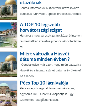
utazóknak
Fontos információk a szentföldi utazásokhoz,
praktikus tudnivalók, tippek, érdekes látnivalók.
A TOP 10 legszebb
horvátországi sziget
Ha távol a nagyvárosok zajától közel érintetlen
természetben szeretne pihenni, akkor fedezze
fel...
Miért változik a Húsvét
dátuma minden évben ?
Gondolkodott már azon, hogy miért változik a
Húsvét és a tavaszi szünet dátuma évről-évre?
Az állandó...
Pécs Top 10 látnivalója
Pécs az egyik legszebb magyar városunk,
egyben a Dél-Dunántúl központja is. Egy
személyes jellegű ajánlással...