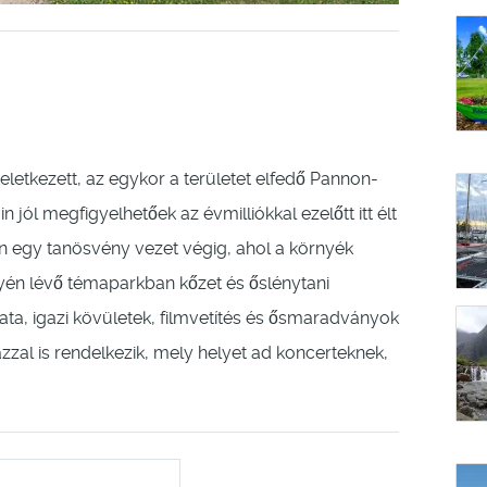
 keletkezett, az egykor a területet elfedő Pannon-
jól megfigyelhetőek az évmilliókkal ezelőtt itt élt
én egy tanösvény vezet végig, ahol a környék
lyén lévő témaparkban kőzet és őslénytani
lata, igazi kövületek, filmvetítés és ősmaradványok
zzal is rendelkezik, mely helyet ad koncerteknek,