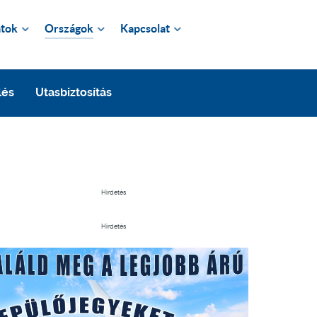
tok
Országok
Kapcsolat
lés
Utasbiztosítás
Hirdetés
Hirdetés