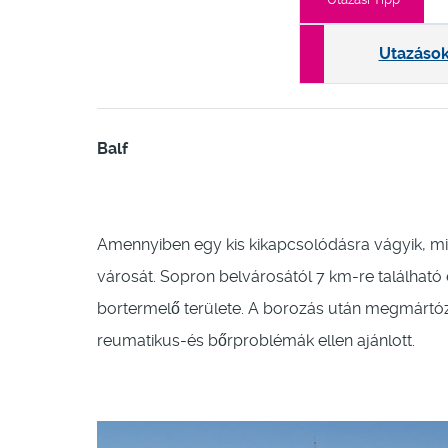
Utazáso
Balf
Amennyiben egy kis kikapcsolódásra vágyik, m
városát. Sopron belvárosától 7 km-re található e
bortermelő területe. A borozás után megmártóz
reumatikus-és bőrproblémák ellen ajánlott.