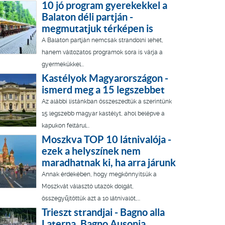
10 jó program gyerekekkel a
Balaton déli partján -
megmutatjuk térképen is
A Balaton partján nemcsak strandolni lehet,
hanem változatos programok sora is várja a
gyermekükkel...
Kastélyok Magyarországon -
ismerd meg a 15 legszebbet
Az alábbi listánkban összeszedtük a szerintünk
15 legszebb magyar kastélyt, ahol belépve a
kapukon feltárul...
Moszkva TOP 10 látnivalója -
ezek a helyszínek nem
maradhatnak ki, ha arra járunk
Annak érdekében, hogy megkönnyítsük a
Moszkvát választó utazók dolgát,
összegyűjtöttük azt a 10 látnivalót,...
Trieszt strandjai - Bagno alla
Laterna, Bagno Ausonia,