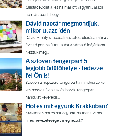
Görögország a világ egyik legkedveltebb
turistacélpontja, és ha már ott vagyunk, akkor
nem árt tudni, hogy...
Dávid naptár megmondjuk,
mikor utazz idén
Dávid Mihály szabadalmaztatott eljárása már 47
éve ad pontos útmutatást a várható időjárásról.
Nézzük meg...
A szlovén tengerpart 5
legjobb üdülőhelye - fedezze
fel Ön is!
Szlovénia népszerű tengerpartja mindössze 47
km hosszú. Az olasz és horvát tengerparti
hangulat keveredik...
Hol és mit együnk Krakkóban?
Krakkóban hol és mit együnk, ha már a város
híres nevezeteségeit megnéztük?