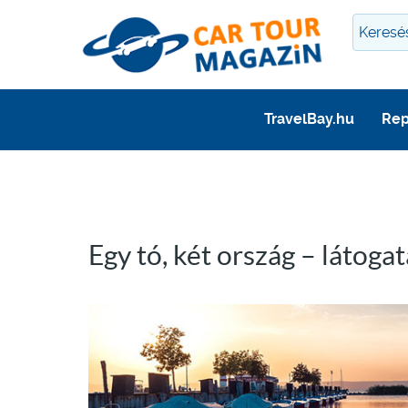
TravelBay.hu
Rep
Egy tó, két ország – látoga