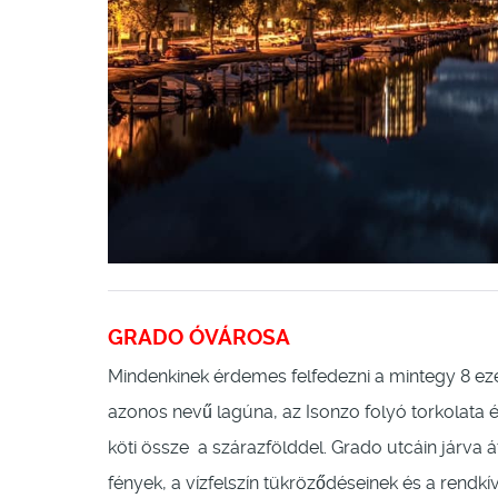
GRADO ÓVÁROSA
Mindenkinek érdemes felfedezni a mintegy 8 eze
azonos nevű lagúna, az Isonzo folyó torkolata é
köti össze a szárazfölddel. Grado utcáin járva 
fények, a vízfelszín tükröződéseinek és a rendkí