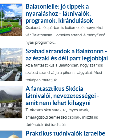
Balatonlelle: jó tippek a
nyaraláshoz - látnivalók,
programok, kirándulások
Családdal és párban is kellemes élményekkel
vár Balatonlelle. Homokos strand, élményfürdő,
nyári programok...
Szabad strandok a Balatonon -
az északi és déli part legjobbjai
Az a fantasztikus a Balatonban, hogy számos
szabad strand várja a pihenni vágyókat. Most
térképen mutatjuk...
A fantasztikus Skócia
látnivalói, nevezetességei -
amit nem lehet kihagyni
Titokzatos skót várak, rejtélyes tavak,
smaragdzöld természeti csodák, misztikus
történetek, ősi tradíciók...
Praktikus tudnivalók Izraelbe