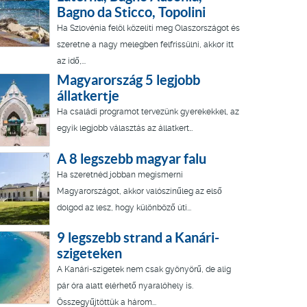
Bagno da Sticco, Topolini
Ha Szlovénia felöl közelíti meg Olaszországot és
szeretne a nagy melegben felfrissülni, akkor itt
az idő,...
Magyarország 5 legjobb
állatkertje
Ha családi programot tervezünk gyerekekkel, az
egyik legjobb választás az állatkert…
A 8 legszebb magyar falu
Ha szeretnéd jobban megismerni
Magyarországot, akkor valószínűleg az első
dolgod az lesz, hogy különböző úti...
9 legszebb strand a Kanári-
szigeteken
A Kanári-szigetek nem csak gyönyörű, de alig
pár óra alatt elérhető nyaralóhely is.
Összegyűjtöttük a három...