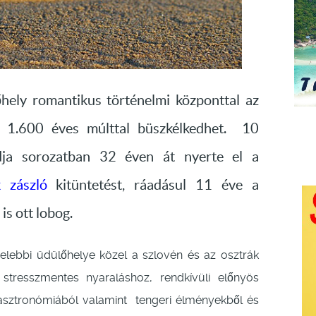
ely romantikus történelmi központtal az
t 1.600 éves múlttal büszkélkedhet. 10
dja sorozatban 32 éven át nyerte el a
k zászló
kitüntetést, ráadásul 11 éve a
is ott lobog.
ebbi üdülőhelye közel a szlovén és az osztrák
stresszmentes nyaraláshoz, rendkívüli előnyös
gasztronómiából valamint tengeri élményekből és