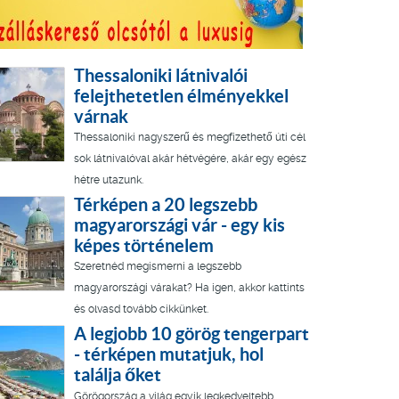
Thessaloniki látnivalói
felejthetetlen élményekkel
várnak
Thessaloniki nagyszerű és megfizethető úti cél
sok látnivalóval akár hétvégére, akár egy egész
hétre utazunk.
Térképen a 20 legszebb
magyarországi vár - egy kis
képes történelem
Szeretnéd megismerni a legszebb
magyarországi várakat? Ha igen, akkor kattints
és olvasd tovább cikkünket.
A legjobb 10 görög tengerpart
- térképen mutatjuk, hol
találja őket
Görögország a világ egyik legkedveltebb