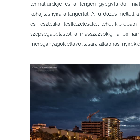
termálfürdője és a tengeri gyógyfürdői miat
kőhajításnyira a tengertől. A fürdőzés mellett a
és esztétikai testkezeléseket lehet kipróbáln
szépségápolástól a masszázsokig, a bőrhámla
méreganyagok eltávolítására alkalmas nyirokk