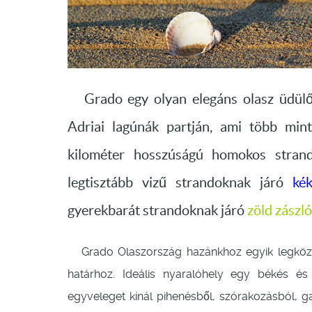
Grado egy olyan elegáns olasz üdülőh
Adriai lagúnák partján, ami több min
kilométer hosszúságú homokos stran
legtisztább vizű strandoknak járó
ké
gyerekbarát strandoknak járó
zöld zászló
Grado Olaszország hazánkhoz egyik legközel
határhoz. Ideális nyaralóhely egy békés és 
egyveleget kínál pihenésből, szórakozásból, 