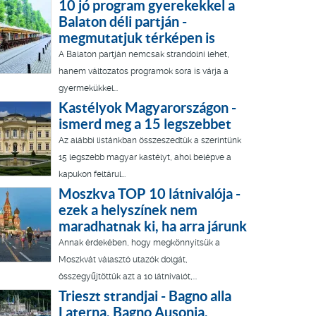
10 jó program gyerekekkel a
Balaton déli partján -
megmutatjuk térképen is
A Balaton partján nemcsak strandolni lehet,
hanem változatos programok sora is várja a
gyermekükkel...
Kastélyok Magyarországon -
ismerd meg a 15 legszebbet
Az alábbi listánkban összeszedtük a szerintünk
15 legszebb magyar kastélyt, ahol belépve a
kapukon feltárul...
Moszkva TOP 10 látnivalója -
ezek a helyszínek nem
maradhatnak ki, ha arra járunk
Annak érdekében, hogy megkönnyítsük a
Moszkvát választó utazók dolgát,
összegyűjtöttük azt a 10 látnivalót,...
Trieszt strandjai - Bagno alla
Laterna, Bagno Ausonia,