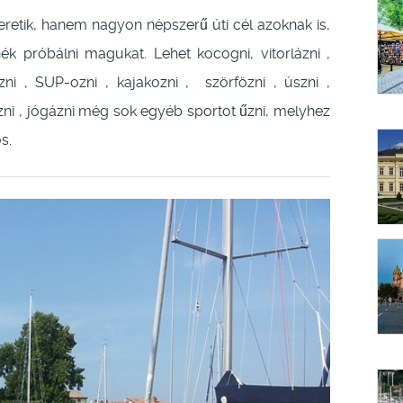
etik, hanem nagyon népszerű úti cél azoknak is,
ék próbálni magukat. Lehet kocogni, vitorlázni ,
zni , SUP-ozni , kajakozni , szörfözni , úszni ,
ezni , jógázni még sok egyéb sportot űzni, melyhez
os.