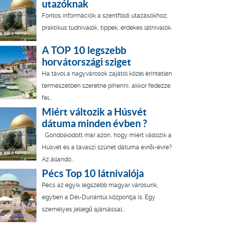
utazóknak
Fontos információk a szentföldi utazásokhoz,
praktikus tudnivalók, tippek, érdekes látnivalók.
A TOP 10 legszebb
horvátországi sziget
Ha távol a nagyvárosok zajától közel érintetlen
természetben szeretne pihenni, akkor fedezze
fel...
Miért változik a Húsvét
dátuma minden évben ?
Gondolkodott már azon, hogy miért változik a
Húsvét és a tavaszi szünet dátuma évről-évre?
Az állandó...
Pécs Top 10 látnivalója
Pécs az egyik legszebb magyar városunk,
egyben a Dél-Dunántúl központja is. Egy
személyes jellegű ajánlással...