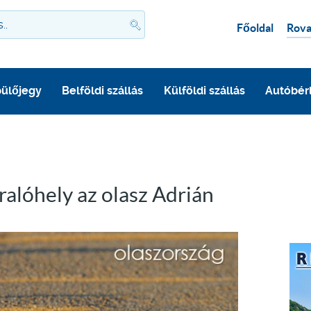
Főoldal
Rova
ülőjegy
Belföldi szállás
Külföldi szállás
Autóbér
ralóhely az olasz Adrián