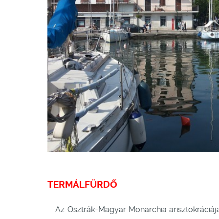
TERMÁLFÜRDŐ
Az Osztrák-Magyar Monarchia arisztokráciája