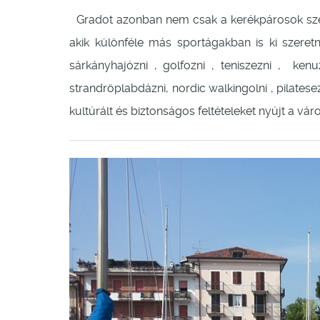
Gradot azonban nem csak a kerékpárosok szer
akik különféle más sportágakban is ki szeretn
sárkányhajózni , golfozni , teniszezni , kenu
strandröplabdázni, nordic walkingolni , pilates
kultúrált és biztonságos feltételeket nyújt a vár