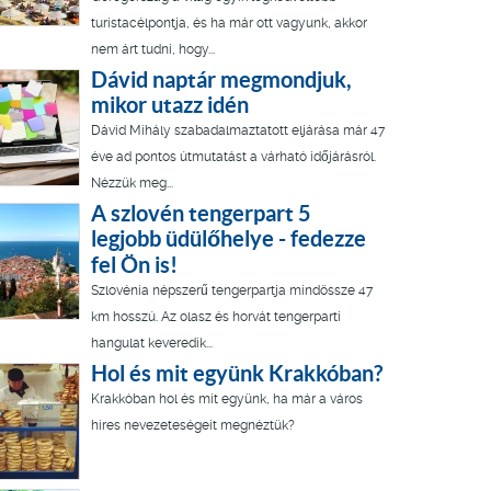
turistacélpontja, és ha már ott vagyunk, akkor
nem árt tudni, hogy...
Dávid naptár megmondjuk,
mikor utazz idén
Dávid Mihály szabadalmaztatott eljárása már 47
éve ad pontos útmutatást a várható időjárásról.
Nézzük meg...
A szlovén tengerpart 5
legjobb üdülőhelye - fedezze
fel Ön is!
Szlovénia népszerű tengerpartja mindössze 47
km hosszú. Az olasz és horvát tengerparti
hangulat keveredik...
Hol és mit együnk Krakkóban?
Krakkóban hol és mit együnk, ha már a város
híres nevezeteségeit megnéztük?