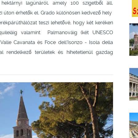
ktárnyi lagúnáról, amely 100 szigetből áll,
i úton érhetők el. Grado különösen kedvező hely
erékpárúthálózat teszi lehetővé, hogy két keréken
quileiáig valamint Palmanováig (két UNESCO
 Valle Cavanata és Foce dell'Isonzo - Isola della
l rendelkező területek és hihetetlenül gazdag