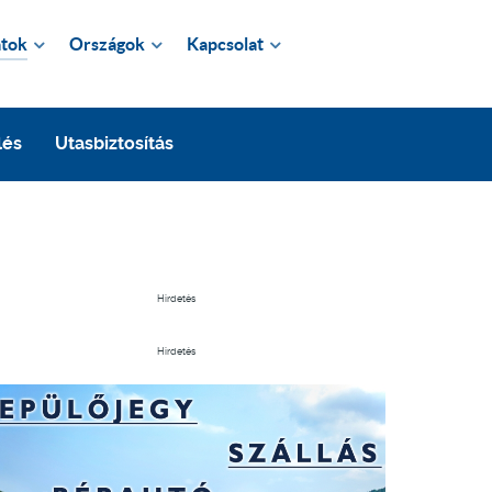
tok
Országok
Kapcsolat
lés
Utasbiztosítás
Hirdetés
Hirdetés