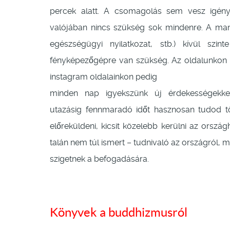
percek alatt. A csomagolás sem vesz igényb
valójában nincs szükség sok mindenre. A mana
egészségügyi nyilatkozat, stb.) kívül szi
fényképezőgépre van szükség. Az oldalunkon 
instagram oldalainkon pedig
minden nap igyekszünk új érdekességekke
utazásig fennmaradó időt hasznosan tudod tö
előreküldeni, kicsit közelebb kerülni az orsz
talán nem túl ismert – tudnivaló az országról, 
szigetnek a befogadására.
Könyvek a buddhizmusról