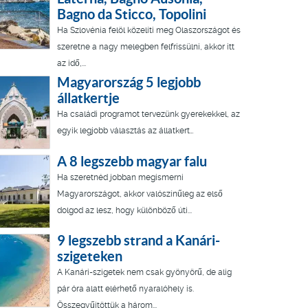
Bagno da Sticco, Topolini
Ha Szlovénia felöl közelíti meg Olaszországot és
szeretne a nagy melegben felfrissülni, akkor itt
az idő,...
Magyarország 5 legjobb
állatkertje
Ha családi programot tervezünk gyerekekkel, az
egyik legjobb választás az állatkert…
A 8 legszebb magyar falu
Ha szeretnéd jobban megismerni
Magyarországot, akkor valószínűleg az első
dolgod az lesz, hogy különböző úti...
9 legszebb strand a Kanári-
szigeteken
A Kanári-szigetek nem csak gyönyörű, de alig
pár óra alatt elérhető nyaralóhely is.
Összegyűjtöttük a három...