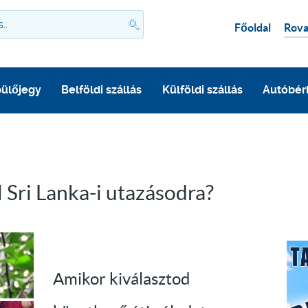
Főoldal
Rova
ülőjegy
Belföldi szállás
Külföldi szállás
Autóbér
 Sri Lanka-i utazásodra?
Amikor kiválasztod