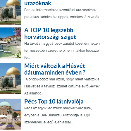
utazóknak
Fontos információk a szentföldi utazásokhoz,
praktikus tudnivalók, tippek, érdekes látnivalók.
A TOP 10 legszebb
horvátországi sziget
Ha távol a nagyvárosok zajától közel érintetlen
természetben szeretne pihenni, akkor fedezze
fel...
Miért változik a Húsvét
dátuma minden évben ?
Gondolkodott már azon, hogy miért változik a
Húsvét és a tavaszi szünet dátuma évről-évre?
Az állandó...
Pécs Top 10 látnivalója
Pécs az egyik legszebb magyar városunk,
egyben a Dél-Dunántúl központja is. Egy
személyes jellegű ajánlással...