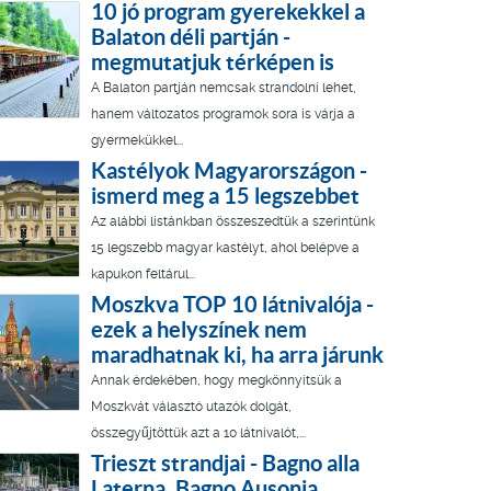
10 jó program gyerekekkel a
Balaton déli partján -
megmutatjuk térképen is
A Balaton partján nemcsak strandolni lehet,
hanem változatos programok sora is várja a
gyermekükkel...
Kastélyok Magyarországon -
ismerd meg a 15 legszebbet
Az alábbi listánkban összeszedtük a szerintünk
15 legszebb magyar kastélyt, ahol belépve a
kapukon feltárul...
Moszkva TOP 10 látnivalója -
ezek a helyszínek nem
maradhatnak ki, ha arra járunk
Annak érdekében, hogy megkönnyítsük a
Moszkvát választó utazók dolgát,
összegyűjtöttük azt a 10 látnivalót,...
Trieszt strandjai - Bagno alla
Laterna, Bagno Ausonia,