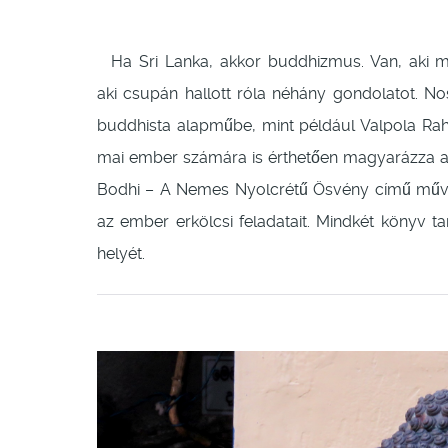
Ha Sri Lanka, akkor buddhizmus. Van, aki már 
aki csupán hallott róla néhány gondolatot. No
buddhista alapműbe, mint például Valpola Ra
mai ember számára is érthetően magyarázza a T
Bodhi – A Nemes Nyolcrétű Ösvény című művét
az ember erkölcsi feladatait. Mindkét könyv t
helyét.