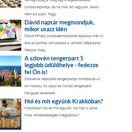
Görögország a világ egyik legkedveltebb
turistacélpontja, és ha már ott vagyunk, akkor
nem árt tudni, hogy...
Dávid naptár megmondjuk,
mikor utazz idén
Dávid Mihály szabadalmaztatott eljárása már 47
éve ad pontos útmutatást a várható időjárásról.
Nézzük meg...
A szlovén tengerpart 5
legjobb üdülőhelye - fedezze
fel Ön is!
Szlovénia népszerű tengerpartja mindössze 47
km hosszú. Az olasz és horvát tengerparti
hangulat keveredik...
Hol és mit együnk Krakkóban?
Krakkóban hol és mit együnk, ha már a város
híres nevezeteségeit megnéztük?