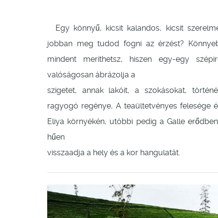
Egy könnyű, kicsit kalandos, kicsit szerelm
jobban meg tudod fogni az érzést? Könnyeb
mindent meríthetsz, hiszen egy-egy szép
valóságosan ábrázolja a
szigetet, annak lakóit, a szokásokat, történ
ragyogó regénye, A teaültetvényes felesége é
Eliya környékén, utóbbi pedig a Galle erődben
hűen
visszaadja a hely és a kor hangulatát.