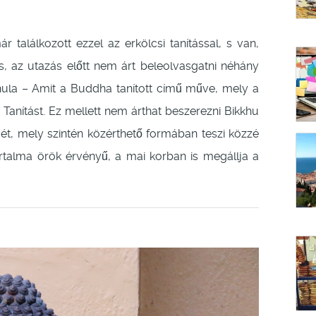
találkozott ezzel az erkölcsi tanítással, s van,
s, az utazás előtt nem árt beleolvasgatni néhány
hula – Amit a Buddha tanított című műve, mely a
anítást. Ez mellett nem árthat beszerezni Bikkhu
, mely szintén közérthető formában teszi közzé
artalma örök érvényű, a mai korban is megállja a