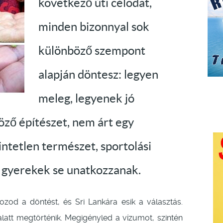
következő úti célodat,
minden bizonnyal sok
különböző szempont
alapján döntesz: legyen
meleg, legyenek jó
öző építészet, nem árt egy
érintetlen természet, sportolási
a gyerekek se unatkozzanak.
d a döntést, és Sri Lankára esik a választás.
latt megtörténik. Megigényled a vízumot, szintén