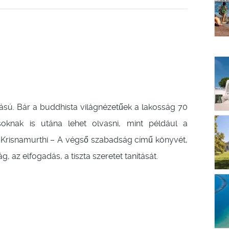
llású. Bár a buddhista világnézetűek a lakosság 70
ásoknak is utána lehet olvasni, mint például a
u Krisnamurthi – A végső szabadság című könyvét,
g, az elfogadás, a tiszta szeretet tanítását.