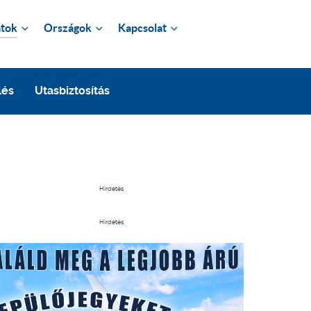
tok
Országok
Kapcsolat
lés
Utasbiztosítás
Hirdetés
Hirdetés