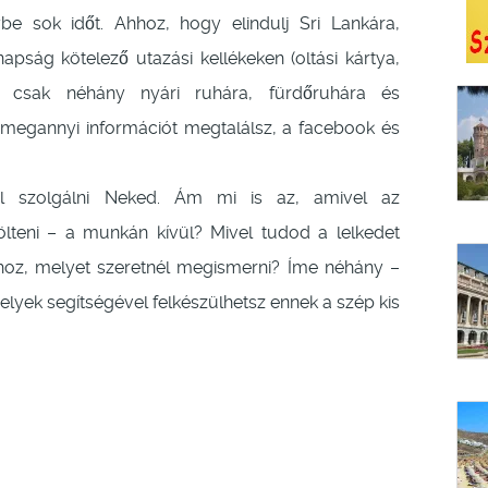
e sok időt. Ahhoz, hogy elindulj Sri Lankára,
pság kötelező utazási kellékeken (oltási kártya,
nte csak néhány nyári ruhára, fürdőruhára és
megannyi információt megtalálsz, a facebook és
l szolgálni Neked. Ám mi is az, amivel az
lteni – a munkán kívül? Mivel tudod a lelkedet
ághoz, melyet szeretnél megismerni? Íme néhány –
melyek segítségével felkészülhetsz ennek a szép kis