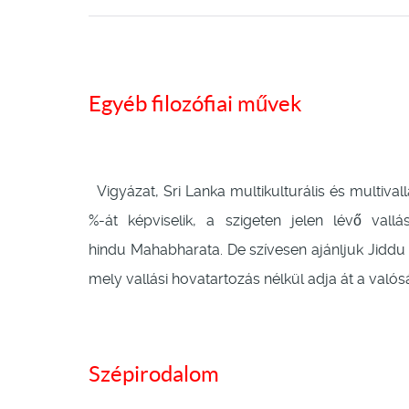
Egyéb filozófiai művek
Vigyázat, Sri Lanka multikulturális és multiva
%-át képviselik, a szigeten jelen lévő vall
hindu Mahabharata. De szívesen ajánljuk Jidd
mely vallási hovatartozás nélkül adja át a valósá
Szépirodalom