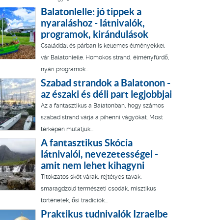
Balatonlelle: jó tippek a
nyaraláshoz - látnivalók,
programok, kirándulások
Családdal és párban is kellemes élményekkel
vár Balatonlelle. Homokos strand, élményfürdő,
nyári programok...
Szabad strandok a Balatonon -
az északi és déli part legjobbjai
Az a fantasztikus a Balatonban, hogy számos
szabad strand várja a pihenni vágyókat. Most
térképen mutatjuk...
A fantasztikus Skócia
látnivalói, nevezetességei -
amit nem lehet kihagyni
Titokzatos skót várak, rejtélyes tavak,
smaragdzöld természeti csodák, misztikus
történetek, ősi tradíciók...
Praktikus tudnivalók Izraelbe