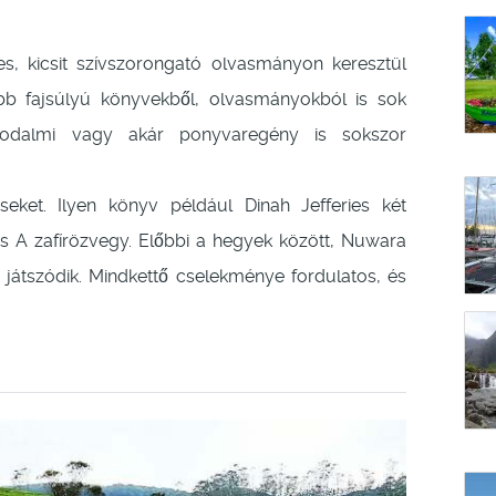
es, kicsit szívszorongató olvasmányon keresztül
b fajsúlyú könyvekből, olvasmányokból is sok
irodalmi vagy akár ponyvaregény is sokszor
éseket. Ilyen könyv például Dinah Jefferies két
s A zafírözvegy. Előbbi a hegyek között, Nuwara
 játszódik. Mindkettő cselekménye fordulatos, és