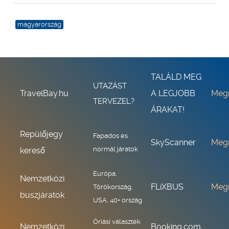
magyarország
TALÁLD MEG
UTAZÁST
TravelBay.hu
A LEGJOBB
Meg
TERVEZEL?
ÁRAKAT!
Repülőjegy
Fapados és
SkyScanner
Meg
normál járatok
kereső
Európa,
Nemzetközi
FLiXBUS
Meg
Törökország,
buszjáratok
USA, 40+ ország
Óriási választék
Nemzetközi
Booking.com,