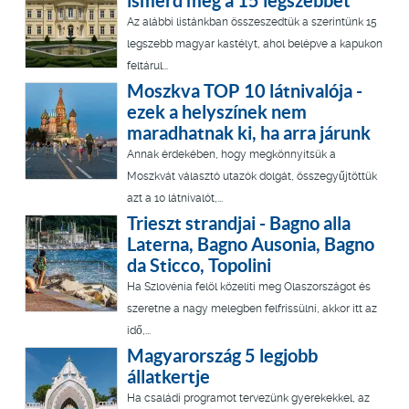
ismerd meg a 15 legszebbet
Az alábbi listánkban összeszedtük a szerintünk 15
legszebb magyar kastélyt, ahol belépve a kapukon
feltárul...
Moszkva TOP 10 látnivalója -
ezek a helyszínek nem
maradhatnak ki, ha arra járunk
Annak érdekében, hogy megkönnyítsük a
Moszkvát választó utazók dolgát, összegyűjtöttük
azt a 10 látnivalót,...
Trieszt strandjai - Bagno alla
Laterna, Bagno Ausonia, Bagno
da Sticco, Topolini
Ha Szlovénia felöl közelíti meg Olaszországot és
szeretne a nagy melegben felfrissülni, akkor itt az
idő,...
Magyarország 5 legjobb
állatkertje
Ha családi programot tervezünk gyerekekkel, az