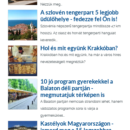
Nézzük meg...
A szlovén tengerpart 5 legjobb
üdülőhelye - fedezze fel Ön is!
Szlovénia népszerű tengerpartja mindössze 47 km
hosszú. Az olasz és horvát tengerparti hangulat
keveredik...
Hol és mit együnk Krakkóban?
Krakkóban hol és mit együnk, ha már a város híres
nevezeteségeit megnéztük?
10 jó program gyerekekkel a
Balaton déli partján -
megmutatjuk térképen is
A Balaton partján nemcsak strandolni lehet, hanem
változatos programok sora is várja a
gyermekükkel...
Kastélyok Magyarországon -