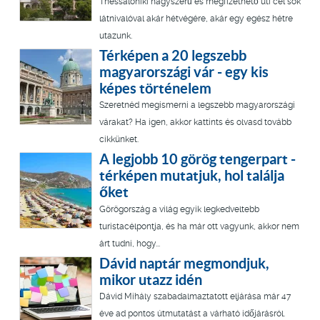
Thessaloniki nagyszerű és megfizethető úti cél sok
látnivalóval akár hétvégére, akár egy egész hétre
utazunk.
Térképen a 20 legszebb
magyarországi vár - egy kis
képes történelem
Szeretnéd megismerni a legszebb magyarországi
várakat? Ha igen, akkor kattints és olvasd tovább
cikkünket.
A legjobb 10 görög tengerpart -
térképen mutatjuk, hol találja
őket
Görögország a világ egyik legkedveltebb
turistacélpontja, és ha már ott vagyunk, akkor nem
árt tudni, hogy...
Dávid naptár megmondjuk,
mikor utazz idén
Dávid Mihály szabadalmaztatott eljárása már 47
éve ad pontos útmutatást a várható időjárásról.