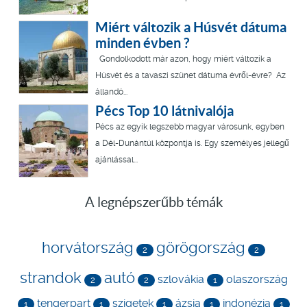
Miért változik a Húsvét dátuma
minden évben ?
Gondolkodott már azon, hogy miért változik a
Húsvét és a tavaszi szünet dátuma évről-évre? Az
állandó...
Pécs Top 10 látnivalója
Pécs az egyik legszebb magyar városunk, egyben
a Dél-Dunántúl központja is. Egy személyes jellegű
ajánlással...
A legnépszerűbb témák
horvátország
görögország
2
2
strandok
autó
szlovákia
olaszország
2
2
1
tengerpart
szigetek
ázsia
indonézia
1
1
1
1
1