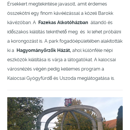
Érsekkert megtekintése javasolt, amit érdemes
összekötni egy finom kávéézással a közeli Barokk
kávézóban. A
Fazekas Alkotóházban
állandó és
időszakos kiállítás tekinthető meg és ki lehet próbálni
a korongozást is. A park fogadóépületében alakították
ki a
Hagyományőrzők Házát,
ahol különféle népi
eszközök kiállítása is várja a látogatókat. A kalocsai
városnézés végén pedig kellemes program a
Kalocsai Gyógyfürdő és Uszoda meglátogatása is.