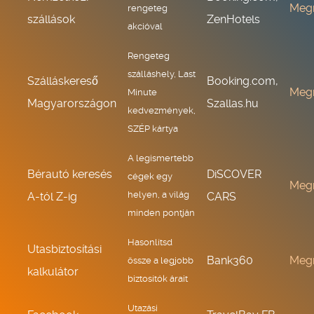
Meg
rengeteg
szállások
ZenHotels
akcióval
Rengeteg
szálláshely, Last
Szálláskereső
Booking.com,
Meg
Minute
Magyarországon
Szallas.hu
kedvezmények,
SZÉP kártya
A legismertebb
Bérautó keresés
DiSCOVER
cégek egy
Meg
helyen, a világ
A-tól Z-ig
CARS
minden pontján
Hasonlítsd
Utasbiztosítási
Bank360
Meg
össze a legjobb
kalkulátor
biztosítók árait
Utazási