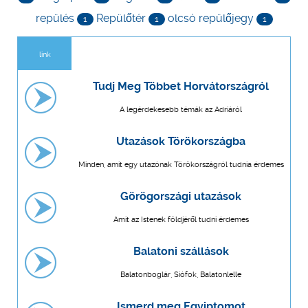
repülés
Repülőtér
olcsó repülőjegy
1
1
1
link
Tudj Meg Többet Horvátországról
A legérdekesebb témák az Adriáról
Utazások Törökországba
Minden, amit egy utazónak Törökországról tudnia érdemes
Görögországi utazások
Amit az Istenek földjéről tudni érdemes
Balatoni szállások
Balatonboglár, Siófok, Balatonlelle
Ismerd meg Egyiptomot