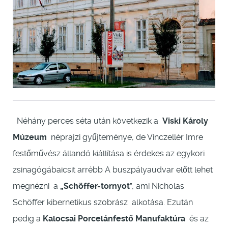
Néhány perces séta után következik a
Viski Károly
Múzeum
néprajzi gyűjteménye, de Vinczellér Imre
festőművész állandó kiállítása is érdekes az egykori
zsinagógábaicsit arrébb A buszpályaudvar előtt lehet
megnézni a
„Schöffer-tornyot
”, ami Nicholas
Schöffer kibernetikus szobrász alkotása. Ezután
pedig a
Kalocsai Porcelánfestő Manufaktúra
és az