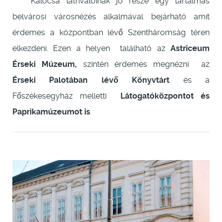
Kalocsa látnvalóinak jó része egy tartalmas
belvárosi városnézés alkalmával bejárható amit
érdemes a központban lévő Szentháromság téren
elkezdeni. Ezen a helyen található az
Astriceum
Érseki Múzeum,
szintén érdemes megnézni az
Érseki Palotában lévő Könyvtárt
és a
Főszékesegyház melletti
Látogatóközpontot és
Paprikamúzeumot is
.