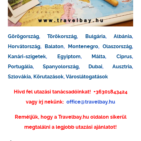
Görögország
,
Törökország
,
Bulgária
,
Albánia
,
Horvátország
,
Balaton
,
Montenegro
,
Olaszország
,
Kanári-szigetek
,
Egyiptom
,
Málta
,
Ciprus
,
Portugália
,
Spanyolország
,
Dubai
,
Ausztria
,
Szlovákia
,
Körutazások
,
Városlátogatások
Hívd fel utazási tanácsadóinkat!
+36301843424
vagy írj nekünk:
office@travelbay.hu
Reméljük, hogy a Travelbay.hu oldalon sikerül
megtalálni a legjobb utazási ajánlatot!