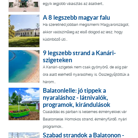
egyik legjobb választás az állatkert…
A 8 legszebb magyar falu
Ha szeretnéd jobban megismerni Magyarországot,
akkor valószínűleg az első dolgod az lesz, hogy
különböző úti...
9 legszebb strand a Kanári-
szigeteken
A Kanári-szigetek nem csak gyönyörű, de alig pár
óra alatt elérhető nyaralóhely is. Összegyűjtöttük a
három...
Balatonlelle: jó tippek a
nyaraláshoz - látnivalók,
programok, kirándulások
Családdal és párban is kellemes élményekkel vár
Balatonlelle. Homokos strand, élményfürdő, nyári
programok...
Szabad strandok a Balatonon -