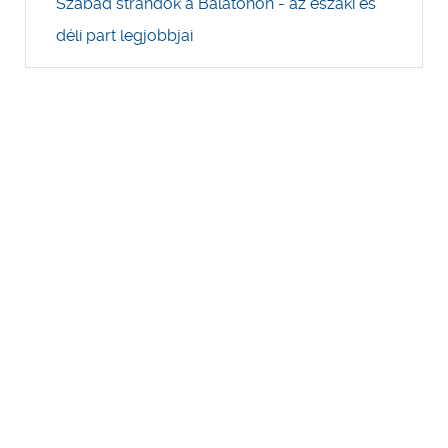
Szabad strandok a Balatonon - az északi és
déli part legjobbjai