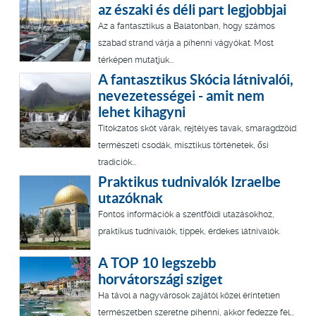
az északi és déli part legjobbjai
Az a fantasztikus a Balatonban, hogy számos
szabad strand várja a pihenni vágyókat. Most
térképen mutatjuk...
A fantasztikus Skócia látnivalói,
nevezetességei - amit nem
lehet kihagyni
Titokzatos skót várak, rejtélyes tavak, smaragdzöld
természeti csodák, misztikus történetek, ősi
tradíciók...
Praktikus tudnivalók Izraelbe
utazóknak
Fontos információk a szentföldi utazásokhoz,
praktikus tudnivalók, tippek, érdekes látnivalók.
A TOP 10 legszebb
horvátországi sziget
Ha távol a nagyvárosok zajától közel érintetlen
természetben szeretne pihenni, akkor fedezze fel...