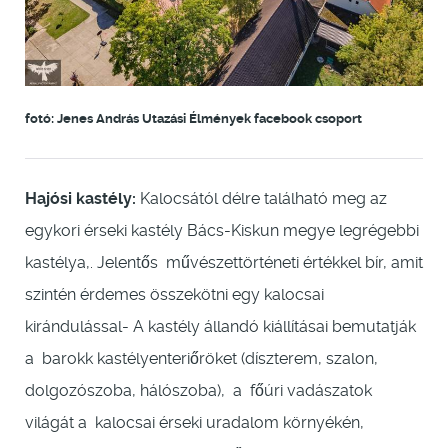
fotó: Jenes András Utazási Élmények facebook csoport
Hajósi kastély:
Kalocsától délre található meg az
egykori érseki kastély Bács-Kiskun megye legrégebbi
kastélya,. Jelentős művészettörténeti értékkel bír, amit
szintén érdemes összekötni egy kalocsai
kirándulással- A kastély állandó kiállításai bemutatják
a barokk kastélyenteriőröket (díszterem, szalon,
dolgozószoba, hálószoba), a főúri vadászatok
világát a kalocsai érseki uradalom környékén,