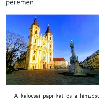
peremén
A kalocsai paprikát és a hímzést