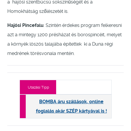
a hajósi szentbúcsú sokszínűségét és a
Homokhátság szőlészetét is.
Hajósi Pincefalu
: Szintén érdekes program felkeresni
azt a mintegy 1200 présházat és borospincéit, melyet
a környék löszös talajába építettek ki a Duna régi
medrének törésvonala mentén.
Utazási Tipp
BOMBA áru szállások, online
foglalás akár SZÉP kártyával is !