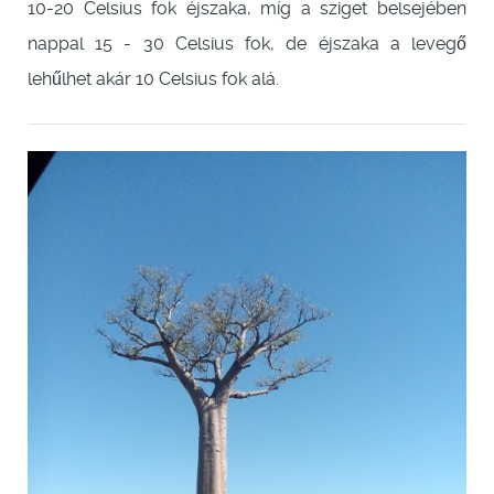
10-20 Celsius fok éjszaka, míg a sziget belsejében
nappal 15 - 30 Celsius fok, de éjszaka a levegő
lehűlhet akár 10 Celsius fok alá.