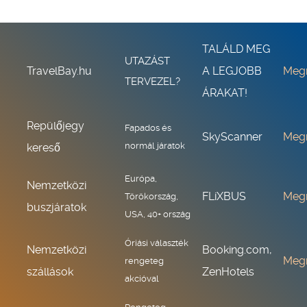
TALÁLD MEG
UTAZÁST
TravelBay.hu
A LEGJOBB
Meg
TERVEZEL?
ÁRAKAT!
Repülőjegy
Fapados és
SkyScanner
Meg
normál járatok
kereső
Európa,
Nemzetközi
FLiXBUS
Meg
Törökország,
buszjáratok
USA, 40+ ország
Óriási választék
Nemzetközi
Booking.com,
Meg
rengeteg
szállások
ZenHotels
akcióval