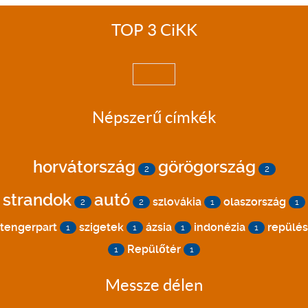
TOP 3 CiKK
Népszerű címkék
horvátország
görögország
2
2
strandok
autó
szlovákia
olaszország
2
2
1
1
tengerpart
szigetek
ázsia
indonézia
repülés
1
1
1
1
Repülőtér
1
1
Messze délen