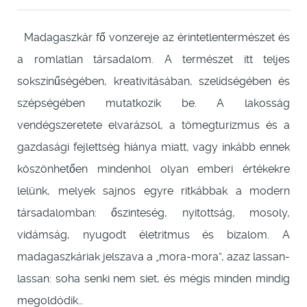
Madagaszkár fő vonzereje az érintetlentermészet és
a romlatlan társadalom. A természet itt teljes
sokszínűségében, kreativitásában, szelídségében és
szépségében mutatkozik be. A lakosság
vendégszeretete elvarázsol, a tömegturizmus és a
gazdasági fejlettség hiánya miatt, vagy inkább ennek
köszönhetően mindenhol olyan emberi értékekre
lelünk, melyek sajnos egyre ritkábbak a modern
társadalomban: őszinteség, nyitottság, mosoly,
vidámság, nyugodt életritmus és bizalom. A
madagaszkáriak jelszava a „mora-mora”, azaz lassan-
lassan: soha senki nem siet, és mégis minden mindig
megoldódik…