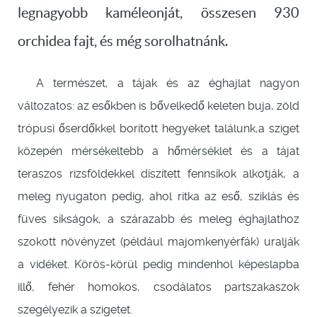
legnagyobb kaméleonját, összesen 930
orchidea fajt, és még sorolhatnánk.
A természet, a tájak és az éghajlat nagyon
változatos: az esőkben is bővelkedő keleten buja, zöld
trópusi őserdőkkel borított hegyeket találunk,a sziget
közepén mérsékeltebb a hőmérséklet és a tájat
teraszos rizsföldekkel díszített fennsíkok alkotják, a
meleg nyugaton pedig, ahol ritka az eső, sziklás és
füves síkságok, a szárazabb és meleg éghajlathoz
szokott növényzet (például majomkenyérfák) uralják
a vidéket. Körös-körül pedig mindenhol képeslapba
illő, fehér homokos, csodálatos partszakaszok
szegélyezik a szigetet.