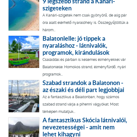
9 legszebb strand a Kanári-
szigeteken
A Kanári-szigetek nem csak gyönyörű, de alig pár
óra alatt elérhető nyaralóhely is. Összegyűjtöttük a
három...
Balatonlelle: jó tippek a
nyaraláshoz - látnivalók,
programok, kirándulások
Családdal és párban is kellemes élményekkel vár
Balatonlelle. Homokos strand, élményfürdő, nyári
programok...
Szabad strandok a Balatonon -
az északi és déli part legjobbjai
Az a fantasztikus a Balatonban, hogy számos
szabad strand várja a pihenni vágyókat. Most
térképen mutatjuk...
A fantasztikus Skócia látnivalói,
nevezetességei - amit nem
lehet kihagyni