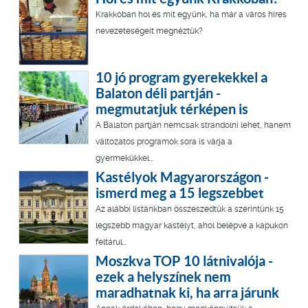
Krakkóban hol és mit együnk, ha már a város híres
nevezeteségeit megnéztük?
10 jó program gyerekekkel a
Balaton déli partján -
megmutatjuk térképen is
A Balaton partján nemcsak strandolni lehet, hanem
változatos programok sora is várja a
gyermekükkel...
Kastélyok Magyarországon -
ismerd meg a 15 legszebbet
Az alábbi listánkban összeszedtük a szerintünk 15
legszebb magyar kastélyt, ahol belépve a kapukon
feltárul...
Moszkva TOP 10 látnivalója -
ezek a helyszínek nem
maradhatnak ki, ha arra járunk