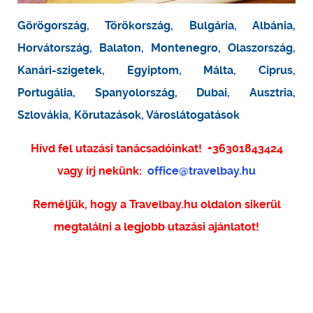
Görögország
,
Törökország
,
Bulgária
,
Albánia
,
Horvátország
,
Balaton
,
Montenegro
,
Olaszország
,
Kanári-szigetek
,
Egyiptom
,
Málta
,
Ciprus
,
Portugália
,
Spanyolország
,
Dubai
,
Ausztria
,
Szlovákia
,
Körutazások
,
Városlátogatások
Hívd fel utazási tanácsadóinkat!
+36301843424
vagy írj nekünk:
office@travelbay.hu
Reméljük, hogy a Travelbay.hu oldalon sikerül
megtalálni a legjobb utazási ajánlatot!