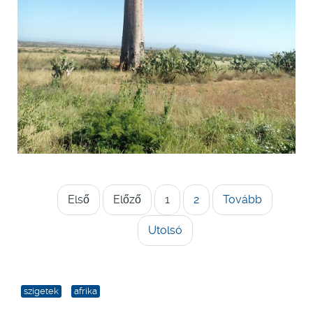
Első
Előző
1
2
Tovább
Utolsó
szigetek
afrika