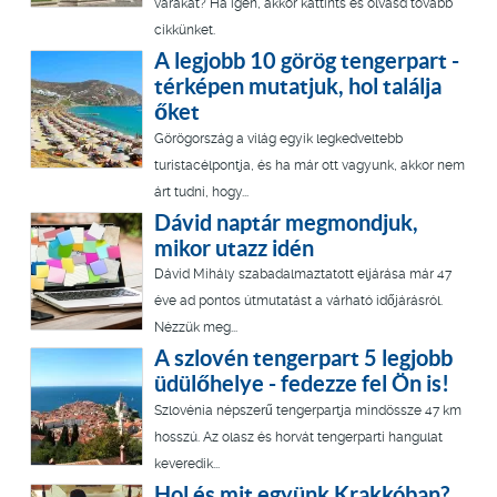
várakat? Ha igen, akkor kattints és olvasd tovább
cikkünket.
A legjobb 10 görög tengerpart -
térképen mutatjuk, hol találja
őket
Görögország a világ egyik legkedveltebb
turistacélpontja, és ha már ott vagyunk, akkor nem
árt tudni, hogy...
Dávid naptár megmondjuk,
mikor utazz idén
Dávid Mihály szabadalmaztatott eljárása már 47
éve ad pontos útmutatást a várható időjárásról.
Nézzük meg...
A szlovén tengerpart 5 legjobb
üdülőhelye - fedezze fel Ön is!
Szlovénia népszerű tengerpartja mindössze 47 km
hosszú. Az olasz és horvát tengerparti hangulat
keveredik...
Hol és mit együnk Krakkóban?