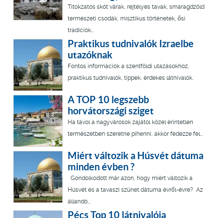
Titokzatos skót várak, rejtélyes tavak, smaragdzöld
természeti csodák, misztikus történetek, ősi
tradíciók...
Praktikus tudnivalók Izraelbe
utazóknak
Fontos információk a szentföldi utazásokhoz,
praktikus tudnivalók, tippek, érdekes látnivalók.
A TOP 10 legszebb
horvátországi sziget
Ha távol a nagyvárosok zajától közel érintetlen
természetben szeretne pihenni, akkor fedezze fel...
Miért változik a Húsvét dátuma
minden évben ?
Gondolkodott már azon, hogy miért változik a
Húsvét és a tavaszi szünet dátuma évről-évre? Az
állandó...
Pécs Top 10 látnivalója