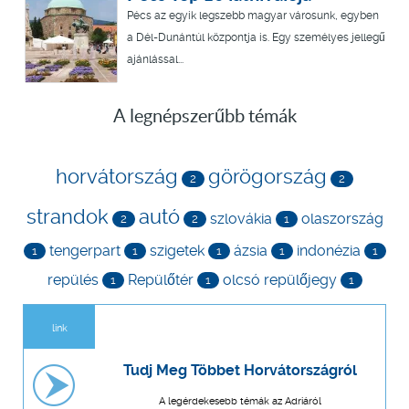
Pécs az egyik legszebb magyar városunk, egyben
a Dél-Dunántúl központja is. Egy személyes jellegű
ajánlással...
A legnépszerűbb témák
horvátország
görögország
2
2
strandok
autó
szlovákia
olaszország
2
2
1
tengerpart
szigetek
ázsia
indonézia
1
1
1
1
1
repülés
Repülőtér
olcsó repülőjegy
1
1
1
link
Tudj Meg Többet Horvátországról
A legérdekesebb témák az Adriáról