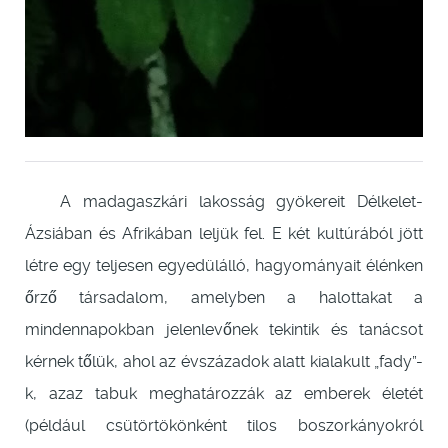
A madagaszkári lakosság gyökereit Délkelet-
Ázsiában és Afrikában leljük fel. E két kultúrából jött
létre egy teljesen egyedülálló, hagyományait élénken
őrző társadalom, amelyben a halottakat a
mindennapokban jelenlevőnek tekintik és tanácsot
kérnek tőlük, ahol az évszázadok alatt kialakult „fady”-
k, azaz tabuk meghatározzák az emberek életét
(például csütörtökönként tilos boszorkányokról