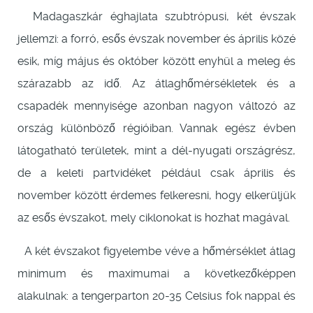
Madagaszkár éghajlata szubtrópusi, két évszak
jellemzi: a forró, esős évszak november és április közé
esik, míg május és október között enyhül a meleg és
szárazabb az idő. Az átlaghőmérsékletek és a
csapadék mennyisége azonban nagyon változó az
ország különböző régióiban. Vannak egész évben
látogatható területek, mint a dél-nyugati országrész,
de a keleti partvidéket például csak április és
november között érdemes felkeresni, hogy elkerüljük
az esős évszakot, mely ciklonokat is hozhat magával.
A két évszakot figyelembe véve a hőmérséklet átlag
minimum és maximumai a következőképpen
alakulnak: a tengerparton 20-35 Celsius fok nappal és