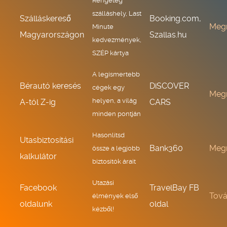
Rengeteg
szálláshely, Last
Szálláskereső
Booking.com,
Meg
Minute
Magyarországon
Szallas.hu
kedvezmények,
SZÉP kártya
A legismertebb
Bérautó keresés
DiSCOVER
cégek egy
Meg
helyen, a világ
A-tól Z-ig
CARS
minden pontján
Hasonlítsd
Utasbiztosítási
Bank360
Meg
össze a legjobb
kalkulátor
biztosítók árait
Utazási
Facebook
TravelBay FB
Tov
élmények első
oldalunk
oldal
kézből!