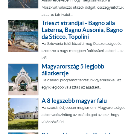
Annak érdekében, hogy megkönnyítsük a
Moszkvát választó utazók dolgát, összegyűjtöttük
azt a 10 látnivalót,...
Trieszt strandjai - Bagno alla
Laterna, Bagno Ausonia, Bagno
da Sticco, Topolini
Ha Szlovénia felöl közelíti meg Olaszországot és
szeretne a nagy melegben felfrissülni, akkor itt az
idő,...
Magyarország 5 legjobb
állatkertje
Ha családi programot tervezünk gyerekekkel, az
egyik legjobb választás az állatkert…
A 8 legszebb magyar falu
Ha szeretnéd jobban megismerni Magyarországot,
akkor valószínűleg az első dolgod az lesz, hogy
különböző úti...