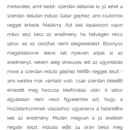
mintavétel, amit kedd- szerdán állítanak ki, jó lehet a
szerdán délután induló Qatar géphez, ami csütörtök
reggel érkezik Maldívra. Azt kell kisakkozni vajon
mikor lesz kész az eredmény, ha hétvégén nincs
labor, es ez okozhat némi idegeskedést. Bizonyos
magánlaborok eleve két nyelven adjak ki az
eredményt, nekem elég stresszes lett az ügyintézés
mivel a szerdán induló géphez hétfőn reggeli teszt -
ami keddre mar várható volt- csak szerdán délelőtt
érkezett meg hosszas telefonálás után. A labor
egyáltalán nem veszi figyelembe azt, hogy a
hozzátartozóknak utazáshoz ugyanarra a határidőre
kell az eredmény. Miután megvan a jó esetben
negatív teszt, indulás előtt 24 órán belül még