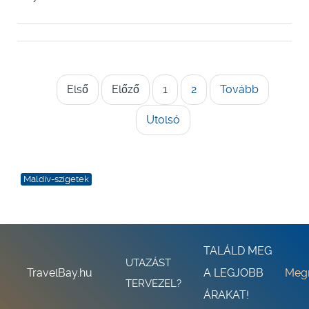
Első
Előző
1
2
Tovább
Utolsó
Maldiv-szigetek
TALÁLD MEG
UTAZÁST
TravelBay.hu
A LEGJOBB
Meg
TERVEZEL?
ÁRAKAT!