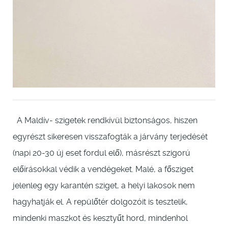
A Maldív- szigetek rendkívül biztonságos, hiszen
egyrészt sikeresen visszafogták a járvány terjedését
(napi 20-30 új eset fordul elő), másrészt szigorú
előírásokkal védik a vendégeket. Malé, a fősziget
jelenleg egy karantén sziget, a helyi lakosok nem
hagyhatják el. A repülőtér dolgozóit is tesztelik,
mindenki maszkot és kesztyűt hord, mindenhol