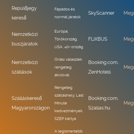
Repülőjegy
Fapados és
SkyScanner
Meg
normál járatok
kereső
Európa,
Nemzetközi
FLiXBUS
Meg
Törökország,
buszjáratok
USA, 40+ ország
Óriási választék
Nemzetközi
Booking.com,
Meg
rengeteg
szállások
ZenHotels
akcióval
Rengeteg
szálláshely, Last
Szálláskereső
Booking.com,
Meg
Minute
Magyarországon
Szallas.hu
kedvezmények,
SZÉP kártya
A legismertebb