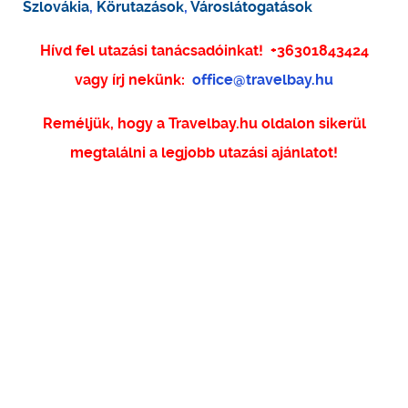
Szlovákia
,
Körutazások
,
Városlátogatások
Hívd fel utazási tanácsadóinkat!
+36301843424
vagy írj nekünk:
office@travelbay.hu
Reméljük, hogy a Travelbay.hu oldalon sikerül
megtalálni a legjobb utazási ajánlatot!