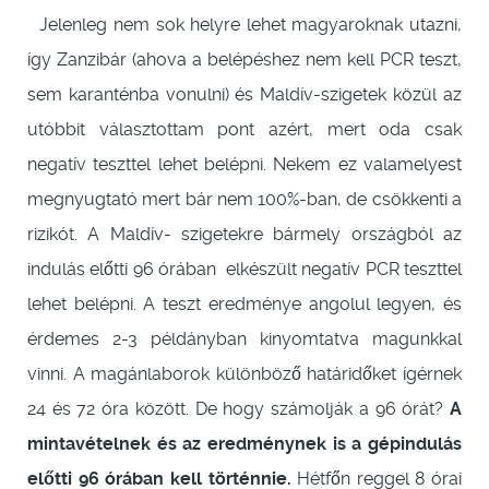
Jelenleg nem sok helyre lehet magyaroknak utazni,
így Zanzibár (ahova a belépéshez nem kell PCR teszt,
sem karanténba vonulni) és Maldív-szigetek közül az
utóbbit választottam pont azért, mert oda csak
negatív teszttel lehet belépni. Nekem ez valamelyest
megnyugtató mert bár nem 100%-ban, de csökkenti a
rizikót. A Maldív- szigetekre bármely országból az
indulás előtti 96 órában elkészült negatív PCR teszttel
lehet belépni. A teszt eredménye angolul legyen, és
érdemes 2-3 példányban kinyomtatva magunkkal
vinni. A magánlaborok különböző határidőket ígérnek
24 és 72 óra között. De hogy számolják a 96 órát?
A
mintavételnek és az eredménynek is a gépindulás
előtti 96 órában kell történnie.
Hétfőn reggel 8 órai