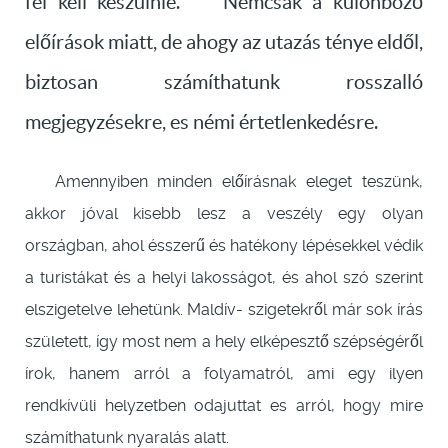
fel kell készülnie. Nemcsak a különböző
előírások miatt, de ahogy az utazás ténye eldől,
biztosan számíthatunk rosszalló
megjegyzésekre, es némi értetlenkedésre.
Amennyiben minden előírásnak eleget teszünk,
akkor jóval kisebb lesz a veszély egy olyan
országban, ahol ésszerű és hatékony lépésekkel védik
a turistákat és a helyi lakosságot, és ahol szó szerint
elszigetelve lehetünk. Maldív- szigetekről már sok írás
született, így most nem a hely elképesztő szépségéről
írok, hanem arról a folyamatról, ami egy ilyen
rendkívüli helyzetben odajuttat es arról, hogy mire
számíthatunk nyaralás alatt.