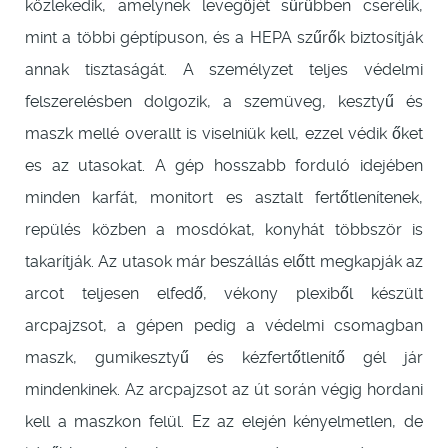
közlekedik, amelynek levegőjét sűrűbben cserélik,
mint a többi géptípuson, és a HEPA szűrők biztosítják
annak tisztaságát. A személyzet teljes védelmi
felszerelésben dolgozik, a szemüveg, kesztyű és
maszk mellé overallt is viselniük kell, ezzel védik őket
es az utasokat. A gép hosszabb forduló idejében
minden karfát, monitort es asztalt fertőtlenítenek,
repülés közben a mosdókat, konyhát többször is
takarítják. Az utasok már beszállás előtt megkapják az
arcot teljesen elfedő, vékony plexiből készült
arcpajzsot, a gépen pedig a védelmi csomagban
maszk, gumikesztyű és kézfertőtlenítő gél jár
mindenkinek. Az arcpajzsot az út során végig hordani
kell a maszkon felül. Ez az elején kényelmetlen, de