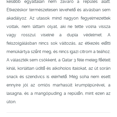
később egyáltalán nem zavaró a repülés alatt.
Étkezéskor természetesen levehető és alvásban sem
akadályoz. Az utasok mind nagyon fegyelmezettek
voltak, nem láttam olyat, aki ne tette volna vissza
vagy rosszul viselné a dupla védelmet. A
felszolgálásban nincs sok változás, az étkezés előtti
menükártya szűnt meg, és nincs igazi citrom a teához.
A választék sem csökkent, a Qatar 3 féle meleg főételt
kínál, korlátlan üdítő és alkoholos italokat, az út során
snack és szendvics is elérhető. Még soha nem esett
ennyire jól az omlós marhasült krumplipürével, a
lasagna, és a mangópuding a repülőn, mint ezen az
úton.