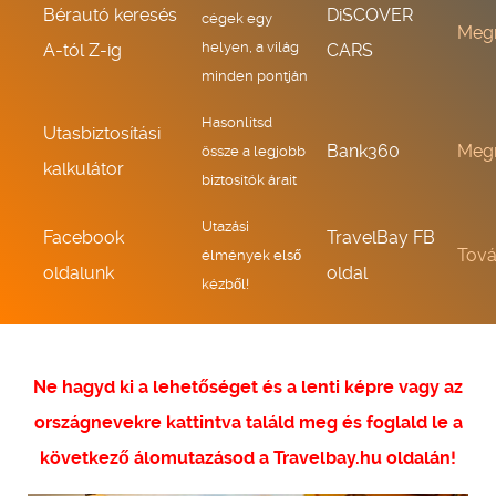
Bérautó keresés
DiSCOVER
cégek egy
Meg
helyen, a világ
A-tól Z-ig
CARS
minden pontján
Hasonlítsd
Utasbiztosítási
Bank360
Meg
össze a legjobb
kalkulátor
biztosítók árait
Utazási
Facebook
TravelBay FB
Tov
élmények első
oldalunk
oldal
kézből!
Ne hagyd ki a lehetőséget és a lenti képre vagy az
országnevekre kattintva találd meg és foglald le a
következő álomutazásod a Travelbay.hu oldalán!