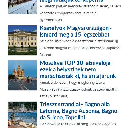
A Balaton partján nemcsak strandolni lehet, hanem
változatos programok sora is várja a
gyermekükkel...
Kastélyok Magyarországon -
ismerd meg a 15 legszebbet
Az alábbi listánkban összeszedtük a szerintünk 15
legszebb magyar kastélyt, ahol belépve a kapukon
feltárul...
Moszkva TOP 10 látnivalója -
ezek a helyszínek nem
maradhatnak ki, ha arra járunk
Annak érdekében, hogy megkönnyítsük a
Moszkvát választó utazók dolgát, összegyűjtöttük
azt a 10 látnivalót,...
Trieszt strandjai - Bagno alla
Laterna, Bagno Ausonia, Bagno
da Sticco, Topolini
Ha Szlovénia felöl közelíti meg Olaszországot és