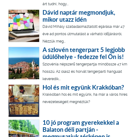
árt tudni, hogy...
Dávid naptár megmondjuk,
mikor utazz idén
Dávid Mihály szabadalmaztatott eljárása már 47
éve ad pontos útmutatást a várható időjárásról.
Nézzük meg...
A szlovén tengerpart 5 legjobb
üdülőhelye - fedezze fel Ön is!
Szlovénia népszerű tengerpartja mindössze 47 km
hosszú. Az olasz és horvát tengerparti hangulat
keveredik...
Hol és mit együnk Krakkóban?
Krakkóban hol és mit együnk, ha már a város híres
nevezeteségeit megnéztük?
10 jó program gyerekekkel a
Balaton déli partján -
megmutatjuk térképen is