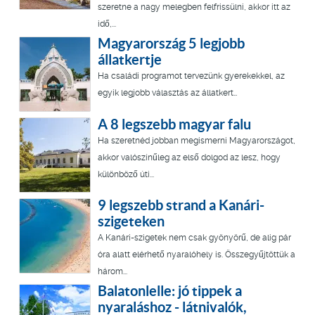
szeretne a nagy melegben felfrissülni, akkor itt az
idő,...
Magyarország 5 legjobb
állatkertje
Ha családi programot tervezünk gyerekekkel, az
egyik legjobb választás az állatkert…
A 8 legszebb magyar falu
Ha szeretnéd jobban megismerni Magyarországot,
akkor valószínűleg az első dolgod az lesz, hogy
különböző úti...
9 legszebb strand a Kanári-
szigeteken
A Kanári-szigetek nem csak gyönyörű, de alig pár
óra alatt elérhető nyaralóhely is. Összegyűjtöttük a
három...
Balatonlelle: jó tippek a
nyaraláshoz - látnivalók,