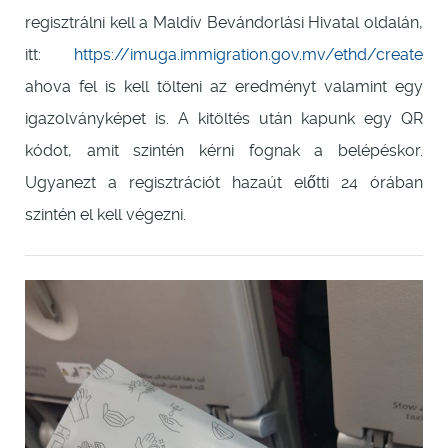
regisztrálni kell a Maldív Bevándorlási Hivatal oldalán,
itt:
https://imuga.immigration.gov.mv/ethd/create
ahova fel is kell tölteni az eredményt valamint egy
igazolványképet is. A kitöltés után kapunk egy QR
kódot, amit szintén kérni fognak a belépéskor.
Ugyanezt a regisztrációt hazaút előtti 24 órában
szintén el kell végezni.