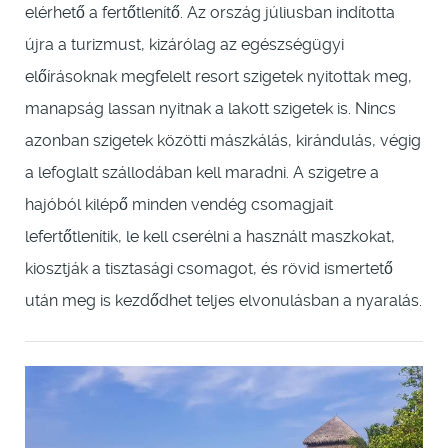
elérhető a fertőtlenítő. Az ország júliusban indította
újra a turizmust, kizárólag az egészségügyi
előírásoknak megfelelt resort szigetek nyitottak meg,
manapság lassan nyitnak a lakott szigetek is. Nincs
azonban szigetek közötti mászkálás, kirándulás, végig
a lefoglalt szállodában kell maradni. A szigetre a
hajóból kilépő minden vendég csomagjait
lefertőtlenítik, le kell cserélni a használt maszkokat,
kiosztják a tisztasági csomagot, és rövid ismertető
után meg is kezdődhet teljes elvonulásban a nyaralás.