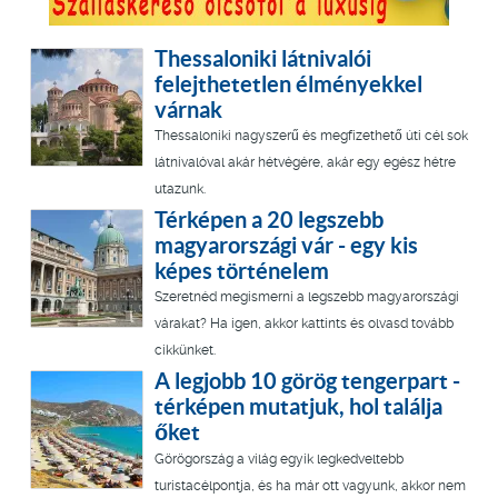
Thessaloniki látnivalói
felejthetetlen élményekkel
várnak
Thessaloniki nagyszerű és megfizethető úti cél sok
látnivalóval akár hétvégére, akár egy egész hétre
utazunk.
Térképen a 20 legszebb
magyarországi vár - egy kis
képes történelem
Szeretnéd megismerni a legszebb magyarországi
várakat? Ha igen, akkor kattints és olvasd tovább
cikkünket.
A legjobb 10 görög tengerpart -
térképen mutatjuk, hol találja
őket
Görögország a világ egyik legkedveltebb
turistacélpontja, és ha már ott vagyunk, akkor nem