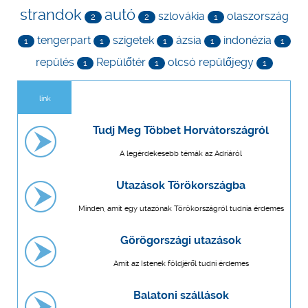
strandok
autó
szlovákia
olaszország
2
2
1
tengerpart
szigetek
ázsia
indonézia
1
1
1
1
1
repülés
Repülőtér
olcsó repülőjegy
1
1
1
link
Tudj Meg Többet Horvátországról
A legérdekesebb témák az Adriáról
Utazások Törökországba
Minden, amit egy utazónak Törökországról tudnia érdemes
Görögországi utazások
Amit az Istenek földjéről tudni érdemes
Balatoni szállások