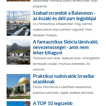
Balatonlelle. Homokos strand, élményfürdő, nyári
programok...
Szabad strandok a Balatonon -
az északi és déli part legjobbjai
Az a fantasztikus a Balatonban, hogy számos
szabad strand várja a pihenni vágyókat. Most
térképen mutatjuk...
A fantasztikus Skócia látnivalói,
nevezetességei - amit nem
lehet kihagyni
Titokzatos skót várak, rejtélyes tavak, smaragdzöld
természeti csodák, misztikus történetek, ősi
tradíciók...
Praktikus tudnivalók Izraelbe
utazóknak
Fontos információk a szentföldi utazásokhoz,
praktikus tudnivalók, tippek, érdekes látnivalók.
A TOP 10 legszebb