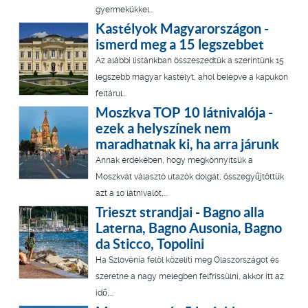
gyermekükkel...
Kastélyok Magyarországon -
ismerd meg a 15 legszebbet
Az alábbi listánkban összeszedtük a szerintünk 15
legszebb magyar kastélyt, ahol belépve a kapukon
feltárul...
Moszkva TOP 10 látnivalója -
ezek a helyszínek nem
maradhatnak ki, ha arra járunk
Annak érdekében, hogy megkönnyítsük a
Moszkvát választó utazók dolgát, összegyűjtöttük
azt a 10 látnivalót,...
Trieszt strandjai - Bagno alla
Laterna, Bagno Ausonia, Bagno
da Sticco, Topolini
Ha Szlovénia felöl közelíti meg Olaszországot és
szeretne a nagy melegben felfrissülni, akkor itt az
idő,...