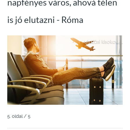
napfényes város, ahová télen
is jó elutazni - Róma
5. oldal / 5