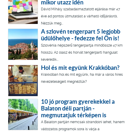
mikor utazz idén
Dávid Mihály szabadalmaztatott eljárása már 47
éve ad pontos útmutatást a várható időjárásról.
Nézzük meg...
A szlovén tengerpart 5 legjobb
üdülőhelye - fedezze fel Ön is!
Szlovénia népszerű tengerpartja mindössze 47 km
hosszú. Az olasz és horvát tengerparti hangulat
keveredik...
Hol és mit együnk Krakkóban?
Krakkóban hol és mit együnk, ha már a város híres
nevezeteségeit megnéztük?
10 jó program gyerekekkel a
Balaton déli partján -
megmutatjuk térképen is
A Balaton partján nemcsak strandolni lehet, hanem
változatos programok sora is várja a