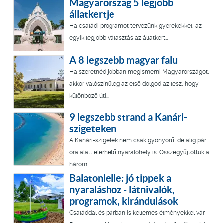
Magyarország 5 legjobb
állatkertje
Ha családi programot tervezünk gyerekekkel, az
egyik legjobb választás az állatkert…
A 8 legszebb magyar falu
Ha szeretnéd jobban megismerni Magyarországot,
akkor valószínűleg az első dolgod az lesz, hogy
különböző úti...
9 legszebb strand a Kanári-
szigeteken
A Kanári-szigetek nem csak gyönyörű, de alig pár
óra alatt elérhető nyaralóhely is. Összegyűjtöttük a
három...
Balatonlelle: jó tippek a
nyaraláshoz - látnivalók,
programok, kirándulások
Családdal és párban is kellemes élményekkel vár