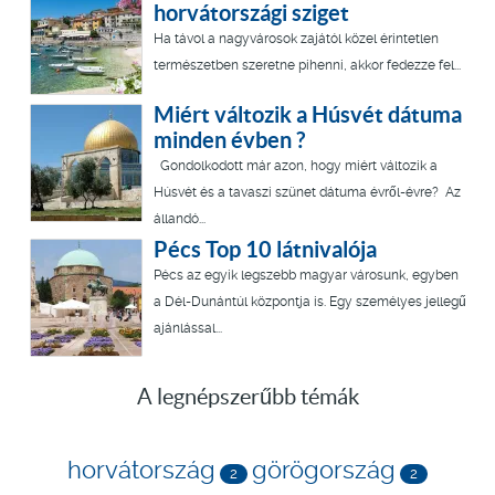
horvátországi sziget
Ha távol a nagyvárosok zajától közel érintetlen
természetben szeretne pihenni, akkor fedezze fel...
Miért változik a Húsvét dátuma
minden évben ?
Gondolkodott már azon, hogy miért változik a
Húsvét és a tavaszi szünet dátuma évről-évre? Az
állandó...
Pécs Top 10 látnivalója
Pécs az egyik legszebb magyar városunk, egyben
a Dél-Dunántúl központja is. Egy személyes jellegű
ajánlással...
A legnépszerűbb témák
horvátország
görögország
2
2