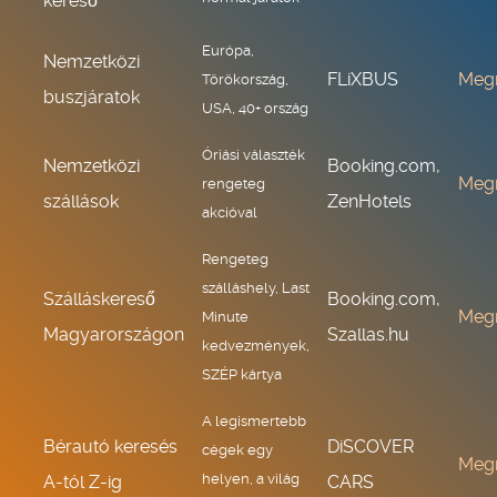
kereső
Európa,
Nemzetközi
FLiXBUS
Meg
Törökország,
buszjáratok
USA, 40+ ország
Óriási választék
Nemzetközi
Booking.com,
Meg
rengeteg
szállások
ZenHotels
akcióval
Rengeteg
szálláshely, Last
Szálláskereső
Booking.com,
Meg
Minute
Magyarországon
Szallas.hu
kedvezmények,
SZÉP kártya
A legismertebb
Bérautó keresés
DiSCOVER
cégek egy
Meg
helyen, a világ
A-tól Z-ig
CARS