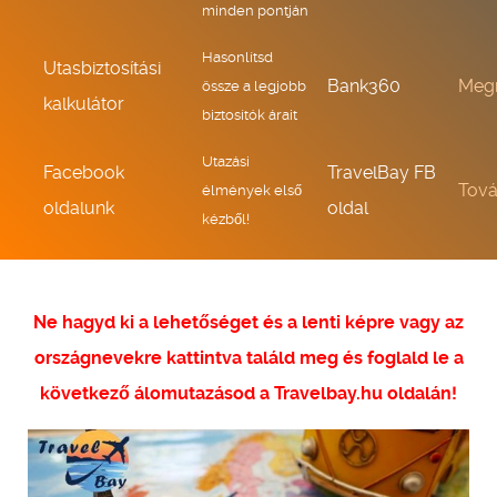
minden pontján
Hasonlítsd
Utasbiztosítási
Bank360
Meg
össze a legjobb
kalkulátor
biztosítók árait
Utazási
Facebook
TravelBay FB
Tov
élmények első
oldalunk
oldal
kézből!
Ne hagyd ki a lehetőséget és a lenti képre vagy az
országnevekre kattintva találd meg és foglald le a
következő álomutazásod a Travelbay.hu oldalán!