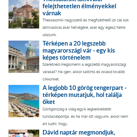
felejthetetlen élményekkel
várnak
Thessaloniki nagyszerű és megfizethető úti cél sok
látnivalóval akár hétvégére, akár egy egész hétre
utazunk.
Térképen a 20 legszebb
magyarországi vár - egy kis
képes történelem
Szeretnéd megismerni a legszebb magyarországi
várakat? Ha igen, akkor kattints és olvasd tovább
cikkünket.
A legjobb 10 görög tengerpart -
térképen mutatjuk, hol találja
őket
Görögország a világ egyik legkedveltebb
turistacélpontja, és ha már ott vagyunk, akkor nem
árt tudni, hogy...
Dávid naptár megmondjuk,