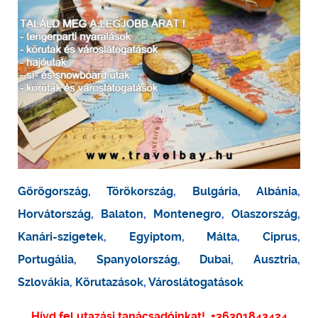
Görögország
,
Törökország
,
Bulgária
,
Albánia
,
Horvátország
,
Balaton
,
Montenegro
,
Olaszország
,
Kanári-szigetek
,
Egyiptom
,
Málta
,
Ciprus
,
Portugália
,
Spanyolország
,
Dubai
,
Ausztria
,
Szlovákia
,
Körutazások
,
Városlátogatások
Hívd fel utazási tanácsadóinkat!
+36301843424