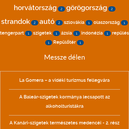
horvátország
görögország
2
2
strandok
autó
szlovákia
olaszország
2
2
1
1
tengerpart
szigetek
ázsia
indonézia
repülés
1
1
1
1
Repülőtér
1
1
Messze délen
La Gomera – a vidéki turizmus fellegvára
A Baleár-szigetek kormánya lecsapott az
alkoholturistákra
A Kanári-szigetek természetes medencéi - 2. rész