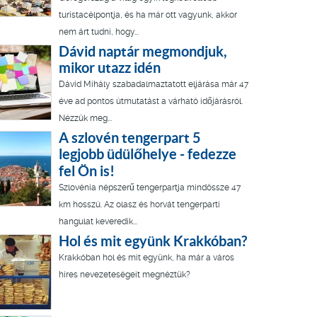
turistacélpontja, és ha már ott vagyunk, akkor
nem árt tudni, hogy...
Dávid naptár megmondjuk,
mikor utazz idén
Dávid Mihály szabadalmaztatott eljárása már 47
éve ad pontos útmutatást a várható időjárásról.
Nézzük meg...
A szlovén tengerpart 5
legjobb üdülőhelye - fedezze
fel Ön is!
Szlovénia népszerű tengerpartja mindössze 47
km hosszú. Az olasz és horvát tengerparti
hangulat keveredik...
Hol és mit együnk Krakkóban?
Krakkóban hol és mit együnk, ha már a város
híres nevezeteségeit megnéztük?