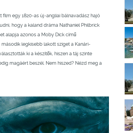
 film egy 1820-as új-angliai bálnavadász hajó
udni, hogy a kaland dráma Nathaniel Philbrick
net alapja azonos a Moby Dick című
 második legkisebb lakott sziget a Kanári-
asztották ki a készítők, hiszen a táj szinte
 pedig magáért beszél. Nem hiszed? Nézd meg a