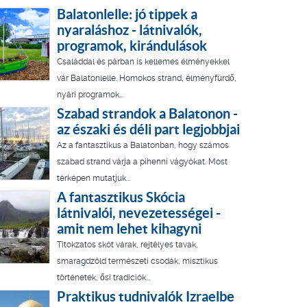
Balatonlelle: jó tippek a
nyaraláshoz - látnivalók,
programok, kirándulások
Családdal és párban is kellemes élményekkel
vár Balatonlelle. Homokos strand, élményfürdő,
nyári programok...
Szabad strandok a Balatonon -
az északi és déli part legjobbjai
Az a fantasztikus a Balatonban, hogy számos
szabad strand várja a pihenni vágyókat. Most
térképen mutatjuk...
A fantasztikus Skócia
látnivalói, nevezetességei -
amit nem lehet kihagyni
Titokzatos skót várak, rejtélyes tavak,
smaragdzöld természeti csodák, misztikus
történetek, ősi tradíciók...
Praktikus tudnivalók Izraelbe