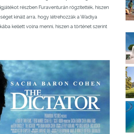
vígjátékot részben Furaventurán rögzítették, hiszen
őséget kínált arra, hogy létrehozzák a Wadiya
ába kellett volna menni, hiszen a történet szerint