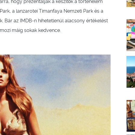
arra, hogy prezentálják a készítők a történelem
i Park, a lanzarotei Timanfaya Nemzeti Park és a
k. Bár az IMDB-n hihetetlenül alacsony értékelést
t mozi máig sokak kedvence.