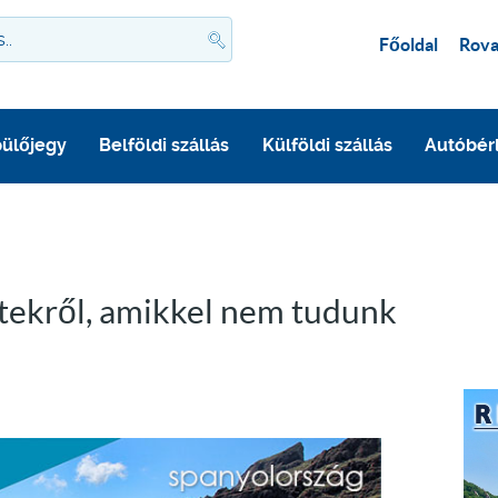
Főoldal
Rova
ülőjegy
Belföldi szállás
Külföldi szállás
Autóbér
etekről, amikkel nem tudunk