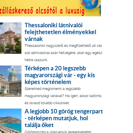
Thessaloniki látnivalói
felejthetetlen élményekkel
várnak
Thessaloniki nagyszerű és megfizethető úti cél
sok látnivalóval akár hétvégére, akár egy egész
hétre utazunk.
Térképen a 20 legszebb
magyarországi vár - egy kis
képes történelem
Szeretnéd megismerni a legszebb
magyarországi várakat? Ha igen, akkor kattints
és olvasd tovább cikkünket.
A legjobb 10 görög tengerpart
- térképen mutatjuk, hol
találja őket
Görögország a világ egyik legkedveltebb