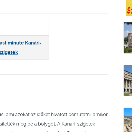
last minute Kanári-
szigetek
us, ami azokat az időket hivatott bemutatni, amikor
ítették még be a bolygót. A Kanári-szigetek