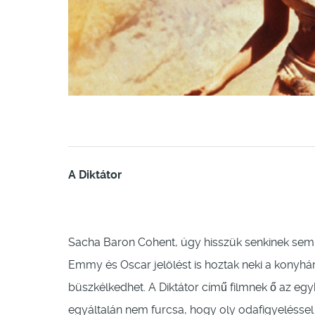
A Diktátor
Sacha Baron Cohent, úgy hisszük senkinek sem
Emmy és Oscar jelölést is hoztak neki a konyhára
büszkélkedhet. A Diktátor című filmnek ő az egyb
egyáltalán nem furcsa, hogy oly odafigyeléssel 