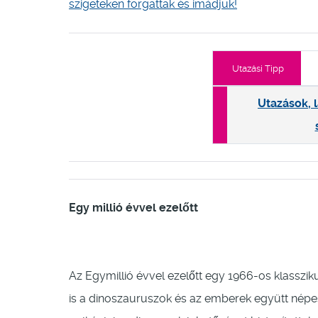
szigeteken forgattak és imádjuk!
Utazási Tipp
Utazások, 
Egy millió évvel ezelőtt
Az Egymillió évvel ezelőtt egy 1966-os klasszik
is a dinoszauruszok és az emberek együtt népes