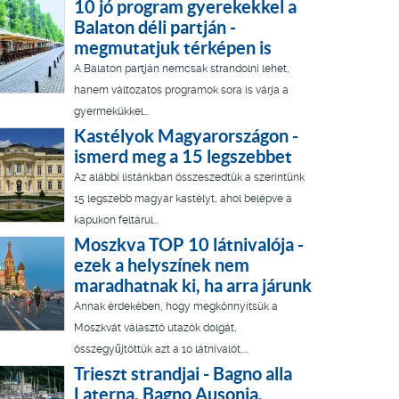
10 jó program gyerekekkel a
Balaton déli partján -
megmutatjuk térképen is
A Balaton partján nemcsak strandolni lehet,
hanem változatos programok sora is várja a
gyermekükkel...
Kastélyok Magyarországon -
ismerd meg a 15 legszebbet
Az alábbi listánkban összeszedtük a szerintünk
15 legszebb magyar kastélyt, ahol belépve a
kapukon feltárul...
Moszkva TOP 10 látnivalója -
ezek a helyszínek nem
maradhatnak ki, ha arra járunk
Annak érdekében, hogy megkönnyítsük a
Moszkvát választó utazók dolgát,
összegyűjtöttük azt a 10 látnivalót,...
Trieszt strandjai - Bagno alla
Laterna, Bagno Ausonia,