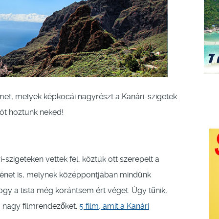
et, melyek képkocái nagyrészt a Kanári-szigetek
töt hoztunk neked!
-szigeteken vettek fel, köztük ott szerepelt a
ténet is, melynek középpontjában mindünk
gy a lista még korántsem ért véget. Úgy tűnik,
 a nagy filmrendezőket.
5 film, amit a Kanári