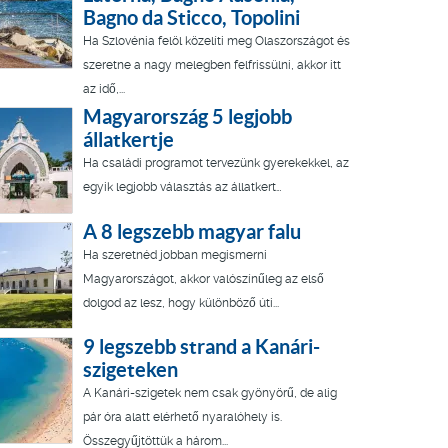
Bagno da Sticco, Topolini
Ha Szlovénia felöl közelíti meg Olaszországot és
szeretne a nagy melegben felfrissülni, akkor itt
az idő,...
Magyarország 5 legjobb
állatkertje
Ha családi programot tervezünk gyerekekkel, az
egyik legjobb választás az állatkert…
A 8 legszebb magyar falu
Ha szeretnéd jobban megismerni
Magyarországot, akkor valószínűleg az első
dolgod az lesz, hogy különböző úti...
9 legszebb strand a Kanári-
szigeteken
A Kanári-szigetek nem csak gyönyörű, de alig
pár óra alatt elérhető nyaralóhely is.
Összegyűjtöttük a három...