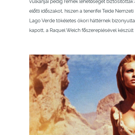
vulkánjai pedig remek lehetőséget biztosítottak 
előtti időszakot, hiszen a tenerifei Teide Nemzet
Lago Verde tökéletes ókori háttérnek bizonyulta
kapott, a Raquel Welch főszereplésével készül