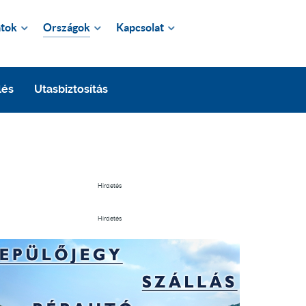
tok
Országok
Kapcsolat
lés
Utasbiztosítás
Hirdetés
Hirdetés