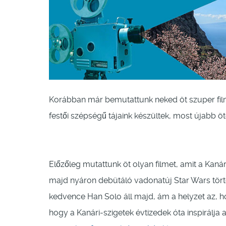
Korábban már bemutattunk neked öt szuper film
festői szépségű tájaink készültek, most újabb ö
Előzőleg mutattunk öt olyan filmet, amit a Kanári
majd nyáron debütáló vadonatúj Star Wars tör
kedvence Han Solo áll majd, ám a helyzet az, ho
hogy a Kanári-szigetek évtizedek óta inspirálja