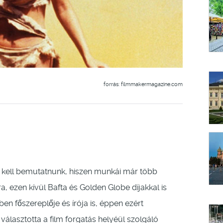
forrás: filmmakermagazine.com
 kell bemutatnunk, hiszen munkái már több
, ezen kívül Bafta és Golden Globe díjakkal is
en főszereplője és írója is, éppen ezért
választotta a film forgatás helyéül szolgáló