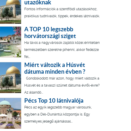
utazóknak
Fontos információk a szentföldi utazásokhoz,
praktikus tudnivalók, tippek, érdekes látnivalók.
A TOP 10 legszebb
horvátországi sziget
Ha távol a nagyvárosok zajától közel érintetlen
természetben szeretne pihenni, akkor fedezze
fel...
Miért változik a Húsvét
dátuma minden évben ?
Gondolkodott már azon, hogy miért változik a
Húsvét és a tavaszi szünet dátuma évről-évre?
Az állandó...
Pécs Top 10 látnivalója
Pécs az egyik legszebb magyar városunk,
egyben a Dél-Dunántúl központja is. Egy
személyes jellegű ajánlással...