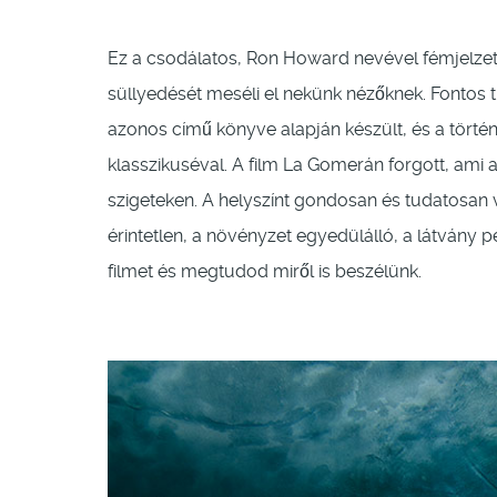
Ez a csodálatos, Ron Howard nevével fémjelzett
süllyedését meséli el nekünk nézőknek. Fontos t
azonos című könyve alapján készült, és a törté
klasszikuséval. A film La Gomerán forgott, ami a
szigeteken. A helyszínt gondosan és tudatosan vál
érintetlen, a növényzet egyedülálló, a látvány
filmet és megtudod miről is beszélünk.