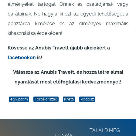
élményeket tartogat Önnek és családjának vagy
barátainak. Ne hagyja ki ezt az egyedi lehetőséget a
pénztárca kímélése és az élmények maximális
kihasználása érdekében!
Kövesse az Anubis Travelt újabb akciókért a
facebookon
is!
Válassza az Anubis Travelt, és hozza létre álmai
nyaralását most előfoglalási kedvezménnyel!
egyiptom
Törökország
Kréta
Rodosz
TALÁLD MEG
UTAZÁST