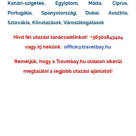
Kanári-szigetek
,
Egyiptom
,
Málta
,
Ciprus
,
Portugália
,
Spanyolország
,
Dubai
,
Ausztria
,
Szlovákia
,
Körutazások
,
Városlátogatások
Hívd fel utazási tanácsadóinkat!
+36301843424
vagy írj nekünk:
office@travelbay.hu
Reméljük, hogy a Travelbay.hu oldalon sikerül
megtalálni a legjobb utazási ajánlatot!