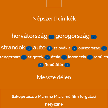
Népszerű címkék
horvátország
görögország
2
2
strandok
autó
szlovákia
olaszország
2
2
1
1
tengerpart
szigetek
ázsia
indonézia
repülés
1
1
1
1
Repülőtér
1
1
Messze délen
Szkopelosz, a Mamma Mia című film forgatási
helyszíne