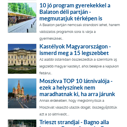
10 jó program gyerekekkel a
Balaton déli partján -
megmutatjuk térképen is
A Balaton partján nemcsak strandolni lehet, hanem
változatos programok sora is várja a
gyermekükkel...
Kastélyok Magyarországon -
ismerd meg a 15 legszebbet
Az alábbi listánkban összeszedtük a szerintünk 15
legszebb magyar kastélyt, ahol belépve a kapukon
feltárul...
Moszkva TOP 10 látnivalója -
ezek a helyszínek nem
maradhatnak ki, ha arra járunk
Annak érdekében, hogy megkönnyítsük a
Moszkvát választó utazók dolgát, összegyűjtöttük
azt a 10 látnivalót,...
Trieszt strandjai - Bagno alla