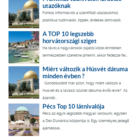
utazóknak
Fontos információk a szentföldi utazásokhoz,
praktikus tudnivalók, tippek, érdekes látnivalók.
A TOP 10 legszebb
horvátországi sziget
Ha távol a nagyvárosok zajától közel érintetlen
természetben szeretne pihenni, akkor fedezze fel...
Miért változik a Húsvét dátuma
minden évben ?
Gondolkodott már azon, hogy miért változik a
Húsvét és a tavaszi szünet dátuma évről-évre? Az
állandó...
Pécs Top 10 látnivalója
Pécs az egyik legszebb magyar városunk, egyben
a Dél-Dunántúl központja is. Egy személyes jellegű
ajánlással...