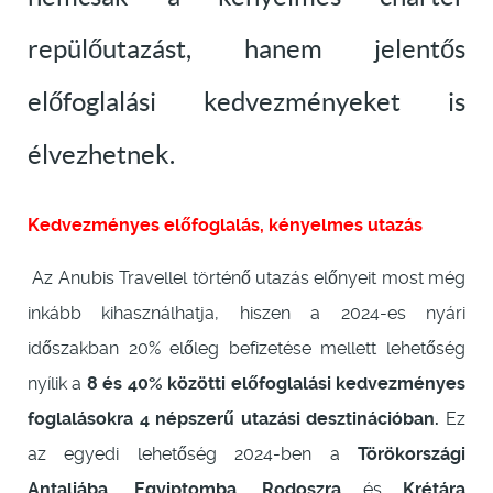
repülőutazást, hanem jelentős
előfoglalási kedvezményeket is
élvezhetnek.
Kedvezményes előfoglalás, kényelmes utazás
Az Anubis Travellel történő utazás előnyeit most még
inkább kihasználhatja, hiszen a 2024-es nyári
időszakban 20% előleg befizetése mellett lehetőség
nyílik a
8 és 40% közötti előfoglalási kedvezményes
foglalásokra 4 népszerű utazási desztinációban.
Ez
az egyedi lehetőség
2024-ben a
Törökországi
Antaliába, Egyiptomba, Rodoszra
és
Krétára