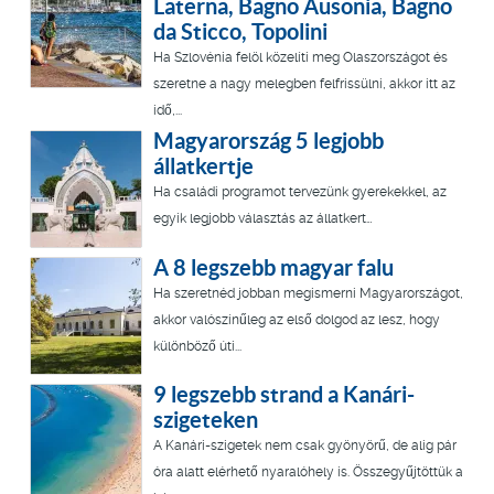
Laterna, Bagno Ausonia, Bagno
da Sticco, Topolini
Ha Szlovénia felöl közelíti meg Olaszországot és
szeretne a nagy melegben felfrissülni, akkor itt az
idő,...
Magyarország 5 legjobb
állatkertje
Ha családi programot tervezünk gyerekekkel, az
egyik legjobb választás az állatkert…
A 8 legszebb magyar falu
Ha szeretnéd jobban megismerni Magyarországot,
akkor valószínűleg az első dolgod az lesz, hogy
különböző úti...
9 legszebb strand a Kanári-
szigeteken
A Kanári-szigetek nem csak gyönyörű, de alig pár
óra alatt elérhető nyaralóhely is. Összegyűjtöttük a