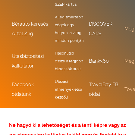
SZÉP kártya
A legismertebb
Bérautó keresés
DiSCOVER
cégek egy
Meg
helyen, a világ
A-tól Z-ig
CARS
minden pontján
Hasonlítsd
Utasbiztosítási
Bank360
Meg
össze a legjobb
kalkulátor
biztosítók árait
Utazási
Facebook
TravelBay FB
Tov
élmények első
oldalunk
oldal
kézből!
Ne hagyd ki a lehetőséget és a lenti képre vagy az
országnevekre kattintva találd meg és foglald le a