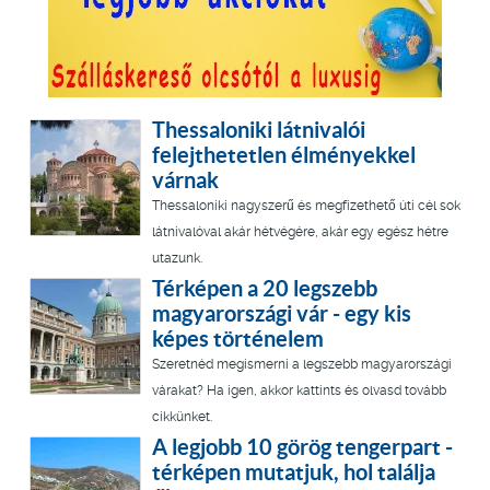
Thessaloniki látnivalói
felejthetetlen élményekkel
várnak
Thessaloniki nagyszerű és megfizethető úti cél sok
látnivalóval akár hétvégére, akár egy egész hétre
utazunk.
Térképen a 20 legszebb
magyarországi vár - egy kis
képes történelem
Szeretnéd megismerni a legszebb magyarországi
várakat? Ha igen, akkor kattints és olvasd tovább
cikkünket.
A legjobb 10 görög tengerpart -
térképen mutatjuk, hol találja