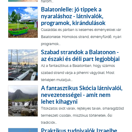
három...
Balatonlelle: jó tippek a
nyaraláshoz - látnivalók,
programok, kirándulások
Családdal és párban is kellemes élményekkel vár
Balatonlelle. Homokos strand, élményfürdő, nyári
programok...
Szabad strandok a Balatonon -
az északi és déli part legjobbjai
Az a fantasztikus a Balatonban, hogy számos
szabad strand várja a pihenni vágyókat. Most
térképen mutatjuk...
A fantasztikus Skócia látnivalói,
nevezetességei - amit nem
lehet kihagyni
Titokzatos skót várak, rejtélyes tavak, smaragdzöld
természeti csodák, misztikus történetek, ősi
tradíciók...
Praktikus tudnivalók Izraelbe