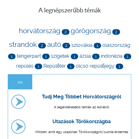
A legnépszerűbb témák
horvátország
görögország
2
2
strandok
autó
szlovákia
olaszország
2
2
1
tengerpart
szigetek
ázsia
indonézia
1
1
1
1
1
repülés
Repülőtér
olcsó repülőjegy
1
1
1
link
Tudj Meg Többet Horvátországról
A legérdekesebb témák az Adriáról
Utazások Törökországba
Minden, amit egy utazónak Törökországról tudnia érdemes