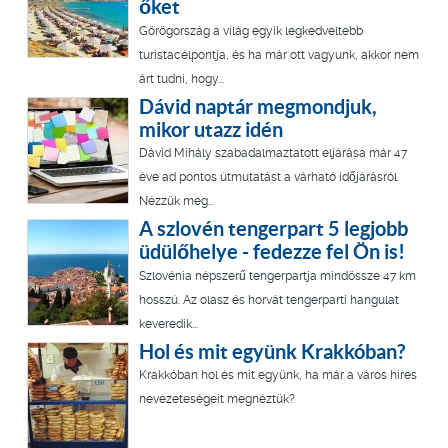
őket
Görögország a világ egyik legkedveltebb
turistacélpontja, és ha már ott vagyunk, akkor nem
árt tudni, hogy...
Dávid naptár megmondjuk,
mikor utazz idén
Dávid Mihály szabadalmaztatott eljárása már 47
éve ad pontos útmutatást a várható időjárásról.
Nézzük meg...
A szlovén tengerpart 5 legjobb
üdülőhelye - fedezze fel Ön is!
Szlovénia népszerű tengerpartja mindössze 47 km
hosszú. Az olasz és horvát tengerparti hangulat
keveredik...
Hol és mit együnk Krakkóban?
Krakkóban hol és mit együnk, ha már a város híres
nevezeteségeit megnéztük?