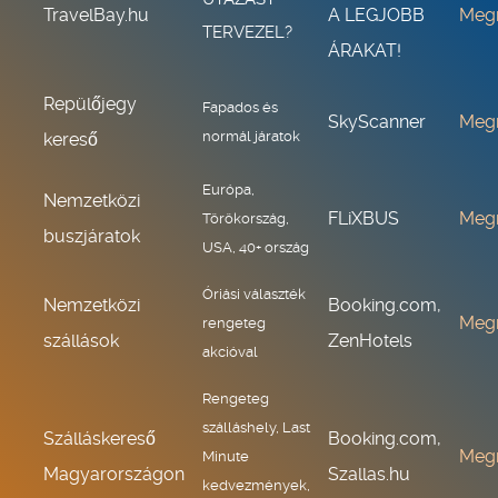
TravelBay.hu
A LEGJOBB
Meg
TERVEZEL?
ÁRAKAT!
Repülőjegy
Fapados és
SkyScanner
Meg
normál járatok
kereső
Európa,
Nemzetközi
FLiXBUS
Meg
Törökország,
buszjáratok
USA, 40+ ország
Óriási választék
Nemzetközi
Booking.com,
Meg
rengeteg
szállások
ZenHotels
akcióval
Rengeteg
szálláshely, Last
Szálláskereső
Booking.com,
Meg
Minute
Magyarországon
Szallas.hu
kedvezmények,