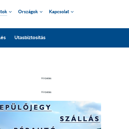
tok
Országok
Kapcsolat
lés
Utasbiztosítás
Hirdetés
Hirdetés