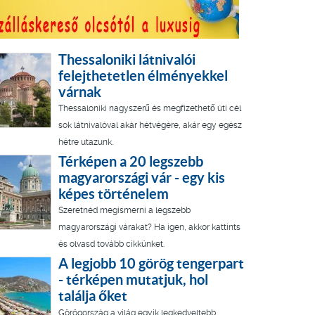
Thessaloniki látnivalói
felejthetetlen élményekkel
várnak
Thessaloniki nagyszerű és megfizethető úti cél
sok látnivalóval akár hétvégére, akár egy egész
hétre utazunk.
Térképen a 20 legszebb
magyarországi vár - egy kis
képes történelem
Szeretnéd megismerni a legszebb
magyarországi várakat? Ha igen, akkor kattints
és olvasd tovább cikkünket.
A legjobb 10 görög tengerpart
- térképen mutatjuk, hol
találja őket
Görögország a világ egyik legkedveltebb