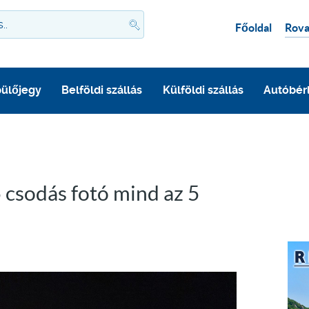
Főoldal
Rova
ülőjegy
Belföldi szállás
Külföldi szállás
Autóbér
5 csodás fotó mind az 5