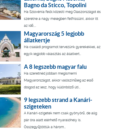
Bagno da Sticco, Topolini
Ha Szlovénia felöl közelíti meg Olaszországot és
szeretne a nagy melegben felfrissülni, akkor itt
az idő,...
Magyarország 5 legjobb
állatkertje
Ha családi programot tervezünk gyerekekkel, az
egyik legjobb választás az állatkert…
A 8 legszebb magyar falu
Ha szeretnéd jobban megismerni
Magyarországot, akkor valószínűleg az első
dolgod az lesz, hogy különböző úti...
9 legszebb strand a Kanári-
szigeteken
A Kanári-szigetek nem csak gyönyörű, de alig
pár óra alatt elérhető nyaralóhely is.
Összegyűjtöttük a három...