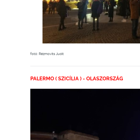
fotó: Rézmovits Judit
PALERMO ( SZICÍLIA ) - OLASZORSZÁG