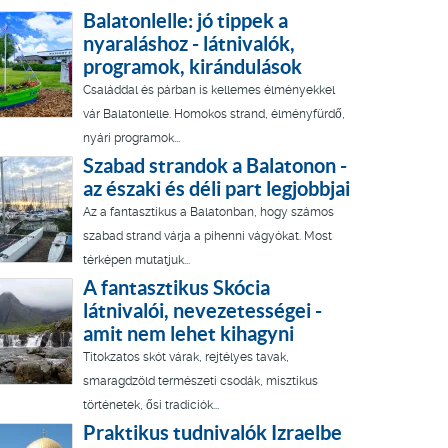
Balatonlelle: jó tippek a
nyaraláshoz - látnivalók,
programok, kirándulások
Családdal és párban is kellemes élményekkel
vár Balatonlelle. Homokos strand, élményfürdő,
nyári programok...
Szabad strandok a Balatonon -
az északi és déli part legjobbjai
Az a fantasztikus a Balatonban, hogy számos
szabad strand várja a pihenni vágyókat. Most
térképen mutatjuk...
A fantasztikus Skócia
látnivalói, nevezetességei -
amit nem lehet kihagyni
Titokzatos skót várak, rejtélyes tavak,
smaragdzöld természeti csodák, misztikus
történetek, ősi tradíciók...
Praktikus tudnivalók Izraelbe