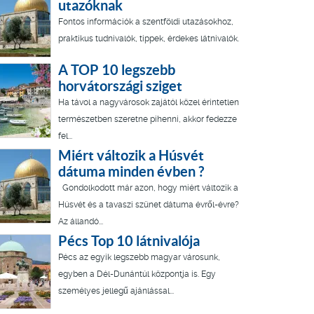
utazóknak
Fontos információk a szentföldi utazásokhoz,
praktikus tudnivalók, tippek, érdekes látnivalók.
A TOP 10 legszebb
horvátországi sziget
Ha távol a nagyvárosok zajától közel érintetlen
természetben szeretne pihenni, akkor fedezze
fel...
Miért változik a Húsvét
dátuma minden évben ?
Gondolkodott már azon, hogy miért változik a
Húsvét és a tavaszi szünet dátuma évről-évre?
Az állandó...
Pécs Top 10 látnivalója
Pécs az egyik legszebb magyar városunk,
egyben a Dél-Dunántúl központja is. Egy
személyes jellegű ajánlással...