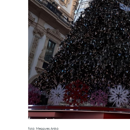
fotó: Meggyes Anikó