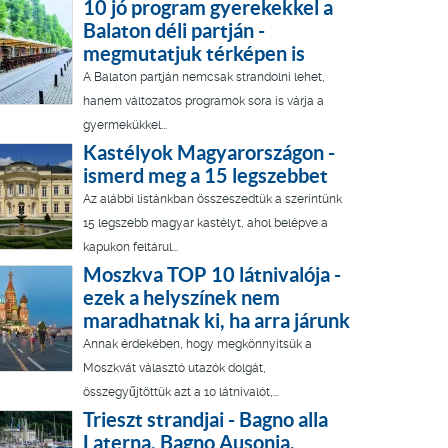
10 jó program gyerekekkel a
Balaton déli partján -
megmutatjuk térképen is
A Balaton partján nemcsak strandolni lehet,
hanem változatos programok sora is várja a
gyermekükkel...
Kastélyok Magyarországon -
ismerd meg a 15 legszebbet
Az alábbi listánkban összeszedtük a szerintünk
15 legszebb magyar kastélyt, ahol belépve a
kapukon feltárul...
Moszkva TOP 10 látnivalója -
ezek a helyszínek nem
maradhatnak ki, ha arra járunk
Annak érdekében, hogy megkönnyítsük a
Moszkvát választó utazók dolgát,
összegyűjtöttük azt a 10 látnivalót,...
Trieszt strandjai - Bagno alla
Laterna, Bagno Ausonia,