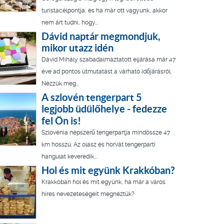
turistacélpontja, és ha már ott vagyunk, akkor
nem árt tudni, hogy...
Dávid naptár megmondjuk,
mikor utazz idén
Dávid Mihály szabadalmaztatott eljárása már 47
éve ad pontos útmutatást a várható időjárásról.
Nézzük meg...
A szlovén tengerpart 5
legjobb üdülőhelye - fedezze
fel Ön is!
Szlovénia népszerű tengerpartja mindössze 47
km hosszú. Az olasz és horvát tengerparti
hangulat keveredik...
Hol és mit együnk Krakkóban?
Krakkóban hol és mit együnk, ha már a város
híres nevezeteségeit megnéztük?