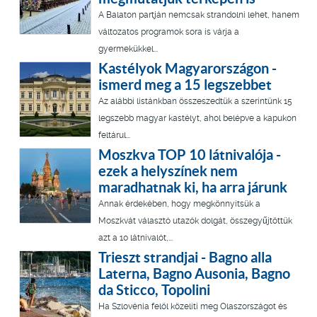
A Balaton partján nemcsak strandolni lehet, hanem
változatos programok sora is várja a
gyermekükkel...
Kastélyok Magyarországon -
ismerd meg a 15 legszebbet
Az alábbi listánkban összeszedtük a szerintünk 15
legszebb magyar kastélyt, ahol belépve a kapukon
feltárul...
Moszkva TOP 10 látnivalója -
ezek a helyszínek nem
maradhatnak ki, ha arra járunk
Annak érdekében, hogy megkönnyítsük a
Moszkvát választó utazók dolgát, összegyűjtöttük
azt a 10 látnivalót,...
Trieszt strandjai - Bagno alla
Laterna, Bagno Ausonia, Bagno
da Sticco, Topolini
Ha Szlovénia felöl közelíti meg Olaszországot és