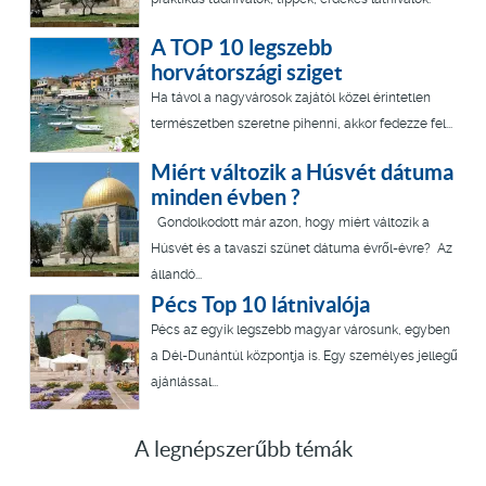
A TOP 10 legszebb
horvátországi sziget
Ha távol a nagyvárosok zajától közel érintetlen
természetben szeretne pihenni, akkor fedezze fel...
Miért változik a Húsvét dátuma
minden évben ?
Gondolkodott már azon, hogy miért változik a
Húsvét és a tavaszi szünet dátuma évről-évre? Az
állandó...
Pécs Top 10 látnivalója
Pécs az egyik legszebb magyar városunk, egyben
a Dél-Dunántúl központja is. Egy személyes jellegű
ajánlással...
A legnépszerűbb témák