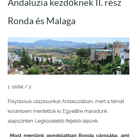
Andalúzia kezdőknek II. rész
Ronda és Malaga
1. oldal / 2
Folytassuk utazásunkat Andalúziában, mert a témát
korántsem merítettük ki. Egyelőre maradunk
alapszinten. Legközelebb feljebb lépünk.
Most menjünk gondolatban Ronda városába, ami