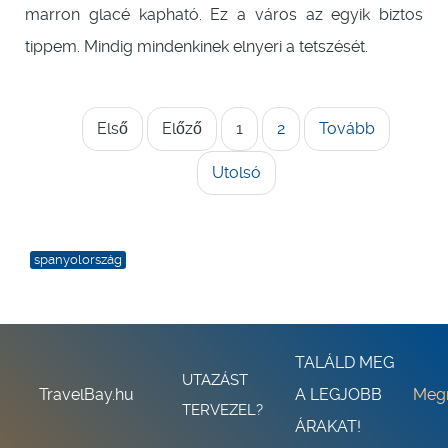
marron glacé kapható. Ez a város az egyik biztos
tippem. Mindig mindenkinek elnyeri a tetszését.
Első
Előző
1
2
Tovább
Utolsó
spanyolország
TALÁLD MEG
UTAZÁST
TravelBay.hu
A LEGJOBB
Meg
TERVEZEL?
ÁRAKAT!