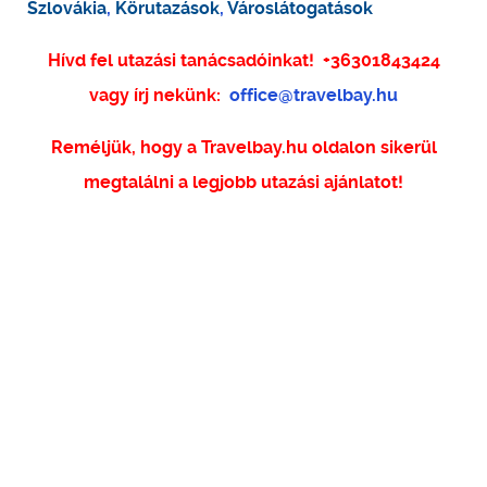
Szlovákia
,
Körutazások
,
Városlátogatások
Hívd fel utazási tanácsadóinkat!
+36301843424
vagy írj nekünk:
office@travelbay.hu
Reméljük, hogy a Travelbay.hu oldalon sikerül
megtalálni a legjobb utazási ajánlatot!