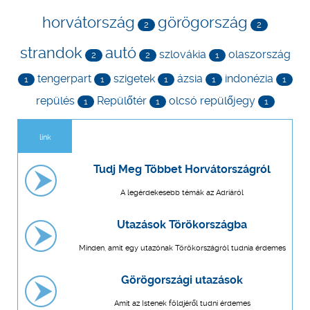
horvátország
görögország
2
2
strandok
autó
szlovákia
olaszország
2
2
1
tengerpart
szigetek
ázsia
indonézia
1
1
1
1
1
repülés
Repülőtér
olcsó repülőjegy
1
1
1
link
Tudj Meg Többet Horvátországról
A legérdekesebb témák az Adriáról
Utazások Törökországba
Minden, amit egy utazónak Törökországról tudnia érdemes
Görögországi utazások
Amit az Istenek földjéről tudni érdemes