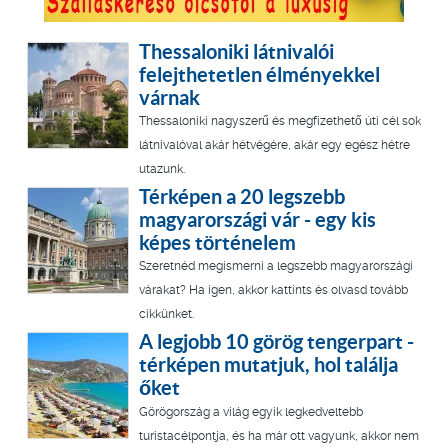
Thessaloniki látnivalói
felejthetetlen élményekkel
várnak
Thessaloniki nagyszerű és megfizethető úti cél sok
látnivalóval akár hétvégére, akár egy egész hétre
utazunk.
Térképen a 20 legszebb
magyarországi vár - egy kis
képes történelem
Szeretnéd megismerni a legszebb magyarországi
várakat? Ha igen, akkor kattints és olvasd tovább
cikkünket.
A legjobb 10 görög tengerpart -
térképen mutatjuk, hol találja
őket
Görögország a világ egyik legkedveltebb
turistacélpontja, és ha már ott vagyunk, akkor nem