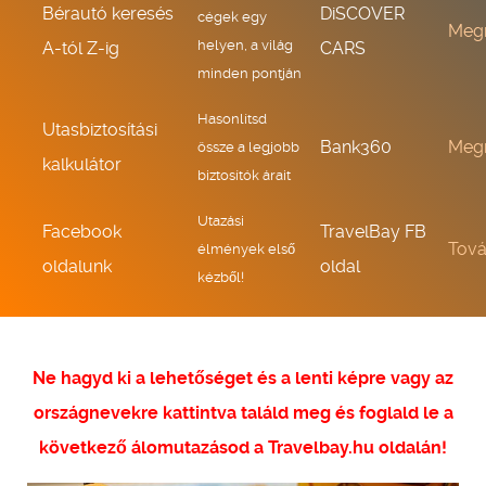
Bérautó keresés
DiSCOVER
cégek egy
Meg
helyen, a világ
A-tól Z-ig
CARS
minden pontján
Hasonlítsd
Utasbiztosítási
Bank360
Meg
össze a legjobb
kalkulátor
biztosítók árait
Utazási
Facebook
TravelBay FB
Tov
élmények első
oldalunk
oldal
kézből!
Ne hagyd ki a lehetőséget és a lenti képre vagy az
országnevekre kattintva találd meg és foglald le a
következő álomutazásod a Travelbay.hu oldalán!