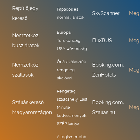
Repülőjegy
Fapados és
SkyScanner
Meg
normál járatok
kereső
Európa,
Nemzetközi
FLiXBUS
Meg
Törökország,
buszjáratok
USA, 40+ ország
Óriási választék
Nemzetközi
Booking.com,
Meg
rengeteg
szállások
ZenHotels
akcióval
Rengeteg
szálláshely, Last
Szálláskereső
Booking.com,
Meg
Minute
Magyarországon
Szallas.hu
kedvezmények,
SZÉP kártya
A legismertebb