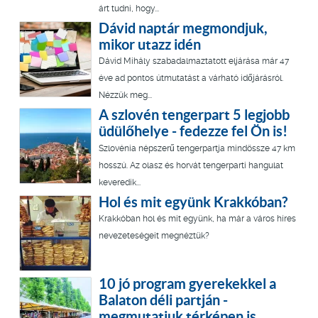
árt tudni, hogy...
Dávid naptár megmondjuk,
mikor utazz idén
Dávid Mihály szabadalmaztatott eljárása már 47
éve ad pontos útmutatást a várható időjárásról.
Nézzük meg...
A szlovén tengerpart 5 legjobb
üdülőhelye - fedezze fel Ön is!
Szlovénia népszerű tengerpartja mindössze 47 km
hosszú. Az olasz és horvát tengerparti hangulat
keveredik...
Hol és mit együnk Krakkóban?
Krakkóban hol és mit együnk, ha már a város híres
nevezeteségeit megnéztük?
10 jó program gyerekekkel a
Balaton déli partján -
megmutatjuk térképen is