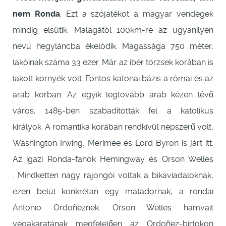
nem Ronda
. Ezt a szójátékot a magyar vendégek
mindig elsütik. Malagától 100km-re az ugyanilyen
nevü hegyláncba ékelòdik. Magassága 750 méter,
lakóinak száma 33 ezer. Már az ibér törzsek korában is
lakott környék volt. Fontos katonai bázis a római és az
arab korban. Az egyik legtovább arab kézen lévő
város, 1485-ben szabadították fel a katolikus
királyok. A romantika korában rendkívül népszerű volt,
Washington Irwing, Merimée és Lord Byron is járt itt.
Az igazi Ronda-fanok Hemingway és Orson Welles
. Mindketten nagy rajongói voltak a bikaviadaloknak,
ezen belül konkrétan egy matadornak, a rondai
Antonio Ordoñeznek. Orson Welles hamvait
végakaratának megfelelően az Ordoñez-birtokon