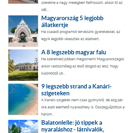
szeretne a nagy melegben felfrissülni, akkor itt az
idő,...
Magyarország 5 legjobb
állatkertje
Ha családi programot tervezünk gyerekekkel, az
egyik legjobb választás az állatkert…
A 8 legszebb magyar falu
Ha szeretnéd jobban megismerni Magyarországot,
akkor valószínűleg az első dolgod az lesz, hogy
különböző úti...
9 legszebb strand a Kanári-
szigeteken
A Kanári-szigetek nem csak gyönyörű, de alig pár
óra alatt elérhető nyaralóhely is. Összegyűjtöttük a
három...
Balatonlelle: jó tippek a
nyaraláshoz - látnivalók,