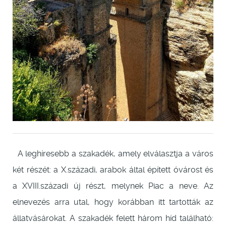
A leghíresebb a szakadék, amely elválasztja a város
két részét: a X.századi, arabok által épített óvárost és
a XVIII.századi új részt, melynek Piac a neve. Az
elnevezés arra utal, hogy korábban itt tartották az
állatvásárokat. A szakadék felett három híd található: