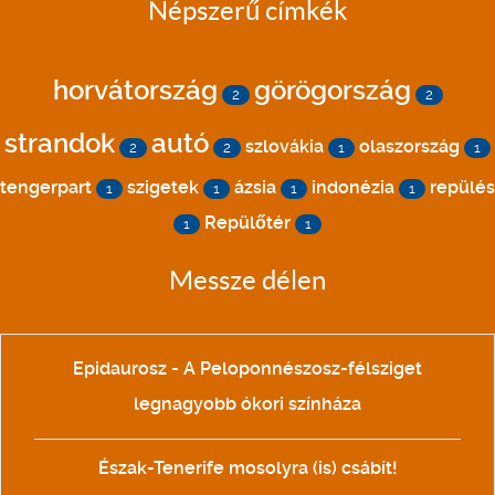
Népszerű címkék
horvátország
görögország
2
2
strandok
autó
szlovákia
olaszország
2
2
1
1
tengerpart
szigetek
ázsia
indonézia
repülés
1
1
1
1
Repülőtér
1
1
Messze délen
Epidaurosz - A Peloponnészosz-félsziget
legnagyobb ókori színháza
Észak-Tenerife mosolyra (is) csábít!