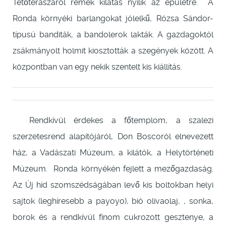
Tetőteraszáról remek kilátás nyílik az épületre. A
Ronda környéki barlangokat jólelkű, Rózsa Sándor-
típusú banditák, a bandolerok lakták. A gazdagoktól
zsákmányolt holmit kiosztották a szegények között. A
központban van egy nekik szentelt kis kiállítás.
Rendkívül érdekes a főtemplom, a szalezi
szerzetesrend alapítójáról, Don Boscoról elnevezett
ház, a Vadászati Múzeum, a kilátók, a Helytörténeti
Múzeum. Ronda környékén fejlett a mezőgazdaság.
Az Új híd szomszédságában levő kis boltokban helyi
sajtok (leghíresebb a payoyo), bió olivaolaj, , sonka,
borok és a rendkívül finom cukrozott gesztenye, a