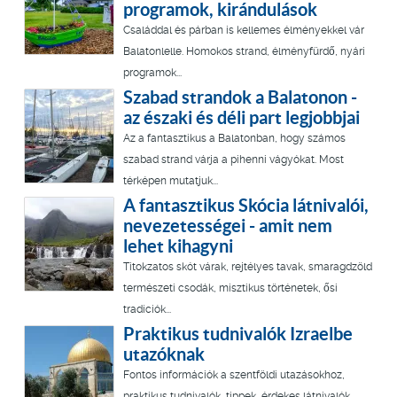
programok, kirándulások
Családdal és párban is kellemes élményekkel vár
Balatonlelle. Homokos strand, élményfürdő, nyári
programok...
Szabad strandok a Balatonon -
az északi és déli part legjobbjai
Az a fantasztikus a Balatonban, hogy számos
szabad strand várja a pihenni vágyókat. Most
térképen mutatjuk...
A fantasztikus Skócia látnivalói,
nevezetességei - amit nem
lehet kihagyni
Titokzatos skót várak, rejtélyes tavak, smaragdzöld
természeti csodák, misztikus történetek, ősi
tradíciók...
Praktikus tudnivalók Izraelbe
utazóknak
Fontos információk a szentföldi utazásokhoz,
praktikus tudnivalók, tippek, érdekes látnivalók.