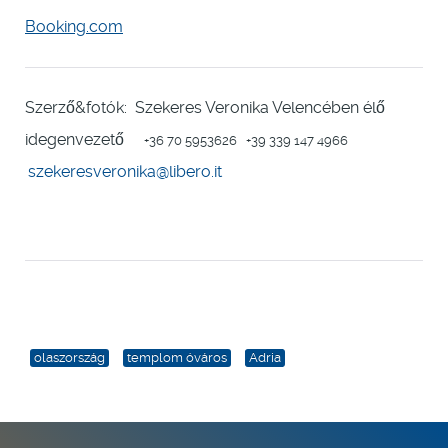
Booking.com
Szerző&fotók: Szekeres Veronika Velencében élő
idegenvezető
+36 70 5953626 +39 339 147 4966
szekeresveronika@libero.it
olaszország
templom óváros
Adria