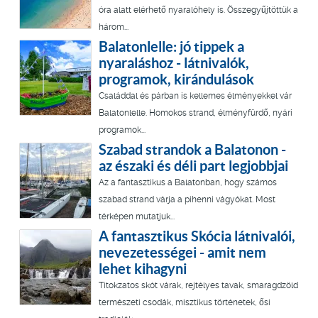
óra alatt elérhető nyaralóhely is. Összegyűjtöttük a
három...
Balatonlelle: jó tippek a
nyaraláshoz - látnivalók,
programok, kirándulások
Családdal és párban is kellemes élményekkel vár
Balatonlelle. Homokos strand, élményfürdő, nyári
programok...
Szabad strandok a Balatonon -
az északi és déli part legjobbjai
Az a fantasztikus a Balatonban, hogy számos
szabad strand várja a pihenni vágyókat. Most
térképen mutatjuk...
A fantasztikus Skócia látnivalói,
nevezetességei - amit nem
lehet kihagyni
Titokzatos skót várak, rejtélyes tavak, smaragdzöld
természeti csodák, misztikus történetek, ősi