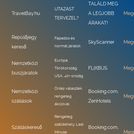
TALÁLD MEG
UTAZÁST
TravelBay.hu
A LEGJOBB
Meg
TERVEZEL?
ÁRAKAT!
Repülőjegy
Fapados és
SkyScanner
Meg
normál járatok
kereső
Európa,
Nemzetközi
FLiXBUS
Meg
Törökország,
buszjáratok
USA, 40+ ország
Óriási választék
Nemzetközi
Booking.com,
Meg
rengeteg
szállások
ZenHotels
akcióval
Rengeteg
szálláshely, Last
Szálláskereső
Booking.com,
Meg
Minute