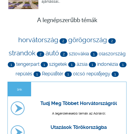
ajánlással...
A legnépszerűbb témák
horvátország
görögország
2
2
strandok
autó
szlovákia
olaszország
2
2
1
tengerpart
szigetek
ázsia
indonézia
1
1
1
1
1
repülés
Repülőtér
olcsó repülőjegy
1
1
1
link
Tudj Meg Többet Horvátországról
A legérdekesebb témák az Adriáról
Utazások Törökországba