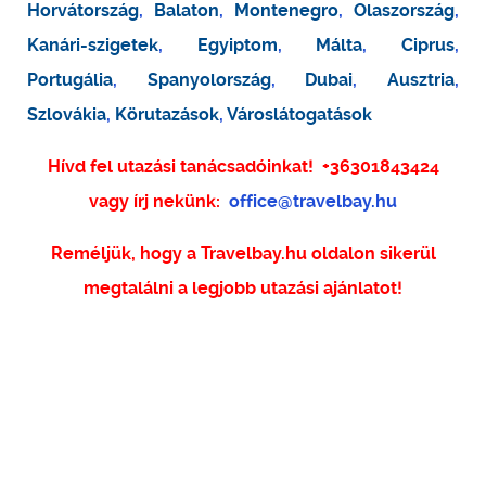
Horvátország
,
Balaton
,
Montenegro
,
Olaszország
,
Kanári-szigetek
,
Egyiptom
,
Málta
,
Ciprus
,
Portugália
,
Spanyolország
,
Dubai
,
Ausztria
,
Szlovákia
,
Körutazások
,
Városlátogatások
Hívd fel utazási tanácsadóinkat!
+36301843424
vagy írj nekünk:
office@travelbay.hu
Reméljük, hogy a Travelbay.hu oldalon sikerül
megtalálni a legjobb utazási ajánlatot!