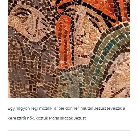
Egy nagyon régi mozaik, a "pie donne", miután Jézust leveszik a
keresztről nők, köztük Mária siratják Jézust.