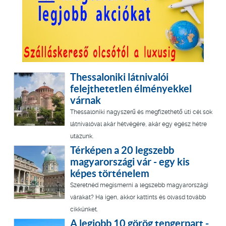
Thessaloniki látnivalói
felejthetetlen élményekkel
várnak
Thessaloniki nagyszerű és megfizethető úti cél sok
látnivalóval akár hétvégére, akár egy egész hétre
utazunk.
Térképen a 20 legszebb
magyarországi vár - egy kis
képes történelem
Szeretnéd megismerni a legszebb magyarországi
várakat? Ha igen, akkor kattints és olvasd tovább
cikkünket.
A legjobb 10 görög tengerpart -