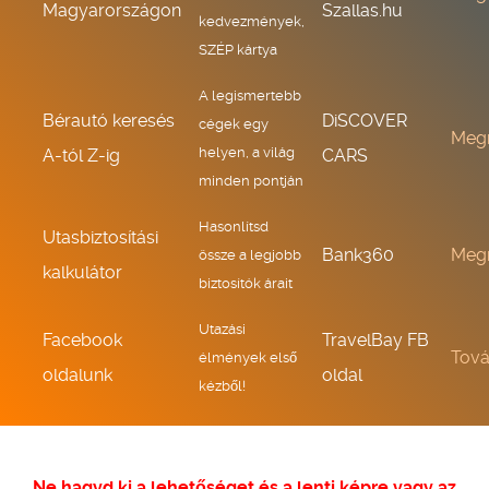
Magyarországon
Szallas.hu
kedvezmények,
SZÉP kártya
A legismertebb
Bérautó keresés
DiSCOVER
cégek egy
Meg
helyen, a világ
A-tól Z-ig
CARS
minden pontján
Hasonlítsd
Utasbiztosítási
Bank360
Meg
össze a legjobb
kalkulátor
biztosítók árait
Utazási
Facebook
TravelBay FB
Tov
élmények első
oldalunk
oldal
kézből!
Ne hagyd ki a lehetőséget és a lenti képre vagy az