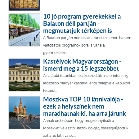
10 jó program gyerekekkel a
Balaton déli partján -
megmutatjuk térképen is
A Balaton partján nemcsak strandolni lehet, hanem
változatos programok sora is várja a
gyermekükkel...
Kastélyok Magyarországon -
ismerd meg a 15 legszebbet
Az alábbi listánkban összeszedtük a szerintünk 15
legszebb magyar kastélyt, ahol belépve a kapukon
feltárul...
Moszkva TOP 10 látnivalója -
ezek a helyszínek nem
maradhatnak ki, ha arra járunk
Annak érdekében, hogy megkönnyítsük a
Moszkvát választó utazók dolgát, összegyűjtöttük
azt a 10 látnivalót,...