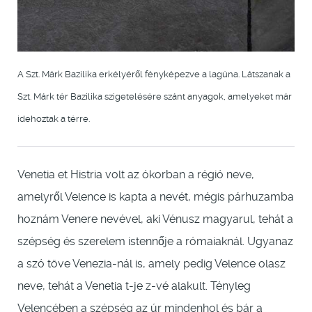
A Szt. Márk Bazilika erkélyéről fényképezve a lagúna. Látszanak a
Szt. Márk tér Bazilika szigetelésére szánt anyagok, amelyeket már
idehoztak a térre.
Venetia et Histria volt az ókorban a régió neve,
amelyről Velence is kapta a nevét, mégis párhuzamba
hoznám Venere nevével, aki Vénusz magyarul, tehát a
szépség és szerelem istennője a rómaiaknál. Ugyanaz
a szó töve Venezia-nál is, amely pedig Velence olasz
neve, tehát a Venetia t-je z-vé alakult. Tényleg
Velencében a szépség az úr mindenhol és bár a