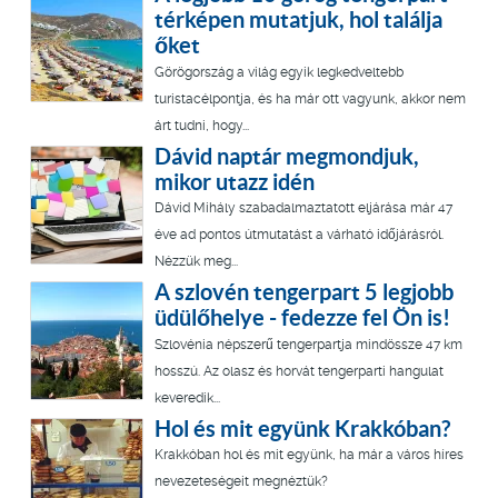
térképen mutatjuk, hol találja
őket
Görögország a világ egyik legkedveltebb
turistacélpontja, és ha már ott vagyunk, akkor nem
árt tudni, hogy...
Dávid naptár megmondjuk,
mikor utazz idén
Dávid Mihály szabadalmaztatott eljárása már 47
éve ad pontos útmutatást a várható időjárásról.
Nézzük meg...
A szlovén tengerpart 5 legjobb
üdülőhelye - fedezze fel Ön is!
Szlovénia népszerű tengerpartja mindössze 47 km
hosszú. Az olasz és horvát tengerparti hangulat
keveredik...
Hol és mit együnk Krakkóban?
Krakkóban hol és mit együnk, ha már a város híres
nevezeteségeit megnéztük?