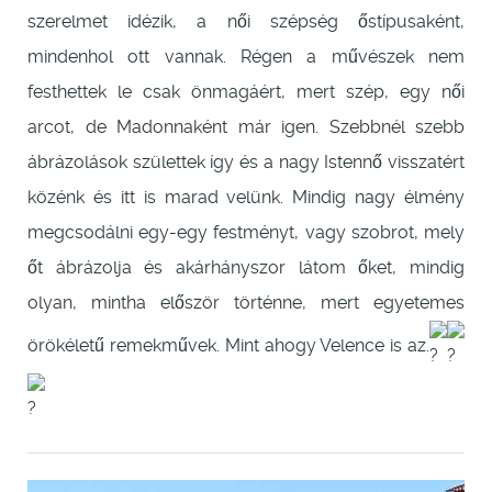
szerelmet idézik, a női szépség őstípusaként,
mindenhol ott vannak. Régen a művészek nem
festhettek le csak önmagáért, mert szép, egy női
arcot, de Madonnaként már igen. Szebbnél szebb
ábrázolások születtek így és a nagy Istennő visszatért
közénk és itt is marad velünk. Mindig nagy élmény
megcsodálni egy-egy festményt, vagy szobrot, mely
őt ábrázolja és akárhányszor látom őket, mindig
olyan, mintha először történne, mert egyetemes
örökéletű remekművek. Mint ahogy Velence is az.