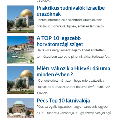
tradíciók...
Praktikus tudnivalók Izraelbe
utazóknak
Fontos információk a szentföldi utazásokhoz,
praktikus tudnivalók, tippek, érdekes látnivalók.
A TOP 10 legszebb
horvátországi sziget
Ha távol a nagyvárosok zajától közel érintetlen
természetben szeretne pihenni, akkor fedezze fel...
Miért változik a Húsvét dátuma
minden évben ?
Gondolkodott már azon, hogy miért változik a
Húsvét és a tavaszi szünet dátuma évről-évre? Az
állandó...
Pécs Top 10 látnivalója
Pécs az egyik legszebb magyar városunk, egyben
a Dél-Dunántúl központja is. Egy személyes jellegű