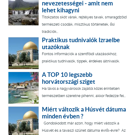
nevezetességei - amit nem
lehet kihagyni
Titokzatos skót várak, rejtélyes tavak, smaragdzöld
természeti csodák, misztikus történetek, ősi
tradíciók...
Praktikus tudnivalók Izraelbe
utazóknak
Fontos információk a szentföldi utazásokhoz,
praktikus tudnivalók, tippek, érdekes látnivalók.
A TOP 10 legszebb
horvátországi sziget
Ha távol a nagyvárosok zajától közel érintetlen
természetben szeretne pihenni, akkor fedezze fel...
Miért változik a Húsvét dátuma
minden évben ?
Gondolkodott már azon, hogy miért változik a
Húsvét és a tavaszi szünet dátuma évről-évre? Az