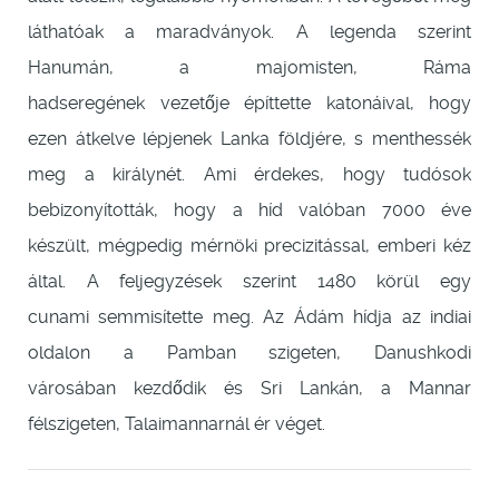
láthatóak a maradványok. A legenda szerint
Hanumán, a majomisten, Ráma
hadseregének vezetője építtette katonáival, hogy
ezen átkelve lépjenek Lanka földjére, s menthessék
meg a királynét. Ami érdekes, hogy tudósok
bebizonyították, hogy a híd valóban 7000 éve
készült, mégpedig mérnöki precizitással, emberi kéz
által. A feljegyzések szerint 1480 körül egy
cunami semmisítette meg. Az Ádám hídja az indiai
oldalon a Pamban szigeten, Danushkodi
városában kezdődik és Sri Lankán, a Mannar
félszigeten, Talaimannarnál ér véget.