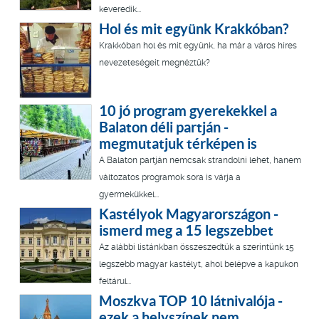
keveredik...
Hol és mit együnk Krakkóban?
Krakkóban hol és mit együnk, ha már a város híres
nevezeteségeit megnéztük?
10 jó program gyerekekkel a
Balaton déli partján -
megmutatjuk térképen is
A Balaton partján nemcsak strandolni lehet, hanem
változatos programok sora is várja a
gyermekükkel...
Kastélyok Magyarországon -
ismerd meg a 15 legszebbet
Az alábbi listánkban összeszedtük a szerintünk 15
legszebb magyar kastélyt, ahol belépve a kapukon
feltárul...
Moszkva TOP 10 látnivalója -
ezek a helyszínek nem