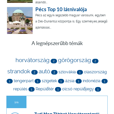
állandó...
Pécs Top 10 látnivalója
Pécs az egyik legszebb magyar városunk, egyben
a Dél-Dunántúl központja is. Egy személyes jellegű
ajánlással...
A legnépszerűbb témák
horvátország
görögország
2
2
strandok
autó
szlovákia
olaszország
2
2
1
tengerpart
szigetek
ázsia
indonézia
1
1
1
1
1
repülés
Repülőtér
olcsó repülőjegy
1
1
1
link