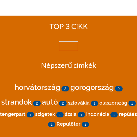
TOP 3 CiKK
Népszerű címkék
horvátország
görögország
2
2
strandok
autó
szlovákia
olaszország
2
2
1
1
tengerpart
szigetek
ázsia
indonézia
repülés
1
1
1
1
Repülőtér
1
1