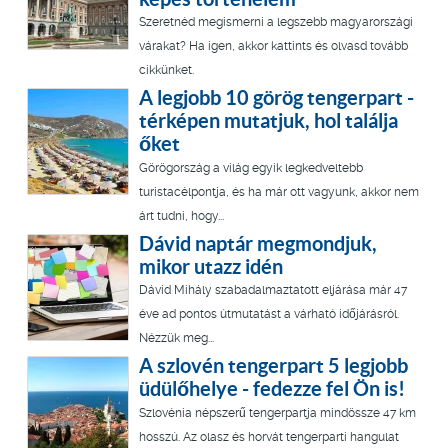
Szeretnéd megismerni a legszebb magyarországi
várakat? Ha igen, akkor kattints és olvasd tovább
cikkünket.
A legjobb 10 görög tengerpart -
térképen mutatjuk, hol találja
őket
Görögország a világ egyik legkedveltebb
turistacélpontja, és ha már ott vagyunk, akkor nem
árt tudni, hogy...
Dávid naptár megmondjuk,
mikor utazz idén
Dávid Mihály szabadalmaztatott eljárása már 47
éve ad pontos útmutatást a várható időjárásról.
Nézzük meg...
A szlovén tengerpart 5 legjobb
üdülőhelye - fedezze fel Ön is!
Szlovénia népszerű tengerpartja mindössze 47 km
hosszú. Az olasz és horvát tengerparti hangulat