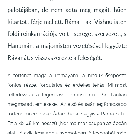
palotájában, de nem adta meg magát, hűen
kitartott férje mellett. Ráma – aki Vishnu isten
földi reinkarnációja volt - sereget szervezett, s
Hanumán, a majomisten vezetésével legyőzte
Rávanát, s visszaszerezte a feleségét.
A történet maga a Ramayana, a hinduk őseposza
fontos része, fordulatos és érdekes leírás. Mi most
felfedezzük a legendával kapcsolatos, Sri Lankán
megmaradt emlékeket. Az első és talán legfontosabb
történelmi emlék az Ádám hídja, vagyis a Rama Setu.
Ez a kb. 48 km hosszú „híd” ma már csupán az óceán
alatt létezik, legalábbis nyomokban. A levegőből még