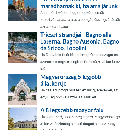
maradhatnak ki, ha arra járunk
Annak érdekében, hogy megkönnyítsük a
Moszkvát választó utazók dolgát, összegyűjtöttük
azt a 10 látnivalót,...
Trieszt strandjai - Bagno alla
Laterna, Bagno Ausonia, Bagno
da Sticco, Topolini
Ha Szlovénia felöl közelíti meg Olaszországot és
szeretne a nagy melegben felfrissülni, akkor itt az
idő,...
Magyarország 5 legjobb
állatkertje
Ha családi programot tervezünk gyerekekkel, az
egyik legjobb választás az állatkert…
A 8 legszebb magyar falu
Ha szeretnéd jobban megismerni Magyarországot,
akkor valószínűleg az első dolgod az lesz, hogy