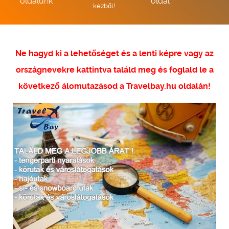
oldalunk
oldal
kézből!
Ne hagyd ki a lehetőséget és a lenti képre vagy az
országnevekre kattintva találd meg és foglald le a
következő álomutazásod a Travelbay.hu oldalán!