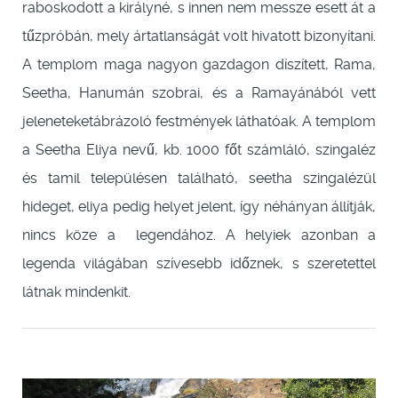
raboskodott a királyné, s innen nem messze esett át a
tűzpróbán, mely ártatlanságát volt hivatott bizonyítani.
A templom maga nagyon gazdagon díszített, Rama,
Seetha, Hanumán szobrai, és a Ramayánából vett
jeleneteketábrázoló festmények láthatóak. A templom
a Seetha Eliya nevű, kb. 1000 főt számláló, szingaléz
és tamil településen található, seetha szingalézül
hideget, eliya pedig helyet jelent, így néhányan állítják,
nincs köze a legendához. A helyiek azonban a
legenda világában szívesebb időznek, s szeretettel
látnak mindenkit.