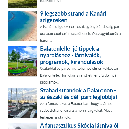
különböző úti...
9 legszebb strand a Kanári-
szigeteken
A Kanári-szigetek nem csak gyönyörű, de alig pár
óra alatt elérhető nyaralóhely is. Összegyűjtöttük a
három...
Balatonlelle: jó tippek a
nyaraláshoz - látnivalók,
programok, kirándulások
Családdal és párban is kellemes élményekkel vár
Balatonlelle. Homokos strand, élményfürdő, nyári
programok...
Szabad strandok a Balatonon -
az északi és déli part legjobbjai
Az a fantasztikus a Balatonban, hogy számos
szabad strand várja a pihenni vágyókat. Most
térképen mutatjuk...
A fantasztikus Skócia látnivalói,