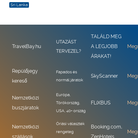
Sri Lanka
TALÁLD MEG
UTAZÁST
TravelBay.hu
A LEGJOBB
Meg
TERVEZEL?
ÁRAKAT!
Repülőjegy
Fapados és
SkyScanner
Meg
normál járatok
kereső
Európa,
Nemzetközi
FLiXBUS
Meg
Törökország,
buszjáratok
USA, 40+ ország
Óriási választék
Nemzetközi
Booking.com,
Meg
rengeteg
szállások
ZenHotels