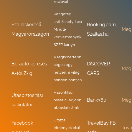
akcióval
Rengeteg
szálláshely, Last
Szálláskereső
Booking.com,
Meg
Minute
Magyarországon
Szallas.hu
kedvezmények,
SZÉP kártya
A legismertebb
Bérautó keresés
DiSCOVER
cégek egy
Meg
helyen, a világ
A-tól Z-ig
CARS
minden pontján
Hasonlítsd
Utasbiztosítási
Bank360
Meg
össze a legjobb
kalkulátor
biztosítók árait
Utazási
Facebook
TravelBay FB
Tov
élmények első