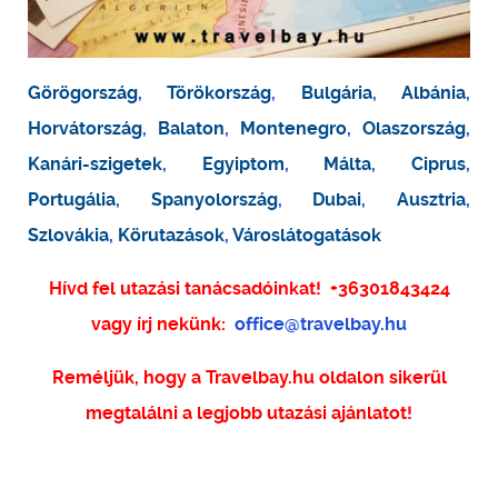
Görögország
,
Törökország
,
Bulgária
,
Albánia
,
Horvátország
,
Balaton
,
Montenegro
,
Olaszország
,
Kanári-szigetek
,
Egyiptom
,
Málta
,
Ciprus
,
Portugália
,
Spanyolország
,
Dubai
,
Ausztria
,
Szlovákia
,
Körutazások
,
Városlátogatások
Hívd fel utazási tanácsadóinkat!
+36301843424
vagy írj nekünk:
office@travelbay.hu
Reméljük, hogy a Travelbay.hu oldalon sikerül
megtalálni a legjobb utazási ajánlatot!