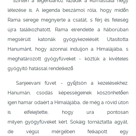
Szintén a legendához fűződik a Rumassala hegy
létezése is. A legenda beszámol róla, hogy midőn
Rama serege megnyerte a csatát, s férj és feleség
újra találkozhatott, Rama elrendelte a háborúban
megsérült katonák gyógykezelését. Utasította
Hanumánt, hogy azonnal induljon a Himalájába, s
meghatározott gyógyfüveket - köztük a kivételes
gyógyító hatással rendelkező
Sanjeevani füvet - gyűjtsön a kezelésekhez.
Hanumán, csodás képességeinek köszönhetően
igen hamar odaért a Himalájába, de még a rövid úton
is elfelejtette, hogy ura pontosan
milyen gyógyfüveket kért. Sokáig tornáztatta agyát,
de végül mérgében felkapott egy