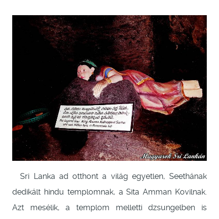
Sri Lanka ad otthont a világ egyetlen, Seethának
dedikált hindu templomnak, a Sita Amman Kovilnak.
Azt mesélik, a templom melletti dzsungelben is