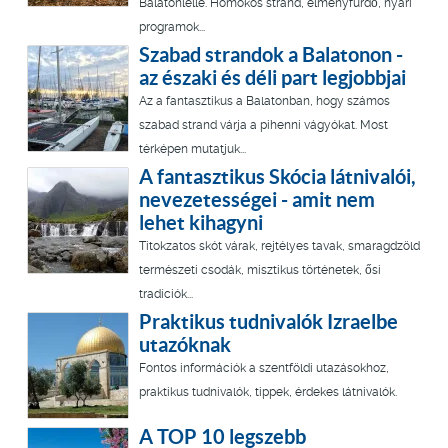
Balatonlelle. Homokos strand, élményfürdő, nyári
programok...
Szabad strandok a Balatonon -
az északi és déli part legjobbjai
Az a fantasztikus a Balatonban, hogy számos
szabad strand várja a pihenni vágyókat. Most
térképen mutatjuk...
A fantasztikus Skócia látnivalói,
nevezetességei - amit nem
lehet kihagyni
Titokzatos skót várak, rejtélyes tavak, smaragdzöld
természeti csodák, misztikus történetek, ősi
tradíciók...
Praktikus tudnivalók Izraelbe
utazóknak
Fontos információk a szentföldi utazásokhoz,
praktikus tudnivalók, tippek, érdekes látnivalók.
A TOP 10 legszebb