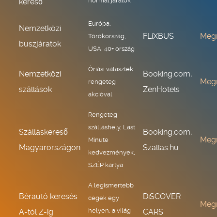
normál járatok
kereső
Európa,
Nemzetközi
FLiXBUS
Meg
Törökország,
buszjáratok
USA, 40+ ország
Óriási választék
Nemzetközi
Booking.com,
Meg
rengeteg
szállások
ZenHotels
akcióval
Rengeteg
szálláshely, Last
Szálláskereső
Booking.com,
Meg
Minute
Magyarországon
Szallas.hu
kedvezmények,
SZÉP kártya
A legismertebb
Bérautó keresés
DiSCOVER
cégek egy
Meg
helyen, a világ
A-tól Z-ig
CARS