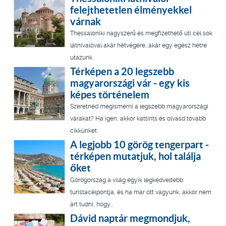
felejthetetlen élményekkel
várnak
Thessaloniki nagyszerű és megfizethető úti cél sok
látnivalóval akár hétvégére, akár egy egész hétre
utazunk.
Térképen a 20 legszebb
magyarországi vár - egy kis
képes történelem
Szeretnéd megismerni a legszebb magyarországi
várakat? Ha igen, akkor kattints és olvasd tovább
cikkünket.
A legjobb 10 görög tengerpart -
térképen mutatjuk, hol találja
őket
Görögország a világ egyik legkedveltebb
turistacélpontja, és ha már ott vagyunk, akkor nem
árt tudni, hogy...
Dávid naptár megmondjuk,