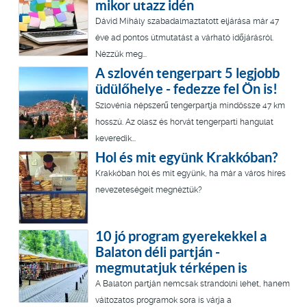
mikor utazz idén
Dávid Mihály szabadalmaztatott eljárása már 47
éve ad pontos útmutatást a várható időjárásról.
Nézzük meg...
A szlovén tengerpart 5 legjobb
üdülőhelye - fedezze fel Ön is!
Szlovénia népszerű tengerpartja mindössze 47 km
hosszú. Az olasz és horvát tengerparti hangulat
keveredik...
Hol és mit együnk Krakkóban?
Krakkóban hol és mit együnk, ha már a város híres
nevezeteségeit megnéztük?
10 jó program gyerekekkel a
Balaton déli partján -
megmutatjuk térképen is
A Balaton partján nemcsak strandolni lehet, hanem
változatos programok sora is várja a