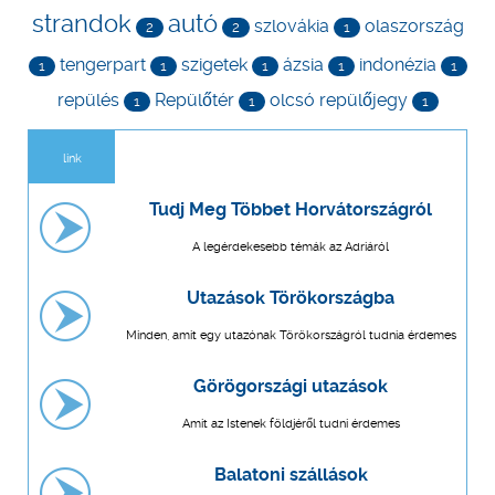
strandok
autó
szlovákia
olaszország
2
2
1
tengerpart
szigetek
ázsia
indonézia
1
1
1
1
1
repülés
Repülőtér
olcsó repülőjegy
1
1
1
link
Tudj Meg Többet Horvátországról
A legérdekesebb témák az Adriáról
Utazások Törökországba
Minden, amit egy utazónak Törökországról tudnia érdemes
Görögországi utazások
Amit az Istenek földjéről tudni érdemes
Balatoni szállások