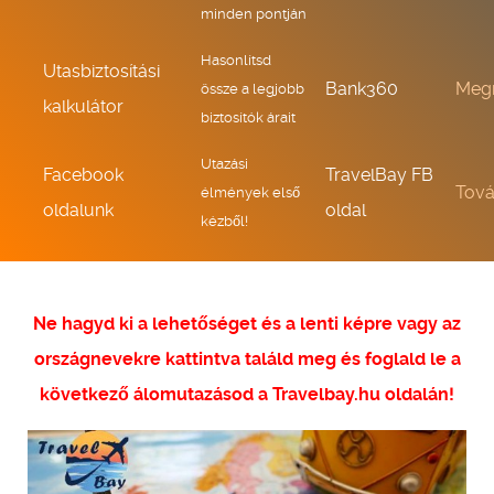
minden pontján
Hasonlítsd
Utasbiztosítási
Bank360
Meg
össze a legjobb
kalkulátor
biztosítók árait
Utazási
Facebook
TravelBay FB
Tov
élmények első
oldalunk
oldal
kézből!
Ne hagyd ki a lehetőséget és a lenti képre vagy az
országnevekre kattintva találd meg és foglald le a
következő álomutazásod a Travelbay.hu oldalán!