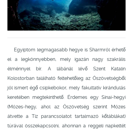
Egyiptom legmagasabb hegye is Sharmról érhető
el a legkönnyebben, mely igazán nagy szakrális
élménnyel bír. A lábánál lévő Szent Katalin
Kolostorban található feltehetőleg az Ószövetségből
jól ismert égő csipkebokor, mely fakultatív kirándulás
keretében megtekinthető. Érdemes egy Sínai-hegyi
(Mózes-hegy, ahol az Ószövetség szerint Mózes
átvette a Tíz parancsolatot tartalmazó kőtáblákat)
túrával összekapcsolni, ahonnan a reggeli napkeltét