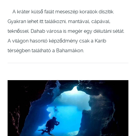
A kráter külső falát meseszép korallok díszítik.
Gyakran lehet itt találkozni, mantával, cápával,
teknőssel. Dahab városa is megér egy délutáni sétát.
A világon hasonló képződmény csak a Karib
térségben található a Bahamákon.