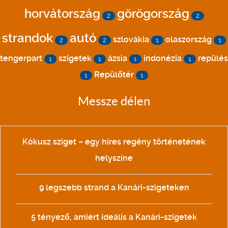
horvátország
görögország
2
2
strandok
autó
szlovákia
olaszország
2
2
1
1
tengerpart
szigetek
ázsia
indonézia
repülés
1
1
1
1
Repülőtér
1
1
Messze délen
Kókusz sziget – egy híres regény történetének
helyszíne
9 legszebb strand a Kanári-szigeteken
5 tényező, amiért ideális a Kanári-szigetek