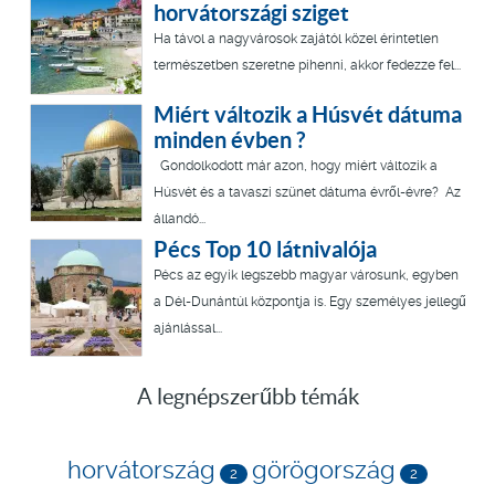
horvátországi sziget
Ha távol a nagyvárosok zajától közel érintetlen
természetben szeretne pihenni, akkor fedezze fel...
Miért változik a Húsvét dátuma
minden évben ?
Gondolkodott már azon, hogy miért változik a
Húsvét és a tavaszi szünet dátuma évről-évre? Az
állandó...
Pécs Top 10 látnivalója
Pécs az egyik legszebb magyar városunk, egyben
a Dél-Dunántúl központja is. Egy személyes jellegű
ajánlással...
A legnépszerűbb témák
horvátország
görögország
2
2