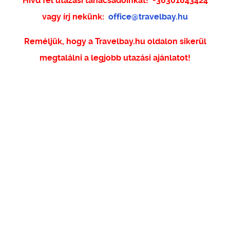
Hívd fel utazási tanácsadóinkat!
+36301843424
vagy írj nekünk:
office@travelbay.hu
Reméljük, hogy a Travelbay.hu oldalon sikerül
megtalálni a legjobb utazási ajánlatot!