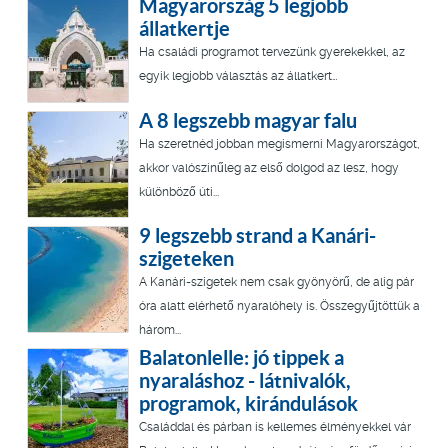
Magyarország 5 legjobb
állatkertje
Ha családi programot tervezünk gyerekekkel, az
egyik legjobb választás az állatkert…
A 8 legszebb magyar falu
Ha szeretnéd jobban megismerni Magyarországot,
akkor valószínűleg az első dolgod az lesz, hogy
különböző úti...
9 legszebb strand a Kanári-
szigeteken
A Kanári-szigetek nem csak gyönyörű, de alig pár
óra alatt elérhető nyaralóhely is. Összegyűjtöttük a
három...
Balatonlelle: jó tippek a
nyaraláshoz - látnivalók,
programok, kirándulások
Családdal és párban is kellemes élményekkel vár