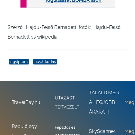
foglalással BOMBA áron
Szerző: Hajdu-Felső Bernadett fotók: Hajdu-Felső
Bernadett és wikipedia
egyiptom
búvárkodás
TALÁLD MEG
UTAZÁST
TravelBay.hu
A LEGJOBB
Meg
TERVEZEL?
ÁRAKAT!
Repülőjegy
Fapados és
SkyScanner
Meg