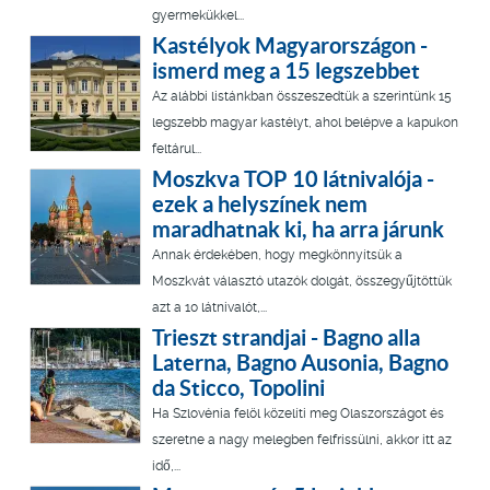
gyermekükkel...
Kastélyok Magyarországon -
ismerd meg a 15 legszebbet
Az alábbi listánkban összeszedtük a szerintünk 15
legszebb magyar kastélyt, ahol belépve a kapukon
feltárul...
Moszkva TOP 10 látnivalója -
ezek a helyszínek nem
maradhatnak ki, ha arra járunk
Annak érdekében, hogy megkönnyítsük a
Moszkvát választó utazók dolgát, összegyűjtöttük
azt a 10 látnivalót,...
Trieszt strandjai - Bagno alla
Laterna, Bagno Ausonia, Bagno
da Sticco, Topolini
Ha Szlovénia felöl közelíti meg Olaszországot és
szeretne a nagy melegben felfrissülni, akkor itt az
idő,...