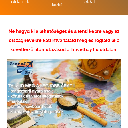
oldalunk
oldal
kézből!
Ne hagyd ki a lehetőséget és a lenti képre vagy az
országnevekre kattintva találd meg és foglald le a
következő álomutazásod a Travelbay.hu oldalán!