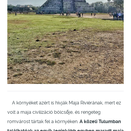
A környéket azért is hívják Maja Riviérának, mert ez
volt a maja civilizáció bölcsője, és rengeteg
romvárost tártak fel a környéken.
A közeli Tulumban
találhatóak az egyik leginkább egyben maradt maja