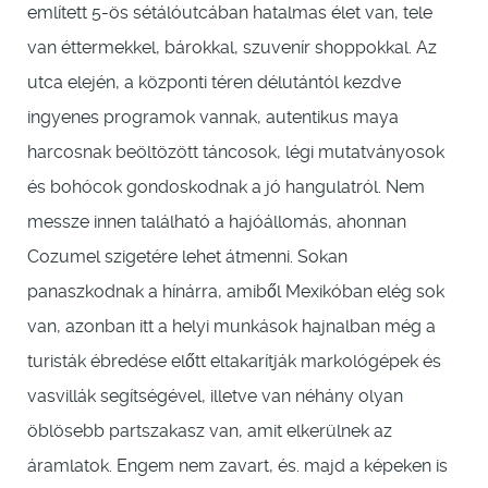
említett 5-ös sétálóutcában hatalmas élet van, tele
van éttermekkel, bárokkal, szuvenír shoppokkal. Az
utca elején, a központi téren délutántól kezdve
ingyenes programok vannak, autentikus maya
harcosnak beöltözött táncosok, légi mutatványosok
és bohócok gondoskodnak a jó hangulatról. Nem
messze innen található a hajóállomás, ahonnan
Cozumel szigetére lehet átmenni. Sokan
panaszkodnak a hínárra, amiből Mexikóban elég sok
van, azonban itt a helyi munkások hajnalban még a
turisták ébredése előtt eltakarítják markológépek és
vasvillák segítségével, illetve van néhány olyan
öblösebb partszakasz van, amit elkerülnek az
áramlatok. Engem nem zavart, és. majd a képeken is