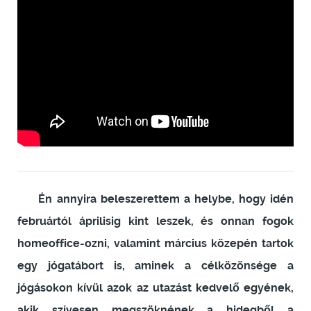
Én annyira beleszerettem a helybe, hogy idén
februártól áprilisig kint leszek, és onnan fogok
homeoffice-ozni, valamint március közepén tartok
egy jógatábort is, aminek a célközönsége a
jógásokon kívül azok az utazást kedvelő egyének,
akik szívesen megszöknének a hidegből a