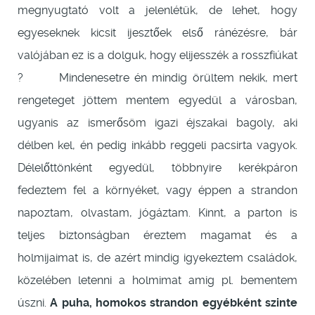
megnyugtató volt a jelenlétük, de lehet, hogy
egyeseknek kicsit ijesztőek első ránézésre, bár
valójában ez is a dolguk, hogy elijesszék a rosszfiúkat
? Mindenesetre én mindig örültem nekik, mert
rengeteget jöttem mentem egyedül a városban,
ugyanis az ismerősöm igazi éjszakai bagoly, aki
délben kel, én pedig inkább reggeli pacsirta vagyok.
Délelőttönként egyedül, többnyire kerékpáron
fedeztem fel a környéket, vagy éppen a strandon
napoztam, olvastam, jógáztam. Kinnt, a parton is
teljes biztonságban éreztem magamat és a
holmijaimat is, de azért mindig igyekeztem családok,
közelében letenni a holmimat amig pl. bementem
úszni.
A puha, homokos strandon egyébként szinte