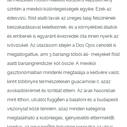
szintén a mexikói különlegességek egyike. Ezek az
édesvizü, föld alatti tavak az üreges talaj felszínének
beszakadásával keletkeznek, és a környékbeli állatok
és emberek is egyaránt évezredek óta innen nyerik az
ivóvizüket. Az utazásom idején a Dos Ojos cenotét is
meglátogattuk, ami 3 barlangi tóból áll- melyeket föld
alatti barlangrendszer köt össze. A mexikói
gasztonómiában mindenki megtalálja a kedvére valót,
kinnt többnyire természetesen guacamole-t, azaz
avokádókrémet és tortillát ettem. Az árak hasonlóak
mint itthon, utcától függően a balatoni és a budapesti
viszonylat közé tenném, azaz minden kategória
megtalálható a különleges, igényesebb éttermektől
kezdve, az egyszerűbb helyeken keresztül az utcai