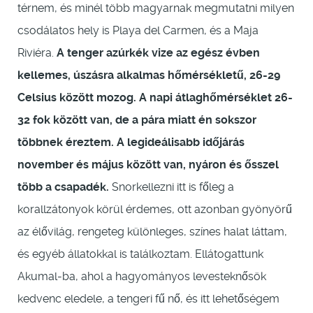
térnem, és minél több magyarnak megmutatni milyen
csodálatos hely is Playa del Carmen, és a Maja
Riviéra.
A tenger azúrkék vize az egész évben
kellemes, úszásra alkalmas hőmérsékletű, 26-29
Celsius között mozog. A napi átlaghőmérséklet 26-
32 fok között van, de a pára miatt én sokszor
többnek éreztem. A legideálisabb időjárás
november és május között van, nyáron és ősszel
több a csapadék.
Snorkellezni itt is főleg a
korallzátonyok körül érdemes, ott azonban gyönyörű
az élővilág, rengeteg különleges, színes halat láttam,
és egyéb állatokkal is találkoztam. Ellátogattunk
Akumal-ba, ahol a hagyományos levesteknősök
kedvenc eledele, a tengeri fű nő, és itt lehetőségem