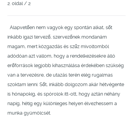
2. oldal / 2
Alapvetően nem vagyok egy spontán alkat, sőt
inkább igazi tervező, szervezőnek mondanám
magam, mert közgazdás és szűz mivoltomból
adódóan azt vallom, hogy a rendelkezésekre álló
erőforrások legjobb kihasználása érdekében szükség
van a tervezésre, de utazás terén elég rugalmas
szoktam lenni. Sőt, inkább dolgozom akár hétvégente
is hónapokig, és spórolok itt-ott, hogy aztán néhány
napig, hétig egy különleges helyen élvezhessem a
munka gyümölcsét.