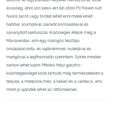
árusokig, ahol 100 peso-ért (kb 1600 Ft) frissen sült
húsos tacot vagy torillát lehet enni mellé kínált
babbal, krumplival, paradicsomsalátával és
savanyított kaktusszal. Különleges ételük még a
Marquesitas, ami egy ropogós tésztájú
órisápalacsinta, és sajtkrémmel, nutellával és
mangóval a legfinomabb szerintem. Szinte minden
sarkon lehet kapni. Mexikó helyi gasztro-
különlegességei közé tartozik még természetesen a
tequila, a melipona méz, a kakaó és a vanília is, ami
mind jó ajándék lehet az otthoniaknak.