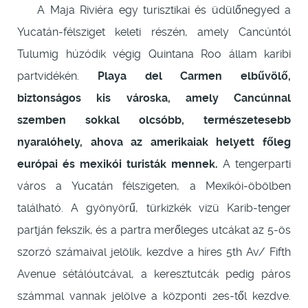
A Maja Riviéra egy turisztikai és üdülőnegyed a
Yucatán-félsziget keleti részén, amely Cancúntól
Tulumig húzódik végig Quintana Roo állam karibi
partvidékén.
Playa del Carmen elbűvölő,
biztonságos kis városka, amely Cancúnnal
szemben sokkal olcsóbb, természetesebb
nyaralóhely, ahova az amerikaiak helyett főleg
európai és mexikói turisták mennek.
A tengerparti
város a Yucatán félszigeten, a Mexikói-öbölben
található. A gyönyörű, türkizkék vizü Karib-tenger
partján fekszik, és a partra merőleges utcákat az 5-ös
szorzó számaival jelölik, kezdve a híres 5th Av/ Fifth
Avenue sétálóutcával, a keresztutcák pedig páros
számmal vannak jelölve a központi 2es-től kezdve.