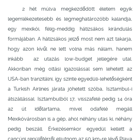
2 hét múlva megkezdődött életem egyik
legemlékezetesebb és legmeghatározóbb kalandja,
egy mexikói, félig-meddig hátizsákos kirándulás
formájában. A hátizsákos jelző most nem azt takarja,
hogy azon kívűl ne lett volna más nálam, hanem
inkább az utazás low-budget jellegére utal.
Akkoriban még oltási igazolással sem lehetett az
USA-ban tranzitálni, így szinte egyedüli-lehetőségként
a Turkish Airlines járata jöhetett szóba, Isztambul-i
átszállással. Isztambulból 17, visszafelé pedig 14 óra
az út időtartama, mivel odafelé megáll
Mexikóvárosban is a gép, ahol néhány utas ki, néhány
pedig beszáll. Érkezésemkor egyedül kellett a
cancúni repülőtérről eljutnom az 50 km-re lévő Playa