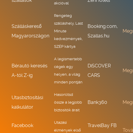
szállások
ZenHotels
akcióval
Rengeteg
szálláshely, Last
Szálláskereső
Booking.com,
Meg
Minute
Magyarországon
Szallas.hu
kedvezmények,
SZÉP kártya
A legismertebb
Bérautó keresés
DiSCOVER
cégek egy
Meg
helyen, a világ
A-tól Z-ig
CARS
minden pontján
Hasonlítsd
Utasbiztosítási
Bank360
Meg
össze a legjobb
kalkulátor
biztosítók árait
Utazási
Facebook
TravelBay FB
Tov
élmények első