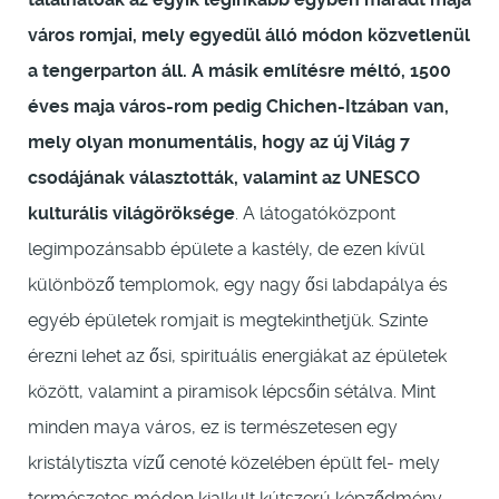
város romjai, mely egyedül álló módon közvetlenül
a tengerparton áll. A másik említésre méltó, 1500
éves maja város-rom pedig Chichen-Itzában van,
mely olyan monumentális, hogy az új Világ 7
csodájának választották, valamint az UNESCO
kulturális világöröksége
. A látogatóközpont
legimpozánsabb épülete a kastély, de ezen kívül
különböző templomok, egy nagy ősi labdapálya és
egyéb épületek romjait is megtekinthetjük. Szinte
érezni lehet az ősi, spirituális energiákat az épületek
között, valamint a piramisok lépcsőin sétálva. Mint
minden maya város, ez is természetesen egy
kristálytiszta vízű cenoté közelében épült fel- mely
természetes módon kialkult kútszerú képződmény