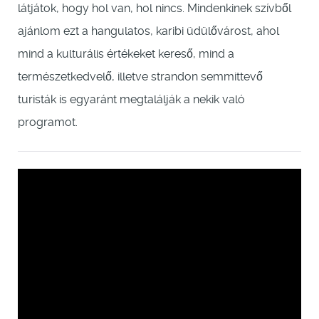
látjátok, hogy hol van, hol nincs. Mindenkinek szívből
ajánlom ezt a hangulatos, karibi üdülővárost, ahol
mind a kulturális értékeket kereső, mind a
természetkedvelő, illetve strandon semmittevő
turisták is egyaránt megtalálják a nekik való
programot.