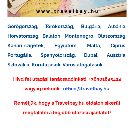
Görögország
,
Törökország
,
Bulgária
,
Albánia
,
Horvátország
,
Balaton
,
Montenegro
,
Olaszország
,
Kanári-szigetek
,
Egyiptom
,
Málta
,
Ciprus
,
Portugália
,
Spanyolország
,
Dubai
,
Ausztria
,
Szlovákia
,
Körutazások
,
Városlátogatások
Hívd fel utazási tanácsadóinkat!
+36301843424
vagy írj nekünk:
office@travelbay.hu
Reméljük, hogy a Travelbay.hu oldalon sikerül
megtalálni a legjobb utazási ajánlatot!