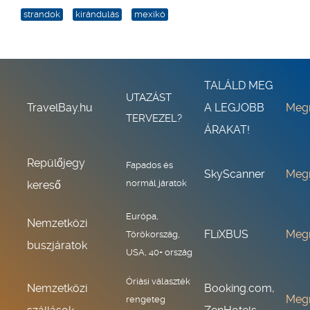
strandok
kirándulás
mexikó
TALÁLD MEG
UTAZÁST
TravelBay.hu
A LEGJOBB
Meg
TERVEZEL?
ÁRAKAT!
Repülőjegy
Fapados és
SkyScanner
Meg
normál járatok
kereső
Európa,
Nemzetközi
FLiXBUS
Meg
Törökország,
buszjáratok
USA, 40+ ország
Óriási választék
Nemzetközi
Booking.com,
Meg
rengeteg