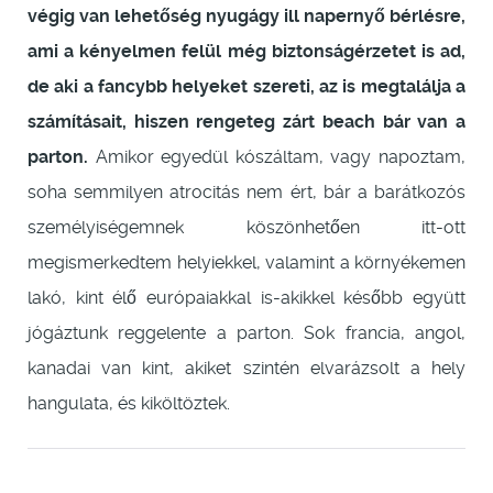
végig van lehetőség nyugágy ill napernyő bérlésre,
ami a kényelmen felül még biztonságérzetet is ad,
de aki a fancybb helyeket szereti, az is megtalálja a
számításait, hiszen rengeteg zárt beach bár van a
parton.
Amikor egyedül kószáltam, vagy napoztam,
soha semmilyen atrocitás nem ért, bár a barátkozós
személyiségemnek köszönhetően itt-ott
megismerkedtem helyiekkel, valamint a környékemen
lakó, kint élő európaiakkal is-akikkel később együtt
jógáztunk reggelente a parton. Sok francia, angol,
kanadai van kint, akiket szintén elvarázsolt a hely
hangulata, és kiköltöztek.