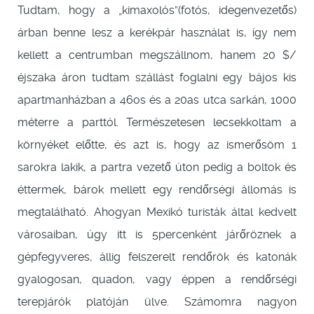
Tudtam, hogy a „kimaxolós”(fotós, idegenvezetős)
árban benne lesz a kerékpár használat is, így nem
kellett a centrumban megszállnom, hanem 20 $/
éjszaka áron tudtam szállást foglalni egy bájos kis
apartmanházban a 46os és a 20as utca sarkán, 1000
méterre a parttól. Természetesen lecsekkoltam a
környéket előtte, és azt is, hogy az ismerősöm 1
sarokra lakik, a partra vezető úton pedig a boltok és
éttermek, bárok mellett egy rendőrségi állomás is
megtalálható. Ahogyan Mexikó turisták által kedvelt
városaiban, úgy itt is 5percenként járőröznek a
gépfegyveres, állig felszerelt rendőrök és katonák
gyalogosan, quadon, vagy éppen a rendőrségi
terepjárók platóján ülve. Számomra nagyon