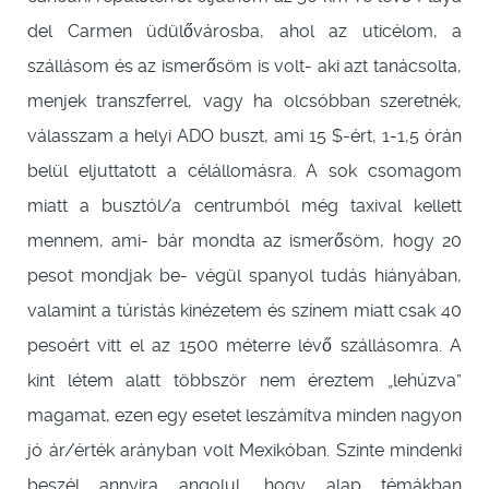
del Carmen üdülővárosba, ahol az uticélom, a
szállásom és az ismerősöm is volt- aki azt tanácsolta,
menjek transzferrel, vagy ha olcsóbban szeretnék,
válasszam a helyi ADO buszt, ami 15 $-ért, 1-1,5 órán
belül eljuttatott a célállomásra. A sok csomagom
miatt a busztól/a centrumból még taxival kellett
mennem, ami- bár mondta az ismerősöm, hogy 20
pesot mondjak be- végül spanyol tudás hiányában,
valamint a túristás kinézetem és színem miatt csak 40
pesoért vitt el az 1500 méterre lévő szállásomra. A
kint létem alatt többször nem éreztem „lehúzva”
magamat, ezen egy esetet leszámítva minden nagyon
jó ár/érték arányban volt Mexikóban. Szinte mindenki
beszél annyira angolul, hogy alap témákban