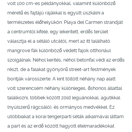
volt 100 cm-es példányokkal, valamint különböző
méretű és fajtájú rájákkal is együtt úszkálni a
természetes élőhelyükön. Playa del Carmen strandját
a centrumtól kifelé, egy lekerített, erdős terület
választja el a sétáló utcától, mert az itt található
mangrove fák különböző védett fajok otthonául
szolgálnak. Néhol kerítés, néhol betonfal védi az erdős
részt, de a falakat gyönyörű street-art festmények
borítják városszerte. A kint töltött néhány nap alatt
volt szerencsém néhány különleges, őshonos állattal
találkozni, többek között zöld leguánokkal, agutikkal
(nyúlszerű rágcsáló), és ormányos medvékkel. Ez
utóbbiakat a korai tengerparti séták alkalmával láttam
a part és az erdő között hagyott ételmaradékokat