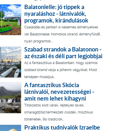
Balatonlelle: jó tippek a
nyaraláshoz - látnivalók,
programok, kirándulások
Családdal és párban is kellemes élményekkel
vár Balatonlelle. Homokos strand, élményfürdő,
nyári programok...
Szabad strandok a Balatonon -
az északi és déli part legjobbjai
Az a fantasztikus a Balatonban, hogy számos
szabad strand várja a pihenni vágyókat. Most
térképen mutatjuk...
A fantasztikus Skócia
látnivalói, nevezetességei -
amit nem lehet kihagyni
Titokzatos skót várak, rejtélyes tavak,
smaragdzöld természeti csodák, misztikus
történetek, ősi tradíciók...
Praktikus tudnivalók Izraelbe