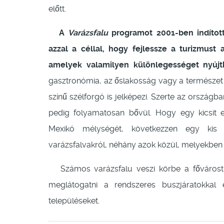
előtt.
A
Varázsfalu
programot 2001-ben indított
azzal a céllal, hogy fejlessze a turizmust 
amelyek valamilyen különlegességet nyújt
gasztronómia, az őslakosság vagy a természet 
színű szélforgó is jelképezi. Szerte az országba
pedig folyamatosan bővül. Hogy egy kicsit e
Mexikó mélységét, következzen egy kis í
varázsfalvakról, néhány azok közül, melyekben 
Számos varázsfalu veszi körbe a fővárost, 
meglátogatni a rendszeres buszjáratokkal 
településeket.