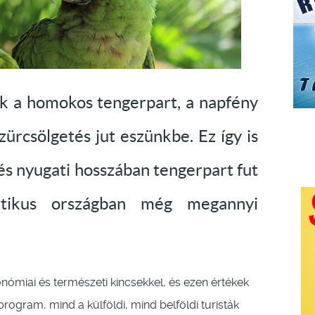
 a homokos tengerpart, a napfény
zürcsölgetés jut eszünkbe. Ez így is
i és nyugati hosszában tengerpart fut
sztikus országban még megannyi
onómiai és természeti kincsekkel, és ezen értékek
rogram, mind a külföldi, mind belföldi turisták