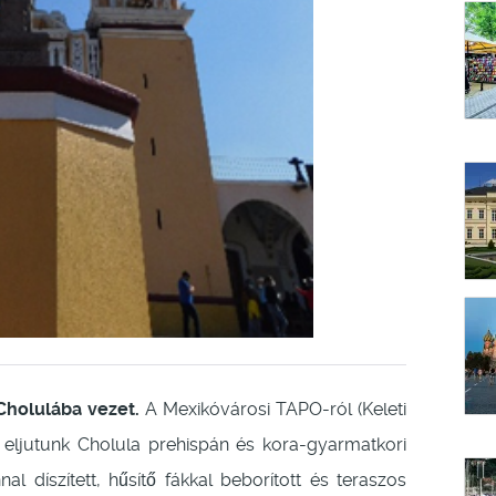
Cholulába vezet.
A Mexikóvárosi TAPO-ról (Keleti
t eljutunk Cholula prehispán és kora-gyarmatkori
l díszített, hűsítő fákkal beborított és teraszos