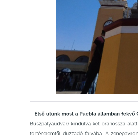
Első utunk most a Puebla államban fekvő 
Buszpályaudvar) kiindulva két órahossza alat
történelemtől duzzadó falvába. A zenepavilonna