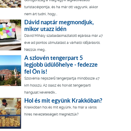
Görögország a világ egyik legkedveltebb
turistacélpontja, és ha már ott vagyunk, akkor
nem árt tudni, hogy...
Dávid naptár megmondjuk,
mikor utazz idén
Dávid Mihály szabadalmaztatott eljárása már 47
éve ad pontos útmutatást a várható időjárásról.
Nézzük meg...
A szlovén tengerpart 5
legjobb üdülőhelye - fedezze
fel Ön is!
Szlovénia népszerű tengerpartja mindössze 47
km hosszú. Az olasz és horvát tengerparti
hangulat keveredik...
Hol és mit együnk Krakkóban?
Krakkóban hol és mit együnk, ha már a város
híres nevezeteségeit megnéztük?