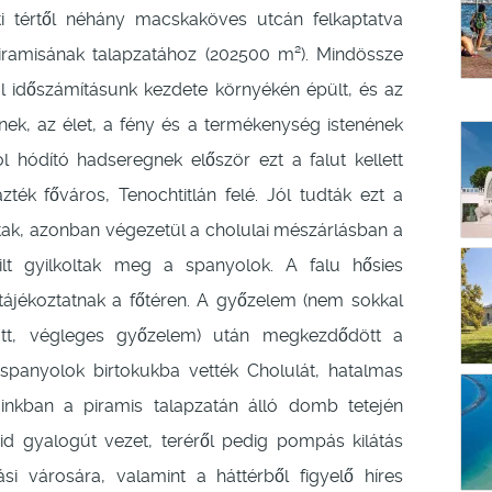
i tértől néhány macskaköves utcán felkaptatva
piramisának talapzatához (202500 m²). Mindössze
l időszámításunk kezdete környékén épült, és az
nek, az élet, a fény és a termékenység istenének
ol hódító hadseregnek először ezt a falut kellett
ték főváros, Tenochtitlán felé. Jól tudták ezt a
ottak, azonban végezetül a cholulai mészárlásban a
ilt gyilkoltak meg a spanyolok. A falu hősies
tájékoztatnak a főtéren. A győzelem (nem sokkal
ott, végleges győzelem) után megkezdődött a
spanyolok birtokukba vették Cholulát, hatalmas
ainkban a piramis talapzatán álló domb tetején
vid gyalogút vezet, teréről pedig pompás kilátás
si városára, valamint a háttérből figyelő híres