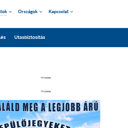
tok
Országok
Kapcsolat
lés
Utasbiztosítás
Hirdetés
Hirdetés