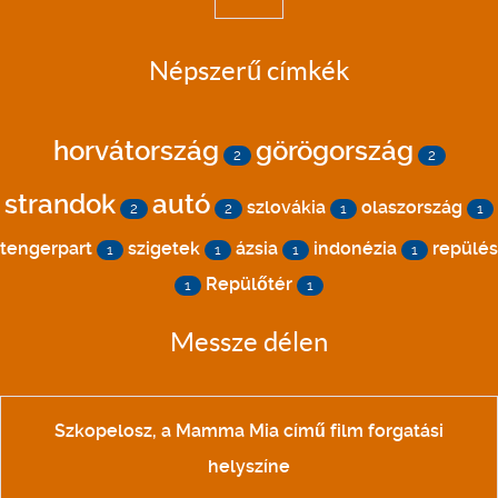
Népszerű címkék
horvátország
görögország
2
2
strandok
autó
szlovákia
olaszország
2
2
1
1
tengerpart
szigetek
ázsia
indonézia
repülés
1
1
1
1
Repülőtér
1
1
Messze délen
Szkopelosz, a Mamma Mia című film forgatási
helyszíne