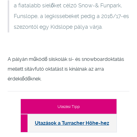
a fiatalabb síelőket célzó Snow-& Funpark,
Funslope, a legkissebeket pedig a 2016/17-es
szezontól egy Kidslope pálya várja.
A pályán működő síiskolák sí- és snowboardoktatás
mellett sítávfutó oktatást is kínálnak az arra
érdeklődőknek.
Utazási Tipp
Utazások a Turracher Höhe-hez