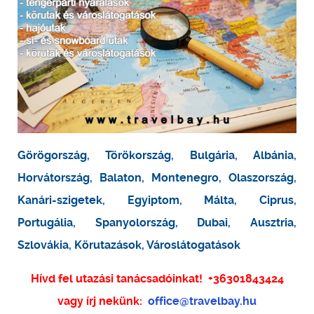
Görögország
,
Törökország
,
Bulgária
,
Albánia
,
Horvátország
,
Balaton
,
Montenegro
,
Olaszország
,
Kanári-szigetek
,
Egyiptom
,
Málta
,
Ciprus
,
Portugália
,
Spanyolország
,
Dubai
,
Ausztria
,
Szlovákia
,
Körutazások
,
Városlátogatások
Hívd fel utazási tanácsadóinkat!
+36301843424
vagy írj nekünk:
office@travelbay.hu