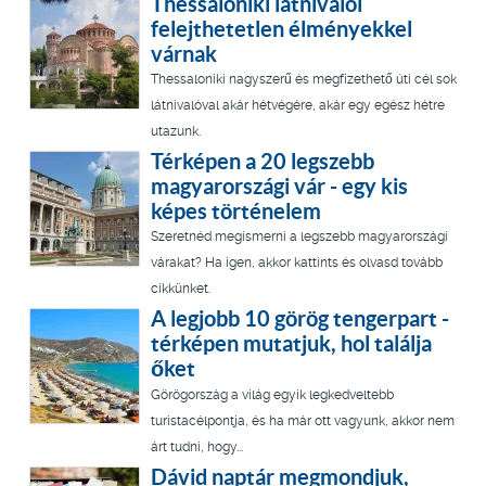
Thessaloniki látnivalói
felejthetetlen élményekkel
várnak
Thessaloniki nagyszerű és megfizethető úti cél sok
látnivalóval akár hétvégére, akár egy egész hétre
utazunk.
Térképen a 20 legszebb
magyarországi vár - egy kis
képes történelem
Szeretnéd megismerni a legszebb magyarországi
várakat? Ha igen, akkor kattints és olvasd tovább
cikkünket.
A legjobb 10 görög tengerpart -
térképen mutatjuk, hol találja
őket
Görögország a világ egyik legkedveltebb
turistacélpontja, és ha már ott vagyunk, akkor nem
árt tudni, hogy...
Dávid naptár megmondjuk,