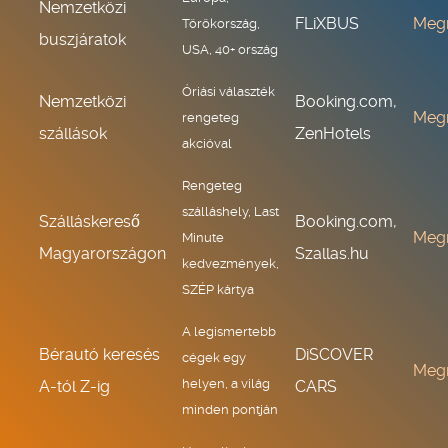
Nemzetközi
FLiXBUS
Meg
Törökország,
buszjáratok
USA, 40+ ország
Óriási választék
Nemzetközi
Booking.com,
Meg
rengeteg
szállások
ZenHotels
akcióval
Rengeteg
szálláshely, Last
Szálláskereső
Booking.com,
Meg
Minute
Magyarországon
Szallas.hu
kedvezmények,
SZÉP kártya
A legismertebb
Bérautó keresés
DiSCOVER
cégek egy
Meg
helyen, a világ
A-tól Z-ig
CARS
minden pontján