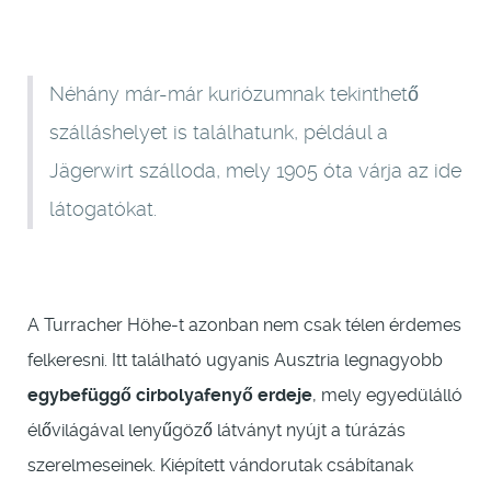
Néhány már-már kuriózumnak tekinthető
szálláshelyet is találhatunk, például a
Jägerwirt szálloda, mely 1905 óta várja az ide
látogatókat.
A Turracher Höhe-t azonban nem csak télen érdemes
felkeresni. Itt található ugyanis Ausztria legnagyobb
egybefüggő cirbolyafenyő erdeje
, mely egyedülálló
élővilágával lenyűgöző látványt nyújt a túrázás
szerelmeseinek. Kiépített vándorutak csábítanak