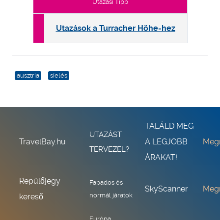
Utazási Tipp
Utazások a Turracher Höhe-hez
ausztria
síelés
TALÁLD MEG
UTAZÁST
TravelBay.hu
A LEGJOBB
Meg
TERVEZEL?
ÁRAKAT!
Repülőjegy
Fapados és
SkyScanner
Meg
normál járatok
kereső
Európa,