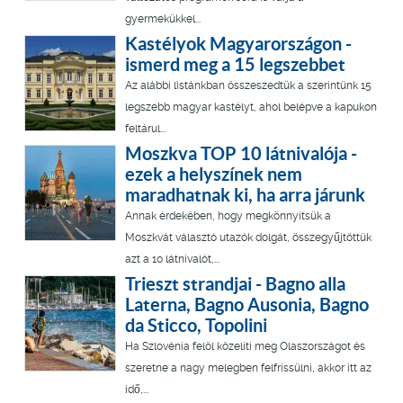
gyermekükkel...
Kastélyok Magyarországon -
ismerd meg a 15 legszebbet
Az alábbi listánkban összeszedtük a szerintünk 15
legszebb magyar kastélyt, ahol belépve a kapukon
feltárul...
Moszkva TOP 10 látnivalója -
ezek a helyszínek nem
maradhatnak ki, ha arra járunk
Annak érdekében, hogy megkönnyítsük a
Moszkvát választó utazók dolgát, összegyűjtöttük
azt a 10 látnivalót,...
Trieszt strandjai - Bagno alla
Laterna, Bagno Ausonia, Bagno
da Sticco, Topolini
Ha Szlovénia felöl közelíti meg Olaszországot és
szeretne a nagy melegben felfrissülni, akkor itt az
idő,...