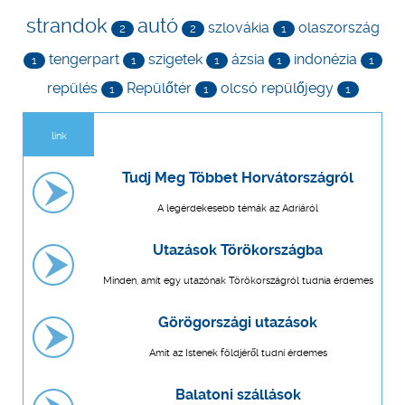
strandok
autó
szlovákia
olaszország
2
2
1
tengerpart
szigetek
ázsia
indonézia
1
1
1
1
1
repülés
Repülőtér
olcsó repülőjegy
1
1
1
link
Tudj Meg Többet Horvátországról
A legérdekesebb témák az Adriáról
Utazások Törökországba
Minden, amit egy utazónak Törökországról tudnia érdemes
Görögországi utazások
Amit az Istenek földjéről tudni érdemes
Balatoni szállások