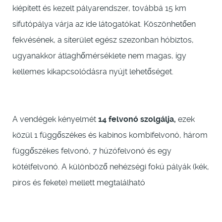
kiépített és kezelt pályarendszer, továbbá 15 km
sífutópálya várja az ide látogatókat. Köszönhetően
fekvésének, a síterület egész szezonban hóbiztos,
ugyanakkor átlaghőmérséklete nem magas, így
kellemes kikapcsolódásra nyújt lehetőséget.
A vendégek kényelmét
14 felvonó szolgálja,
ezek
közül 1 függőszékes és kabinos kombifelvonó, három
függőszékes felvonó, 7 húzófelvonó és egy
kötélfelvonó. A különböző nehézségi fokú pályák (kék,
piros és fekete) mellett megtalálható