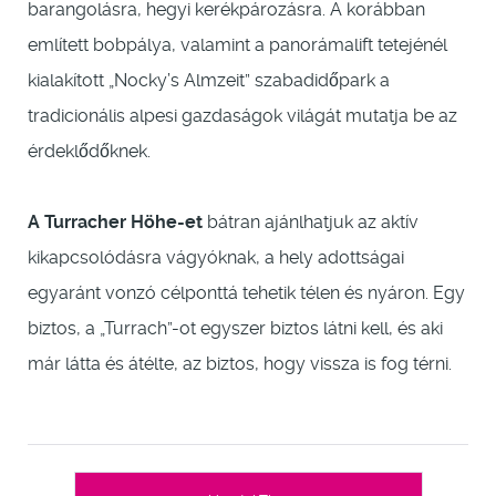
barangolásra, hegyi kerékpározásra. A korábban
említett bobpálya, valamint a panorámalift tetejénél
kialakított „Nocky’s Almzeit” szabadidőpark a
tradicionális alpesi gazdaságok világát mutatja be az
érdeklődőknek.
A Turracher Höhe-et
bátran ajánlhatjuk az aktív
kikapcsolódásra vágyóknak, a hely adottságai
egyaránt vonzó célponttá tehetik télen és nyáron. Egy
biztos, a „Turrach”-ot egyszer biztos látni kell, és aki
már látta és átélte, az biztos, hogy vissza is fog térni.