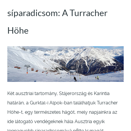
síparadicsom: A Turracher
Höhe
Két ausztriai tartomány, Stájerország és Karintia
határán, a Gurktal-i Alpok-ban találhatjuk Turracher
Höhe-t, egy természetes hágót, mely napjainkra az
ide látogató vendégeknek hála Ausztria egyik
legnagyobb síparadicsomává nőtte ki magát.