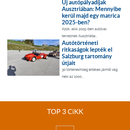
Új autópályadíjak
Ausztriában: Mennyibe
kerül majd egy matrica
2025-ben?
Azok, akik 2025-ben autóval
terveznek Ausztriába...
Autótörténeti
ritkaságok lepték el
Salzburg tartomány
útjait
30 történelmileg értékes jármű vág
neki az 1000...
TOP 3 CiKK