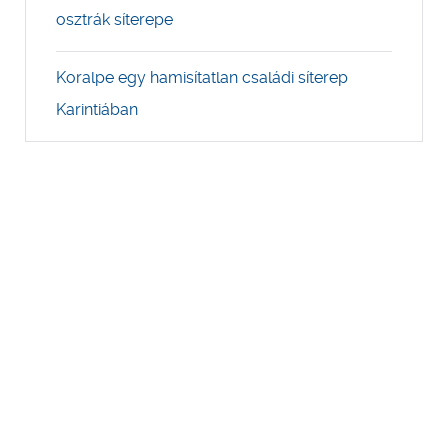
osztrák síterepe
Koralpe egy hamisítatlan családi síterep
Karintiában