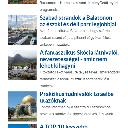
Balatonlelle. Homokos strand, élményfürdő, nyári
programok...
Szabad strandok a Balatonon -
az északi és déli part legjobbjai
Az a fantasztikus a Balatonban, hogy számos
szabad strand várja a pihenni vágyókat. Most
térképen mutatjuk...
A fantasztikus Skócia látnivalói,
nevezetességei - amit nem
lehet kihagyni
Titokzatos skót várak, rejtélyes tavak, smaragdzöld
természeti csodák, misztikus történetek, ősi
tradíciók...
Praktikus tudnivalók Izraelbe
utazóknak
Fontos információk a szentföldi utazásokhoz,
praktikus tudnivalók, tippek, érdekes látnivalók.
A TOP 10 legszebb