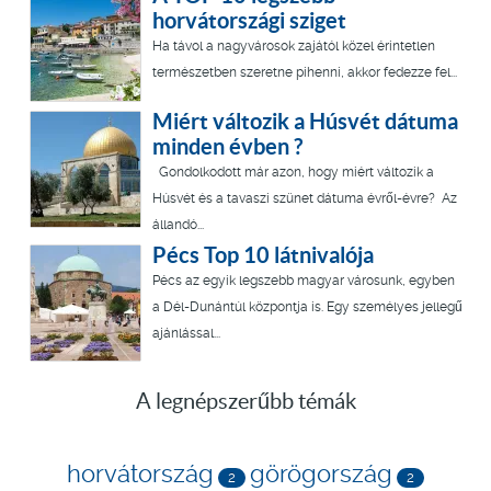
horvátországi sziget
Ha távol a nagyvárosok zajától közel érintetlen
természetben szeretne pihenni, akkor fedezze fel...
Miért változik a Húsvét dátuma
minden évben ?
Gondolkodott már azon, hogy miért változik a
Húsvét és a tavaszi szünet dátuma évről-évre? Az
állandó...
Pécs Top 10 látnivalója
Pécs az egyik legszebb magyar városunk, egyben
a Dél-Dunántúl központja is. Egy személyes jellegű
ajánlással...
A legnépszerűbb témák
horvátország
görögország
2
2