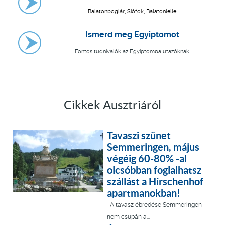
Balatonboglár, Siófok, Balatonlelle
Ismerd meg Egyiptomot
Fontos tudnivalók az Egyiptomba utazóknak
Cikkek Ausztriáról
Tavaszi szünet
Semmeringen, május
végéig 60-80% -al
olcsóbban foglalhatsz
szállást a Hirschenhof
apartmanokban!
A tavasz ébredése Semmeringen
nem csupán a...