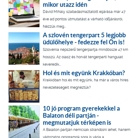
mikor utazz idén
Dávid Mihály szabadalmaztatott eljárása már 47
éve ad pontos útmutatást a várható időjárásról.
Nézzük meg...
A szlovén tengerpart 5 legjobb
üdülőhelye - fedezze fel Ön is!
Szlovénia népszerű tengerpartja mindössze 47 km
hosszú. Az olasz és horvát tengerparti hangulat
keveredik...
Hol és mit együnk Krakkóban?
Krakkóban hol és mit együnk, ha már a város híres
nevezeteségeit megnéztük?
10 jó program gyerekekkel a
Balaton déli partján -
megmutatjuk térképen is
A Balaton partján nemcsak strandolni lehet, hanem
változatos programok sora is várja a