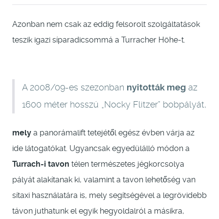
Azonban nem csak az eddig felsorolt szolgáltatások
teszik igazi síparadicsommá a Turracher Höhe-t.
A 2008/09-es szezonban
nyitották meg
az
1600 méter hosszú „Nocky Flitzer” bobpályát,
mely
a panorámalift tetejétől egész évben várja az
ide látogatókat. Ugyancsak egyedülálló módon a
Turrach-i tavon
télen természetes jégkorcsolya
pályát alakítanak ki, valamint a tavon lehetőség van
sítaxi használatára is, mely segítségével a legrövidebb
távon juthatunk el egyik hegyoldalról a másikra,