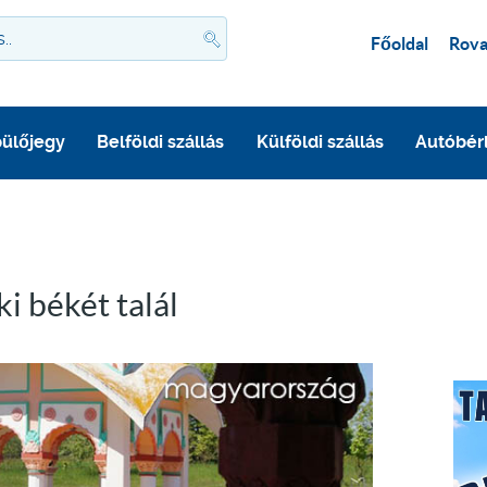
Főoldal
Rova
ülőjegy
Belföldi szállás
Külföldi szállás
Autóbér
i békét talál