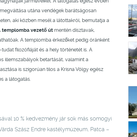
hagyhatják járműveiket. A látogatás egész évben
k megváltása utána vendégek barátságosan
leten, aki közben mesél a látottakról, bemutatja a
 templomba vezető út
mentén dísztavak,
láthatóak. A templomba érkezőket pedig óránként
dat filozófiáját és a hely történetét is. A
os illemszabályok betartását, valamint a
asztása is szigorúan tilos a Krisna Völgy egész
s a látogatás.
ásával 10 % kedvezmény jár sok más somogyi
 Várda Szász Endre kastélymúzeum, Patca –