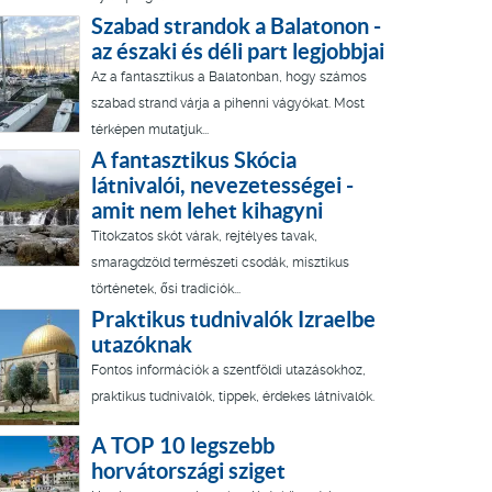
Szabad strandok a Balatonon -
az északi és déli part legjobbjai
Az a fantasztikus a Balatonban, hogy számos
szabad strand várja a pihenni vágyókat. Most
térképen mutatjuk...
A fantasztikus Skócia
látnivalói, nevezetességei -
amit nem lehet kihagyni
Titokzatos skót várak, rejtélyes tavak,
smaragdzöld természeti csodák, misztikus
történetek, ősi tradíciók...
Praktikus tudnivalók Izraelbe
utazóknak
Fontos információk a szentföldi utazásokhoz,
praktikus tudnivalók, tippek, érdekes látnivalók.
A TOP 10 legszebb
horvátországi sziget