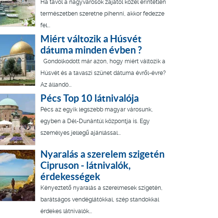
Ha távol a nagyvárosok zajától közel érintetlen
természetben szeretne pihenni, akkor fedezze
fel...
Miért változik a Húsvét
dátuma minden évben ?
Gondolkodott már azon, hogy miért változik a
Húsvét és a tavaszi szünet dátuma évről-évre?
Az állandó...
Pécs Top 10 látnivalója
Pécs az egyik legszebb magyar városunk,
egyben a Dél-Dunántúl központja is. Egy
személyes jellegű ajánlással...
Nyaralás a szerelem szigetén
Cipruson - látnivalók,
érdekességek
Kényeztető nyaralás a szerelmesek szigetén,
barátságos vendéglátókkal, szép standokkal
érdekes látnivalók...