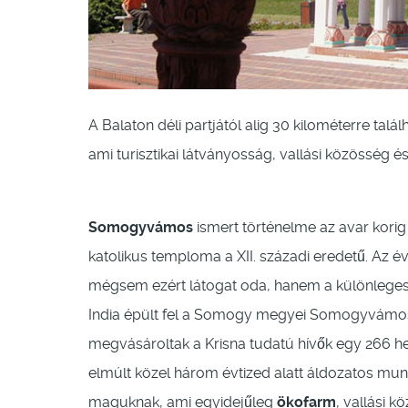
A Balaton déli partjától alig 30 kilométerre ta
ami turisztikai látványosság, vallási közösség é
Somogyvámos
ismert történelme az avar korig 
katolikus temploma a XII. századi eredetű. Az é
mégsem ezért látogat oda, hanem a különlege
India épült fel a Somogy megyei Somogyvámos t
megvásároltak a Krisna tudatú hívők egy 266 hek
elmúlt közel három évtized alatt áldozatos mun
maguknak, ami egyidejűleg
ökofarm
, vallási k