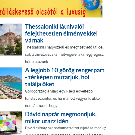
Thessaloniki látnivalói
felejthetetlen élményekkel
várnak
Thessaloniki nagyszerű és megfizethető úti cél
sok látnivalóval akár hétvégére, akár egy egész
hétre utazunk.
A legjobb 10 görög tengerpart
- térképen mutatjuk, hol
találja őket
Görögország a világ egyik legkedveltebb
turistacélpontja, és ha már ott vagyunk, akkor
nem árt tudni, hogy...
Dávid naptár megmondjuk,
mikor utazz idén
Dávid Mihály szabadalmaztatott eljárása már 47