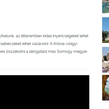
atunk, az étteremben indiai ínyencségeket lehet
sebecséket lehet vásárolni. A Krisna-völgyi
emes összekötni a látogatást más Somogy megyei