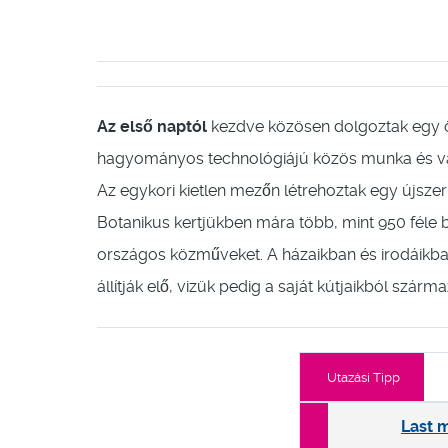
Az első naptól
kezdve közösen dolgoztak egy ö
hagyományos technológiájú közös munka és vall
Az egykori kietlen mezőn létrehoztak egy újsze
Botanikus kertjükben mára több, mint 950 féle bo
országos közműveket. A házaikban és irodáikba
állítják elő, vizük pedig a saját kútjaikból szárma
Utazási Tipp
Last 