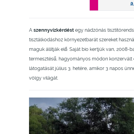
a
A
szennyvízkérdést
egy nádzónás tisztítórends
tisztálkodáshoz környezetbarát szereket haszná
maguk állítják elő. Saját bio kertjük van, 2008-b
termesztésű, hagyományos módon konzervált étel
látogatását július 3. hetére, amikor 3 napos ün
völgy világát.