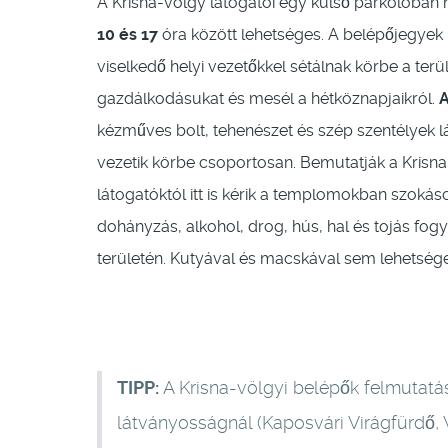
A Krisna-völgy látogatói egy külső parkolóban 
10 és 17
óra között lehetséges. A belépőjegye
viselkedő helyi vezetőkkel sétálnak körbe a terü
gazdálkodásukat és mesél a hétköznapjaikról.
A
kézműves bolt, tehenészet és szép szentélyek 
vezetik körbe csoportosan. Bemutatják a Krisna-tu
látogatóktól itt is kérik a templomokban szokás
dohányzás, alkohol, drog, hús, hal és tojás fogy
területén. Kutyával és macskával sem lehetsége
TIPP:
A Krisna-völgyi belépők felmutat
látványosságnál (Kaposvári Virágfürdő,