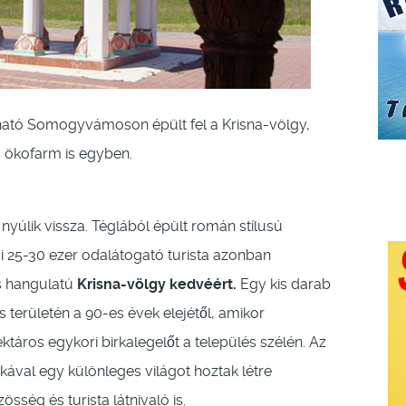
lálható Somogyvámoson épült fel a Krisna-völgy,
s ökofarm is egyben.
nyúlik vissza. Téglából épült román stílusú
vi 25-30 ezer odalátogató turista azonban
s hangulatú
Krisna-völgy kedvéért.
Egy kis darab
erületén a 90-es évek elejétől, amikor
táros egykori birkalegelőt a település szélén. Az
kával egy különleges világot hoztak létre
özösség és turista látnivaló is.