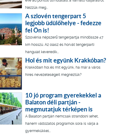
éve ad pontos útmutatást a várható időjárásról.
Nézzük meg...
A szlovén tengerpart 5
legjobb üdülőhelye - fedezze
fel Ön is!
Szlovénia népszerű tengerpartja mindössze 47
km hosszú. Az olasz és horvát tengerparti
hangulat keveredik...
Hol és mit együnk Krakkóban?
Krakkóban hol és mit együnk, ha már a város
híres nevezeteségeit megnéztük?
10 jó program gyerekekkel a
Balaton déli partján -
megmutatjuk térképen is
A Balaton partján nemcsak strandolni lehet,
hanem változatos programok sora is várja a
gyermekükkel...