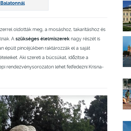
 Balatonnál
zerrel oldották meg, a mosáshoz, takarításhoz és
lnak. A
szükséges élelmiszerek
nagy részét is
an épült pincéjükben raktározzák el a saját
eiket. Aki szereti a búcsúkat, időzítse a
nepi rendezvénysorozaton lehet felfedezni Krisna-