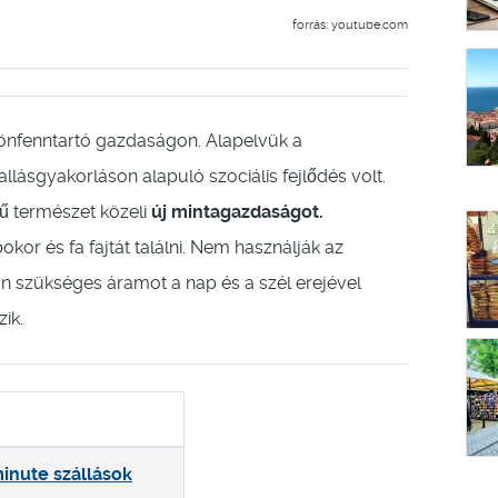
forrás: youtube.com
nfenntartó gazdaságon. Alapelvük a
ásgyakorláson alapuló szociális fejlődés volt.
rű természet közeli
új mintagazdaságot.
kor és fa fajtát találni. Nem használják az
n szükséges áramot a nap és a szél erejével
zik.
minute szállások