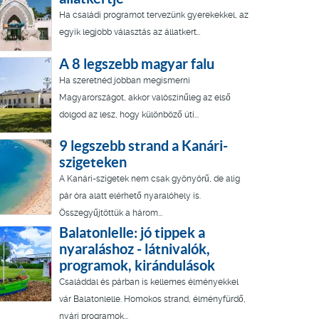
Ha családi programot tervezünk gyerekekkel, az
egyik legjobb választás az állatkert…
A 8 legszebb magyar falu
Ha szeretnéd jobban megismerni
Magyarországot, akkor valószínűleg az első
dolgod az lesz, hogy különböző úti...
9 legszebb strand a Kanári-
szigeteken
A Kanári-szigetek nem csak gyönyörű, de alig
pár óra alatt elérhető nyaralóhely is.
Összegyűjtöttük a három...
Balatonlelle: jó tippek a
nyaraláshoz - látnivalók,
programok, kirándulások
Családdal és párban is kellemes élményekkel
vár Balatonlelle. Homokos strand, élményfürdő,
nyári programok...