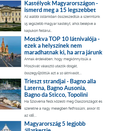
Kastélyok Magyarországon -
ismerd meg a 15 legszebbet
Az alábbi listánkban összeszedtük a szerintünk
15 legszebb magyar kastélyt, ahol belépve a
kapukon feltárul...
Moszkva TOP 10 látnivalója -
ezek a helyszínek nem
maradhatnak ki, ha arra járunk
Annak érdekében, hogy megkönnyítsük a
Moszkvát választó utazók dolgát,
összegyűjtöttük azt a 10 látnivalót,...
Trieszt strandjai - Bagno alla
Laterna, Bagno Ausonia,
Bagno da Sticco, Topolini
Ha Szlovénia felöl közelíti meg Olaszországot és
szeretne a nagy melegben felfrissülni, akkor itt
az idő,...
Magyarország 5 legjobb
állatkertje