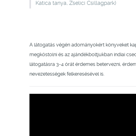
Katica tanya, Zselici Csillagpark)
A látogatás végén adományokért könyveket kaph
megkóstolni és az ajándékboltjukban indiai csec
látogatásra 3-4 órát érdemes betervezni, érd
nevezetességek felkeresésével is.