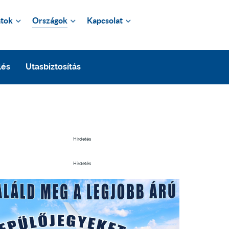
tok
Országok
Kapcsolat
lés
Utasbiztosítás
Hirdetés
Hirdetés