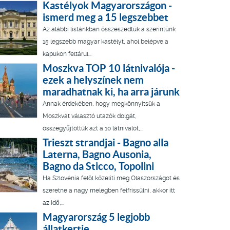
Kastélyok Magyarországon -
ismerd meg a 15 legszebbet
Az alábbi listánkban összeszedtük a szerintünk
15 legszebb magyar kastélyt, ahol belépve a
kapukon feltárul...
Moszkva TOP 10 látnivalója -
ezek a helyszínek nem
maradhatnak ki, ha arra járunk
Annak érdekében, hogy megkönnyítsük a
Moszkvát választó utazók dolgát,
összegyűjtöttük azt a 10 látnivalót,...
Trieszt strandjai - Bagno alla
Laterna, Bagno Ausonia,
Bagno da Sticco, Topolini
Ha Szlovénia felöl közelíti meg Olaszországot és
szeretne a nagy melegben felfrissülni, akkor itt
az idő,...
Magyarország 5 legjobb
állatkertje