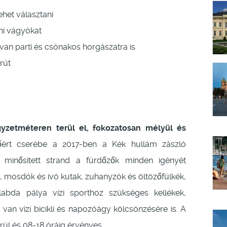
ehet választani
ni vágyókat
van parti és csónakos horgászatra is
rút
zetméteren terül el, fokozatosan mélyül és
ért cserébe a 2017-ben a Kék hullám zászló
a minősített strand a fürdőzők minden igényét
lók, mosdók és ivó kutak, zuhanyzók és öltözőfülkék,
öplabda pálya vízi sporthoz szükséges kellékek,
van vízi bicikli és napozóágy kölcsönzésére is. A
ül és 08-18 óráig érvényes.