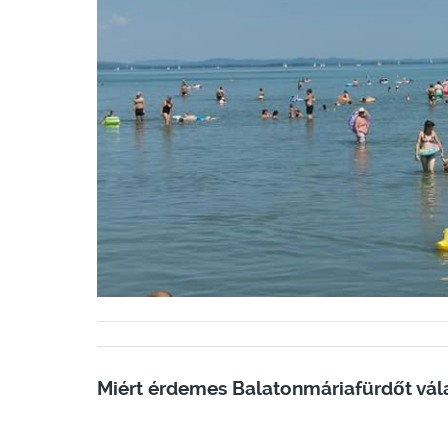
Miért érdemes Balatonmáriafürdőt vál