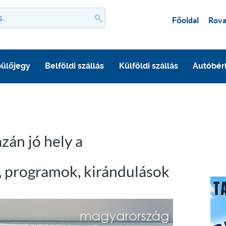
Főoldal
Rova
ülőjegy
Belföldi szállás
Külföldi szállás
Autóbér
zán jó hely a
, programok, kirándulások