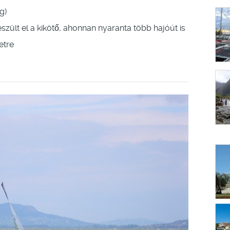
g)
zült el a kikötő, ahonnan nyaranta több hajóút is
etre