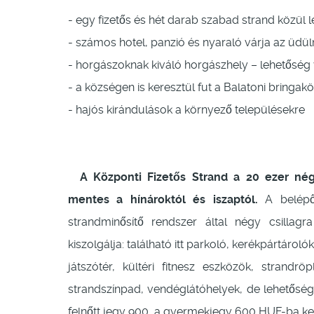
- egy fizetős és hét darab szabad strand közül l
- számos hotel, panzió és nyaraló várja az üdül
- horgászoknak kiváló horgászhely – lehetőség 
- a községen is keresztül fut a Balatoni bringakö
- hajós kirándulások a környező településekre
A Központi Fizetős Strand a 20 ezer négy
mentes a hínároktól és iszaptól.
A belépő
strandminősítő rendszer által négy csillagr
kiszolgálja: található itt parkoló, kerékpártáro
játszótér, kültéri fitnesz eszközök, strandr
strandszínpad, vendéglátóhelyek, de lehetőség 
felnőtt jegy 900, a gyermekjegy 600 HUF-ba ker