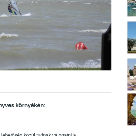
nyves környékén:
 lehetőség közül tudnak válogatni a