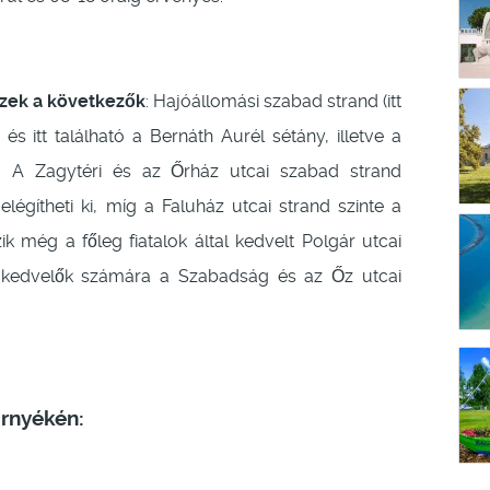
szek a következők
: Hajóállomási szabad strand (itt
és itt található a Bernáth Aurél sétány, illetve a
. A Zagytéri és az Őrház utcai szabad strand
légítheti ki, míg a Faluház utcai strand szinte a
k még a főleg fiatalok által kedvelt Polgár utcai
 kedvelők számára a Szabadság és az Őz utcai
örnyékén: