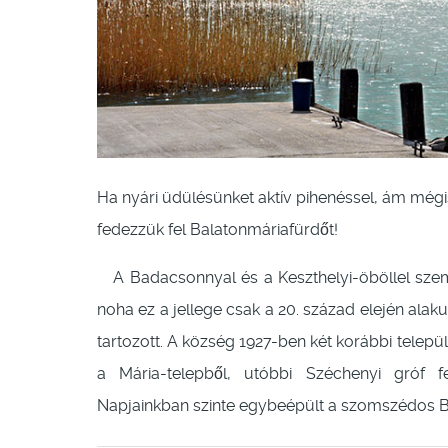
Ha nyári üdülésünket aktív pihenéssel, ám mégi
fedezzük fel Balatonmáriafürdőt!
A Badacsonnyal és a Keszthelyi-öböllel szem
noha ez a jellege csak a 20. század elején alakul
tartozott. A község 1927-ben két korábbi telepü
a Mária-telepből, utóbbi Széchenyi gróf f
Napjainkban szinte egybeépült a szomszédos Ba