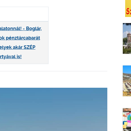
alatonnál! - Boglár,
fok pénztárcabarát
elyek akár SZÉP
rtyával is!