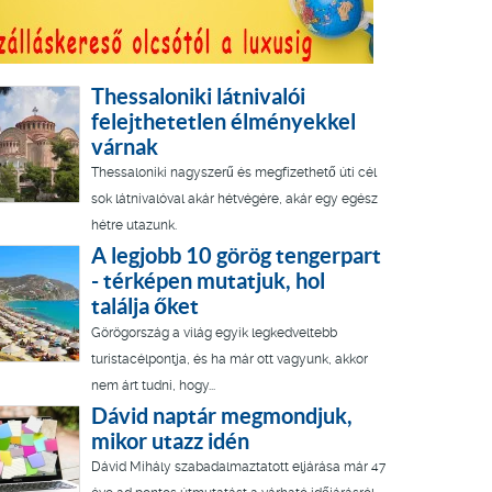
Thessaloniki látnivalói
felejthetetlen élményekkel
várnak
Thessaloniki nagyszerű és megfizethető úti cél
sok látnivalóval akár hétvégére, akár egy egész
hétre utazunk.
A legjobb 10 görög tengerpart
- térképen mutatjuk, hol
találja őket
Görögország a világ egyik legkedveltebb
turistacélpontja, és ha már ott vagyunk, akkor
nem árt tudni, hogy...
Dávid naptár megmondjuk,
mikor utazz idén
Dávid Mihály szabadalmaztatott eljárása már 47