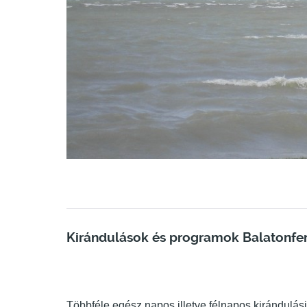
Kirándulások és programok Balatonfe
Többféle egész napos illetve félnapos kirándulási