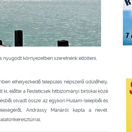
s nyugodt környezetben szeretnénk eltölteni,
ben elhelyezkedő település népszerű üdülőhely,
t ki, előtte a Festeticsek hitbizományi birtokai közé
lésből olvadt össze: az egykori Hullám-telepből és
eleségéről, Andrássy Máriáról kapta a nevét.
latonkeresztúrral.