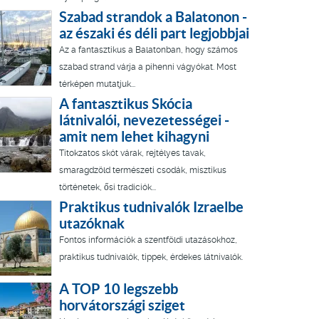
Szabad strandok a Balatonon -
az északi és déli part legjobbjai
Az a fantasztikus a Balatonban, hogy számos
szabad strand várja a pihenni vágyókat. Most
térképen mutatjuk...
A fantasztikus Skócia
látnivalói, nevezetességei -
amit nem lehet kihagyni
Titokzatos skót várak, rejtélyes tavak,
smaragdzöld természeti csodák, misztikus
történetek, ősi tradíciók...
Praktikus tudnivalók Izraelbe
utazóknak
Fontos információk a szentföldi utazásokhoz,
praktikus tudnivalók, tippek, érdekes látnivalók.
A TOP 10 legszebb
horvátországi sziget