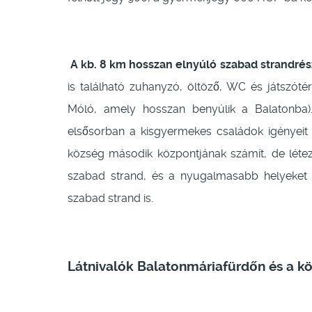
A kb. 8 km hosszan elnyúló szabad strandré
is található zuhanyzó, öltöző, WC és játszótér 
Móló, amely hosszan benyúlik a Balatonba)
elsősorban a kisgyermekes családok igényeit e
község második központjának számít, de létezi
szabad strand, és a nyugalmasabb helyeket
szabad strand is.
Látnivalók Balatonmáriafürdőn és a k