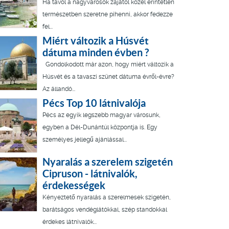
Ha távol a nagyvárosok zajától közel érintetlen
természetben szeretne pihenni, akkor fedezze
fel...
Miért változik a Húsvét
dátuma minden évben ?
Gondolkodott már azon, hogy miért változik a
Húsvét és a tavaszi szünet dátuma évről-évre?
Az állandó...
Pécs Top 10 látnivalója
Pécs az egyik legszebb magyar városunk,
egyben a Dél-Dunántúl központja is. Egy
személyes jellegű ajánlással...
Nyaralás a szerelem szigetén
Cipruson - látnivalók,
érdekességek
Kényeztető nyaralás a szerelmesek szigetén,
barátságos vendéglátókkal, szép standokkal
érdekes látnivalók...