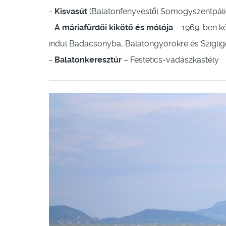
-
Kisvasút
(Balatonfenyvestől Somogyszentpáli
-
A máriafürdői kikötő és mólója
– 1969-ben kés
indul Badacsonyba, Balatongyörökre és Sziglig
-
Balatonkeresztúr
– Festetics-vadászkastély