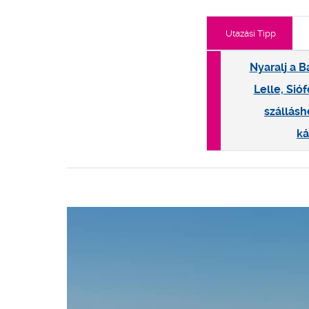
Utazási Tipp
Nyaralj a B
Lelle, Sió
szállásh
ká