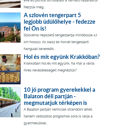
éve ad pontos útmutatást a várható időjárásról.
Nézzük meg...
A szlovén tengerpart 5
legjobb üdülőhelye - fedezze
fel Ön is!
Szlovénia népszerű tengerpartja mindössze 47
km hosszú. Az olasz és horvát tengerparti
hangulat keveredik...
Hol és mit együnk Krakkóban?
Krakkóban hol és mit együnk, ha már a város
híres nevezeteségeit megnéztük?
10 jó program gyerekekkel a
Balaton déli partján -
megmutatjuk térképen is
A Balaton partján nemcsak strandolni lehet,
hanem változatos programok sora is várja a
gyermekükkel...