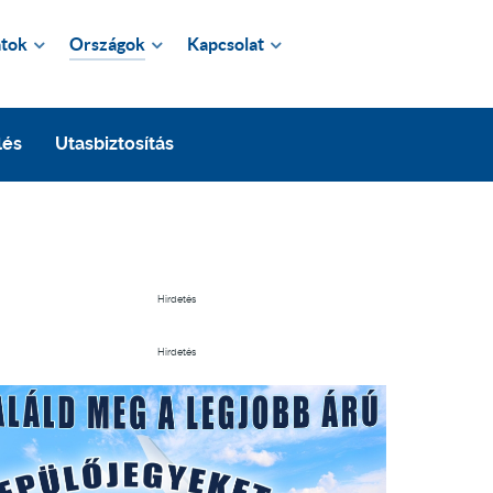
tok
Országok
Kapcsolat
lés
Utasbiztosítás
Hirdetés
Hirdetés