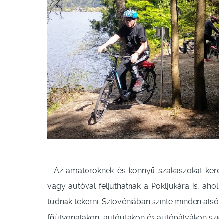
Az amatöröknek és könnyű szakaszokat kereső
vagy autóval feljuthatnak a Pokljukára is, a
tudnak tekerni. Szlovéniában szinte minden al
főútvonalakon, autóutakon és autópályákon sz