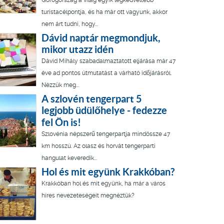
Görögország a világ egyik legkedveltebb
turistacélpontja, és ha már ott vagyunk, akkor
nem árt tudni, hogy...
Dávid naptár megmondjuk,
mikor utazz idén
Dávid Mihály szabadalmaztatott eljárása már 47
éve ad pontos útmutatást a várható időjárásról.
Nézzük meg...
A szlovén tengerpart 5
legjobb üdülőhelye - fedezze
fel Ön is!
Szlovénia népszerű tengerpartja mindössze 47
km hosszú. Az olasz és horvát tengerparti
hangulat keveredik...
Hol és mit együnk Krakkóban?
Krakkóban hol és mit együnk, ha már a város
híres nevezeteségeit megnéztük?