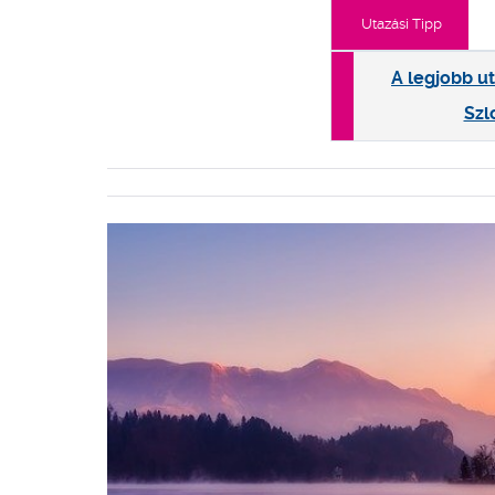
Utazási Tipp
A legjobb u
Szl