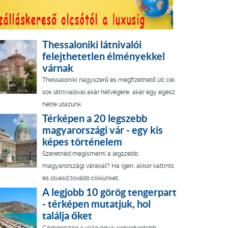
Thessaloniki látnivalói
felejthetetlen élményekkel
várnak
Thessaloniki nagyszerű és megfizethető úti cél
sok látnivalóval akár hétvégére, akár egy egész
hétre utazunk.
Térképen a 20 legszebb
magyarországi vár - egy kis
képes történelem
Szeretnéd megismerni a legszebb
magyarországi várakat? Ha igen, akkor kattints
és olvasd tovább cikkünket.
A legjobb 10 görög tengerpart
- térképen mutatjuk, hol
találja őket