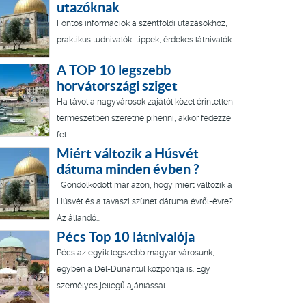
utazóknak
Fontos információk a szentföldi utazásokhoz,
praktikus tudnivalók, tippek, érdekes látnivalók.
A TOP 10 legszebb
horvátországi sziget
Ha távol a nagyvárosok zajától közel érintetlen
természetben szeretne pihenni, akkor fedezze
fel...
Miért változik a Húsvét
dátuma minden évben ?
Gondolkodott már azon, hogy miért változik a
Húsvét és a tavaszi szünet dátuma évről-évre?
Az állandó...
Pécs Top 10 látnivalója
Pécs az egyik legszebb magyar városunk,
egyben a Dél-Dunántúl központja is. Egy
személyes jellegű ajánlással...