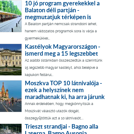
10 jó program gyerekekkel a
Balaton déli partján -
megmutatjuk térképen is
A Balaton partján nemcsak strandolni lehet,
hanem változatos programok sora is várja a
gyermekükkel...
Kastélyok Magyarországon -
ismerd meg a 15 legszebbet
Az alábbi listánkban összeszedtük a szerintünk
15 legszebb magyar kastélyt, ahol belépve a
kapukon feltárul...
Moszkva TOP 10 látnivalója -
ezek a helyszínek nem
maradhatnak ki, ha arra járunk
Annak érdekében, hogy megkönnyítsük a
Moszkvát választó utazók dolgát,
összegyűjtöttük azt a 10 látnivalót,...
Trieszt strandjai - Bagno alla
Laterna, Bagno Ausonia,