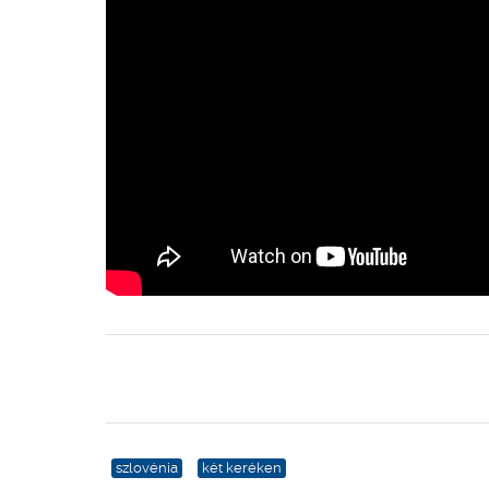
szlovénia
két keréken