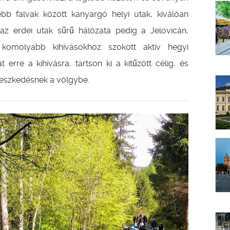
ebb falvak között kanyargó helyi utak, kiválóan
az erdei utak sűrű hálózata pedig a Jelovicán,
komolyabb kihívásokhoz szokott aktív hegyi
erre a kihívásra, tartson ki a kitűzött célig, és
reszkedésnek a völgybe.