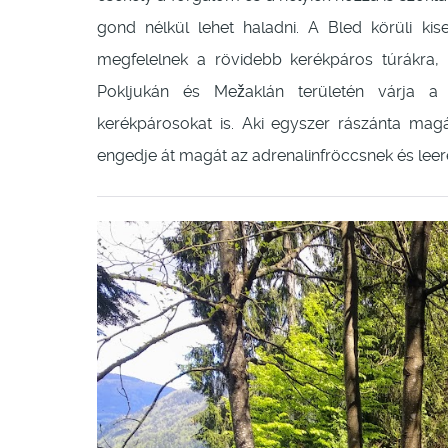
gond nélkül lehet haladni. A Bled körüli kis
megfelelnek a rövidebb kerékpáros túrákra, 
Pokljukán és Mežaklán területén várja a 
kerékpárosokat is. Aki egyszer rászánta magát 
engedje át magát az adrenalinfröccsnek és lee