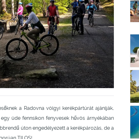
knek a Radovna völgyi kerékpártúrát ajánlják,
hol egy üde fennsíkon fenyvesek hűvös árnyékában
sóbbrendű úton engedélyezett a kerékpározás, de a
igorúan TILOS!