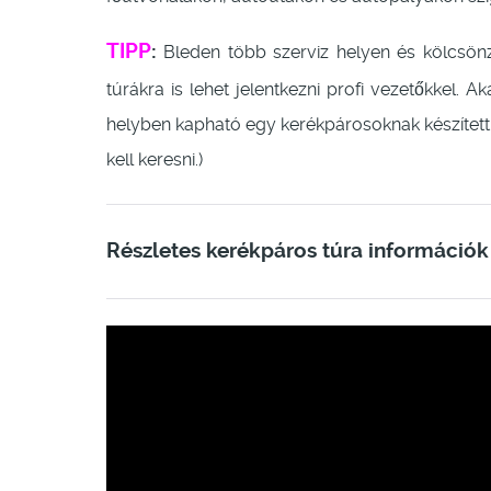
TIPP
:
Bleden több szerviz helyen és kölcsönző
túrákra is lehet jelentkezni profi vezetőkkel. A
helyben kapható egy kerékpárosoknak készített tu
kell keresni.)
Részletes kerékpáros túra információk