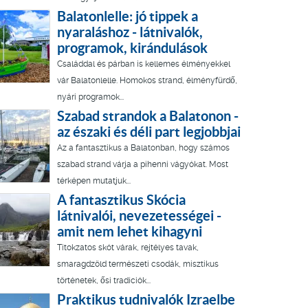
Balatonlelle: jó tippek a
nyaraláshoz - látnivalók,
programok, kirándulások
Családdal és párban is kellemes élményekkel
vár Balatonlelle. Homokos strand, élményfürdő,
nyári programok...
Szabad strandok a Balatonon -
az északi és déli part legjobbjai
Az a fantasztikus a Balatonban, hogy számos
szabad strand várja a pihenni vágyókat. Most
térképen mutatjuk...
A fantasztikus Skócia
látnivalói, nevezetességei -
amit nem lehet kihagyni
Titokzatos skót várak, rejtélyes tavak,
smaragdzöld természeti csodák, misztikus
történetek, ősi tradíciók...
Praktikus tudnivalók Izraelbe