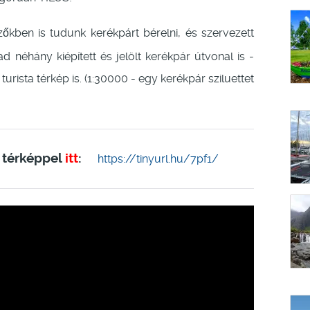
kben is tudunk kerékpárt bérelni, és szervezett
kad néhány kiépített és jelölt kerékpár útvonal is -
rista térkép is. (1:30000 - egy kerékpár sziluettet
 térképpel
itt
:
https://tinyurl.hu/7pf1/