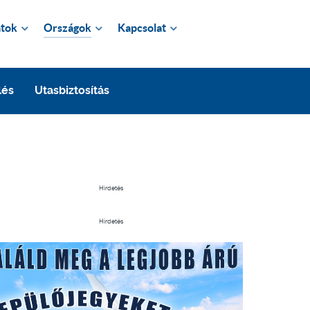
tok
Országok
Kapcsolat
lés
Utasbiztosítás
Hirdetés
Hirdetés