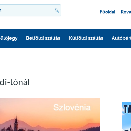
Főoldal
Rova
ülőjegy
Belföldi szállás
Külföldi szállás
Autóbér
di-tónál