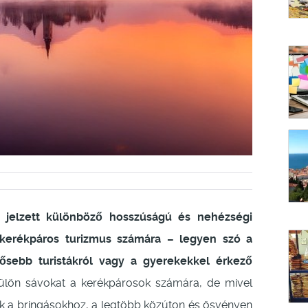
l jelzett különböző hosszúságú és nehézségi
 a kerékpáros turizmus számára – legyen szó a
idősebb turistákról vagy a gyerekekkel érkező
ülön sávokat a kerékpárosok számára, de mivel
tak a bringásokhoz, a legtöbb közúton és ösvényen