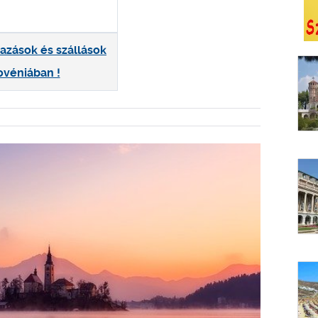
tazások és szállások
ovéniában !