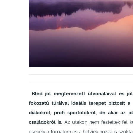
Bled jól megtervezett útvonalaival és jó
fokozatú túráival ideális terepet biztosít
diákokról, profi sportolókról, de akár az 
családokról is.
Az utakon nem festettek fel k
csekély a forgalom és a helyiek hozzá is szok