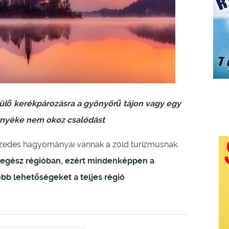
ülő kerékpározásra a gyönyörű tájon vagy egy
rnyéke nem okoz csalódást
tizedes hagyományai vannak a zöld turizmusnak.
z egész régióban, ezért mindenképpen a
obb lehetőségeket a teljes régió