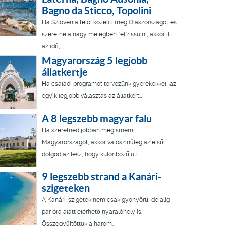
Bagno da Sticco, Topolini
Ha Szlovénia felöl közelíti meg Olaszországot és
szeretne a nagy melegben felfrissülni, akkor itt
az idő,...
Magyarország 5 legjobb
állatkertje
Ha családi programot tervezünk gyerekekkel, az
egyik legjobb választás az állatkert…
A 8 legszebb magyar falu
Ha szeretnéd jobban megismerni
Magyarországot, akkor valószínűleg az első
dolgod az lesz, hogy különböző úti...
9 legszebb strand a Kanári-
szigeteken
A Kanári-szigetek nem csak gyönyörű, de alig
pár óra alatt elérhető nyaralóhely is.
Összegyűjtöttük a három...