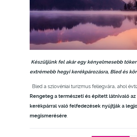
Készüljünk fel akár egy kényelmesebb tóker
extrémebb hegyi kerékpározásra, Bled és kö
Bled a szlovéniai turizmus fellegvára, ahol év
Rengeteg a természeti és épített látnivaló a
kerékpárral való felfedezések nyújtják a legj
megismerésére
.