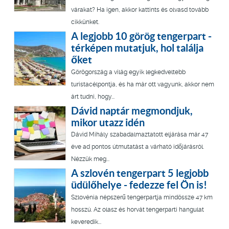
várakat? Ha igen, akkor kattints és olvasd tovább
cikkünket.
A legjobb 10 görög tengerpart -
térképen mutatjuk, hol találja
őket
Görögország a világ egyik legkedveltebb
turistacélpontja, és ha már ott vagyunk, akkor nem
árt tudni, hogy...
Dávid naptár megmondjuk,
mikor utazz idén
Dávid Mihály szabadalmaztatott eljárása már 47
éve ad pontos útmutatást a várható időjárásról.
Nézzük meg...
A szlovén tengerpart 5 legjobb
üdülőhelye - fedezze fel Ön is!
Szlovénia népszerű tengerpartja mindössze 47 km
hosszú. Az olasz és horvát tengerparti hangulat
keveredik...