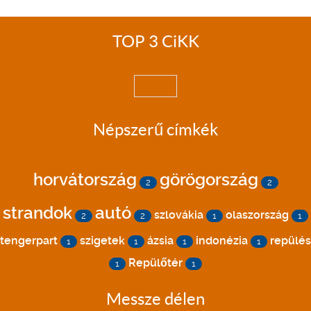
TOP 3 CiKK
Népszerű címkék
horvátország
görögország
2
2
strandok
autó
szlovákia
olaszország
2
2
1
1
tengerpart
szigetek
ázsia
indonézia
repülés
1
1
1
1
Repülőtér
1
1
Messze délen