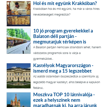
Hol és mit együnk Krakkóban?
Krakkóban hol és mit együnk, ha már a város híres
nevezeteségeit megnéztük?
10 jó program gyerekekkel a
Balaton déli partján -
megmutatjuk térképen is
A Balaton partján nemcsak strandolni lehet, hanem
változatos programok sora is várja a
gyermekükkel...
Kastélyok Magyarországon -
ismerd meg a 15 legszebbet
Az alábbi listánkban összeszedtük a szerintünk 15
legszebb magyar kastélyt, ahol belépve a kapukon
feltárul...
Moszkva TOP 10 látnivalója -
ezek a helyszínek nem
maradhatnak ki, ha arra járunk