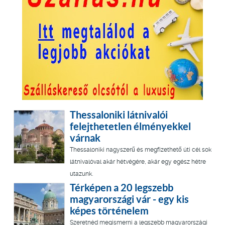
Thessaloniki látnivalói
felejthetetlen élményekkel
várnak
Thessaloniki nagyszerű és megfizethető úti cél sok
látnivalóval akár hétvégére, akár egy egész hétre
utazunk.
Térképen a 20 legszebb
magyarországi vár - egy kis
képes történelem
Szeretnéd megismerni a legszebb magyarországi