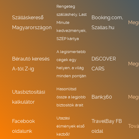
Rengeteg
szálláshely, Last
Szálláskereső
Booking.com,
Meg
Minute
Magyarországon
Szallas.hu
kedvezmények,
SZÉP kártya
A legismertebb
Bérautó keresés
DiSCOVER
cégek egy
Meg
helyen, a világ
A-tól Z-ig
CARS
minden pontján
Hasonlítsd
Utasbiztosítási
Bank360
Meg
össze a legjobb
kalkulátor
biztosítók árait
Utazási
Facebook
TravelBay FB
Tov
élmények első
oldalunk
oldal
kézből!