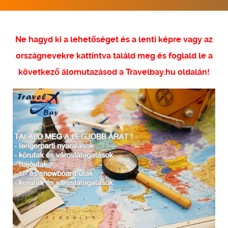
Ne hagyd ki a lehetőséget és a lenti képre vagy az
országnevekre kattintva találd meg és foglald le a
következő álomutazásod a Travelbay.hu oldalán!