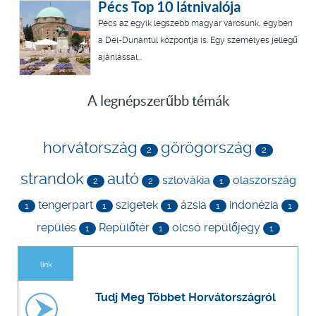
Pécs Top 10 látnivalója
Pécs az egyik legszebb magyar városunk, egyben
a Dél-Dunántúl központja is. Egy személyes jellegű
ajánlással...
A legnépszerűbb témák
horvátország
görögország
2
2
strandok
autó
szlovákia
olaszország
2
2
1
tengerpart
szigetek
ázsia
indonézia
1
1
1
1
1
repülés
Repülőtér
olcsó repülőjegy
1
1
1
link
Tudj Meg Többet Horvátországról