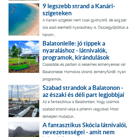
9 legszebb strand a Kanári-
szigeteken
A Kanári-szigetek nem csak gyönyörű, de alig pár
óra alatt elérhető nyaralóhely is. Összegyűjtöttük a
három...
Balatonlelle: jó tippek a
nyaraláshoz - látnivalók,
programok, kirándulások
Családdal és párban is kellemes élményekkel vár
Balatonlelle. Homokos strand, élményfürdő, nyári
programok...
Szabad strandok a Balatonon -
az északi és déli part legjobbjai
Az a fantasztikus a Balatonban, hogy számos
szabad strand várja a pihenni vágyókat. Most
térképen mutatjuk...
A fantasztikus Skócia látnivalói,
nevezetességei - amit nem