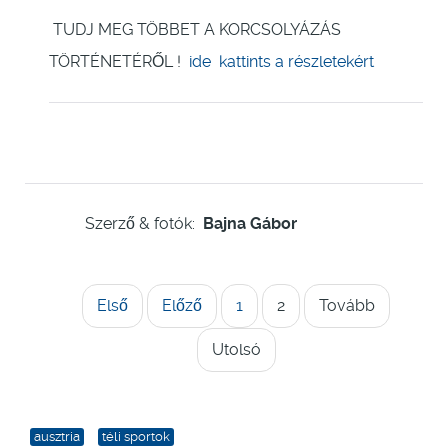
TUDJ MEG TÖBBET A KORCSOLYÁZÁS
TÖRTÉNETÉRŐL !
ide kattints a részletekért
Szerző & fotók:
Bajna Gábor
Első
Előző
1
2
Tovább
Utolsó
ausztria
téli sportok