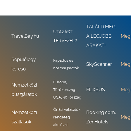
TALÁLD MEG
UTAZÁST
TravelBay.hu
A LEGJOBB
Meg
TERVEZEL?
ÁRAKAT!
Repülőjegy
Fapados és
SkyScanner
Meg
normál járatok
kereső
Európa,
Nemzetközi
FLiXBUS
Meg
Törökország,
buszjáratok
USA, 40+ ország
Óriási választék
Nemzetközi
Booking.com,
Meg
rengeteg
szállások
ZenHotels
akcióval