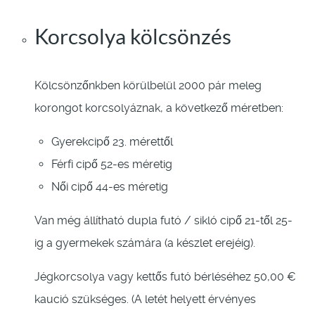
Korcsolya kölcsönzés
Kölcsönzőnkben körülbelül 2000 pár meleg
korongot korcsolyáznak, a következő méretben:
Gyerekcipő 23. mérettől
Férfi cipő 52-es méretig
Női cipő 44-es méretig
Van még állítható dupla futó / sikló cipő 21-től 25-
ig a gyermekek számára (a készlet erejéig).
Jégkorcsolya vagy kettős futó bérléséhez 50,00 €
kaució szükséges. (A letét helyett érvényes