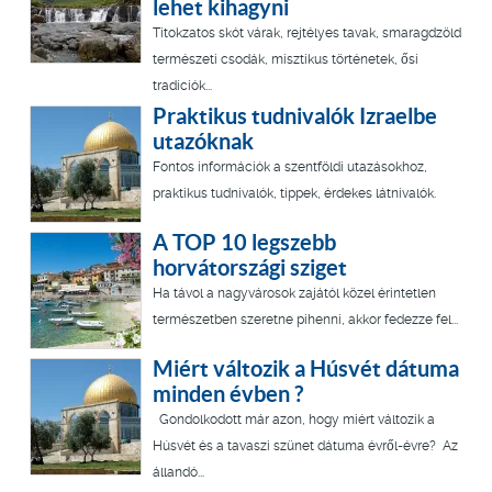
lehet kihagyni
Titokzatos skót várak, rejtélyes tavak, smaragdzöld
természeti csodák, misztikus történetek, ősi
tradíciók...
Praktikus tudnivalók Izraelbe
utazóknak
Fontos információk a szentföldi utazásokhoz,
praktikus tudnivalók, tippek, érdekes látnivalók.
A TOP 10 legszebb
horvátországi sziget
Ha távol a nagyvárosok zajától közel érintetlen
természetben szeretne pihenni, akkor fedezze fel...
Miért változik a Húsvét dátuma
minden évben ?
Gondolkodott már azon, hogy miért változik a
Húsvét és a tavaszi szünet dátuma évről-évre? Az
állandó...