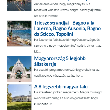
Annak érdekében, hogy megkönnyítsük a
Moszkvát választó utazók dolgát, összegyűjtöttük
azt a 10 látnivalót,...
Trieszt strandjai - Bagno alla
Laterna, Bagno Ausonia, Bagno
da Sticco, Topolini
Ha Szlovénia felöl közelíti meg Olaszországot és
szeretne a nagy melegben felfrissülni, akkor itt az
idő,...
Magyarország 5 legjobb
állatkertje
Ha családi programot tervezünk gyerekekkel, az
egyik legjobb választás az állatkert…
A 8 legszebb magyar falu
Ha szeretnéd jobban megismerni Magyarországot,
akkor valószínűleg az első dolgod az lesz, hogy
különböző úti...