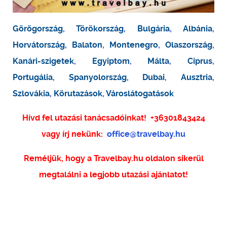
Görögország
,
Törökország
,
Bulgária
,
Albánia
,
Horvátország
,
Balaton
,
Montenegro
,
Olaszország
,
Kanári-szigetek
,
Egyiptom
,
Málta
,
Ciprus
,
Portugália
,
Spanyolország
,
Dubai
,
Ausztria
,
Szlovákia
,
Körutazások
,
Városlátogatások
Hívd fel utazási tanácsadóinkat!
+36301843424
vagy írj nekünk:
office@travelbay.hu
Reméljük, hogy a Travelbay.hu oldalon sikerül
megtalálni a legjobb utazási ajánlatot!