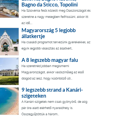
Bagno da Sticco, Topolini
Ha Szlovénia felöl közelíti meg Olaszországot és
szeretne a nagy melegben felfrissülni, akkor itt
az idő,...
Magyarország 5 legjobb
állatkertje
Ha családi programot tervezünk gyerekekkel, az
egyik legjobb választás az állatkert…
A 8 legszebb magyar falu
Ha szeretnéd jobban megismerni
Magyarországot, akkor valószínűleg az első
dolgod az lesz, hogy különböző úti...
9 legszebb strand a Kanári-
szigeteken
A Kanári-szigetek nem csak gyönyörű, de alig
pár óra alatt elérhető nyaralóhely is.
Összegyűjtöttük a három...