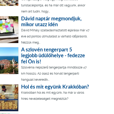
turistacélpontja, és ha már ott vagyunk, akkor
nem árt tudni, hogy...
Dávid naptár megmondjuk,
mikor utazz idén
Dávid Mihály szabadalmaztatott eljárása már 47
éve ad pontos útmutatást a várható időjárásról.
Nézzük meg...
A szlovén tengerpart 5
legjobb üdülőhelye - fedezze
fel Ön is!
Szlovénia népszerű tengerpartja mindössze 47
km hosszú. Az olasz és horvát tengerparti
hangulat keveredik...
Hol és mit együnk Krakkóban?
Krakkóban hol és mit együnk, ha már a város
híres nevezeteségeit megnéztük?