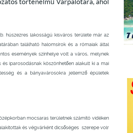
tozatos történelmű Várpalotára, ahol
. húszezres lakosságú kisváros területe már az
határában található halomsírok és a rómaiak által
fontos események színhelye volt a város, melynek
k és iparosodásnak köszönhetően alakult ki a mai
tesség és a bányavárosokra jellemző épületek
zépkorban mocsaras területnek számító vidéken
talakítottak és végvárként dicsőséges szerepe volr