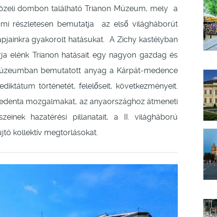
közeli dombon található Trianon Múzeum, mely a
i részletesen bemutatja az első világháborút
apjainkra gyakorolt hatásukat. A Zichy kastélyban
árja elénk Trianon hatásait egy nagyon gazdag és
 Múzeumban bemutatott anyag a Kárpát-medence
ediktátum történetét, felelőseit, következményeit.
irredenta mozgalmakat, az anyaországhoz átmeneti
einek hazatérési pillanatait, a II. világháború
tó kollektív megtorlásokat.