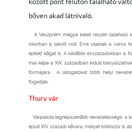
között pont félúton található vál
bőven akad látnivaló.
A Veszprém megye keleti részén található kb
ókorban is lakott volt. Erre utalnak a város 
épített kőgát is. A későbbi évszázadokban is 
mai képe a XIX. században indult básyászatna
formájára. A látogatókat több helyi neveze
fogadják.
Thury vár
Várpalota legnépszerűbb nevezetessége a kö
épült XIV. századi kővára, melyet többször is á