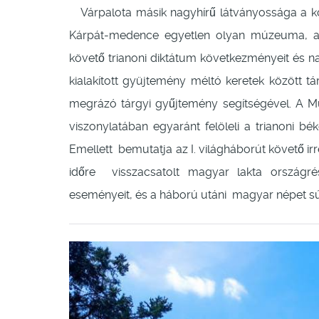
Várpalota másik nagyhírű látványossága a 
Kárpát-medence egyetlen olyan múzeuma, am
követő trianoni diktátum következményeit és n
kialakított gyüjtemény méltó keretek között t
megrázó tárgyi gyűjtemény segítségével. A
viszonylatában egyaránt felöleli a trianoni bék
Emellett bemutatja az I. világháborút követő 
időre visszacsatolt magyar lakta országrész
eseményeit, és a háború utáni magyar népet súj