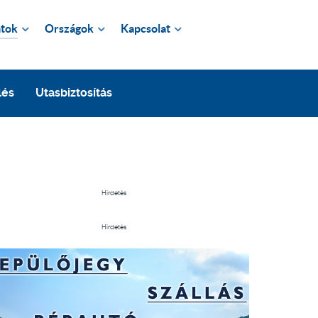
tok
Országok
Kapcsolat
lés
Utasbiztosítás
Hirdetés
Hirdetés