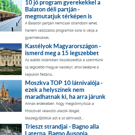
10 jó program gyerekekkel a
Balaton déli partján -
megmutatjuk térképen is
A Balaton partján nemcsak strandolni lehet,
hanem változatos programok sora is várja a
gyermekükkel...
Kastélyok Magyarországon -
ismerd meg a 15 legszebbet
Az alábbi listánkban összeszedtük a szerintünk
15 legszebb magyar kastélyt, ahol belépve a
kapukon feltárul...
Moszkva TOP 10 látnivalója -
ezek a helyszínek nem
maradhatnak ki, ha arra járunk
Annak érdekében, hogy megkönnyítsük a
Moszkvát választó utazók dolgát,
összegyűjtöttük azt a 10 látnivalót,...
Trieszt strandjai - Bagno alla
Laterna, Bagno Ausonia,