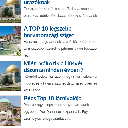
utazóknak
Fontos információk a szentföldi utazásokhoz,
praktikus tudnivalók, tippek, érdekes látnivalók.
A TOP 10 legszebb
horvátországi sziget
Ha távol a nagyvárosok zajától közel érintetlen
természetben szeretne pihenni, akkor fedezze
fel...
Miért változik a Húsvét
dátuma minden évben ?
Gondolkodott már azon, hogy miért változik a
Húsvét és a tavaszi szünet dátuma évről-évre?
Az állandó...
Pécs Top 10 látnivalója
Pécs az egyik legszebb magyar városunk,
egyben a Dél-Dunántúl központja is. Egy
személyes jellegű ajánlással...