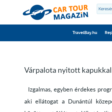
TravelBay.hu
Rep
Várpalota nyitott kapukka
Izgalmas, egyben érdekes progra
aki ellátogat a Dunántúl köz