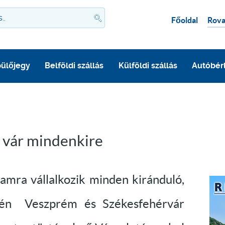
Főoldal
Rova
ülőjegy
Belföldi szállás
Külföldi szállás
Autóbér
l vár mindenkire
mra vállalkozik minden kiránduló,
epén Veszprém és Székesfehérvár