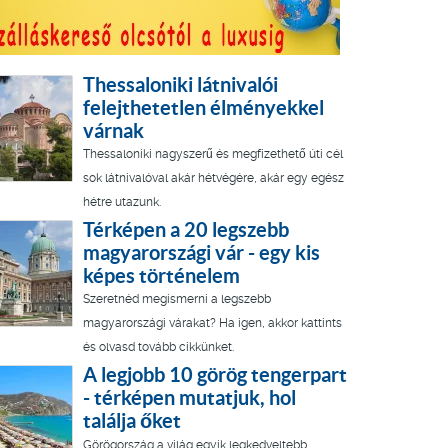
Thessaloniki látnivalói
felejthetetlen élményekkel
várnak
Thessaloniki nagyszerű és megfizethető úti cél
sok látnivalóval akár hétvégére, akár egy egész
hétre utazunk.
Térképen a 20 legszebb
magyarországi vár - egy kis
képes történelem
Szeretnéd megismerni a legszebb
magyarországi várakat? Ha igen, akkor kattints
és olvasd tovább cikkünket.
A legjobb 10 görög tengerpart
- térképen mutatjuk, hol
találja őket
Görögország a világ egyik legkedveltebb