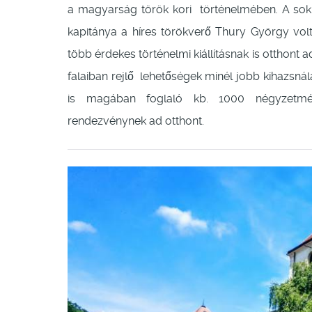
a magyarság török kori történelmében. A sok 
kapitánya a híres törökverő Thury György vol
több érdekes történelmi kiállításnak is otthont a
falaiban rejlő lehetőségek minél jobb kihazsná
is magában foglaló kb. 1000 négyzetm
rendezvénynek ad otthont.