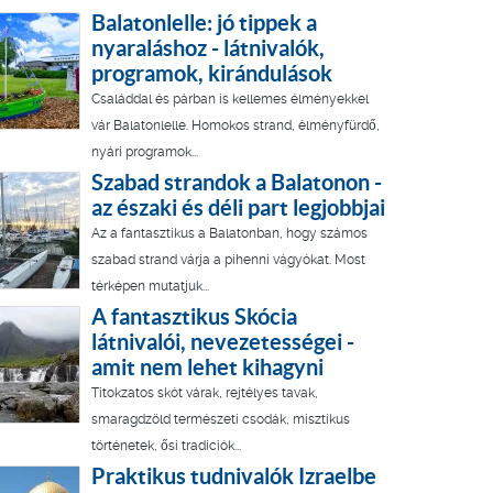
Balatonlelle: jó tippek a
nyaraláshoz - látnivalók,
programok, kirándulások
Családdal és párban is kellemes élményekkel
vár Balatonlelle. Homokos strand, élményfürdő,
nyári programok...
Szabad strandok a Balatonon -
az északi és déli part legjobbjai
Az a fantasztikus a Balatonban, hogy számos
szabad strand várja a pihenni vágyókat. Most
térképen mutatjuk...
A fantasztikus Skócia
látnivalói, nevezetességei -
amit nem lehet kihagyni
Titokzatos skót várak, rejtélyes tavak,
smaragdzöld természeti csodák, misztikus
történetek, ősi tradíciók...
Praktikus tudnivalók Izraelbe