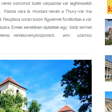
véres ostromot túlélt várpalotai vár leghíresebb
t. Palota vára ill. mostani nevén a Thury-vár ma
d. Felújítása során külön figyelmet fordítottak a vár
lására. Ennek keretében építettek egy több termet
éteres rendezvényközpontot, ami számos