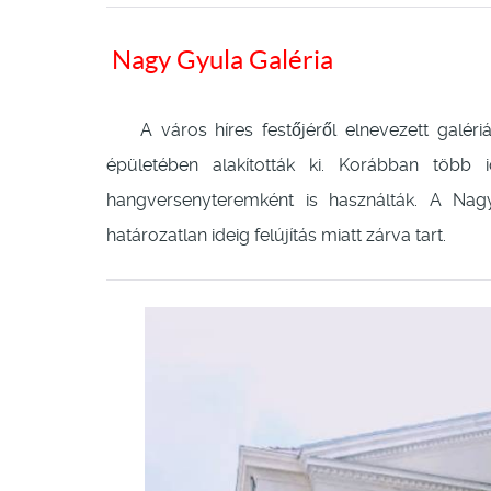
Nagy Gyula Galéria
A város híres festőjéről elnevezett galériát
épületében alakították ki. Korábban több id
hangversenyteremként is használták. A Nagy
határozatlan ideig felújítás miatt zárva tart.