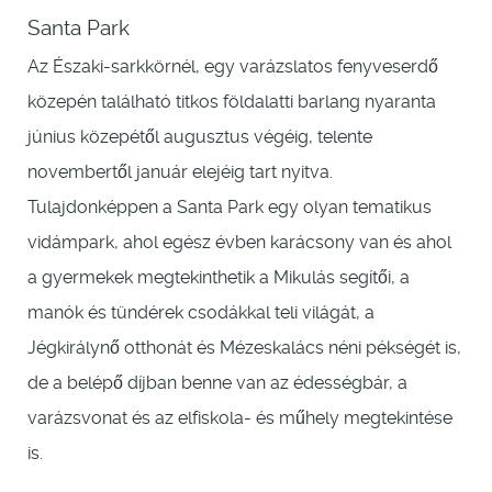
Santa Park
Az Északi-sarkkörnél, egy varázslatos fenyveserdő
közepén található titkos földalatti barlang nyaranta
június közepétől augusztus végéig, telente
novembertől január elejéig tart nyitva.
Tulajdonképpen a Santa Park egy olyan tematikus
vidámpark, ahol egész évben karácsony van és ahol
a gyermekek megtekinthetik a Mikulás segítői, a
manók és tündérek csodákkal teli világát, a
Jégkirálynő otthonát és Mézeskalács néni pékségét is,
de a belépő díjban benne van az édességbár, a
varázsvonat és az elfiskola- és műhely megtekintése
is.