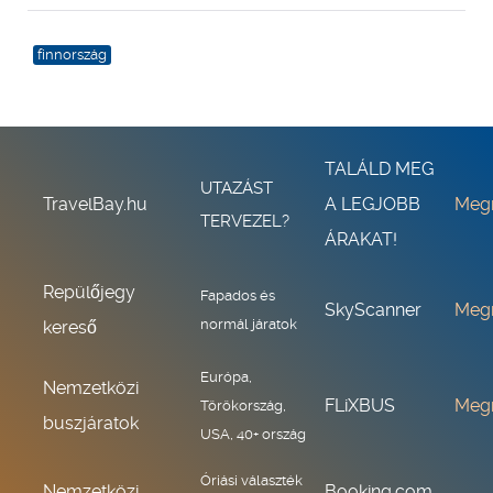
finnország
TALÁLD MEG
UTAZÁST
TravelBay.hu
A LEGJOBB
Meg
TERVEZEL?
ÁRAKAT!
Repülőjegy
Fapados és
SkyScanner
Meg
normál járatok
kereső
Európa,
Nemzetközi
FLiXBUS
Meg
Törökország,
buszjáratok
USA, 40+ ország
Óriási választék
Nemzetközi
Booking.com,