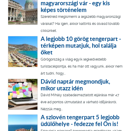
magyarországi vár - egy kis
képes történelem
Szeretnéd megismerni a legszebb magyarországi
várakat? Ha igen, akkor kattints és olvasd tovább
cikkünket.
A legjobb 10 görög tengerpart -
térképen mutatjuk, hol találja
őket
Görögország a világ egyik legkedveltebb
turistacélpontja, és ha már ott vagyunk, akkor nem
árt tudni, hogy...
Dávid naptár megmondjuk,
mikor utazz idén
Dávid Mihály szabadalmaztatott eljárása már 47
éve ad pontos útmutatást a várható időjárásról.
Nézzük meg...
A szlovén tengerpart 5 legjobb
üdülőhelye - fedezze fel Ön is!
Szlovénia népszerű tengerpartja mindössze 47 km