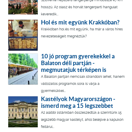
hosszú. Az olasz és horvát tengerparti hangulat
keveredik...
Hol és mit együnk Krakkóban?
Krakkóban hol és mit együnk, ha már a város híres
nevezeteségeit megnéztük?
10 jó program gyerekekkel a
Balaton déli partján -
megmutatjuk térképen is
A Balaton partján nemcsak strandolni lehet, hanem
változatos programok sora is várja a
gyermekükkel...
Kastélyok Magyarországon -
ismerd meg a 15 legszebbet
Az alábbi listánkban összeszedtük a szerintünk 15
legszebb magyar kastélyt, ahol belépve a kapukon
feltárul...