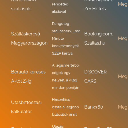
Meg
rengeteg
szállások
ZenHotels
akcióval
Rengeteg
szálláshely, Last
Szálláskereső
Booking.com,
Meg
Minute
Magyarországon
Szallas.hu
kedvezmények,
SZÉP kártya
A legismertebb
Bérautó keresés
DiSCOVER
cégek egy
Meg
helyen, a világ
A-tól Z-ig
CARS
minden pontján
Hasonlítsd
Utasbiztosítási
Bank360
Meg
össze a legjobb
kalkulátor
biztosítók árait
Utazási