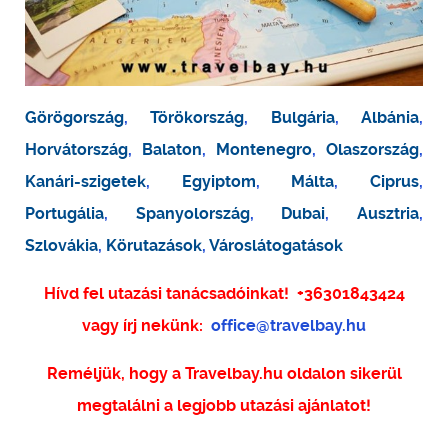
Görögország
,
Törökország
,
Bulgária
,
Albánia
,
Horvátország
,
Balaton
,
Montenegro
,
Olaszország
,
Kanári-szigetek
,
Egyiptom
,
Málta
,
Ciprus
,
Portugália
,
Spanyolország
,
Dubai
,
Ausztria
,
Szlovákia
,
Körutazások
,
Városlátogatások
Hívd fel utazási tanácsadóinkat!
+36301843424
vagy írj nekünk:
office@travelbay.hu
Reméljük, hogy a Travelbay.hu oldalon sikerül
megtalálni a legjobb utazási ajánlatot!