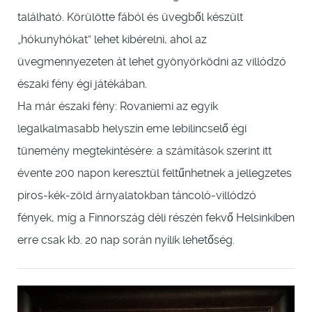
található. Körülötte fából és üvegből készült
„hókunyhókat” lehet kibérelni, ahol az
üvegmennyezeten át lehet gyönyörködni az villódzó
északi fény égi játékában.
Ha már északi fény: Rovaniemi az egyik
legalkalmasabb helyszín eme lebilincselő égi
tünemény megtekintésére: a számítások szerint itt
évente 200 napon keresztül feltűnhetnek a jellegzetes
piros-kék-zöld árnyalatokban táncoló-villódzó
fények, míg a Finnország déli részén fekvő Helsinkiben
erre csak kb. 20 nap során nyílik lehetőség.