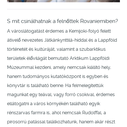
S mit csinálhatnak a felnőttek Rovaniemiben?
A városlátogatást érdemes a Kemijoki-folyó felett
átívelő nevezetes Jätkänkynttilä-híddal és a Lappföld
történetét és kultúráját, valamint a szubarktikus
területek élővilágát bemutató Arktikum Lappföldi
Múzeummal kezdeni, amely nemcsak kiállító hely,
hanem tudományos kutatóközpont is egyben és
könyvtár is található benne. Ha felmelegítettük
magunkat egy teával, vagy forró csokival, érdemes
ellátogatni a város környékén található egyik
rénszarvas farmra is, ahol nemcsak Rudolffal, a
pirosorrú patással találkozhatunk, hanem akár részt