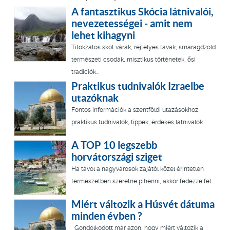
A fantasztikus Skócia látnivalói,
nevezetességei - amit nem
lehet kihagyni
Titokzatos skót várak, rejtélyes tavak, smaragdzöld
természeti csodák, misztikus történetek, ősi
tradíciók...
Praktikus tudnivalók Izraelbe
utazóknak
Fontos információk a szentföldi utazásokhoz,
praktikus tudnivalók, tippek, érdekes látnivalók.
A TOP 10 legszebb
horvátországi sziget
Ha távol a nagyvárosok zajától közel érintetlen
természetben szeretne pihenni, akkor fedezze fel...
Miért változik a Húsvét dátuma
minden évben ?
Gondolkodott már azon, hogy miért változik a