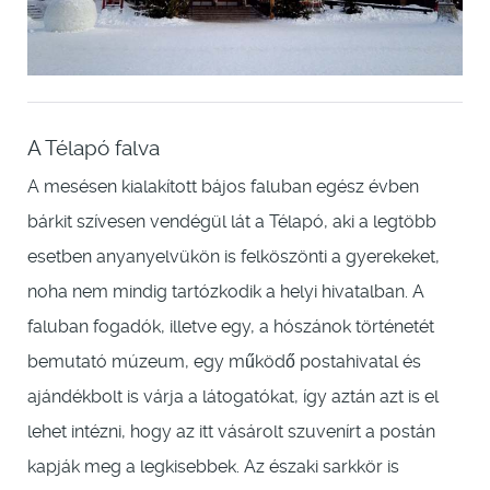
A Télapó falva
A mesésen kialakított bájos faluban egész évben
bárkit szívesen vendégül lát a Télapó, aki a legtöbb
esetben anyanyelvükön is felköszönti a gyerekeket,
noha nem mindig tartózkodik a helyi hivatalban. A
faluban fogadók, illetve egy, a hószánok történetét
bemutató múzeum, egy működő postahivatal és
ajándékbolt is várja a látogatókat, így aztán azt is el
lehet intézni, hogy az itt vásárolt szuvenírt a postán
kapják meg a legkisebbek. Az északi sarkkör is