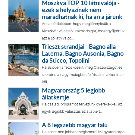
Moszkva TOP 10 látnivalója -
ezek a helyszínek nem
maradhatnak ki, ha arra járunk
Annak érdekében, hogy megkönnyítsük a
Moszkvát választó utazók dolgát, összegyűjtöttük
azt a 10 látnivalót,...
Trieszt strandjai - Bagno alla
Laterna, Bagno Ausonia, Bagno
da Sticco, Topolini
Ha Szlovénia felöl közelíti meg Olaszországot és
szeretne a nagy melegben felfrissülni, akkor itt az
idő,...
Magyarország 5 legjobb
állatkertje
Ha családi programot tervezünk gyerekekkel, az
egyik legjobb választás az állatkert…
A 8 legszebb magyar falu
Ha szeretnéd jobban megismerni Magyarországot,