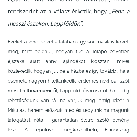
rendszerint az a válasz érkezik, hogy
„Fenn a
messzi északon, Lappföldön”
.
Ezeket a kérdéseket általában egy sor másik is követi
még, mint például, hogyan tud a Télapó egyetlen
éjszaka alatt annyi ajándékot kiosztani, mivel
közlekedik, hogyan jut be a házba és így tovább… ha a
csemete nagyon hitetlenkedik, érdemes neki pár szót
mesélni
Rovaniemi
ről, Lappföld fővárosáról, ha pedig
lehetőségünk van rá, ne várjuk meg, amíg ideér a
Mikulás, hanem előzzük meg és tegyünk mi magunk
látogatást nála - garantáltan életre szóló élmény
lesz! A repülővel megközelíthető, Finnország