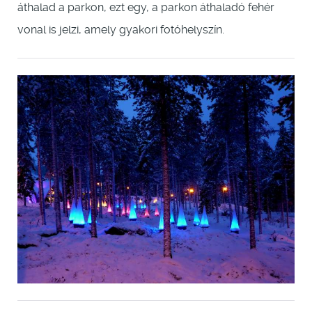
áthalad a parkon, ezt egy, a parkon áthaladó fehér
vonal is jelzi, amely gyakori fotóhelyszín.