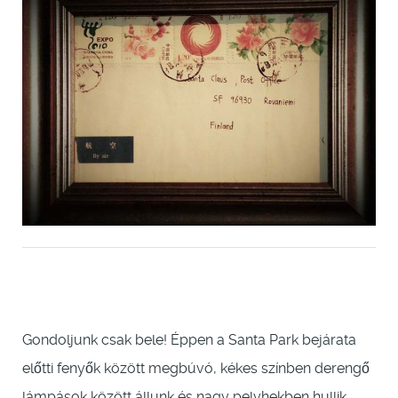
Gondoljunk csak bele! Éppen a Santa Park bejárata
előtti fenyők között megbúvó, kékes színben derengő
lámpások között állunk és nagy pelyhekben hullik