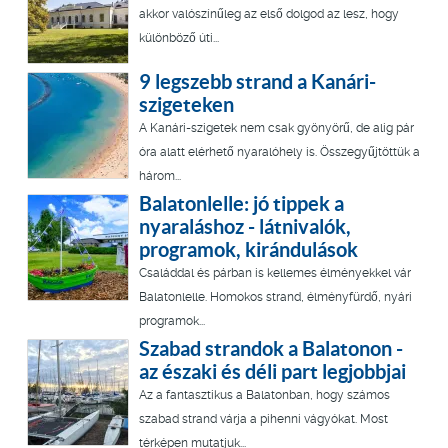
akkor valószínűleg az első dolgod az lesz, hogy
különböző úti...
9 legszebb strand a Kanári-
szigeteken
A Kanári-szigetek nem csak gyönyörű, de alig pár
óra alatt elérhető nyaralóhely is. Összegyűjtöttük a
három...
Balatonlelle: jó tippek a
nyaraláshoz - látnivalók,
programok, kirándulások
Családdal és párban is kellemes élményekkel vár
Balatonlelle. Homokos strand, élményfürdő, nyári
programok...
Szabad strandok a Balatonon -
az északi és déli part legjobbjai
Az a fantasztikus a Balatonban, hogy számos
szabad strand várja a pihenni vágyókat. Most
térképen mutatjuk...