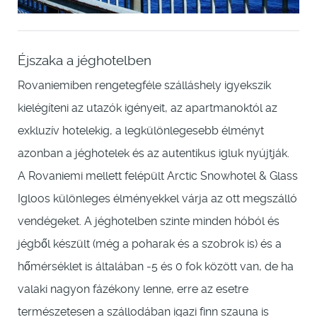
Éjszaka a jéghotelben
Rovaniemiben rengetegféle szálláshely igyekszik
kielégíteni az utazók igényeit, az apartmanoktól az
exkluzív hotelekig, a legkülönlegesebb élményt
azonban a jéghotelek és az autentikus igluk nyújtják.
A Rovaniemi mellett felépült Arctic Snowhotel & Glass
Igloos különleges élményekkel várja az ott megszálló
vendégeket. A jéghotelben szinte minden hóból és
jégből készült (még a poharak és a szobrok is) és a
hőmérséklet is általában -5 és 0 fok között van, de ha
valaki nagyon fázékony lenne, erre az esetre
természetesen a szállodában igazi finn szauna is