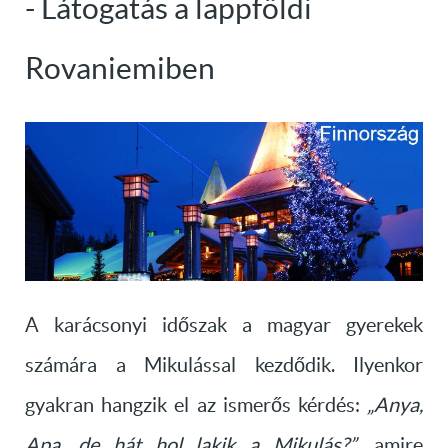
- Látogatás a lappföldi
Rovaniemiben
A karácsonyi időszak a magyar gyerekek
számára a Mikulással kezdődik. Ilyenkor
gyakran hangzik el az ismerős kérdés:
„Anya,
Apa, de hát hol lakik a Mikulás?”
, amire