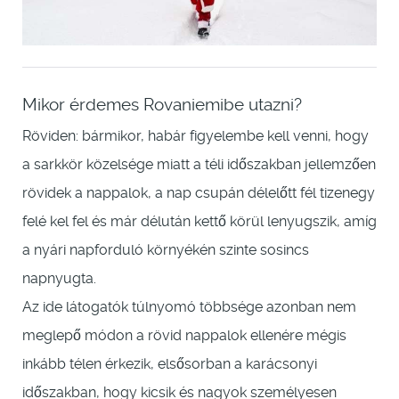
Mikor érdemes Rovaniemibe utazni?
Röviden: bármikor, habár figyelembe kell venni, hogy
a sarkkör közelsége miatt a téli időszakban jellemzően
rövidek a nappalok, a nap csupán délelőtt fél tizenegy
felé kel fel és már délután kettő körül lenyugszik, amíg
a nyári napforduló környékén szinte sosincs
napnyugta.
Az ide látogatók túlnyomó többsége azonban nem
meglepő módon a rövid nappalok ellenére mégis
inkább télen érkezik, elsősorban a karácsonyi
időszakban, hogy kicsik és nagyok személyesen