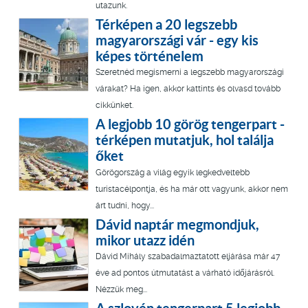
utazunk.
Térképen a 20 legszebb
magyarországi vár - egy kis
képes történelem
Szeretnéd megismerni a legszebb magyarországi
várakat? Ha igen, akkor kattints és olvasd tovább
cikkünket.
A legjobb 10 görög tengerpart -
térképen mutatjuk, hol találja
őket
Görögország a világ egyik legkedveltebb
turistacélpontja, és ha már ott vagyunk, akkor nem
árt tudni, hogy...
Dávid naptár megmondjuk,
mikor utazz idén
Dávid Mihály szabadalmaztatott eljárása már 47
éve ad pontos útmutatást a várható időjárásról.
Nézzük meg...