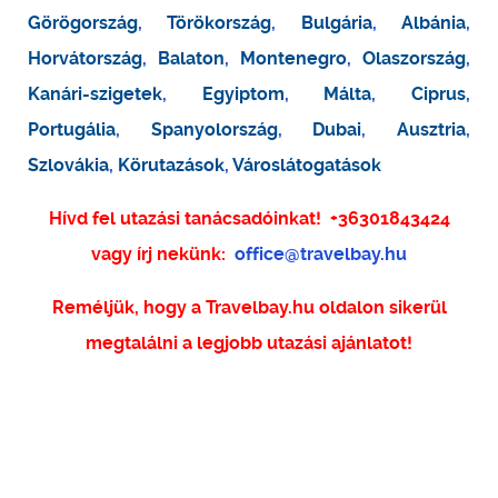
Görögország
,
Törökország
,
Bulgária
,
Albánia
,
Horvátország
,
Balaton
,
Montenegro
,
Olaszország
,
Kanári-szigetek
,
Egyiptom
,
Málta
,
Ciprus
,
Portugália
,
Spanyolország
,
Dubai
,
Ausztria
,
Szlovákia
,
Körutazások
,
Városlátogatások
Hívd fel utazási tanácsadóinkat!
+36301843424
vagy írj nekünk:
office@travelbay.hu
Reméljük, hogy a Travelbay.hu oldalon sikerül
megtalálni a legjobb utazási ajánlatot!