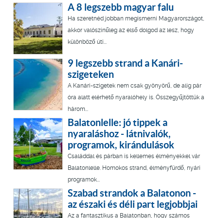
A 8 legszebb magyar falu
Ha szeretnéd jobban megismerni Magyarországot,
akkor valószínűleg az első dolgod az lesz, hogy
különböző úti...
9 legszebb strand a Kanári-
szigeteken
A Kanári-szigetek nem csak gyönyörű, de alig pár
óra alatt elérhető nyaralóhely is. Összegyűjtöttük a
három...
Balatonlelle: jó tippek a
nyaraláshoz - látnivalók,
programok, kirándulások
Családdal és párban is kellemes élményekkel vár
Balatonlelle. Homokos strand, élményfürdő, nyári
programok...
Szabad strandok a Balatonon -
az északi és déli part legjobbjai
Az a fantasztikus a Balatonban, hogy számos