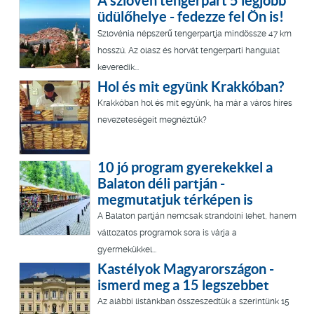
A szlovén tengerpart 5 legjobb
üdülőhelye - fedezze fel Ön is!
Szlovénia népszerű tengerpartja mindössze 47 km
hosszú. Az olasz és horvát tengerparti hangulat
keveredik...
Hol és mit együnk Krakkóban?
Krakkóban hol és mit együnk, ha már a város híres
nevezeteségeit megnéztük?
10 jó program gyerekekkel a
Balaton déli partján -
megmutatjuk térképen is
A Balaton partján nemcsak strandolni lehet, hanem
változatos programok sora is várja a
gyermekükkel...
Kastélyok Magyarországon -
ismerd meg a 15 legszebbet
Az alábbi listánkban összeszedtük a szerintünk 15