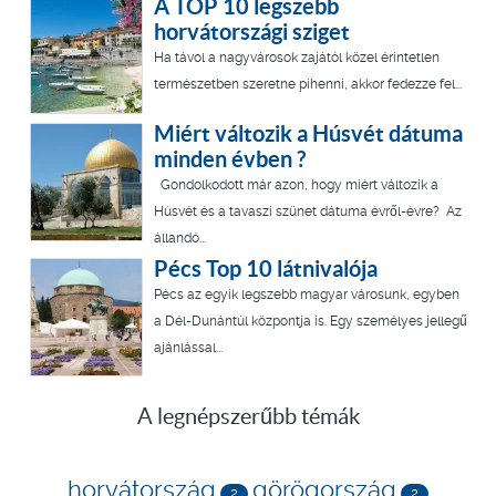
A TOP 10 legszebb
horvátországi sziget
Ha távol a nagyvárosok zajától közel érintetlen
természetben szeretne pihenni, akkor fedezze fel...
Miért változik a Húsvét dátuma
minden évben ?
Gondolkodott már azon, hogy miért változik a
Húsvét és a tavaszi szünet dátuma évről-évre? Az
állandó...
Pécs Top 10 látnivalója
Pécs az egyik legszebb magyar városunk, egyben
a Dél-Dunántúl központja is. Egy személyes jellegű
ajánlással...
A legnépszerűbb témák
horvátország
görögország
2
2