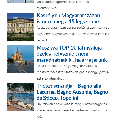
változatos programok sora is várja a
gyermekükkel...
Kastélyok Magyarországon -
ismerd meg a 15 legszebbet
Az alábbi listánkban összeszedtük a szerintünk 15
legszebb magyar kastélyt, ahol belépve a kapukon
feltárul...
Moszkva TOP 10 látnivalója -
ezek a helyszínek nem
maradhatnak ki, ha arra járunk
Annak érdekében, hogy megkönnyítsük a
Moszkvát választó utazók dolgát, összegyűjtöttük
azt a 10 látnivalót,...
Trieszt strandjai - Bagno alla
Laterna, Bagno Ausonia, Bagno
da Sticco, Topolini
Ha Szlovénia felöl közelíti meg Olaszországot és
szeretne a nagy melegben felfrissülni, akkor itt az
idő,...