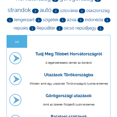
strandok
autó
szlovákia
olaszország
2
2
1
tengerpart
szigetek
ázsia
indonézia
1
1
1
1
1
repülés
Repülőtér
olcsó repülőjegy
1
1
1
link
Tudj Meg Többet Horvátországról
A legérdekesebb témák az Adriáról
Utazások Törökországba
Minden, amit egy utazónak Törökországról tudnia érdemes
Görögországi utazások
Amit az Istenek földjéről tudni érdemes
Balatoni szállások