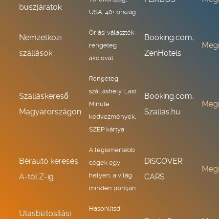
buszjáratok
USA, 40+ ország
Óriási választék
Nemzetközi
Booking.com,
Meg
rengeteg
szállások
ZenHotels
akcióval
Rengeteg
szálláshely, Last
Szálláskereső
Booking.com,
Meg
Minute
Magyarországon
Szallas.hu
kedvezmények,
SZÉP kártya
A legismertebb
Bérautó keresés
DiSCOVER
cégek egy
Meg
helyen, a világ
A-tól Z-ig
CARS
minden pontján
Hasonlítsd
Utasbiztosítási