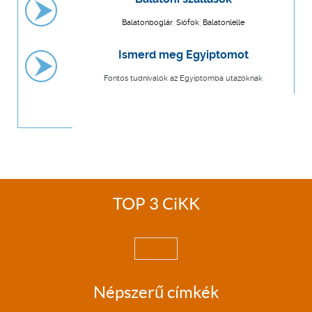
Balatonboglár, Siófok, Balatonlelle
Ismerd meg Egyiptomot
Fontos tudnivalók az Egyiptomba utazóknak
TOP 3 CiKK
Népszerű címkék