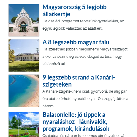
Magyarország 5 legjobb
állatkertje
Ha családi programot tervezünk gyerekekkel, az
egyik legjobb választás az állatkert…
A 8 legszebb magyar falu
Ha szeretnéd jobban megismerni Magyarországot,
akkor valószínűleg az első dolgod az lesz, hogy
különböző úti...
9 legszebb strand a Kanári-
szigeteken
A Kanári-szigetek nem csak gyönyörű, de alig pár
óra alatt elérhető nyaralóhely is. Összegyűjtöttük a
három...
Balatonlelle: jó tippek a
nyaraláshoz - látnivalók,
programok, kirándulások
Családdal és párban is kellemes élményekkel vár