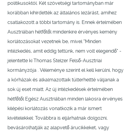
politikusoktól. Két szövetségi tartományban már
korábban kihirdették az általános lezárást, amihez
csatlakozott a többi tartomány is. Ennek értelmében
Ausztriában hétfőtől mindenkire érvényes kemény
korlátozásokat vezetnek be, mivel "Minden
intézkedés, amit eddig tettünk, nem volt elegendő" -
jelentette ki Thomas Stelzer Felső-Ausztriai
kormányzója . Véleménye szerint el kell kerülni, hogy
a kórházak és alkalmazottaik túlterheltté váljanak a
sok új eset miatt. Az új intézkedések értelmében
hétfőtől Egész Ausztriában minden lakosra érvényes
kilépési korlátozás vonatkozik a már ismert
kivételekkel: Továbbra is eljárhatnak dolgozni,
bevásárolhatják az alapvető árucikkeket, vagy