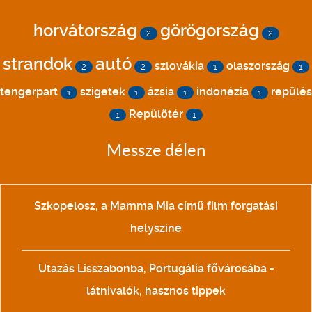
horvátország
görögország
2
2
strandok
autó
szlovákia
olaszország
2
2
1
1
tengerpart
szigetek
ázsia
indonézia
repülés
1
1
1
1
Repülőtér
1
1
Messze délen
Szkopelosz, a Mamma Mia című film forgatási
helyszíne
Utazás Lisszabonba, Portugália fővárosába -
látnivalók, hasznos tippek