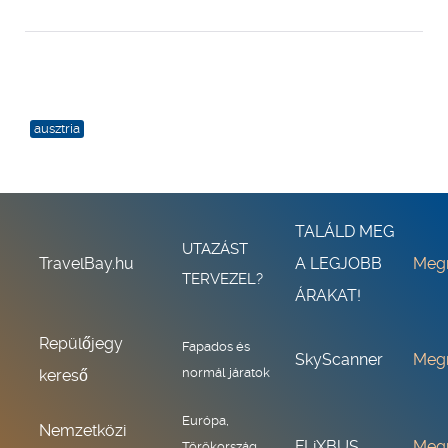
ausztria
TALÁLD MEG
UTAZÁST
TravelBay.hu
A LEGJOBB
Meg
TERVEZEL?
ÁRAKAT!
Repülőjegy
Fapados és
SkyScanner
Meg
normál járatok
kereső
Európa,
Nemzetközi
FLiXBUS
Meg
Törökország,