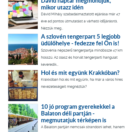
Dávid naptár megmondjuk,
mikor utazz idén
Dávid Mihály szabadalmaztatott eljárása már 47
éve ad pontos útmutatást a várható időjárásról.
Nézzük meg...
A szlovén tengerpart 5 legjobb
üdülőhelye - fedezze fel Ön is!
Szlovénia népszerű tengerpartja mindössze 47 km
hosszú. Az olasz és horvát tengerparti hangulat
keveredik...
Hol és mit együnk Krakkóban?
Krakkóban hol és mit együnk, ha már a város híres
nevezeteségeit megnéztük?
10 jó program gyerekekkel a
Balaton déli partján -
megmutatjuk térképen is
A Balaton partján nemcsak strandolni lehet, hanem