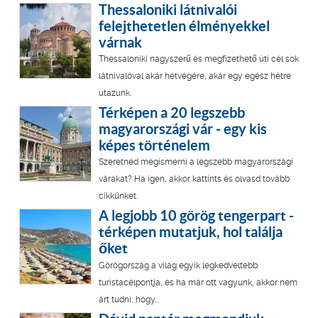
Thessaloniki látnivalói
felejthetetlen élményekkel
várnak
Thessaloniki nagyszerű és megfizethető úti cél sok
látnivalóval akár hétvégére, akár egy egész hétre
utazunk.
Térképen a 20 legszebb
magyarországi vár - egy kis
képes történelem
Szeretnéd megismerni a legszebb magyarországi
várakat? Ha igen, akkor kattints és olvasd tovább
cikkünket.
A legjobb 10 görög tengerpart -
térképen mutatjuk, hol találja
őket
Görögország a világ egyik legkedveltebb
turistacélpontja, és ha már ott vagyunk, akkor nem
árt tudni, hogy...