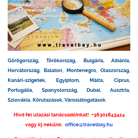
Görögország
,
Törökország
,
Bulgária
,
Albánia
,
Horvátország
,
Balaton
,
Montenegro
,
Olaszország
,
Kanári-szigetek
,
Egyiptom
,
Málta
,
Ciprus
,
Portugália
,
Spanyolország
,
Dubai
,
Ausztria
,
Szlovákia
,
Körutazások
,
Városlátogatások
Hívd fel utazási tanácsadóinkat!
+36301843424
vagy írj nekünk:
office@travelbay.hu