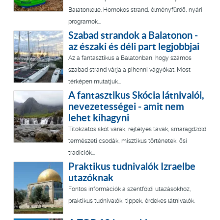
Balatonlelle. Homokos strand, élményfürdő, nyári
programok...
Szabad strandok a Balatonon -
az északi és déli part legjobbjai
Az a fantasztikus a Balatonban, hogy számos
szabad strand várja a pihenni vágyókat. Most
térképen mutatjuk...
A fantasztikus Skócia látnivalói,
nevezetességei - amit nem
lehet kihagyni
Titokzatos skót várak, rejtélyes tavak, smaragdzöld
természeti csodák, misztikus történetek, ősi
tradíciók...
Praktikus tudnivalók Izraelbe
utazóknak
Fontos információk a szentföldi utazásokhoz,
praktikus tudnivalók, tippek, érdekes látnivalók.