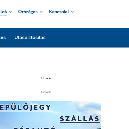
tok
Országok
Kapcsolat
lés
Utasbiztosítás
Hirdetés
Hirdetés