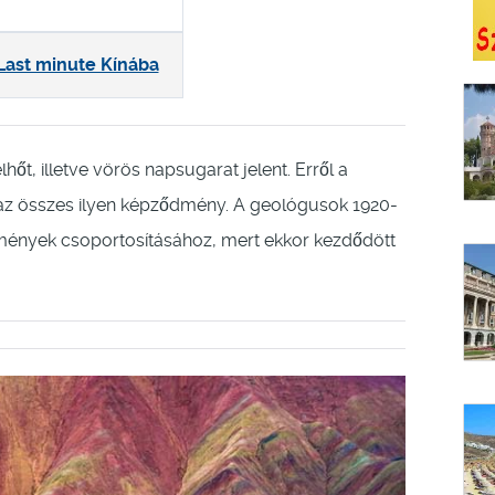
Last minute Kínába
lhőt, illetve vörös napsugarat jelent. Erről a
b az összes ilyen képződmény. A geológusok 1920-
ődmények csoportosításához, mert ekkor kezdődött