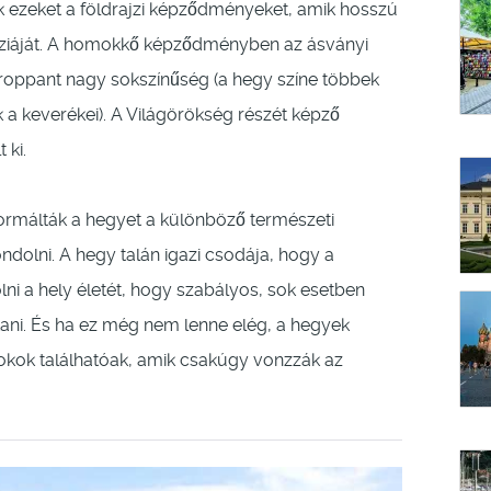
k ezeket a földrajzi képződményeket, amik hosszú
táziáját. A homokkő képződményben az ásványi
roppant nagy sokszínűség (a hegy színe többek
ek a keverékei). A Világörökség részét képző
 ki.
 formálták a hegyet a különböző természeti
ndolni. A hegy talán igazi csodája, hogy a
ni a hely életét, hogy szabályos, sok esetben
tani. És ha ez még nem lenne elég, a hegyek
dokok találhatóak, amik csakúgy vonzzák az