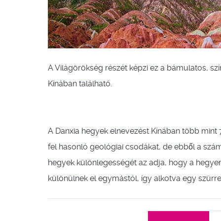
A Világörökség részét képzi ez a bámulatos, sz
Kínában található.
A Danxia hegyek elnevezést Kínában több mint 7
fel hasonló geológiai csodákat, de ebből a szá
hegyek különlegességét az adja, hogy a hegye
különülnek el egymástól, így alkotva egy szürr