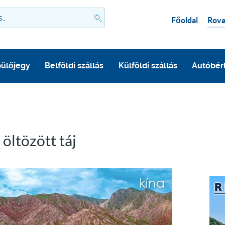
Főoldal
Rova
ülőjegy
Belföldi szállás
Külföldi szállás
Autóbér
öltözött táj