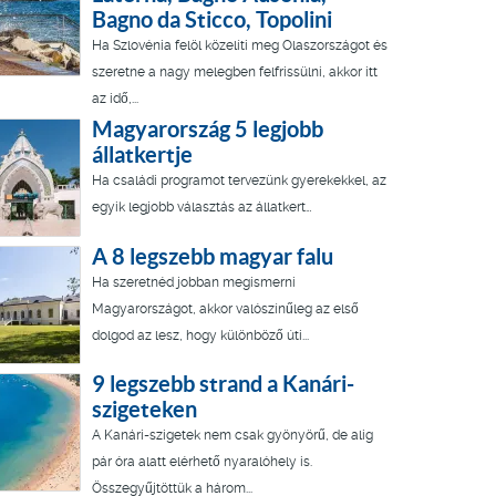
Bagno da Sticco, Topolini
Ha Szlovénia felöl közelíti meg Olaszországot és
szeretne a nagy melegben felfrissülni, akkor itt
az idő,...
Magyarország 5 legjobb
állatkertje
Ha családi programot tervezünk gyerekekkel, az
egyik legjobb választás az állatkert…
A 8 legszebb magyar falu
Ha szeretnéd jobban megismerni
Magyarországot, akkor valószínűleg az első
dolgod az lesz, hogy különböző úti...
9 legszebb strand a Kanári-
szigeteken
A Kanári-szigetek nem csak gyönyörű, de alig
pár óra alatt elérhető nyaralóhely is.
Összegyűjtöttük a három...