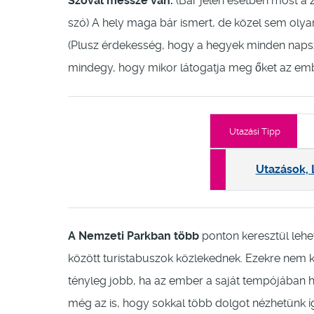
Szóval messze van.
(Bár jelen esetben most a
szó) A hely maga bár ismert, de közel sem olya
(Plusz érdekesség, hogy a hegyek minden naps
mindegy, hogy mikor látogatja meg őket az emb
Utazási Tipp
Utazások, 
A Nemzeti Parkban több
ponton keresztül lehet 
között turistabuszok közlekednek. Ezekre nem kö
tényleg jobb, ha az ember a saját tempójában h
még az is, hogy sokkal több dolgot nézhetünk 