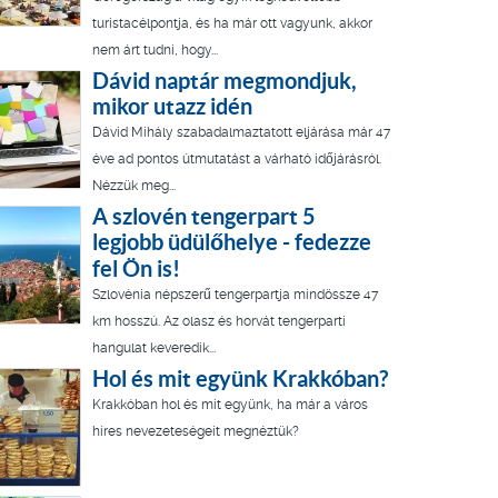
turistacélpontja, és ha már ott vagyunk, akkor
nem árt tudni, hogy...
Dávid naptár megmondjuk,
mikor utazz idén
Dávid Mihály szabadalmaztatott eljárása már 47
éve ad pontos útmutatást a várható időjárásról.
Nézzük meg...
A szlovén tengerpart 5
legjobb üdülőhelye - fedezze
fel Ön is!
Szlovénia népszerű tengerpartja mindössze 47
km hosszú. Az olasz és horvát tengerparti
hangulat keveredik...
Hol és mit együnk Krakkóban?
Krakkóban hol és mit együnk, ha már a város
híres nevezeteségeit megnéztük?