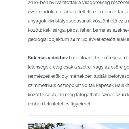
2010-ben nyilvánították a Világörökség részéne
évszázadok óta rabul ejtették az emberek fan
anyagok kikristályosodásának köszönhető ez a 
között: kék, sárga, piros, fehér, barna és ezekn
geológiai objektum 24 millió évvel ezelőtt alakult
Sok más vidékhez
hasonlóan itt is erőteljesen
jelenségek, elég csak a szélre, vagy az esőre go
természeti erők oly mértékben tudták befolyásol
szimmetrikus oszlopokat voltak képesek kialakí
között kisebb, de még látogatható színes szur
emberi tekintetet és figyelmet.