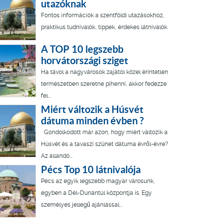
utazóknak
Fontos információk a szentföldi utazásokhoz,
praktikus tudnivalók, tippek, érdekes látnivalók.
A TOP 10 legszebb
horvátországi sziget
Ha távol a nagyvárosok zajától közel érintetlen
természetben szeretne pihenni, akkor fedezze
fel...
Miért változik a Húsvét
dátuma minden évben ?
Gondolkodott már azon, hogy miért változik a
Húsvét és a tavaszi szünet dátuma évről-évre?
Az állandó...
Pécs Top 10 látnivalója
Pécs az egyik legszebb magyar városunk,
egyben a Dél-Dunántúl központja is. Egy
személyes jellegű ajánlással...