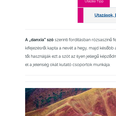
Utazási Tipp
Utazások, 
A „danxia” szó
szerinti fordításban rózsaszínű fe
kifejezésről kapta a nevét a hegy, majd későb
től használják ezt a szót az ilyen jellegű képz
el a jelenség okát kutató csoportok munkája.