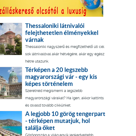
Thessaloniki látnivalói
felejthetetlen élményekkel
várnak
Thessaloniki nagyszerű és megfizethető úti cél
sok látnivalóval akár hétvégére, akár egy egész
hétre utazunk.
Térképen a 20 legszebb
magyarországi vár - egy kis
képes történelem
Szeretnéd megismerni a legszebb
magyarországi várakat? Ha igen, akkor kattints
és olvasd tovább cikkünket.
A legjobb 10 görög tengerpart
- térképen mutatjuk, hol
találja őket
Görögország a világ egyik legkedveltebb