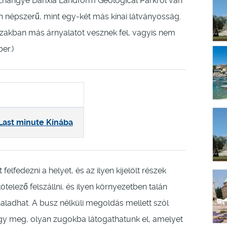
 Zhangye Danxia Landform Geological Parkról van
n népszerű, mint egy-két más kínai látványosság.
zakban más árnyalatot vesznek fel, vagyis nem
er.)
Last minute Kínába
felfedezni a helyet, és az ilyen kijelölt részek
telező felszállni, és ilyen környezetben talán
aladhat. A busz nélküli megoldás mellett szól
így meg, olyan zugokba látogathatunk el, amelyet