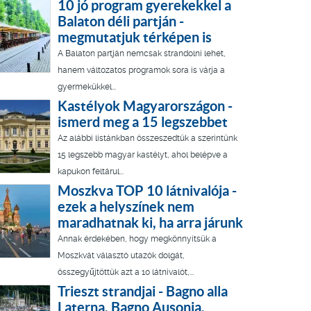
10 jó program gyerekekkel a
Balaton déli partján -
megmutatjuk térképen is
A Balaton partján nemcsak strandolni lehet,
hanem változatos programok sora is várja a
gyermekükkel...
Kastélyok Magyarországon -
ismerd meg a 15 legszebbet
Az alábbi listánkban összeszedtük a szerintünk
15 legszebb magyar kastélyt, ahol belépve a
kapukon feltárul...
Moszkva TOP 10 látnivalója -
ezek a helyszínek nem
maradhatnak ki, ha arra járunk
Annak érdekében, hogy megkönnyítsük a
Moszkvát választó utazók dolgát,
összegyűjtöttük azt a 10 látnivalót,...
Trieszt strandjai - Bagno alla
Laterna, Bagno Ausonia,