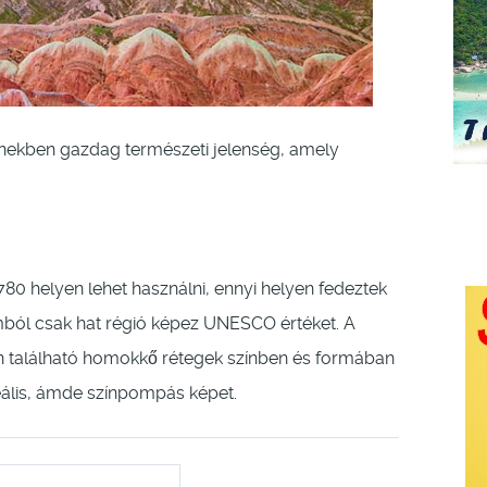
ínekben gazdag természeti jelenség, amely
80 helyen lehet használni, ennyi helyen fedeztek
mból csak hat régió képez UNESCO értéket. A
n található homokkő rétegek színben és formában
eális, ámde színpompás képet.