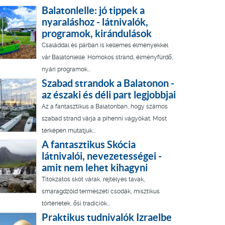
Balatonlelle: jó tippek a
nyaraláshoz - látnivalók,
programok, kirándulások
Családdal és párban is kellemes élményekkel
vár Balatonlelle. Homokos strand, élményfürdő,
nyári programok...
Szabad strandok a Balatonon -
az északi és déli part legjobbjai
Az a fantasztikus a Balatonban, hogy számos
szabad strand várja a pihenni vágyókat. Most
térképen mutatjuk...
A fantasztikus Skócia
látnivalói, nevezetességei -
amit nem lehet kihagyni
Titokzatos skót várak, rejtélyes tavak,
smaragdzöld természeti csodák, misztikus
történetek, ősi tradíciók...
Praktikus tudnivalók Izraelbe