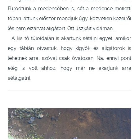
Fürödtünk a medencében is, sőt a medence melletti
tóban láttunk először mondjuk úgy, közvetlen közelről
(és nem elzárva) aligátort. Ott úszkált vidáman…
A kis tó túloldalán is akartunk sétálni egyet, amikor
egy táblán olvastuk, hogy kígyók és aligátorok is
lehetnek arra, szóval csak óvatosan. Na, ennyi pont
elég is volt ahhoz, hogy már ne akarjunk arra
sétálgatni.