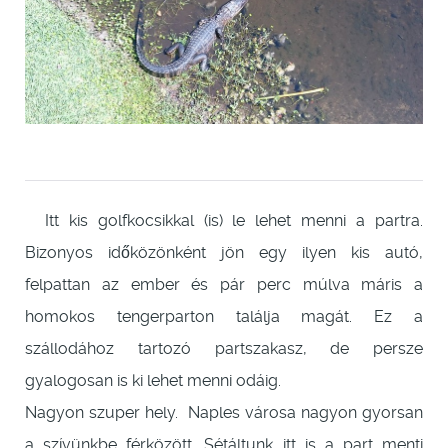
Itt kis golfkocsikkal (is) le lehet menni a partra.
Bizonyos időközönként jön egy ilyen kis autó,
felpattan az ember és pár perc múlva máris a
homokos tengerparton találja magát. Ez a
szállodához tartozó partszakasz, de persze
gyalogosan is ki lehet menni odáig.
Nagyon szuper hely. Naples városa nagyon gyorsan
a szívünkbe férközött. Sétáltunk itt is a part menti