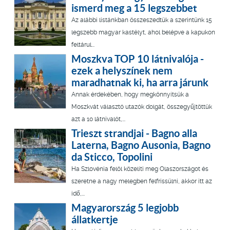
ismerd meg a 15 legszebbet
Az alábbi listánkban összeszedtük a szerintünk 15
legszebb magyar kastélyt, ahol belépve a kapukon
feltárul...
Moszkva TOP 10 látnivalója -
ezek a helyszínek nem
maradhatnak ki, ha arra járunk
Annak érdekében, hogy megkönnyítsük a
Moszkvát választó utazók dolgát, összegyűjtöttük
azt a 10 látnivalót,...
Trieszt strandjai - Bagno alla
Laterna, Bagno Ausonia, Bagno
da Sticco, Topolini
Ha Szlovénia felöl közelíti meg Olaszországot és
szeretne a nagy melegben felfrissülni, akkor itt az
idő,...
Magyarország 5 legjobb
állatkertje