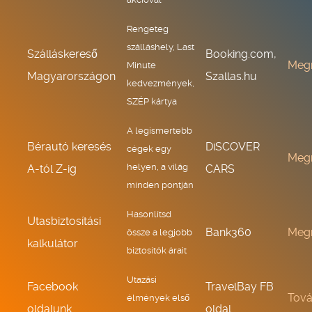
Rengeteg
szálláshely, Last
Szálláskereső
Booking.com,
Meg
Minute
Magyarországon
Szallas.hu
kedvezmények,
SZÉP kártya
A legismertebb
Bérautó keresés
DiSCOVER
cégek egy
Meg
helyen, a világ
A-tól Z-ig
CARS
minden pontján
Hasonlítsd
Utasbiztosítási
Bank360
Meg
össze a legjobb
kalkulátor
biztosítók árait
Utazási
Facebook
TravelBay FB
Tov
élmények első
oldalunk
oldal