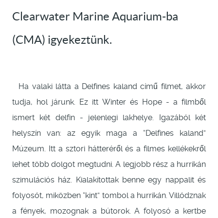
Clearwater Marine Aquarium-ba
(CMA) igyekeztünk.
Ha valaki látta a Delfines kaland című filmet, akkor
tudja, hol járunk. Ez itt Winter és Hope - a filmből
ismert két delfin - jelenlegi lakhelye. Igazából két
helyszín van: az egyik maga a “Delfines kaland”
Múzeum. Itt a sztori hátteréről és a filmes kellékekről
lehet több dolgot megtudni. A legjobb rész a hurrikán
szimulációs ház. Kialakítottak benne egy nappalit és
folyosót, miközben “kint” tombol a hurrikán. Villódznak
a fények, mozognak a bútorok. A folyosó a kertbe