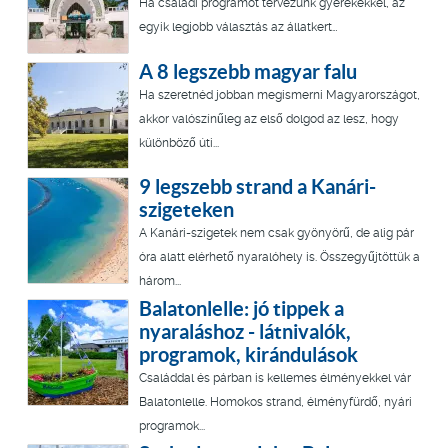
Ha családi programot tervezünk gyerekekkel, az
egyik legjobb választás az állatkert…
A 8 legszebb magyar falu
Ha szeretnéd jobban megismerni Magyarországot,
akkor valószínűleg az első dolgod az lesz, hogy
különböző úti...
9 legszebb strand a Kanári-
szigeteken
A Kanári-szigetek nem csak gyönyörű, de alig pár
óra alatt elérhető nyaralóhely is. Összegyűjtöttük a
három...
Balatonlelle: jó tippek a
nyaraláshoz - látnivalók,
programok, kirándulások
Családdal és párban is kellemes élményekkel vár
Balatonlelle. Homokos strand, élményfürdő, nyári
programok...