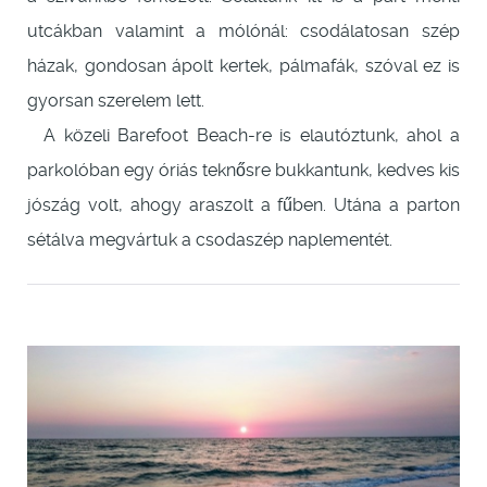
utcákban valamint a mólónál: csodálatosan szép
házak, gondosan ápolt kertek, pálmafák, szóval ez is
gyorsan szerelem lett.
A közeli Barefoot Beach-re is elautóztunk, ahol a
parkolóban egy óriás teknősre bukkantunk, kedves kis
jószág volt, ahogy araszolt a fűben. Utána a parton
sétálva megvártuk a csodaszép naplementét.