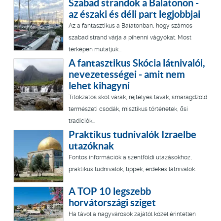
Szabad strandok a Balatonon -
az északi és déli part legjobbjai
Az a fantasztikus a Balatonban, hogy számos
szabad strand várja a pihenni vágyókat. Most
térképen mutatjuk...
A fantasztikus Skócia látnivalói,
nevezetességei - amit nem
lehet kihagyni
Titokzatos skót várak, rejtélyes tavak, smaragdzöld
természeti csodák, misztikus történetek, ősi
tradíciók...
Praktikus tudnivalók Izraelbe
utazóknak
Fontos információk a szentföldi utazásokhoz,
praktikus tudnivalók, tippek, érdekes látnivalók.
A TOP 10 legszebb
horvátországi sziget
Ha távol a nagyvárosok zajától közel érintetlen