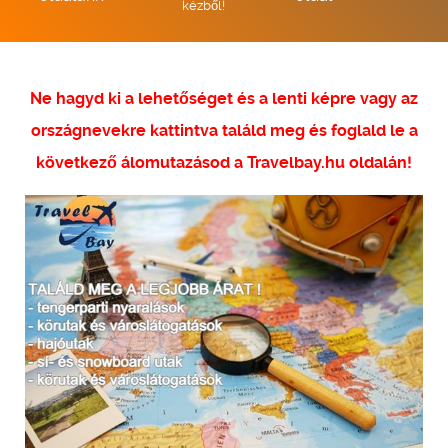
kézből!
Ne hagyd ki a lehetőséget és a lenti képre vagy az
országnevekre kattintva találd meg és foglald le a
következő álomutazásod a Travelbay.hu oldalán!