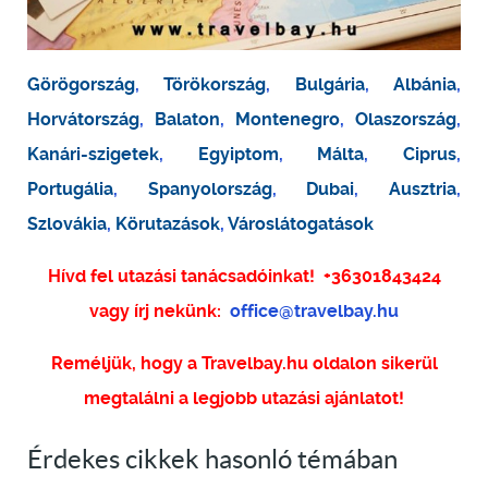
Görögország
,
Törökország
,
Bulgária
,
Albánia
,
Horvátország
,
Balaton
,
Montenegro
,
Olaszország
,
Kanári-szigetek
,
Egyiptom
,
Málta
,
Ciprus
,
Portugália
,
Spanyolország
,
Dubai
,
Ausztria
,
Szlovákia
,
Körutazások
,
Városlátogatások
Hívd fel utazási tanácsadóinkat!
+36301843424
vagy írj nekünk:
office@travelbay.hu
Reméljük, hogy a Travelbay.hu oldalon sikerül
megtalálni a legjobb utazási ajánlatot!
Érdekes cikkek hasonló témában