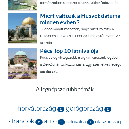
természetben szeretne pihenni, akkor fedezze fel...
Miért változik a Húsvét dátuma
minden évben ?
Gondolkodott már azon, hogy miért változik a
Húsvét és a tavaszi szünet dátuma évről-évre? Az
állandó...
Pécs Top 10 látnivalója
Pécs az egyik legszebb magyar városunk, egyben
a Dél-Dunántúl központja is. Egy személyes jellegű
ajánlással...
A legnépszerűbb témák
horvátország
görögország
2
2
strandok
autó
szlovákia
olaszország
2
2
1