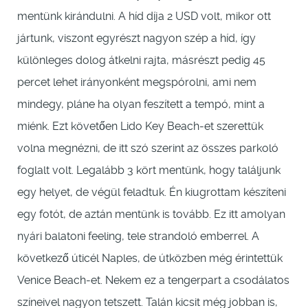
mentünk kirándulni. A híd díja 2 USD volt, mikor ott
jártunk, viszont egyrészt nagyon szép a híd, így
különleges dolog átkelni rajta, másrészt pedig 45
percet lehet irányonként megspórolni, ami nem
mindegy, pláne ha olyan feszített a tempó, mint a
miénk. Ezt követően Lido Key Beach-et szerettük
volna megnézni, de itt szó szerint az összes parkoló
foglalt volt. Legalább 3 kört mentünk, hogy találjunk
egy helyet, de végül feladtuk. Én kiugrottam készíteni
egy fotót, de aztán mentünk is tovább. Ez itt amolyan
nyári balatoni feeling, tele strandoló emberrel. A
következő úticél Naples, de útközben még érintettük
Venice Beach-et. Nekem ez a tengerpart a csodálatos
színeivel nagyon tetszett. Talán kicsit még jobban is,