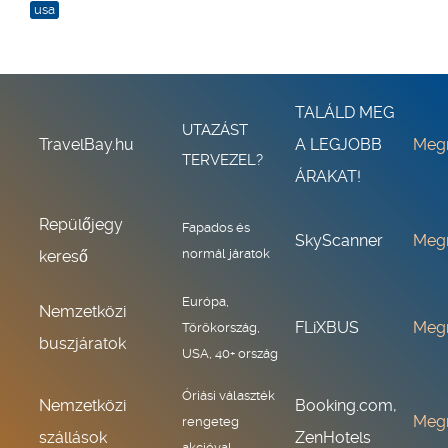
usa
TALÁLD MEG
UTAZÁST
TravelBay.hu
A LEGJOBB
Meg
TERVEZEL?
ÁRAKAT!
Repülőjegy
Fapados és
SkyScanner
Meg
normál járatok
kereső
Európa,
Nemzetközi
FLiXBUS
Meg
Törökország,
buszjáratok
USA, 40+ ország
Óriási választék
Nemzetközi
Booking.com,
Meg
rengeteg
szállások
ZenHotels
akcióval