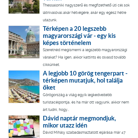
Thessaloniki nagyszerű és megfizethető úti cél sok
látnivalóval akár hétvégére, akár egy egész hétre
utazunk.
Térképen a 20 legszebb
magyarországi vár - egy kis
képes történelem
Szeretnéd megismerni a legszebb magyarországi
várakat? Ha igen, akkor kattints és olvasd tovább
cikkünket.
A legjobb 10 görög tengerpart -
térképen mutatjuk, hol találja
őket
Görögország a világ egyik legkedveltebb
turistacélpontja, és ha már ott vagyunk, akkor nem
árt tudni, hogy...
Dávid naptár megmondjuk,
mikor utazz idén
Dávid Mihály szabadalmaztatott eljárása már 47