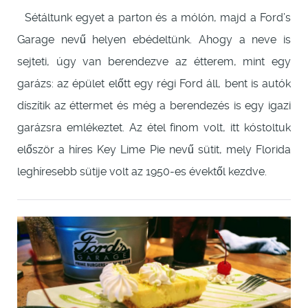
Sétáltunk egyet a parton és a mólón, majd a Ford’s
Garage nevű helyen ebédeltünk. Ahogy a neve is
sejteti, úgy van berendezve az étterem, mint egy
garázs: az épület előtt egy régi Ford áll, bent is autók
díszítik az éttermet és még a berendezés is egy igazi
garázsra emlékeztet. Az étel finom volt, itt kóstoltuk
először a híres Key Lime Pie nevű sütit, mely Florida
leghíresebb sütije volt az 1950-es évektől kezdve.