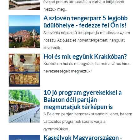
éve ad pontos útmutatást a várható időjárásról.
Nézzük meg...
A szlovén tengerpart 5 legjobb
üdülőhelye - fedezze fel Ön is!
Szlovénia népszerű tengerpartja mindössze 47 km
hosszú. Az olasz és horvát tengerparti hangulat
keveredik...
Hol és mit együnk Krakkóban?
Krakkóban hol és mit együnk, ha már a város híres
nevezeteségeit megnéztük?
10 jó program gyerekekkel a
Balaton déli partján -
megmutatjuk térképen is
A Balaton partján nemcsak strandolni lehet, hanem
változatos programok sora is várja a
gyermekükkel...
Kastélyok Magyarországon -