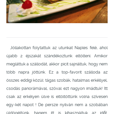
Jóllakottan folytattuk az utunkat Naples felé, ahol
újabb 2 éjszakát szándékoztunk eltölteni. Amikor
megláttuk a szállodát, akkor picit sajnáltuk, hogy nem
több napra jöttünk. Ez a top-favorit szálloda az
összes eddigi közül: tágas szobák, hatalmas erkéllyel,
csodás panorámával, szóval ezt nagyon imádtuk! Itt
csak az erkélyen ülve is eltöltöttünk volna szívesen
egy-két napot ! De persze nyilván nem a szobában
üldögéltünk, hanem itt is kihasználtuk az időt.