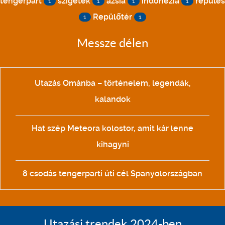
tengerpart
szigetek
ázsia
indonézia
repülés
1
1
1
1
Repülőtér
1
1
Messze délen
Utazás Ománba – történelem, legendák,
kalandok
Hat szép Meteora kolostor, amit kár lenne
kihagyni
8 csodás tengerparti úti cél Spanyolországban
Utazási trendek 2024-ben