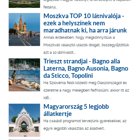
feltárul...
Moszkva TOP 10 látnivalója -
ezek a helyszínek nem
maradhatnak ki, ha arra járunk
Annak érdekében, hogy megkönnyítsük a
Moszkvát választó utazók dolgát, összegyűjtöttük
azt a 10 látnivalót,...
Trieszt strandjai - Bagno alla
Laterna, Bagno Ausonia, Bagno
da Sticco, Topolini
Ha Szlovénia felöl közelíti meg Olaszországot és
szeretne a nagy melegben felfrissülni, akkor itt az
idő,...
Magyarország 5 legjobb
állatkertje
Ha családi programot tervezünk gyerekekkel, az
egyik legjobb választás az állatkert…