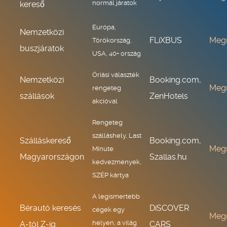
normál járatok
kereső
Európa,
Nemzetközi
FLiXBUS
Meg
Törökország,
buszjáratok
USA, 40+ ország
Óriási választék
Nemzetközi
Booking.com,
Meg
rengeteg
szállások
ZenHotels
akcióval
Rengeteg
szálláshely, Last
Szálláskereső
Booking.com,
Meg
Minute
Magyarországon
Szallas.hu
kedvezmények,
SZÉP kártya
A legismertebb
Bérautó keresés
DiSCOVER
cégek egy
Meg
helyen, a világ
A-tól Z-ig
CARS