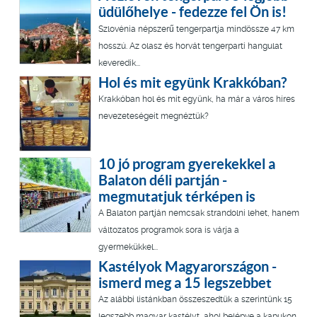
üdülőhelye - fedezze fel Ön is!
Szlovénia népszerű tengerpartja mindössze 47 km
hosszú. Az olasz és horvát tengerparti hangulat
keveredik...
Hol és mit együnk Krakkóban?
Krakkóban hol és mit együnk, ha már a város híres
nevezeteségeit megnéztük?
10 jó program gyerekekkel a
Balaton déli partján -
megmutatjuk térképen is
A Balaton partján nemcsak strandolni lehet, hanem
változatos programok sora is várja a
gyermekükkel...
Kastélyok Magyarországon -
ismerd meg a 15 legszebbet
Az alábbi listánkban összeszedtük a szerintünk 15
legszebb magyar kastélyt, ahol belépve a kapukon