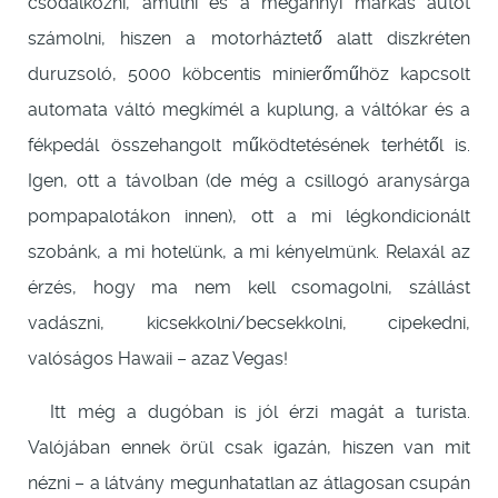
csodálkozni, ámulni és a megannyi márkás autót
számolni, hiszen a motorháztető alatt diszkréten
duruzsoló, 5000 köbcentis minierőműhöz kapcsolt
automata váltó megkímél a kuplung, a váltókar és a
fékpedál összehangolt működtetésének terhétől is.
Igen, ott a távolban (de még a csillogó aranysárga
pompapalotákon innen), ott a mi légkondicionált
szobánk, a mi hotelünk, a mi kényelmünk. Relaxál az
érzés, hogy ma nem kell csomagolni, szállást
vadászni, kicsekkolni/becsekkolni, cipekedni,
valóságos Hawaii – azaz Vegas!
Itt még a dugóban is jól érzi magát a turista.
Valójában ennek örül csak igazán, hiszen van mit
nézni – a látvány megunhatatlan az átlagosan csupán