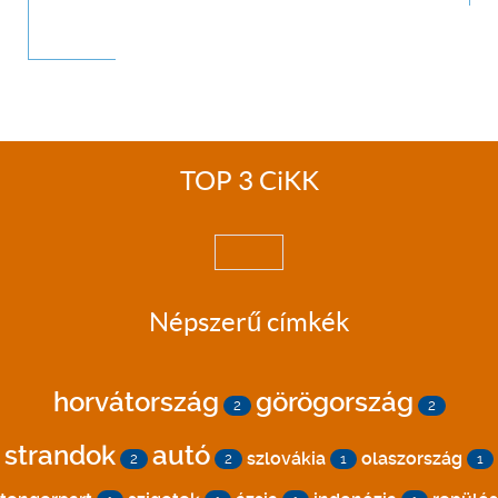
TOP 3 CiKK
Népszerű címkék
horvátország
görögország
2
2
strandok
autó
szlovákia
olaszország
2
2
1
1