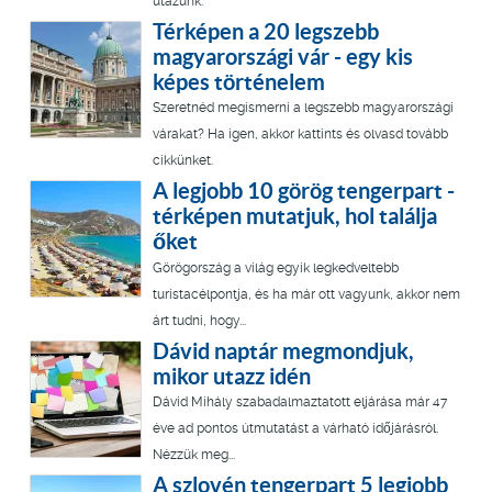
utazunk.
Térképen a 20 legszebb
magyarországi vár - egy kis
képes történelem
Szeretnéd megismerni a legszebb magyarországi
várakat? Ha igen, akkor kattints és olvasd tovább
cikkünket.
A legjobb 10 görög tengerpart -
térképen mutatjuk, hol találja
őket
Görögország a világ egyik legkedveltebb
turistacélpontja, és ha már ott vagyunk, akkor nem
árt tudni, hogy...
Dávid naptár megmondjuk,
mikor utazz idén
Dávid Mihály szabadalmaztatott eljárása már 47
éve ad pontos útmutatást a várható időjárásról.
Nézzük meg...
A szlovén tengerpart 5 legjobb