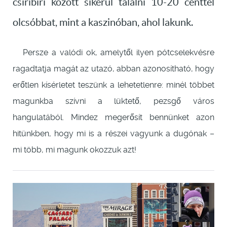
csiribiri között sikerül találni 10-20 centtel
olcsóbbat, mint a kaszinóban, ahol lakunk.
Persze a valódi ok, amelytől ilyen pótcselekvésre
ragadtatja magát az utazó, abban azonosítható, hogy
erőtlen kísérletet teszünk a lehetetlenre: minél többet
magunkba szívni a lüktető, pezsgő város
hangulatából. Mindez megerősít bennünket azon
hitünkben, hogy mi is a részei vagyunk a dugónak –
mi több, mi magunk okozzuk azt!