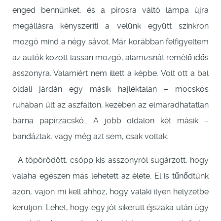
enged bennünket, és a pirosra váltó lámpa újra
megállásra kényszeríti a velünk együtt szinkron
mozgó mind a négy sávot. Már korábban felfigyeltem
az autók között lassan mozgó, alamizsnát remélő idős
asszonyra. Valamiért nem illett a képbe. Volt ott a bal
oldali járdán egy másik hajléktalan – mocskos
ruhában ült az aszfalton, kezében az elmaradhatatlan
barna papírzacskó… A jobb oldalon két másik –
bandáztak, vagy még azt sem, csak voltak.
A töpörödött, csöpp kis asszonyról sugárzott, hogy
valaha egészen más lehetett az élete. El is tűnődtünk
azon, vajon mi kell ahhoz, hogy valaki ilyen helyzetbe
kerüljön. Lehet, hogy egy jól sikerült éjszaka után úgy