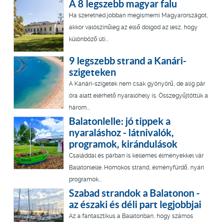
A 8 legszebb magyar falu
Ha szeretnéd jobban megismerni Magyarországot,
akkor valószínűleg az első dolgod az lesz, hogy
különböző úti...
9 legszebb strand a Kanári-
szigeteken
A Kanári-szigetek nem csak gyönyörű, de alig pár
óra alatt elérhető nyaralóhely is. Összegyűjtöttük a
három...
Balatonlelle: jó tippek a
nyaraláshoz - látnivalók,
programok, kirándulások
Családdal és párban is kellemes élményekkel vár
Balatonlelle. Homokos strand, élményfürdő, nyári
programok...
Szabad strandok a Balatonon -
az északi és déli part legjobbjai
Az a fantasztikus a Balatonban, hogy számos