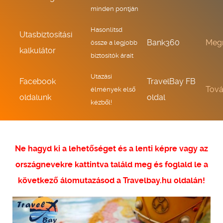
minden pontján
Hasonlítsd
Utasbiztosítási
Bank360
Meg
össze a legjobb
kalkulátor
biztosítók árait
Utazási
Facebook
TravelBay FB
Tov
élmények első
oldalunk
oldal
kézből!
Ne hagyd ki a lehetőséget és a lenti képre vagy az
országnevekre kattintva találd meg és foglald le a
következő álomutazásod a Travelbay.hu oldalán!