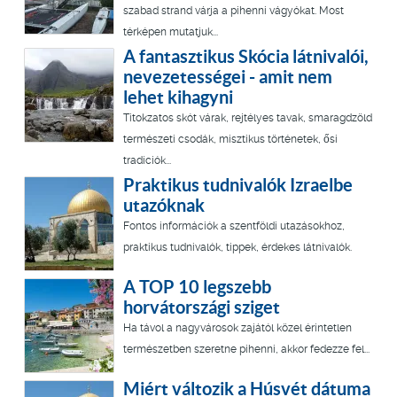
szabad strand várja a pihenni vágyókat. Most
térképen mutatjuk...
A fantasztikus Skócia látnivalói,
nevezetességei - amit nem
lehet kihagyni
Titokzatos skót várak, rejtélyes tavak, smaragdzöld
természeti csodák, misztikus történetek, ősi
tradíciók...
Praktikus tudnivalók Izraelbe
utazóknak
Fontos információk a szentföldi utazásokhoz,
praktikus tudnivalók, tippek, érdekes látnivalók.
A TOP 10 legszebb
horvátországi sziget
Ha távol a nagyvárosok zajától közel érintetlen
természetben szeretne pihenni, akkor fedezze fel...
Miért változik a Húsvét dátuma