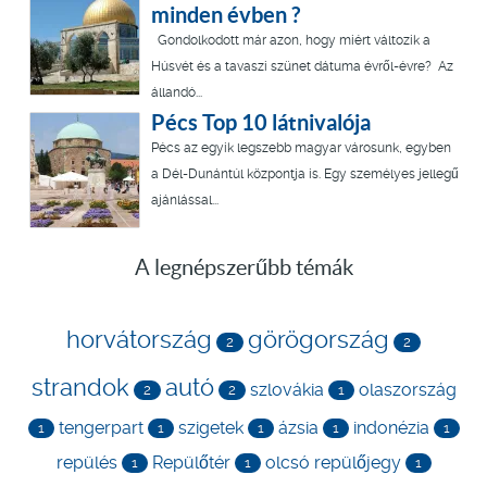
minden évben ?
Gondolkodott már azon, hogy miért változik a
Húsvét és a tavaszi szünet dátuma évről-évre? Az
állandó...
Pécs Top 10 látnivalója
Pécs az egyik legszebb magyar városunk, egyben
a Dél-Dunántúl központja is. Egy személyes jellegű
ajánlással...
A legnépszerűbb témák
horvátország
görögország
2
2
strandok
autó
szlovákia
olaszország
2
2
1
tengerpart
szigetek
ázsia
indonézia
1
1
1
1
1
repülés
Repülőtér
olcsó repülőjegy
1
1
1