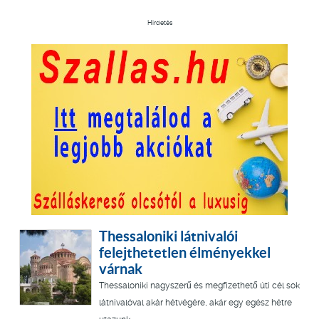
Hirdetés
Thessaloniki látnivalói
felejthetetlen élményekkel
várnak
Thessaloniki nagyszerű és megfizethető úti cél sok
látnivalóval akár hétvégére, akár egy egész hétre