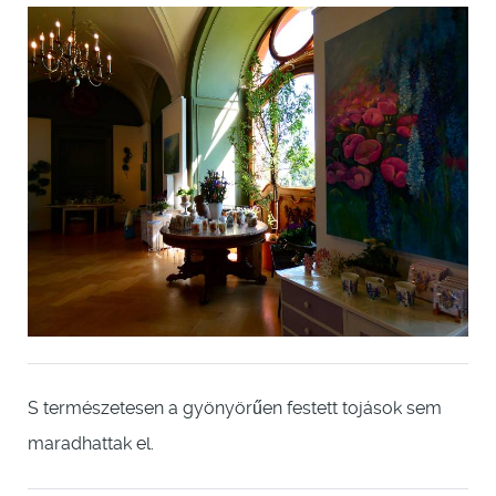
S természetesen a gyönyörűen festett tojások sem
maradhattak el.