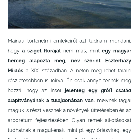
Mainau történelmi emlékeiről azt tudnám mondani,
hogy
a sziget flóráját
nem más, mint
egy magyar
herceg alapozta meg, név szerint Eszterházy
Miklós
a XIX. században. A neten meg lehet találni
részletesebben is leírva. Én csak annyit tennék még
hozzá, hogy az Insel
jelenleg egy grófi család
alapítványának a tulajdonában van
, melynek tagjai
maguk is részt vesznek a növények ültetésében és az
arborétum fejlesztésében. Olyan remek alkotásokat
tudhatnak a magukénak, mint pl. egy óriásvirág, egy