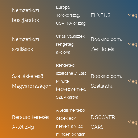
Európa,
Nemzetközi
FLiXBUS
Meg
Törökország,
buszjáratok
USA, 40+ ország
Óriási választék
Nemzetközi
Booking.com,
Meg
rengeteg
szállások
ZenHotels
akcióval
Rengeteg
szálláshely, Last
Szálláskereső
Booking.com,
Meg
Minute
Magyarországon
Szallas.hu
kedvezmények,
SZÉP kártya
A legismertebb
Bérautó keresés
DiSCOVER
cégek egy
Meg
helyen, a világ
A-tól Z-ig
CARS
minden pontján