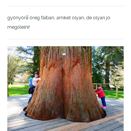
gyönyörű öreg fáiban, amiket olyan, de olyan jó
megölelni!