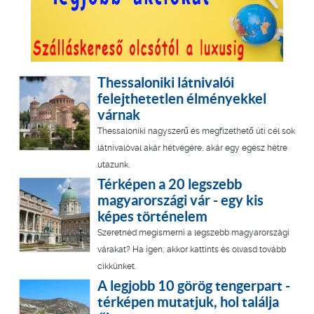
Thessaloniki látnivalói
felejthetetlen élményekkel
várnak
Thessaloniki nagyszerű és megfizethető úti cél sok
látnivalóval akár hétvégére, akár egy egész hétre
utazunk.
Térképen a 20 legszebb
magyarországi vár - egy kis
képes történelem
Szeretnéd megismerni a legszebb magyarországi
várakat? Ha igen, akkor kattints és olvasd tovább
cikkünket.
A legjobb 10 görög tengerpart -
térképen mutatjuk, hol találja