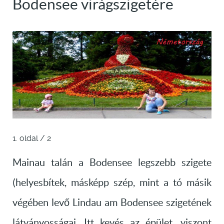
Bodensee virágszigetére
1. oldal / 2
Mainau talán a Bodensee legszebb szigete
(helyesbítek, másképp szép, mint a tó másik
végében levő Lindau am Bodensee szigetének
látványosságai. Itt kevés az épület, viszont