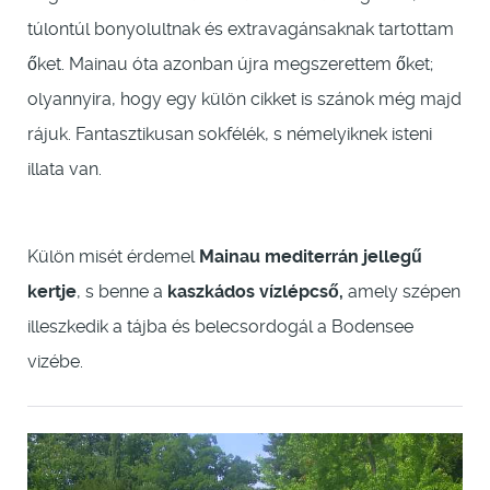
túlontúl bonyolultnak és extravagánsaknak tartottam
őket. Mainau óta azonban újra megszerettem őket;
olyannyira, hogy egy külön cikket is szánok még majd
rájuk. Fantasztikusan sokfélék, s némelyiknek isteni
illata van.
Külön misét érdemel
Mainau mediterrán jellegű
kertje
, s benne a
kaszkádos vízlépcső,
amely szépen
illeszkedik a tájba és belecsordogál a Bodensee
vizébe.