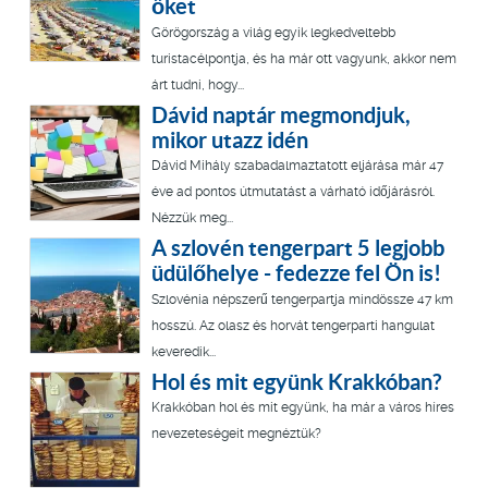
őket
Görögország a világ egyik legkedveltebb
turistacélpontja, és ha már ott vagyunk, akkor nem
árt tudni, hogy...
Dávid naptár megmondjuk,
mikor utazz idén
Dávid Mihály szabadalmaztatott eljárása már 47
éve ad pontos útmutatást a várható időjárásról.
Nézzük meg...
A szlovén tengerpart 5 legjobb
üdülőhelye - fedezze fel Ön is!
Szlovénia népszerű tengerpartja mindössze 47 km
hosszú. Az olasz és horvát tengerparti hangulat
keveredik...
Hol és mit együnk Krakkóban?
Krakkóban hol és mit együnk, ha már a város híres
nevezeteségeit megnéztük?