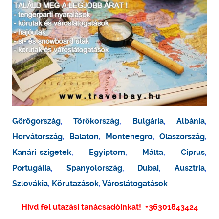
Görögország
,
Törökország
,
Bulgária
,
Albánia
,
Horvátország
,
Balaton
,
Montenegro
,
Olaszország
,
Kanári-szigetek
,
Egyiptom
,
Málta
,
Ciprus
,
Portugália
,
Spanyolország
,
Dubai
,
Ausztria
,
Szlovákia
,
Körutazások
,
Városlátogatások
Hívd fel utazási tanácsadóinkat!
+36301843424