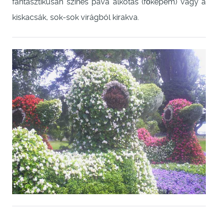
fantasztikusan színes páva alkotás (főképem) vagy a
kiskacsák, sok-sok virágból kirakva.