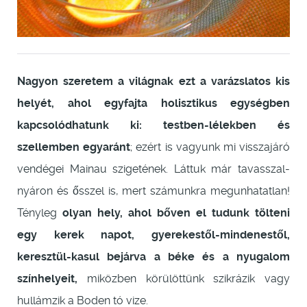
Nagyon szeretem a világnak ezt a varázslatos kis
helyét, ahol
egyfajta holisztikus egységben
kapcsolódhatunk ki: testben-lélekben és
szellemben egyaránt
; ezért is vagyunk mi visszajáró
vendégei Mainau szigetének. Láttuk már tavasszal-
nyáron és ősszel is, mert számunkra megunhatatlan!
Tényleg
olyan hely, ahol bőven el tudunk tölteni
egy kerek napot, gyerekestől-mindenestől,
keresztül-kasul bejárva a béke és a nyugalom
színhelyeit,
miközben körülöttünk szikrázik vagy
hullámzik a Boden tó vize.