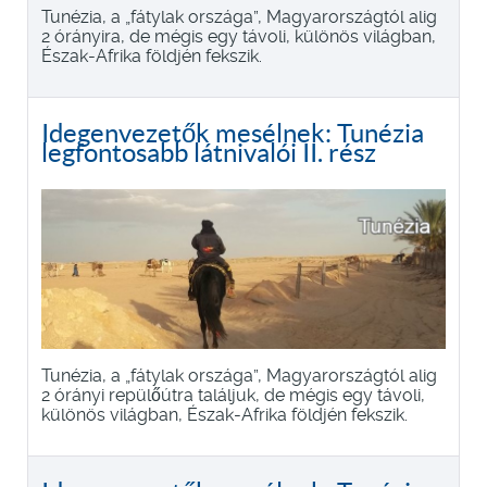
Tunézia, a „fátylak országa”, Magyarországtól alig
2 órányira, de mégis egy távoli, különös világban,
Észak-Afrika földjén fekszik.
Idegenvezetők mesélnek: Tunézia
legfontosabb látnivalói II. rész
Tunézia, a „fátylak országa”, Magyarországtól alig
2 órányi repülőútra találjuk, de mégis egy távoli,
különös világban, Észak-Afrika földjén fekszik.