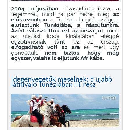
2004. májusában
házasodtunk össze a
férjemmel, majd rá pár hétre, még
az
előszezonban
a Tunisair Légitársasággal
elutaztunk Tunéziába, a nászutunkra.
Azért választottuk ezt az országot,
mert
az utazási iroda kínálatában eléggé
egzotikusnak tűnt
ez az ország,
elfogadható volt az ára
és mert úgy
gondoltuk,
nem biztos, hogy még
egyszer, valaha is eljutunk Afrikába.
Idegenvezetők mesélnek: 5 újabb
látnivaló Tunéziában III. rész