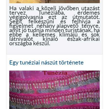
Ha valaki a közeli jövőben utazást
tervez Tunéziába, érdemes
végigolvasnia ezt az útmutatót.
Segít felkészüni és felhívja a
figyelmet néhány alapvető tényre,
amit jó tudnia minden turistának, ha
ebbe a kellemes klímájú és sok
látnivalót kínáló észak-afrikai
országba készül.
Egy tunéziai nászút története