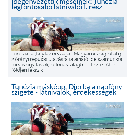
Idegenvezetők mesélnek: Tunézia
legfontosabb látnivalói I. rész
Tunézia, a „fátylak országa”, Magyarországtól alig
2 órányi repülös utazásra található, de számunkra
mégis egy távoli, különös világban, Észak-Afrika
földjén fekszik.
Tunézia másképp: Djerba a napfény
szigete - látnivalók, érdekességek