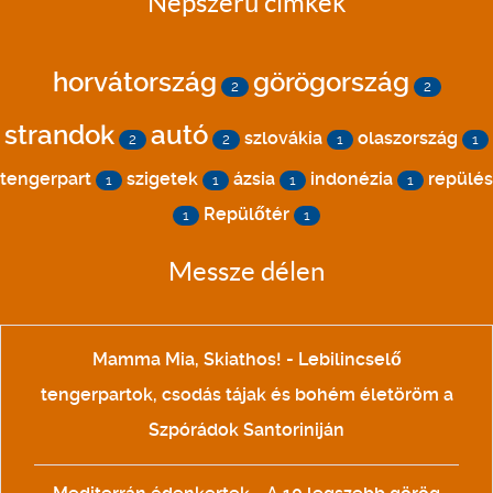
Népszerű címkék
horvátország
görögország
2
2
strandok
autó
szlovákia
olaszország
2
2
1
1
tengerpart
szigetek
ázsia
indonézia
repülés
1
1
1
1
Repülőtér
1
1
Messze délen
Mamma Mia, Skiathos! - Lebilincselő
tengerpartok, csodás tájak és bohém életöröm a
Szpórádok Santoriniján