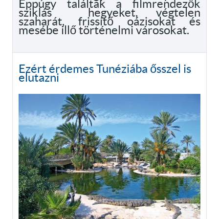
Éppúgy találtak a filmrendezők
sziklás hegyeket, végtelen
szaharát, frissítő oázisokat és
mesébe illő történelmi városokat.
Ezért érdemes Tunéziába ősszel is
elutazni