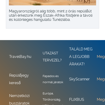
Magyarországról alig több, mint 2 órás repülőút
után érkezünk meg Észak-Afrika földjére a távoli
és különleges hangulatú Tunéziába.
TALÁLD MEG
UTAZÁST
TravelBay.hu
A LEGJOBB
Meg
TERVEZEL?
ÁRAKAT!
Repülőjegy
Fapados és
SkyScanner
Meg
normál járatok
kereső
Európa,
Nemzetközi
FLiXBUS
Meg
Törökország,
buszjáratok