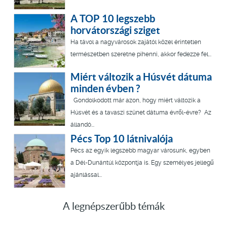
A TOP 10 legszebb
horvátországi sziget
Ha távol a nagyvárosok zajától közel érintetlen
természetben szeretne pihenni, akkor fedezze fel...
Miért változik a Húsvét dátuma
minden évben ?
Gondolkodott már azon, hogy miért változik a
Húsvét és a tavaszi szünet dátuma évről-évre? Az
állandó...
Pécs Top 10 látnivalója
Pécs az egyik legszebb magyar városunk, egyben
a Dél-Dunántúl központja is. Egy személyes jellegű
ajánlással...
A legnépszerűbb témák