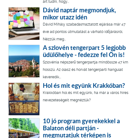
árt tudni, hogy...
Dávid naptár megmondjuk,
mikor utazz idén
Dávid Mihály szabadalmaztatott eljárása már 47
éve ad pontos útmutatást a várható időjárásról.
Nézzük meg...
A szlovén tengerpart 5 legjobb
üdülőhelye - fedezze fel Ön is!
Szlovénia népszerű tengerpartja mindössze 47 km
hosszú. Az olasz és horvát tengerparti hangulat
keveredik...
Hol és mit együnk Krakkóban?
Krakkóban hol és mit együnk, ha már a város híres
nevezeteségeit megnéztük?
10 jó program gyerekekkel a
Balaton déli partján -
megmutatjuk térképen is