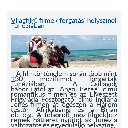
Világhírű filmek forgatási helyszínei
Tunéziában
A filmtörténelem során több mint
130 mozifilmet forgattak
Tunéziában. A Csillagok
háborújától az Angol Beteg című
romantikus filmen és az Elveszett
Frigyláda Fosztogatói című Indiana
Jones-filmen át egészen a Három
testőr Afrikábanig és a Brian
életéig. A felsorolt mozifilmekhez
remek hátteret nyújtottak Tunézia
változatos és egyedülálló helyszínei.