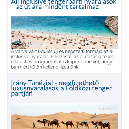
All Inclusive tengerparti nyaralások
– az út ára mindent tartalmaz
A várva várt üdülés új és népszerű formája az all
inclusive nyaralás. Érkezéstől az elutazásig teljes
ellátást és programokat is kapunk anélkül, hogy
bármiért külön kellene fizetnünk.
Irány Tunézia! - megfizethető
luxusnyaralások a Földközi tenger
partján