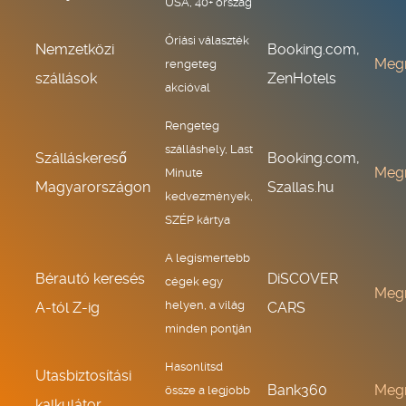
USA, 40+ ország
Óriási választék
Nemzetközi
Booking.com,
Meg
rengeteg
szállások
ZenHotels
akcióval
Rengeteg
szálláshely, Last
Szálláskereső
Booking.com,
Meg
Minute
Magyarországon
Szallas.hu
kedvezmények,
SZÉP kártya
A legismertebb
Bérautó keresés
DiSCOVER
cégek egy
Meg
helyen, a világ
A-tól Z-ig
CARS
minden pontján
Hasonlítsd
Utasbiztosítási
Bank360
Meg
össze a legjobb
kalkulátor