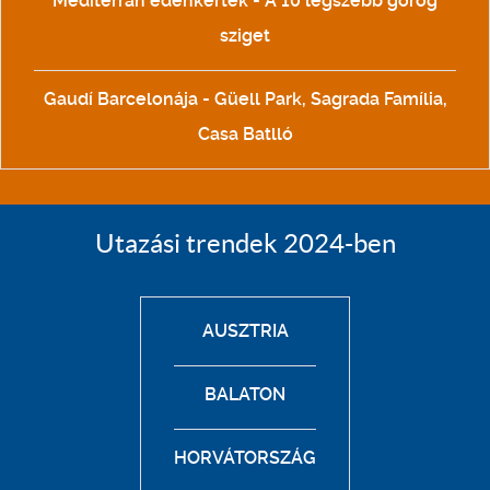
Mediterrán édenkertek - A 10 legszebb görög
sziget
Gaudí Barcelonája - Güell Park, Sagrada Família,
Casa Batlló
Utazási trendek 2024-ben
AUSZTRIA
BALATON
HORVÁTORSZÁG