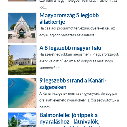
szeretne a nagy melegben felfrissülni, akkor itt az
idő,...
Magyarország 5 legjobb
állatkertje
Ha családi programot tervezünk gyerekekkel, az
egyik legjobb választás az állatkert…
A 8 legszebb magyar falu
Ha szeretnéd jobban megismerni Magyarországot,
akkor valószínűleg az első dolgod az lesz, hogy
különböző úti...
9 legszebb strand a Kanári-
szigeteken
A Kanári-szigetek nem csak gyönyörű, de alig pár
óra alatt elérhető nyaralóhely is. Összegyűjtöttük a
három...
Balatonlelle: jó tippek a
nyaraláshoz - látnivalók,