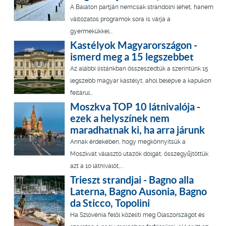
A Balaton partján nemcsak strandolni lehet, hanem
változatos programok sora is várja a
gyermekükkel...
Kastélyok Magyarországon -
ismerd meg a 15 legszebbet
Az alábbi listánkban összeszedtük a szerintünk 15
legszebb magyar kastélyt, ahol belépve a kapukon
feltárul...
Moszkva TOP 10 látnivalója -
ezek a helyszínek nem
maradhatnak ki, ha arra járunk
Annak érdekében, hogy megkönnyítsük a
Moszkvát választó utazók dolgát, összegyűjtöttük
azt a 10 látnivalót,...
Trieszt strandjai - Bagno alla
Laterna, Bagno Ausonia, Bagno
da Sticco, Topolini
Ha Szlovénia felöl közelíti meg Olaszországot és