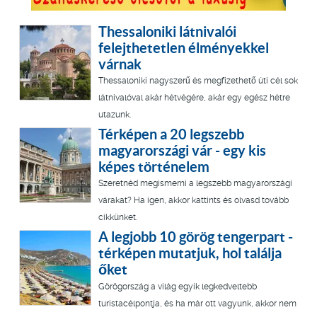
Thessaloniki látnivalói
felejthetetlen élményekkel
várnak
Thessaloniki nagyszerű és megfizethető úti cél sok
látnivalóval akár hétvégére, akár egy egész hétre
utazunk.
Térképen a 20 legszebb
magyarországi vár - egy kis
képes történelem
Szeretnéd megismerni a legszebb magyarországi
várakat? Ha igen, akkor kattints és olvasd tovább
cikkünket.
A legjobb 10 görög tengerpart -
térképen mutatjuk, hol találja
őket
Görögország a világ egyik legkedveltebb
turistacélpontja, és ha már ott vagyunk, akkor nem