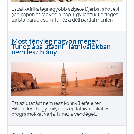
Észak-Afrika legnagyobb szigete Djerba, ahol évi
320 napon át ragyog a nap. Egy igazi különleges
turista paradicsom Tunézia déli partjai mentén.
Most tényleg nagyon megéri
Tunéziába utazni - látnivalókban
nem lesz hiány
Ezt az utazást nem lesz könnyű elfelejteni!
Hihetetlen, hogy milyen szép látnivalókkal és
programokkal várja Tunézia vendégeit.