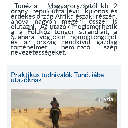
Tunézia Magyarországtól kb. 2
órányi repülőútra lévő különös és
érdekes orzág Afrika északi részén,
ahová nagyon megéri ősszel is
elutazni. Az utazók megismerhetik
a a Földközi-tenger strandjait, a
Szahara végtelen homoktengerét
és az ország rendkívül gazdag
történelmét bemutató szép
nevezetességeket.
Praktikus tudnivalók Tunéziába
utazóknak