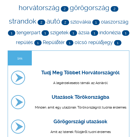
horvátország
görögország
2
2
strandok
autó
szlovákia
olaszország
2
2
1
tengerpart
szigetek
ázsia
indonézia
1
1
1
1
1
repülés
Repülőtér
olcsó repülőjegy
1
1
1
link
Tudj Meg Többet Horvátországról
A legérdekesebb témák az Adriáról
Utazások Törökországba
Minden, amit egy utazónak Törökországról tudnia érdemes
Görögországi utazások
Amit az Istenek földjéről tudni érdemes