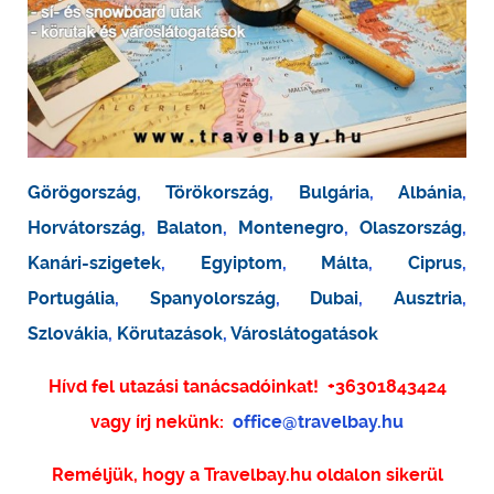
Görögország
,
Törökország
,
Bulgária
,
Albánia
,
Horvátország
,
Balaton
,
Montenegro
,
Olaszország
,
Kanári-szigetek
,
Egyiptom
,
Málta
,
Ciprus
,
Portugália
,
Spanyolország
,
Dubai
,
Ausztria
,
Szlovákia
,
Körutazások
,
Városlátogatások
Hívd fel utazási tanácsadóinkat!
+36301843424
vagy írj nekünk:
office@travelbay.hu
Reméljük, hogy a Travelbay.hu oldalon sikerül