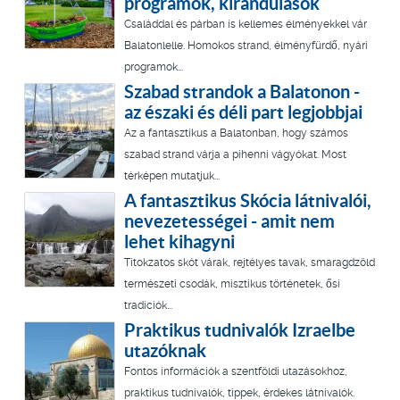
programok, kirándulások
Családdal és párban is kellemes élményekkel vár
Balatonlelle. Homokos strand, élményfürdő, nyári
programok...
Szabad strandok a Balatonon -
az északi és déli part legjobbjai
Az a fantasztikus a Balatonban, hogy számos
szabad strand várja a pihenni vágyókat. Most
térképen mutatjuk...
A fantasztikus Skócia látnivalói,
nevezetességei - amit nem
lehet kihagyni
Titokzatos skót várak, rejtélyes tavak, smaragdzöld
természeti csodák, misztikus történetek, ősi
tradíciók...
Praktikus tudnivalók Izraelbe
utazóknak
Fontos információk a szentföldi utazásokhoz,
praktikus tudnivalók, tippek, érdekes látnivalók.