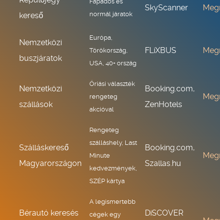
Fapados és
SkyScanner
Meg
normál járatok
kereső
Európa,
Nemzetközi
FLiXBUS
Meg
Törökország,
buszjáratok
USA, 40+ ország
Óriási választék
Nemzetközi
Booking.com,
Meg
rengeteg
szállások
ZenHotels
akcióval
Rengeteg
szálláshely, Last
Szálláskereső
Booking.com,
Meg
Minute
Magyarországon
Szallas.hu
kedvezmények,
SZÉP kártya
A legismertebb
Bérautó keresés
DiSCOVER
cégek egy