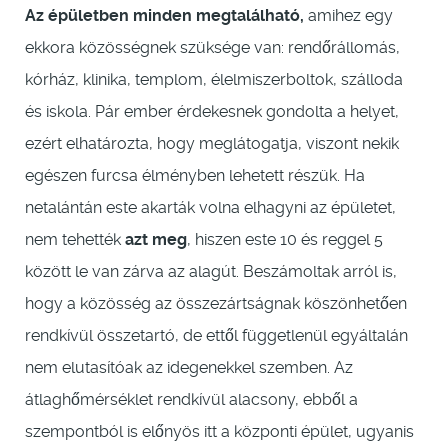
Az épületben minden megtalálható,
amihez egy
ekkora közösségnek szüksége van: rendőrállomás,
kórház, klinika, templom, élelmiszerboltok, szálloda
és iskola. Pár ember érdekesnek gondolta a helyet,
ezért elhatározta, hogy meglátogatja, viszont nekik
egészen furcsa élményben lehetett részük. Ha
netalántán este akarták volna elhagyni az épületet,
nem tehették
azt meg
, hiszen este 10 és reggel 5
között le van zárva az alagút. Beszámoltak arról is,
hogy a közösség az összezártságnak köszönhetően
rendkívül összetartó, de ettől függetlenül egyáltalán
nem elutasítóak az idegenekkel szemben. Az
átlaghőmérséklet rendkívül alacsony, ebből a
szempontból is előnyös itt a központi épület, ugyanis