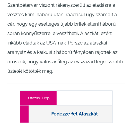
Szentpétervár viszont rákényszerült az eladásra a
vesztes krími háború után, ráadásul úgy számolt a
cár, hogy egy esetleges újabb britek elleni háború
során könnyűszerrel elveszíthetik Alaszkát, ezért
inkább eladták az USA-nak. Persze az alaszkai
aranyláz és a kalkulált háború fényében rájöttek az
oroszok, hogy valószínűleg az évszázad legrosszabb
üzletét kötötték meg.
Utazási Tipp
Fedezze fel Alaszkát