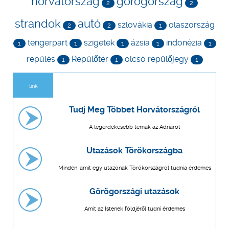
horvátország
görögország
2
2
strandok
autó
szlovákia
olaszország
2
2
1
tengerpart
szigetek
ázsia
indonézia
1
1
1
1
1
repülés
Repülőtér
olcsó repülőjegy
1
1
1
link
Tudj Meg Többet Horvátországról
A legérdekesebb témák az Adriáról
Utazások Törökországba
Minden, amit egy utazónak Törökországról tudnia érdemes
Görögországi utazások
Amit az Istenek földjéről tudni érdemes