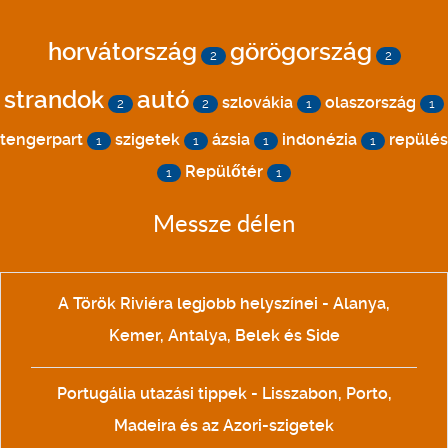
horvátország
görögország
2
2
strandok
autó
szlovákia
olaszország
2
2
1
1
tengerpart
szigetek
ázsia
indonézia
repülés
1
1
1
1
Repülőtér
1
1
Messze délen
A Török Riviéra legjobb helyszínei - Alanya,
Kemer, Antalya, Belek és Side
Portugália utazási tippek - Lisszabon, Porto,
Madeira és az Azori-szigetek