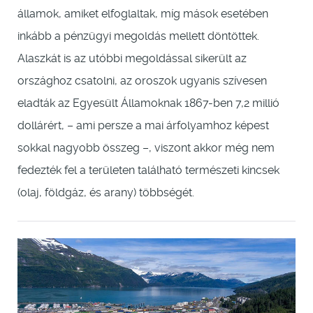
államok, amiket elfoglaltak, míg mások esetében
inkább a pénzügyi megoldás mellett döntöttek.
Alaszkát is az utóbbi megoldással sikerült az
országhoz csatolni, az oroszok ugyanis szívesen
eladták az Egyesült Államoknak 1867-ben 7,2 millió
dollárért, – ami persze a mai árfolyamhoz képest
sokkal nagyobb összeg –, viszont akkor még nem
fedezték fel a területen található természeti kincsek
(olaj, földgáz, és arany) többségét.