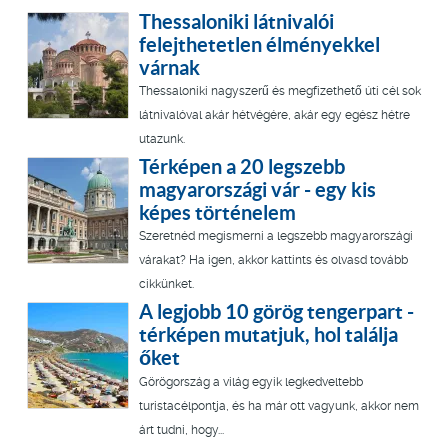
Thessaloniki látnivalói
felejthetetlen élményekkel
várnak
Thessaloniki nagyszerű és megfizethető úti cél sok
látnivalóval akár hétvégére, akár egy egész hétre
utazunk.
Térképen a 20 legszebb
magyarországi vár - egy kis
képes történelem
Szeretnéd megismerni a legszebb magyarországi
várakat? Ha igen, akkor kattints és olvasd tovább
cikkünket.
A legjobb 10 görög tengerpart -
térképen mutatjuk, hol találja
őket
Görögország a világ egyik legkedveltebb
turistacélpontja, és ha már ott vagyunk, akkor nem
árt tudni, hogy...