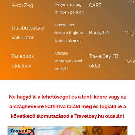
Meg
helyen, a világ
A-tól Z-ig
CARS
minden pontján
Hasonlítsd
Utasbiztosítási
Bank360
Meg
össze a legjobb
kalkulátor
biztosítók árait
Utazási
Facebook
TravelBay FB
Tov
élmények első
oldalunk
oldal
kézből!
Ne hagyd ki a lehetőséget és a lenti képre vagy az
országnevekre kattintva találd meg és foglald le a
következő álomutazásod a Travelbay.hu oldalán!