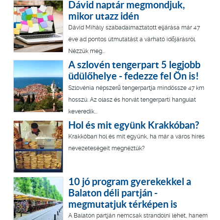
Dávid naptár megmondjuk,
mikor utazz idén
Dávid Mihály szabadalmaztatott eljárása már 47
éve ad pontos útmutatást a várható időjárásról.
Nézzük meg...
A szlovén tengerpart 5 legjobb
üdülőhelye - fedezze fel Ön is!
Szlovénia népszerű tengerpartja mindössze 47 km
hosszú. Az olasz és horvát tengerparti hangulat
keveredik...
Hol és mit együnk Krakkóban?
Krakkóban hol és mit együnk, ha már a város híres
nevezeteségeit megnéztük?
10 jó program gyerekekkel a
Balaton déli partján -
megmutatjuk térképen is
A Balaton partján nemcsak strandolni lehet, hanem