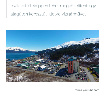
csak kétféleképpen lehet megközelíteni: egy
alagúton keresztül, illetve vízi járművel.
forrás: youtube.com