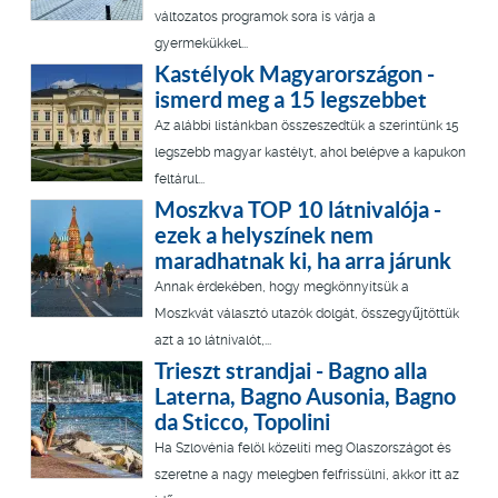
változatos programok sora is várja a
gyermekükkel...
Kastélyok Magyarországon -
ismerd meg a 15 legszebbet
Az alábbi listánkban összeszedtük a szerintünk 15
legszebb magyar kastélyt, ahol belépve a kapukon
feltárul...
Moszkva TOP 10 látnivalója -
ezek a helyszínek nem
maradhatnak ki, ha arra járunk
Annak érdekében, hogy megkönnyítsük a
Moszkvát választó utazók dolgát, összegyűjtöttük
azt a 10 látnivalót,...
Trieszt strandjai - Bagno alla
Laterna, Bagno Ausonia, Bagno
da Sticco, Topolini
Ha Szlovénia felöl közelíti meg Olaszországot és
szeretne a nagy melegben felfrissülni, akkor itt az