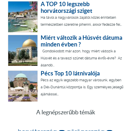
A TOP 10 legszebb
horvátországi sziget
Ha távol a nagyvárosok zajától közel érintetlen
természetben szeretne pihenni, akkor fedezze fel...
Miért változik a Húsvét dátuma
minden évben ?
Gondolkodott már azon, hogy miért változik a
Húsvét és a tavaszi szünet dátuma évről-évre? Az
állandó...
Pécs Top 10 látnivalója
Pécs az egyik legszebb magyar városunk, egyben
a Dél-Dunántúl központja is. Egy személyes jellegű
ajánlással...
A legnépszerűbb témák