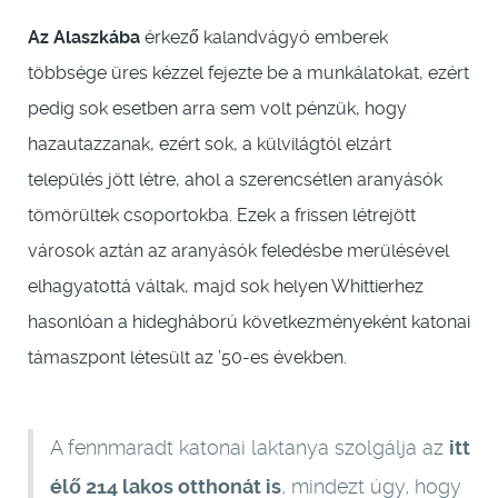
Az Alaszkába
érkező kalandvágyó emberek
többsége üres kézzel fejezte be a munkálatokat, ezért
pedig sok esetben arra sem volt pénzük, hogy
hazautazzanak, ezért sok, a külvilágtól elzárt
település jött létre, ahol a szerencsétlen aranyásók
tömörültek csoportokba. Ezek a frissen létrejött
városok aztán az aranyásók feledésbe merülésével
elhagyatottá váltak, majd sok helyen Whittierhez
hasonlóan a hidegháború következményeként katonai
támaszpont létesült az ’50-es években.
A fennmaradt katonai laktanya szolgálja az
itt
élő 214 lakos otthonát is
, mindezt úgy, hogy