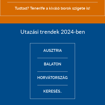
Tudtad? Tenerife a kiváló borok szigete is!
Utazási trendek 2024-ben
AUSZTRIA
BALATON
HORVÁTORSZÁG
KERESÉS..