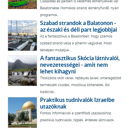
Családdal és párban is kellemes élményekkel vár
Balatonlelle. Homokos strand, élményfürdő, nyári
programok...
Szabad strandok a Balatonon -
az északi és déli part legjobbjai
Az a fantasztikus a Balatonban, hogy számos
szabad strand várja a pihenni vágyókat. Most
térképen mutatjuk...
A fantasztikus Skócia látnivalói,
nevezetességei - amit nem
lehet kihagyni
Titokzatos skót várak, rejtélyes tavak, smaragdzöld
természeti csodák, misztikus történetek, ősi
tradíciók...
Praktikus tudnivalók Izraelbe
utazóknak
Fontos információk a szentföldi utazásokhoz,
praktikus tudnivalók, tippek, érdekes látnivalók.