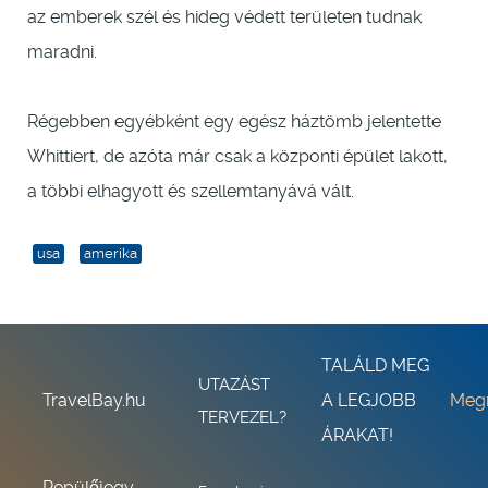
az emberek szél és hideg védett területen tudnak
maradni.
Régebben egyébként egy egész háztömb jelentette
Whittiert, de azóta már csak a központi épület lakott,
a többi elhagyott és szellemtanyává vált.
usa
amerika
TALÁLD MEG
UTAZÁST
TravelBay.hu
A LEGJOBB
Meg
TERVEZEL?
ÁRAKAT!
Repülőjegy