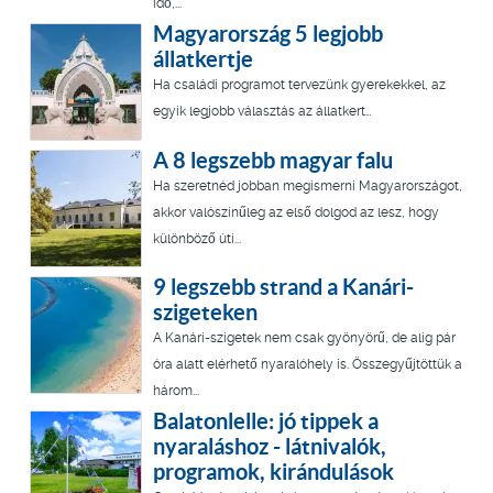
idő,...
Magyarország 5 legjobb
állatkertje
Ha családi programot tervezünk gyerekekkel, az
egyik legjobb választás az állatkert…
A 8 legszebb magyar falu
Ha szeretnéd jobban megismerni Magyarországot,
akkor valószínűleg az első dolgod az lesz, hogy
különböző úti...
9 legszebb strand a Kanári-
szigeteken
A Kanári-szigetek nem csak gyönyörű, de alig pár
óra alatt elérhető nyaralóhely is. Összegyűjtöttük a
három...
Balatonlelle: jó tippek a
nyaraláshoz - látnivalók,
programok, kirándulások