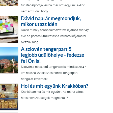
turistacélpontja, és ha már ott vagyunk, akkor
nem árt tudni, hogy...
Dávid naptár megmondjuk,
mikor utazz idén
Dávid Mihály szabadalmaztatott eljárása már 47
éve ad pontos útmutatást a várható időjárásról.
Nézzük meg...
A szlovén tengerpart 5
legjobb üdülőhelye - fedezze
fel Ön is!
Szlovénia népszerű tengerpartja mindössze 47
km hosszú. Az olasz és horvát tengerparti
hangulat keveredik...
Hol és mit együnk Krakkóban?
Krakkóban hol és mit együnk, ha már a város
híres nevezeteségeit megnéztük?