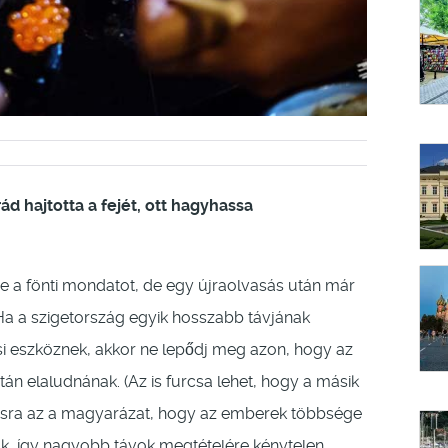
d hajtotta a fejét, ott hagyhassa
ze a fönti mondatot, de egy újraolvasás után már
Ha a szigetország egyik hosszabb távjának
si eszköznek, akkor ne lepődj meg azon, hogy az
tán elaludnának. (Az is furcsa lehet, hogy a másik
okásra az a magyarázat, hogy az emberek többsége
, így nagyobb távok megtételére kénytelen.