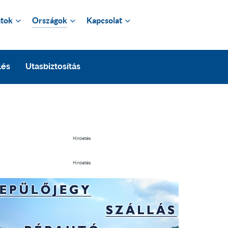
tok
Országok
Kapcsolat
lés
Utasbiztosítás
Hirdetés
Hirdetés