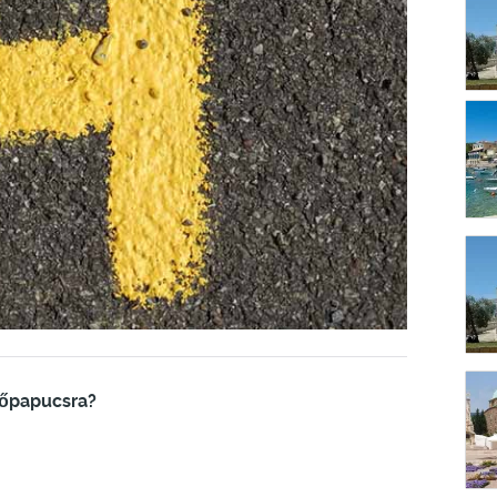
dőpapucsra?