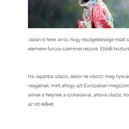
Japán is híres arról, hogy elszigeteltsége miatt
elemeire furcsa szemmel nézünk. Ebből hoztunk 
Ha Japánba utazol, akkor ne ütközz meg nyil
reagálnak, mint ahogy azt Európában megszokta
annak a helynek a szokásaival, ahová utazol, ho
az ott élőket.