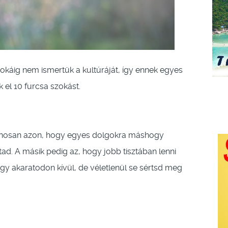
 sokáig nem ismertük a kultúráját, így ennek egyes
el 10 furcsa szokást.
vánosan azon, hogy egyes dolgokra máshogy
d. A másik pedig az, hogy jobb tisztában lenni
gy akaratodon kívül, de véletlenül se sértsd meg