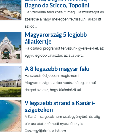
Bagno da Sticco, Topolini
Ha Szlovénia felöl közelíti meg Olaszországot és
szeretne a nagy melegben felfrissülni, akkor itt
az idő,...
Magyarország 5 legjobb
állatkertje
Ha családi programot tervezünk gyerekekkel, az
egyik legjobb választás az állatkert…
A 8 legszebb magyar falu
Ha szeretnéd jobban megismerni
Magyarországot, akkor valószínűleg az első
dolgod az lesz, hogy különböző úti...
9 legszebb strand a Kanári-
szigeteken
A Kanári-szigetek nem csak gyönyörű, de alig
pár óra alatt elérhető nyaralóhely is.
Összegyűjtöttük a három...