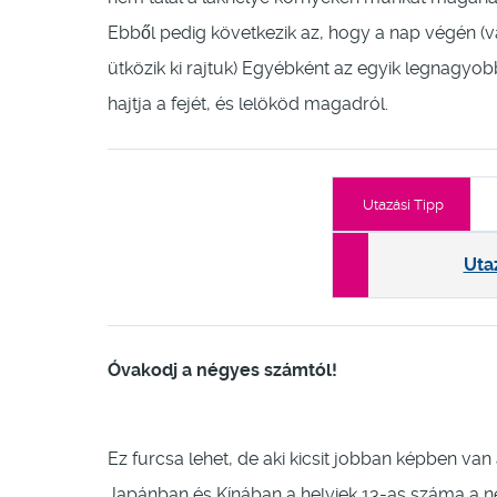
Ebből pedig következik az, hogy a nap végén (v
ütközik ki rajtuk) Egyébként az egyik legnagyobb
hajtja a fejét, és lelököd magadról.
Utazási Tipp
Uta
Óvakodj a négyes számtól!
Ez furcsa lehet, de aki kicsit jobban képben van
Japánban és Kínában a helyiek 13-as száma a né