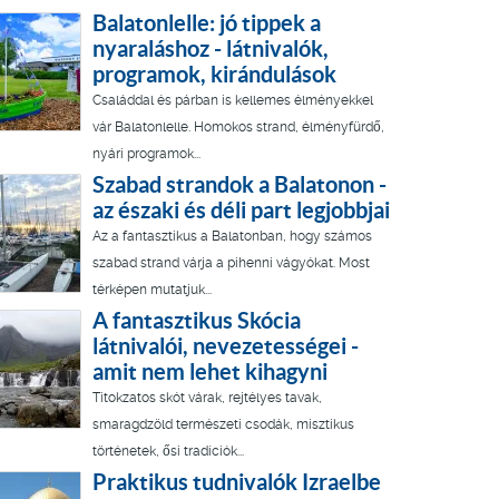
Balatonlelle: jó tippek a
nyaraláshoz - látnivalók,
programok, kirándulások
Családdal és párban is kellemes élményekkel
vár Balatonlelle. Homokos strand, élményfürdő,
nyári programok...
Szabad strandok a Balatonon -
az északi és déli part legjobbjai
Az a fantasztikus a Balatonban, hogy számos
szabad strand várja a pihenni vágyókat. Most
térképen mutatjuk...
A fantasztikus Skócia
látnivalói, nevezetességei -
amit nem lehet kihagyni
Titokzatos skót várak, rejtélyes tavak,
smaragdzöld természeti csodák, misztikus
történetek, ősi tradíciók...
Praktikus tudnivalók Izraelbe