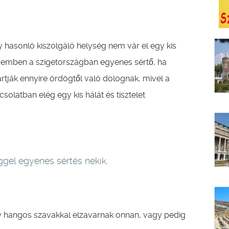
 hasonló kiszolgáló helység nem vár el egy kis
szemben a szigetországban egyenes sértő, ha
artják ennyire ördögtől való dolognak, mivel a
olatban elég egy kis hálát és tisztelet
gel egyenes sértés nekik.
gy hangos szavakkal elzavarnak onnan, vagy pedig