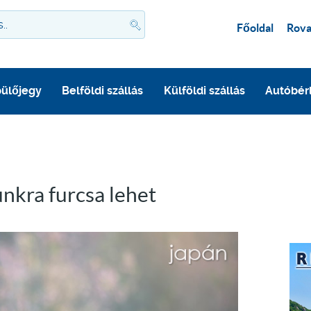
Főoldal
Rova
ülőjegy
Belföldi szállás
Külföldi szállás
Autóbér
nkra furcsa lehet