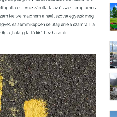
y elfogatta és lemészároltatta az összes templomos
zám kiejtve majdnem a halál szóval egyezik meg.
égyet, és semmiképpen se utalj erre a számra. Ha
ig a „halálig tartó kín”-hez hasonlít.