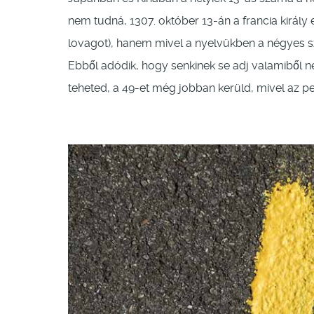
nem tudná, 1307. október 13-án a francia királ
lovagot), hanem mivel a nyelvükben a négyes s
Ebből adódik, hogy senkinek se adj valamiből n
teheted, a 49-et még jobban kerüld, mivel az ped