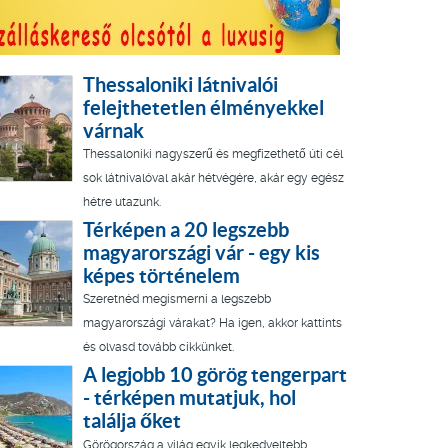
Thessaloniki látnivalói
felejthetetlen élményekkel
várnak
Thessaloniki nagyszerű és megfizethető úti cél
sok látnivalóval akár hétvégére, akár egy egész
hétre utazunk.
Térképen a 20 legszebb
magyarországi vár - egy kis
képes történelem
Szeretnéd megismerni a legszebb
magyarországi várakat? Ha igen, akkor kattints
és olvasd tovább cikkünket.
A legjobb 10 görög tengerpart
- térképen mutatjuk, hol
találja őket
Görögország a világ egyik legkedveltebb