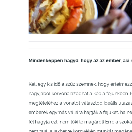
Mindenképpen hagyd, hogy az az ember, aki rá
Kell egy kis idő a szűz szemnek, hogy értelmez
nagyjából körvonalazódhat a kép a fejünkben. 
megtételéhez a vonatot választod ideális utazá
emberek egymás vállára hajtják a fejüket, ha ne
fél hagyja ezt, nem löki le magáról) Erre a sz
nem talál a lakhelye környékén munkát magának