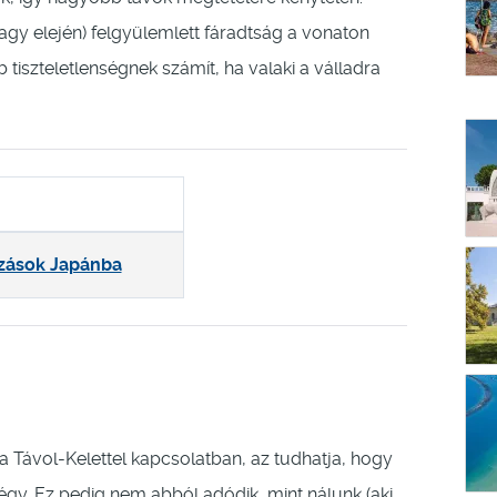
agy elején) felgyülemlett fáradtság a vonaton
 tiszteletlenségnek számít, ha valaki a válladra
zások Japánba
 a Távol-Kelettel kapcsolatban, az tudhatja, hogy
gy. Ez pedig nem abból adódik, mint nálunk (aki