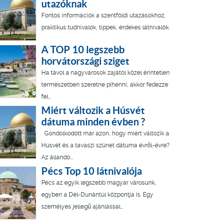
utazóknak
Fontos információk a szentföldi utazásokhoz,
praktikus tudnivalók, tippek, érdekes látnivalók.
A TOP 10 legszebb
horvátországi sziget
Ha távol a nagyvárosok zajától közel érintetlen
természetben szeretne pihenni, akkor fedezze
fel...
Miért változik a Húsvét
dátuma minden évben ?
Gondolkodott már azon, hogy miért változik a
Húsvét és a tavaszi szünet dátuma évről-évre?
Az állandó...
Pécs Top 10 látnivalója
Pécs az egyik legszebb magyar városunk,
egyben a Dél-Dunántúl központja is. Egy
személyes jellegű ajánlással...