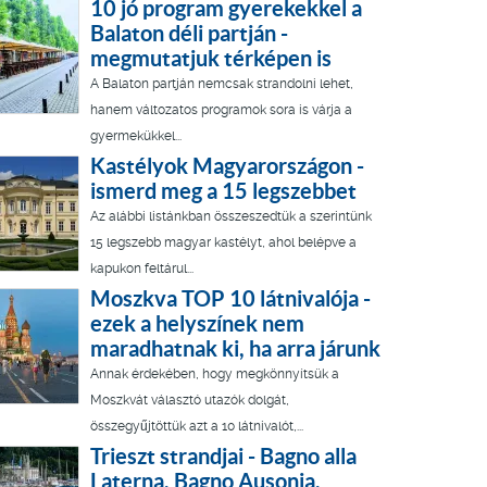
10 jó program gyerekekkel a
Balaton déli partján -
megmutatjuk térképen is
A Balaton partján nemcsak strandolni lehet,
hanem változatos programok sora is várja a
gyermekükkel...
Kastélyok Magyarországon -
ismerd meg a 15 legszebbet
Az alábbi listánkban összeszedtük a szerintünk
15 legszebb magyar kastélyt, ahol belépve a
kapukon feltárul...
Moszkva TOP 10 látnivalója -
ezek a helyszínek nem
maradhatnak ki, ha arra járunk
Annak érdekében, hogy megkönnyítsük a
Moszkvát választó utazók dolgát,
összegyűjtöttük azt a 10 látnivalót,...
Trieszt strandjai - Bagno alla
Laterna, Bagno Ausonia,