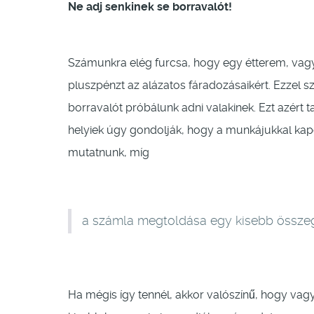
Ne adj senkinek se borravalót!
Számunkra elég furcsa, hogy egy étterem, vagy
pluszpénzt az alázatos fáradozásaikért. Ezzel 
borravalót próbálunk adni valakinek. Ezt azért t
helyiek úgy gondolják, hogy a munkájukkal kapcs
mutatnunk, míg
a számla megtoldása egy kisebb összeg
Ha mégis így tennél, akkor valószínű, hogy va