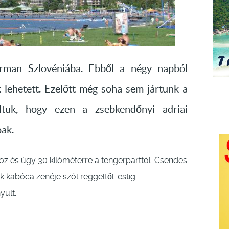
árman Szlovéniába. Ebből a négy napból
k lehetett. Ezelőtt még soha sem jártunk a
ltuk, hogy ezen a zsebkendőnyi adriai
ak.
hoz és úgy 30 kilóméterre a tengerparttól. Csendes
k kabóca zenéje szól reggeltől-estig.
yult.