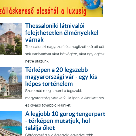
Thessaloniki látnivalói
felejthetetlen élményekkel
várnak
Thessaloniki nagyszerű és megfizethető úti cél
sok látnivalóval akár hétvégére, akár egy egész
hétre utazunk.
Térképen a 20 legszebb
magyarországi vár - egy kis
képes történelem
Szeretnéd megismerni a legszebb
magyarországi várakat? Ha igen, akkor kattints
és olvasd tovább cikkünket.
A legjobb 10 görög tengerpart
- térképen mutatjuk, hol
találja őket
Görögország a világ egyik legkedveltebb