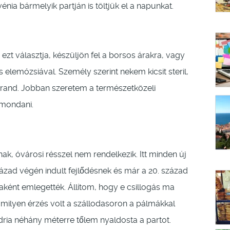
vénia bármelyik partján is töltjük el a napunkat.
ezt választja, készüljön fel a borsos árakra, vagy
s elemózsiával. Személy szerint nekem kicsit steril,
strand. Jobban szeretem a természetközeli
 mondani.
 óvárosi résszel nem rendelkezik. Itt minden új
század végén indult fejlődésnek és már a 20. század
aként emlegették. Állítom, hogy e csillogás ma
milyen érzés volt a szállodasoron a pálmákkal
ria néhány méterre tőlem nyaldosta a partot.