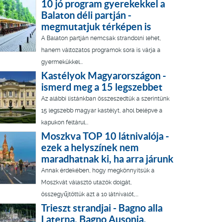
10 jó program gyerekekkel a
Balaton déli partján -
megmutatjuk térképen is
A Balaton partján nemcsak strandolni lehet,
hanem változatos programok sora is várja a
gyermekükkel...
Kastélyok Magyarországon -
ismerd meg a 15 legszebbet
Az alábbi listánkban összeszedtük a szerintünk
15 legszebb magyar kastélyt, ahol belépve a
kapukon feltárul...
Moszkva TOP 10 látnivalója -
ezek a helyszínek nem
maradhatnak ki, ha arra járunk
Annak érdekében, hogy megkönnyítsük a
Moszkvát választó utazók dolgát,
összegyűjtöttük azt a 10 látnivalót,...
Trieszt strandjai - Bagno alla
Laterna, Bagno Ausonia,