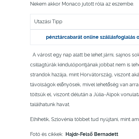
Nekem akkor Monaco jutott róla az eszembe.
Utazási Tipp
pénztárcabarát online szállásfoglalás o
A várost egy nap alatt be lehet járni, sajnos 
csillagtúrák kiindulópontjának jobbat nem is le
strandok hazája, mint Horvátország, viszont akár
távolságok előnyösek, mivel lehetőség van arra,
töltsük el, viszont délután a Júlia-Alpok vonulat
találhatunk havat.
Elhihetik, Szlovénia többet tud nyújtani, mint a
Fotó és cikkek:
Hajdr-Felső Bernadett