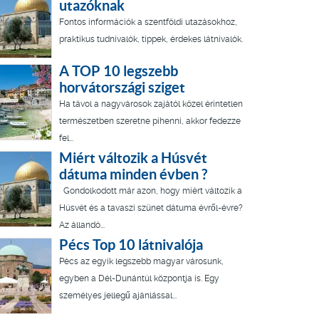
utazóknak
Fontos információk a szentföldi utazásokhoz,
praktikus tudnivalók, tippek, érdekes látnivalók.
A TOP 10 legszebb
horvátországi sziget
Ha távol a nagyvárosok zajától közel érintetlen
természetben szeretne pihenni, akkor fedezze
fel...
Miért változik a Húsvét
dátuma minden évben ?
Gondolkodott már azon, hogy miért változik a
Húsvét és a tavaszi szünet dátuma évről-évre?
Az állandó...
Pécs Top 10 látnivalója
Pécs az egyik legszebb magyar városunk,
egyben a Dél-Dunántúl központja is. Egy
személyes jellegű ajánlással...