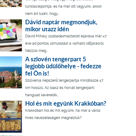
turistacélpontja, és ha már ott vagyunk, akkor
nem árt tudni, hogy...
Dávid naptár megmondjuk,
mikor utazz idén
Dávid Mihály szabadalmaztatott eljárása már 47
éve ad pontos útmutatást a várható időjárásról.
Nézzük meg...
A szlovén tengerpart 5
legjobb üdülőhelye - fedezze
fel Ön is!
Szlovénia népszerű tengerpartja mindössze 47
km hosszú. Az olasz és horvát tengerparti
hangulat keveredik...
Hol és mit együnk Krakkóban?
Krakkóban hol és mit együnk, ha már a város
híres nevezeteségeit megnéztük?