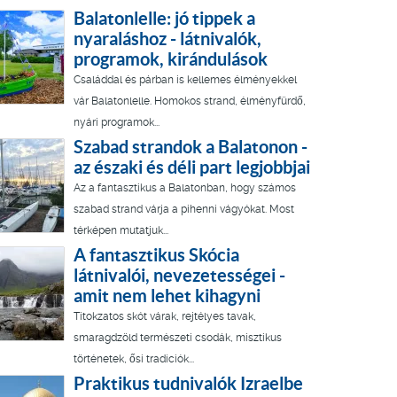
Balatonlelle: jó tippek a
nyaraláshoz - látnivalók,
programok, kirándulások
Családdal és párban is kellemes élményekkel
vár Balatonlelle. Homokos strand, élményfürdő,
nyári programok...
Szabad strandok a Balatonon -
az északi és déli part legjobbjai
Az a fantasztikus a Balatonban, hogy számos
szabad strand várja a pihenni vágyókat. Most
térképen mutatjuk...
A fantasztikus Skócia
látnivalói, nevezetességei -
amit nem lehet kihagyni
Titokzatos skót várak, rejtélyes tavak,
smaragdzöld természeti csodák, misztikus
történetek, ősi tradíciók...
Praktikus tudnivalók Izraelbe