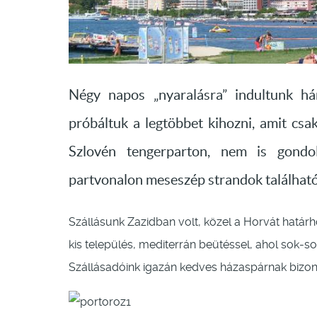
Négy napos „nyaralásra” indultunk h
próbáltuk a legtöbbet kihozni, amit csa
Szlovén tengerparton, nem is gondo
partvonalon meseszép strandok található
Szállásunk Zazidban volt, közel a Horvát határ
kis település, mediterrán beütéssel, ahol sok-so
Szállásadóink igazán kedves házaspárnak bizon