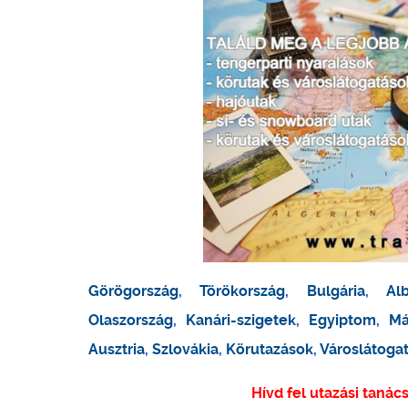
Görögország
,
Törökország
,
Bulgária
,
Al
Olaszország
,
Kanári-szigetek
,
Egyiptom
,
Má
Ausztria
,
Szlovákia
,
Körutazások
,
Városlátoga
Hívd fel utazási tanác