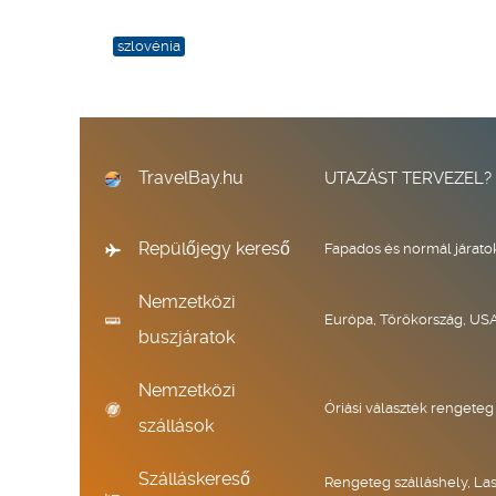
szlovénia
TravelBay.hu
UTAZÁST TERVEZEL?
Repülőjegy kereső
Fapados és normál járato
Nemzetközi
Európa, Törökország, USA
buszjáratok
Nemzetközi
Óriási választék rengeteg
szállások
Szálláskereső
Rengeteg szálláshely, La