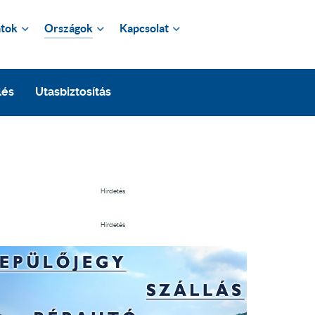
tok
Országok
Kapcsolat
lés
Utasbiztosítás
Hirdetés
Hirdetés