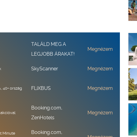
TALÁLD MEG A
Megnézem
LEGJOBB ÁRAKAT!
SkyScanner
Megnézem
k
FLiXBUS
Megnézem
, 40+ ország
Booking.com,
Megnézem
 akcióval
ZenHotels
Booking.com,
st Minute