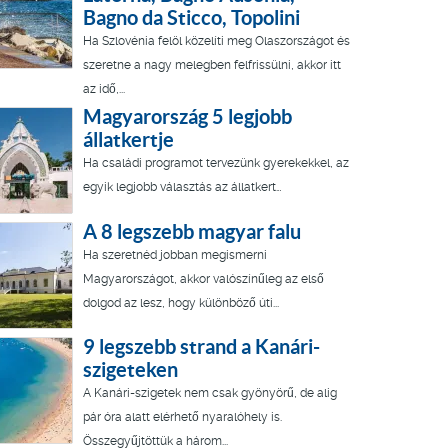
Bagno da Sticco, Topolini
Ha Szlovénia felöl közelíti meg Olaszországot és
szeretne a nagy melegben felfrissülni, akkor itt
az idő,...
Magyarország 5 legjobb
állatkertje
Ha családi programot tervezünk gyerekekkel, az
egyik legjobb választás az állatkert…
A 8 legszebb magyar falu
Ha szeretnéd jobban megismerni
Magyarországot, akkor valószínűleg az első
dolgod az lesz, hogy különböző úti...
9 legszebb strand a Kanári-
szigeteken
A Kanári-szigetek nem csak gyönyörű, de alig
pár óra alatt elérhető nyaralóhely is.
Összegyűjtöttük a három...