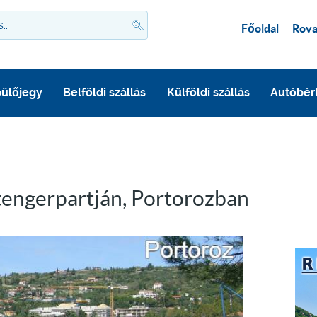
Főoldal
Rova
ülőjegy
Belföldi szállás
Külföldi szállás
Autóbér
tengerpartján, Portorozban