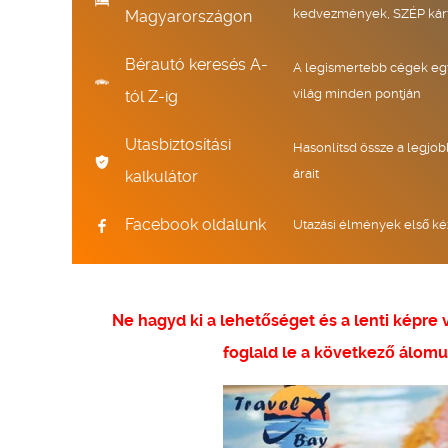
kedvezmények, SZÉP kár
Magyarországon
Bérautó keresés A-
A legismertebb cégek eg
világ minden pontján
tól Z-ig
Utasbiztosítási
Hasonlítsd össze a legjob
árait
kalkulátor
Facebook oldalunk
Utazási élmények első ké
Ne hagyd ki a lehetőséget és a lenti képre
foglald le a következő álomu