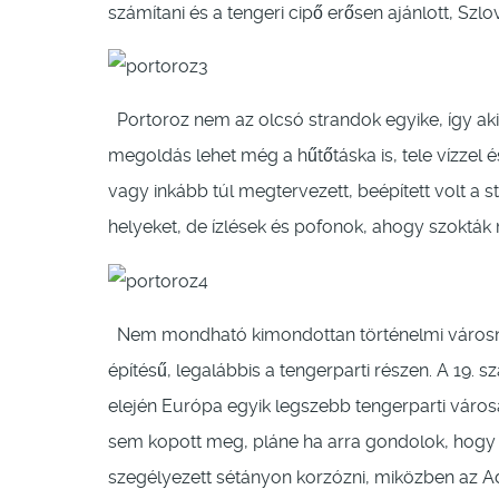
számítani és a tengeri cipő erősen ajánlott, Szlo
Portoroz nem az olcsó strandok egyike, így aki 
megoldás lehet még a hűtőtáska is, tele vízzel é
vagy inkább túl megtervezett, beépített volt a 
helyeket, de ízlések és pofonok, ahogy szokták
Nem mondható kimondottan történelmi városnak,
építésű, legalábbis a tengerparti részen. A 19. 
elején Európa egyik legszebb tengerparti város
sem kopott meg, pláne ha arra gondolok, hogy 
szegélyezett sétányon korzózni, miközben az Ad