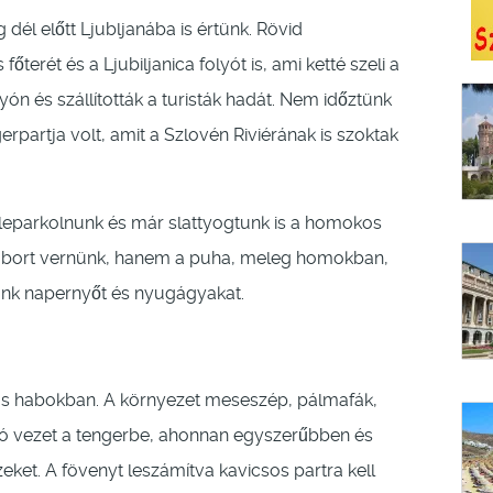
dél előtt Ljubljanába is értünk. Rövid
őterét és a Ljubiljanica folyót is, ami ketté szeli a
ón és szállították a turisták hadát. Nem időztünk
erpartja volt, amit a Szlovén Riviérának is szoktak
 leparkolnunk és már slattyogtunk is a homokos
 tábort vernünk, hanem a puha, meleg homokban,
punk napernyőt és nyugágyakat.
s habokban. A környezet meseszép, pálmafák,
ló vezet a tengerbe, ahonnan egyszerűbben és
ket. A fövenyt leszámítva kavicsos partra kell