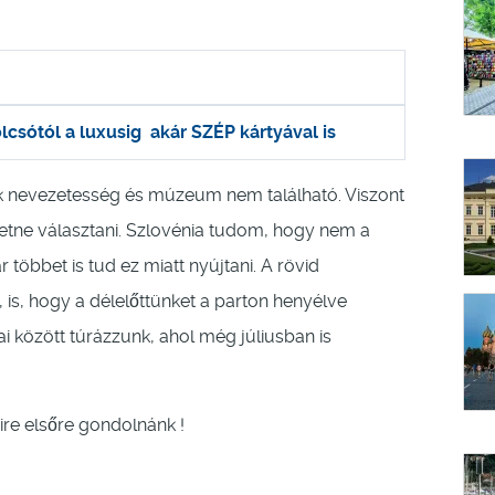
lcsótól a luxusig akár SZÉP kártyával is
sok nevezetesség és múzeum nem található. Viszont
hetne választani. Szlovénia tudom, hogy nem a
 többet is tud ez miatt nyújtani. A rövid
 is, hogy a délelőttünket a parton henyélve
ai között túrázzunk, ahol még júliusban is
mire elsőre gondolnánk !