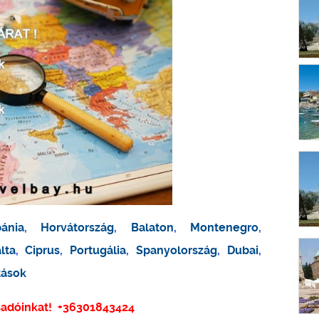
bánia
,
Horvátország
,
Balaton
,
Montenegro
,
lta
,
Ciprus
,
Portugália
,
Spanyolország
,
Dubai
,
tások
sadóinkat!
+36301843424