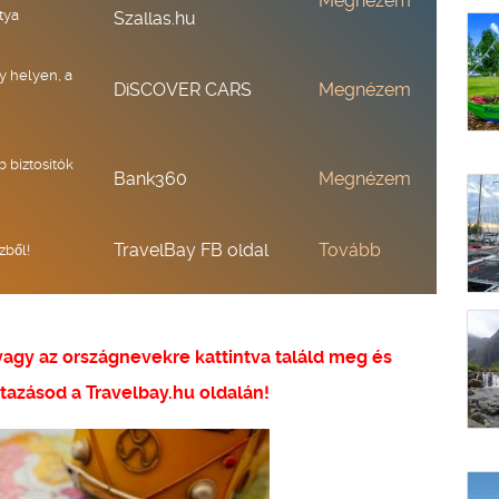
Megnézem
tya
Szallas.hu
y helyen, a
DiSCOVER CARS
Megnézem
b biztosítók
Bank360
Megnézem
TravelBay FB oldal
Tovább
zből!
 vagy az országnevekre kattintva találd meg és
tazásod a Travelbay.hu oldalán!